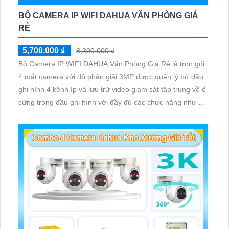
BỘ CAMERA IP WIFI DAHUA VĂN PHÒNG GIÁ
RẺ
5,700,000 ₫
8,300,000 ₫
Bộ Camera IP WIFI DAHUA Văn Phòng Giá Rẻ là trọn gói
4 mắt camera với độ phân giải 3MP được quản lý bở đầu
ghi hình 4 kênh Ip và lưu trữ video giám sát tập trung về ổ
cứng trong đầu ghi hình với đầy đủ các chưc năng như AI
Phát hiện chuyển động, đàm thoại âm thanh 2 chiều và
giám sát có màu vào ban đêm