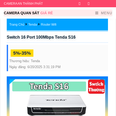
CAMERA AN THÀNH PHÁT
Facebook
Twitter
Instagram
Dribb
CAMERA QUAN SÁT
GIÁ RẺ
MENU
Trang Chủ
Tenda
Router Wifi
Switch 16 Port 100Mbps Tenda S16
5%-35%
Thương hiệu:
Tenda
Ngày đăng:
6/20/2025 3:31:19 PM