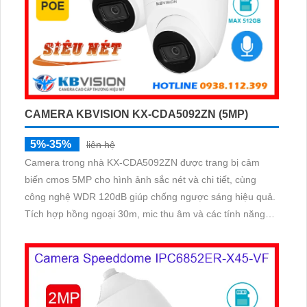
CAMERA KBVISION KX-CDA5092ZN (5MP)
5%-35%
liên hệ
Camera trong nhà KX-CDA5092ZN được trang bị cảm
biến cmos 5MP cho hình ảnh sắc nét và chi tiết, cùng
công nghệ WDR 120dB giúp chống ngược sáng hiệu quả.
Tích hợp hồng ngoại 30m, mic thu âm và các tính năng
thông minh như phát hiện chuyển động, nâng cao giám
sát an ninh.