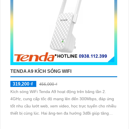
TENDA A9 KÍCH SÓNG WIFI
319,200 ₫
456,000 ₫
Kích sóng WiFi Tenda A9 hoạt động trên băng tần 2.
4GHz, cung cấp tốc độ mạng lên đến 300Mbps, đáp ứng
tốt nhu cầu lướt web, xem video, học trực tuyến cho nhiều
thiết bị cùng lúc. Hai ăng-ten đa hướng 3dBi giúp tăng
cường tín hiệu, duy trì băng thông ổn định ở những góc
chết trong nhà.