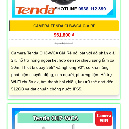
CAMERA TENDA CH3-WCA GIÁ RẺ
961,800 ₫
1,374,000 ₫
Camera Tenda CH3-WCA Giá Rẻ nổi bật với độ phân giải
2K, hỗ trợ hồng ngoại kết hợp đèn rọi chiếu sáng tầm xa
30m. Thiết bị quay 355° và nghiêng 90°, có khả năng
phát hiện chuyển động, con người, phương tiện. Hỗ trợ
Wi-Fi chuẩn ax, âm thanh hai chiều, lưu trữ thẻ nhớ đến
512GB và đạt chuẩn chống nước IP65.