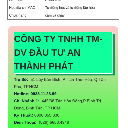
Giao thức
CDMA/CD
Học địa chỉ MAC
Tự động học và tự động lão hóa
Chức năng
cắm và chạy
CÔNG TY TNHH TM-
DV ĐẦU TƯ AN
THÀNH PHÁT
Trụ Sở:
51 Lũy Bán Bích, P. Tân Thới Hòa, Q.Tân
Phú, TP.HCM
Hotline: 0938.11.23.99
Chi Nhánh 1:
445/38 Tân Hòa Đông,P Bình Trị
Đông, Bình Tân, TP HCM
Kỹ Thuật:
0906.855.330
Điện Thoại:
(028) 6688.4949