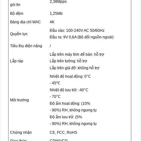
2,38Mpps
gói tin
Bộ đệm
1,25Mb
Bảng địa chỉ MAC
4K
Đầu vào: 100-240V AC 50/60Hz
Quyền lực
Đầu ra: 9V 0,6A (Bộ đổi nguồn ngoài)
Tiêu thụ điện năng
/
Lắp trên máy tính để bàn: hỗ trợ
Lắp ráp
Lắp trên tường: hỗ trợ
Lắp trên giá đỡ: không hỗ trợ
Nhiệt độ hoạt động: 0°C
- 45℃
Nhiệt độ lưu trữ: -40°C
- 70°C
Môi trường
Độ ẩm hoạt động: (10%
- 90%) RH, không ngưng tụ
Độ ẩm lưu trữ: (5%
- 90%) RH, không ngưng tụ
Chứng nhận
CE, FCC, RoHS