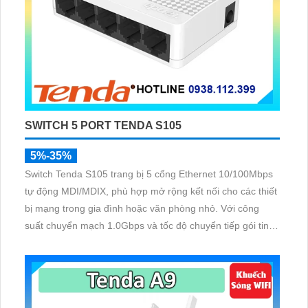
SWITCH 5 PORT TENDA S105
5%-35%
Switch Tenda S105 trang bị 5 cổng Ethernet 10/100Mbps
tự động MDI/MDIX, phù hợp mở rộng kết nối cho các thiết
bị mạng trong gia đình hoặc văn phòng nhỏ. Với công
suất chuyển mạch 1.0Gbps và tốc độ chuyển tiếp gói tin
đạt 0. 74Mpps, thiết bị đảm bảo băng thông ổn định, giảm
thiểu độ trễ khi truyền dữ liệu