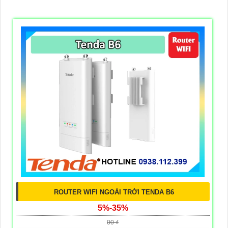
ROUTER WIFI NGOÀI TRỜI TENDA B6
5%-35%
00 ₫