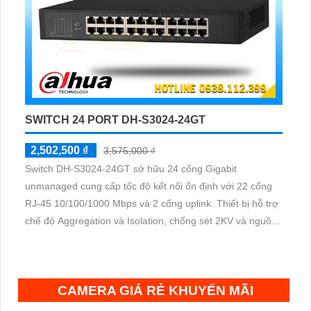
SWITCH 24 PORT DH-S3024-24GT
2,502,500 ₫
3,575,000 ₫
Switch DH-S3024-24GT sở hữu 24 cổng Gigabit
unmanaged cung cấp tốc độ kết nối ổn định với 22 cổng
RJ-45 10/100/1000 Mbps và 2 cổng uplink. Thiết bị hỗ trợ
chế độ Aggregation và Isolation, chống sét 2KV và nguồn
100–240 VAC, lý tưởng cho hệ thống mạng doanh nghiệp
vừa và nhỏ.
CAMERA GIÁ RẺ KHUYẾN MÃI