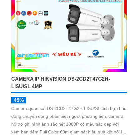
CAMERA IP HIKVISION DS-2CD2T47G2H-
LISU/SL 4MP
45%
Camera quan sát DS-2CD2T47G2H-LISU/SL tích hợp báo
động chuyển động phân biệt người phương tiện, camera
hỗ trợ ghi hình ảnh sắc nét 1080P có màu sắc đẹp với
xem ban đêm Full Color 60m giám sát hiệu quả kết nối IP
POE thích hợp cho dự án lớn