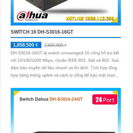
SWITCH 16 DH-S3016-16GT
1,858,500 ₫
2,655,000 ₫
DH-S3016-16GT là switch unmanaged 16 cổng hỗ trợ kết
nối 10/100/1000 Mbps, chuẩn IEEE 802. 3ab và 802. 3ad,
đảm bảo truyền dữ liệu nhanh và ổn định. Tích hợp tổng
hợp băng thông uplink và cách ly cổng để bảo mật mạng,
cùng khả năng chuyển mạch 32 Gbps và bộ nhớ MAC
16K