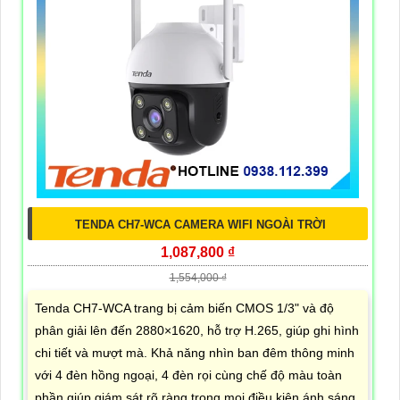
TENDA CH7-WCA CAMERA WIFI NGOÀI TRỜI
1,087,800 ₫
1,554,000 ₫
Tenda CH7-WCA trang bị cảm biến CMOS 1/3" và độ
phân giải lên đến 2880×1620, hỗ trợ H.265, giúp ghi hình
chi tiết và mượt mà. Khả năng nhìn ban đêm thông minh
với 4 đèn hồng ngoại, 4 đèn rọi cùng chế độ màu toàn
phần giúp giám sát rõ ràng trong mọi điều kiện ánh sáng.