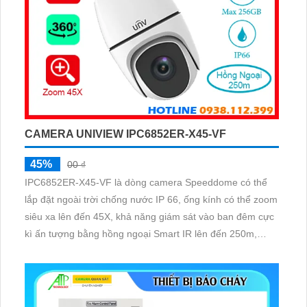
CAMERA UNIVIEW IPC6852ER-X45-VF
45%
00 ₫
IPC6852ER-X45-VF là dòng camera Speeddome có thể
lắp đặt ngoài trời chống nước IP 66, ống kính có thể zoom
siêu xa lên đến 45X, khả năng giám sát vào ban đêm cực
kì ấn tượng bằng hồng ngoại Smart IR lên đến 250m,
chống ngược sáng WDR 120db