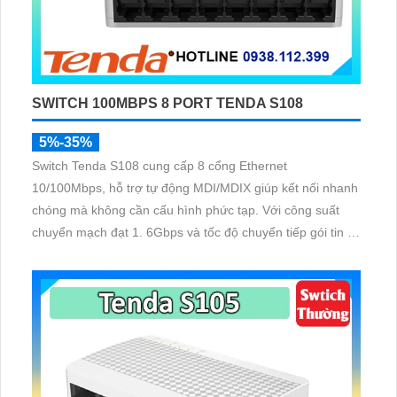
SWITCH 100MBPS 8 PORT TENDA S108
5%-35%
Switch Tenda S108 cung cấp 8 cổng Ethernet
10/100Mbps, hỗ trợ tự động MDI/MDIX giúp kết nối nhanh
chóng mà không cần cấu hình phức tạp. Với công suất
chuyển mạch đạt 1. 6Gbps và tốc độ chuyển tiếp gói tin 1.
19Mpps, thiết bị đảm bảo băng thông mạng luôn ổn định
cho nhiều thiết bị truy cập cùng lúc