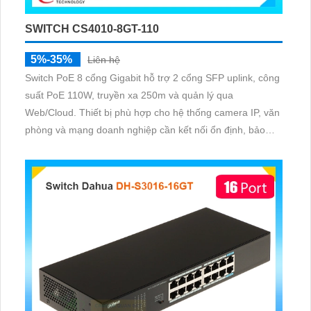
SWITCH CS4010-8GT-110
5%-35%
Liên hệ
Switch PoE 8 cổng Gigabit hỗ trợ 2 cổng SFP uplink, công
suất PoE 110W, truyền xa 250m và quản lý qua
Web/Cloud. Thiết bị phù hợp cho hệ thống camera IP, văn
phòng và mạng doanh nghiệp cần kết nối ổn định, bảo
mật và dễ quản lý