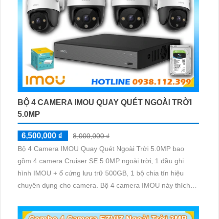
BỘ 4 CAMERA IMOU QUAY QUÉT NGOÀI TRỜI
5.0MP
6,500,000 ₫
8,000,000 ₫
Bộ 4 Camera IMOU Quay Quét Ngoài Trời 5.0MP bao
gồm 4 camera Cruiser SE 5.0MP ngoài trời, 1 đầu ghi
hình IMOU + ổ cứng lưu trữ 500GB, 1 bộ chia tín hiệu
chuyên dụng cho camera. Bộ 4 camera IMOU này thích
hợp lắp đặt cho kho hàng, nhà xưởng, khu phố và khu vực
cần giám sát ngoài trời