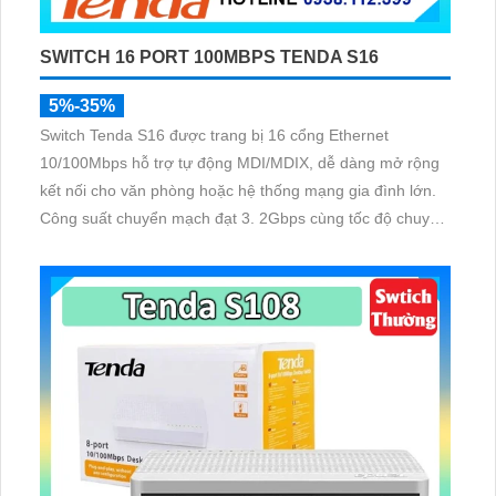
SWITCH 16 PORT 100MBPS TENDA S16
5%-35%
Switch Tenda S16 được trang bị 16 cổng Ethernet
10/100Mbps hỗ trợ tự động MDI/MDIX, dễ dàng mở rộng
kết nối cho văn phòng hoặc hệ thống mạng gia đình lớn.
Công suất chuyển mạch đạt 3. 2Gbps cùng tốc độ chuyển
tiếp gói tin 2. 38Mpps đảm bảo băng thông mạng rộng,
truyền tải dữ liệu nhanh chóng và ổn định