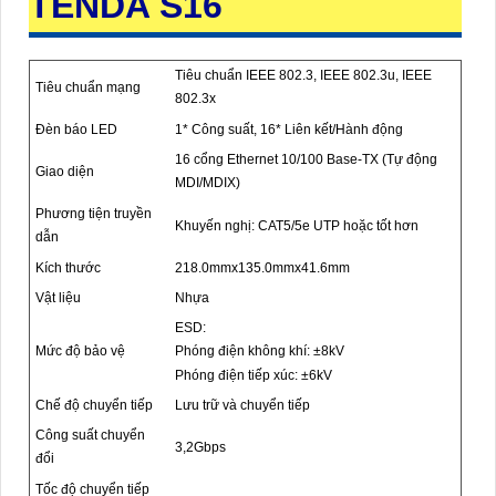
TENDA S16
Tiêu chuẩn IEEE 802.3, IEEE 802.3u, IEEE
Tiêu chuẩn mạng
802.3x
Đèn báo LED
1* Công suất, 16* Liên kết/Hành động
16 cổng Ethernet 10/100 Base-TX (Tự động
Giao diện
MDI/MDIX)
Phương tiện truyền
Khuyến nghị: CAT5/5e UTP hoặc tốt hơn
dẫn
Kích thước
218.0mmx135.0mmx41.6mm
Nhựa
Vật liệu
ESD:
Mức độ bảo vệ
Phóng điện không khí: ±8kV
Phóng điện tiếp xúc: ±6kV
Chế độ chuyển tiếp
Lưu trữ và chuyển tiếp
Công suất chuyển
3,2Gbps
đổi
Tốc độ chuyển tiếp