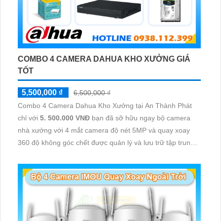
COMBO 4 CAMERA DAHUA KHO XƯỞNG GIÁ
TỐT
5,500,000 ₫
6,500,000 ₫
Combo 4 Camera Dahua Kho Xưởng tại An Thành Phát
chỉ với
5. 500.000 VNĐ
bạn đã sỡ hữu ngay bộ camera
nhà xưởng với 4 mắt camera độ nét 5MP và quay xoay
360 độ không góc chết được quản lý và lưu trữ tập trung
về đầu ghi hình ổ cứng hỗ trợ xem qua tivi