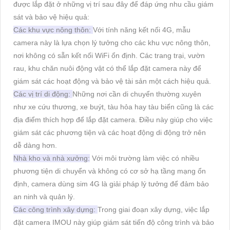
được lắp đặt ở những vị trí sau đây để đáp ứng nhu cầu giám
sát và bảo vệ hiệu quả:
Các khu vực nông thôn:
Với tính năng kết nối 4G, mẫu
camera này là lựa chọn lý tưởng cho các khu vực nông thôn,
nơi không có sẵn kết nối WiFi ổn định. Các trang trại, vườn
rau, khu chăn nuôi động vật có thể lắp đặt camera này để
giám sát các hoạt động và bảo vệ tài sản một cách hiệu quả.
Các vị trí di động:
Những nơi cần di chuyển thường xuyên
như xe cứu thương, xe buýt, tàu hỏa hay tàu biển cũng là các
địa điểm thích hợp để lắp đặt camera. Điều này giúp cho việc
giám sát các phương tiện và các hoạt động di động trở nên
dễ dàng hơn.
Nhà kho và nhà xưởng:
Với môi trường làm việc có nhiều
phương tiện di chuyển và không có cơ sở hạ tầng mạng ổn
định, camera dùng sim 4G là giải pháp lý tưởng để đảm bảo
an ninh và quản lý.
Các công trình xây dựng:
Trong giai đoạn xây dựng, việc lắp
đặt camera IMOU này giúp giám sát tiến độ công trình và bảo