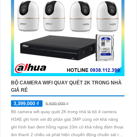
BỘ CAMERA WIFI QUAY QUÉT 2K TRONG NHÀ
GIÁ RẺ
3,399,000 ₫
5,500,000 ₫
Bộ camera wifi quay quét 2K trong nhà là bộ 4 camera
H3AE ghi hình với độ phân giải 3MP cúng với khả năng
ghi hình ban đem hồng ngoại 10m có khả năng đàm thoại
âm thanh 2 chiều và phát hiện chuyển động chuẩn sát rất