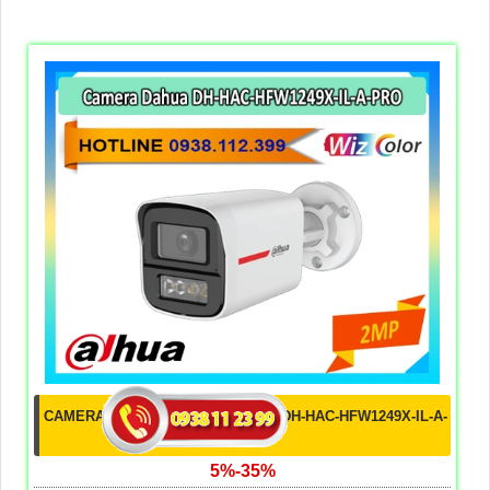
CAMERA CÔNG NGHỆ WIZCOLOR DH-HAC-HFW1249X-IL-A-
PRO
5%-35%