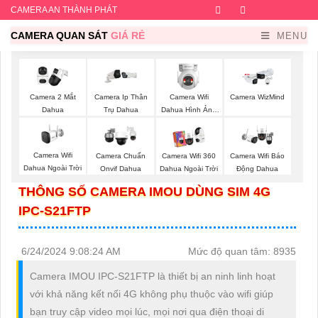
CAMERA AN THÀNH PHÁT
Facebook
Twitter
Instagram
Dribb
CAMERA QUAN SÁT
GIÁ RẺ
MENU
Camera Wifi
Camera 2 Mắt
Camera Ip Thân
Camera WizMind
Dahua Hình Ảnh
Dahua
Trụ Dahua
3K
Camera Wifi
Camera Chuẩn
Camera Wifi 360
Camera Wifi Báo
Dahua Ngoài Trời
Onvif Dahua
Dahua Ngoài Trời
Động Dahua
THÔNG SỐ CAMERA IMOU DÙNG SIM 4G
IPC-S21FTP
6/24/2024 9:08:24 AM
Mức độ quan tâm: 8935
Camera IMOU IPC-S21FTP là thiết bị an ninh linh hoạt
với khả năng kết nối 4G không phụ thuộc vào wifi giúp
bạn truy cập video mọi lúc, mọi nơi qua điện thoại di