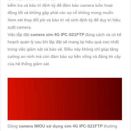
kiểm tra và bảo trì định kỳ để đảm bảo camera luôn hoạt
động tốt và không gặp phải các sự cố không mong muốn.
Xem xét thay đổi pin và bảo trì vệ sinh định kỳ để duy trì hiệu
suất camera.
Việc lắp đặt
camera sim 4G IPC-S21FTP
đúng cách và có kế
hoạch quản lý sau khi lắp đặt sẽ mang lại hiệu quả cao nhất
trong việc giám sát và bảo vệ. Điều này không chỉ giúp tăng
cường an ninh mà còn đảm bảo sự bền vững và đáng tin cậy
của hệ thống giám sát.
CAMERA IPC-S21FTP
THƯỜNG ĐƯỢC SỬ
DỤNG Ở ĐÂU
Dòng
camera IMOU sử dụng sim 4G IPC-S21FTP
thường