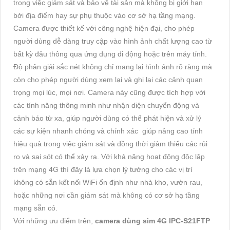
trong việc giám sát và bảo vệ tài sản mà không bị giới hạn
bởi địa điểm hay sự phụ thuộc vào cơ sở hạ tầng mạng.
Camera được thiết kế với công nghệ hiện đại, cho phép
người dùng dễ dàng truy cập vào hình ảnh chất lượng cao từ
bất kỳ đâu thông qua ứng dụng di động hoặc trên máy tính.
Độ phân giải sắc nét không chỉ mang lại hình ảnh rõ ràng mà
còn cho phép người dùng xem lại và ghi lại các cảnh quan
trọng mọi lúc, mọi nơi. Camera này cũng được tích hợp với
các tính năng thông minh như nhận diện chuyển động và
cảnh báo từ xa, giúp người dùng có thể phát hiện và xử lý
các sự kiện nhanh chóng và chính xác giúp nâng cao tính
hiệu quả trong việc giám sát và đồng thời giảm thiểu các rủi
ro và sai sót có thể xảy ra. Với khả năng hoạt động độc lập
trên mạng 4G thì đây là lựa chọn lý tưởng cho các vị trí
không có sẵn kết nối WiFi ổn định như nhà kho, vườn rau,
hoặc những nơi cần giám sát mà không có cơ sở hạ tầng
mạng sẵn có.
Với những ưu điểm trên,
camera dùng sim 4G IPC-S21FTP