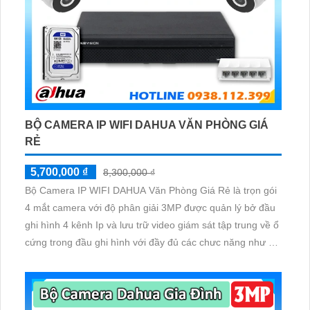
BỘ CAMERA IP WIFI DAHUA VĂN PHÒNG GIÁ
RẺ
5,700,000 ₫
8,300,000 ₫
Bộ Camera IP WIFI DAHUA Văn Phòng Giá Rẻ là trọn gói
4 mắt camera với độ phân giải 3MP được quản lý bở đầu
ghi hình 4 kênh Ip và lưu trữ video giám sát tập trung về ổ
cứng trong đầu ghi hình với đầy đủ các chưc năng như AI
Phát hiện chuyển động, đàm thoại âm thanh 2 chiều và
giám sát có màu vào ban đêm