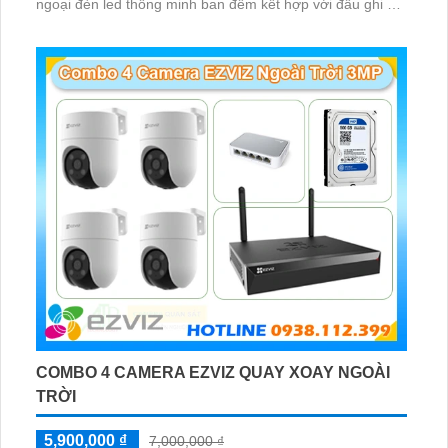
ngoại đèn led thông minh ban đêm kết hợp với đầu ghi 8
kênh X5S 8W và ổ cứng 500GB giúp lưu trũ dữ liệu lâu dài
COMBO 4 CAMERA EZVIZ QUAY XOAY NGOÀI
TRỜI
5,900,000 ₫
7,000,000 ₫