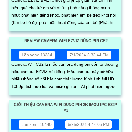
Camera EZVIZ BM1 là một giải pháp giám sát an ninh
hiệu quả cho trẻ em với những tính năng thông minh
như: phát hiện tiếng khóc, phát hiện em bé trèo khỏi nôi
(Em bé bỏ đi), phát hiện hoạt động của em bé (Phát hiện
người thông minh).
REVIEW CAMERA WIFI EZVIZ DÙNG PIN CB2
Lần xem: 13384
7/1/2024 5:32:44 PM
Camera Wifi CB2 là mẫu camera dùng pin đến từ thương
hiệu camera EZVIZ nổi tiếng. Mẫu camera này sở hữu
nhiều thông số nổi bật như chất lượng hình ảnh full HD
1080p, tích hợp loa và micro ghi âm, AI phát hiện người
và báo động chuyển động chuẩn
GIỚI THIỆU CAMERA WIFI DÙNG PIN 2K IMOU IPC-B32P-
V2
Lần xem: 10440
6/25/2024 4:44:06 PM