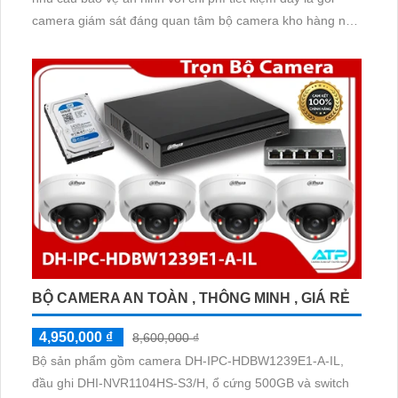
camera giám sát đáng quan tâm bộ camera kho hàng nhà
xưởng công nghệ IP đảm bảo cung cấp hình ảnh rõ nét
chất lượng cao cho người dùng với bộ camera camera IP
Dahua bảo vệ an ninh cho xưởng sản xuất tuyệt đối.
BỘ CAMERA AN TOÀN , THÔNG MINH , GIÁ RẺ
4,950,000 ₫
8,600,000 ₫
Bộ sản phẩm gồm camera DH-IPC-HDBW1239E1-A-IL,
đầu ghi DHI-NVR1104HS-S3/H, ổ cứng 500GB và switch