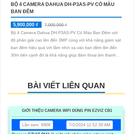
BỘ 4 CAMERA DAHUA DH-P3AS-PV CÓ MÀU
BAN ĐÊM
5,900,000 ₫
7,000,000 ₫
Bộ 4 Camera Dahua DH-P3AS-PV Có Màu Ban Đêm với
độ phân giải cao lên đến 3MP cùng với khả năng giám sát
ban đêm hiệu quả với tầm nhìn xa vào ban đêm lên đến
30m bên cạnh đó là khả năng giúp đàm thoại âm thanh 2
chiều và báo động răng de chủ động khi phát hiện xâm
nhập
BÀI VIẾT LIÊN QUAN
GIỚI THIỆU CAMERA WIFI DÙNG PIN EZVIZ CB1
Lần xem: 9908
7/2/2024 11:52:30 AM