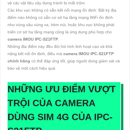
vệ các vật liệu xây dựng tránh bị mất trộm.
Các khu vực không có sẵn kết nối mạng ổn định: Bất kỳ địa
điểm nào không có sẵn cơ sở hạ tầng mạng WiFi ổn định
như vùng sâu vùng xa, hẻm núi, hoặc khu vực không phát
triển cơ sở hạ tầng mạng cũng là ứng dụng phù hợp cho
camera IMOU IPC-S21FTP
.
Những địa điểm này đều đòi hỏi tính linh hoạt cao và khả
năng kết nối ổn định, điều mà
camera IMOU IPC-S21FTP
chính hãng
có thể đáp ứng tốt, giúp người dùng giám sát và
bảo vệ một cách hiệu quả
NHỮNG ƯU ĐIỂM VƯỢT
TRỘI CỦA CAMERA
DÙNG SIM 4G CỦA IPC-