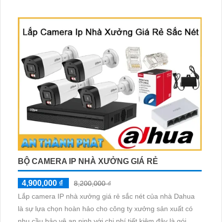
thích hợp lắp đặt cho các văn phòng, gia đình, những vị trí
giám sát yêu cầu camera vừa có thể giám sát đêm vừa có
thể đàm thoại được âm thanh 2 chiều.
BỘ CAMERA IP NHÀ XƯỞNG GIÁ RẺ
4,900,000 ₫
8,200,000 ₫
Lắp camera IP nhà xưởng giá rẻ sắc nét của nhà Dahua
là sự lựa chọn hoàn hảo cho công ty xưởng sản xuất có
nhu cầu bảo vệ an ninh với chi phí tiết kiệm đây là gói