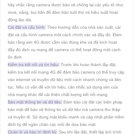
hãy chắc rằng camera được bảo vệ chống lại các yếu tố như
mưa, nắng, bụi bẩn để đảm bảo tuổi thọ và hiệu suất hoạt
động lâu dài.
Cài đặt và cấu hình:
Theo hướng dẫn của nhà sản xuất, cài
đặt và cấu hình camera một cách chính xác và đầy đủ. Đảm
bảo rằng sim 4G được cắm vào đúng khe và đã kích hoạt
đầy đủ dịch vụ mạng để camera có thể hoạt động một cách
ổn định.
Kiểm tra kết nối và tín hiệu:
Trước khi hoàn thành lắp đặt,
kiểm tra kết nối mạng 4G để đảm bảo camera có thể truy cập
vào internet và truyền dữ liệu một cách nhanh chóng và liên
tục. Nếu có vấn đề với tín hiệu, cân nhắc sử dụng sim của
nhà mạng khác để cải thiện chất lượng kết nối mạng.
Bảo mật thông tin và dữ liệu:
Đảm bảo cài đặt các biện pháp
bảo mật để bảo vệ thông tin và dữ liệu mà camera thu thập
và truyền đi. Sử dụng mật khẩu mạnh và cập nhật phần mềm
định kỳ để ngăn chặn các mối đe dọa bảo mật.
Quản lý và bảo trì định kỳ:
Sau khi lắp đặt, thiết lập lịch trình