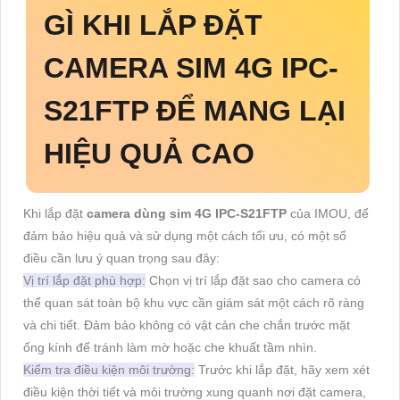
GÌ KHI LẮP ĐẶT
CAMERA SIM 4G IPC-
S21FTP ĐỂ MANG LẠI
HIỆU QUẢ CAO
Khi lắp đặt
camera dùng sim 4G IPC-S21FTP
của IMOU, để
đảm bảo hiệu quả và sử dụng một cách tối ưu, có một số
điều cần lưu ý quan trọng sau đây:
Vị trí lắp đặt phù hợp:
Chọn vị trí lắp đặt sao cho camera có
thể quan sát toàn bộ khu vực cần giám sát một cách rõ ràng
và chi tiết. Đảm bảo không có vật cản che chắn trước mặt
ống kính để tránh làm mờ hoặc che khuất tầm nhìn.
Kiểm tra điều kiện môi trường:
Trước khi lắp đặt, hãy xem xét
điều kiện thời tiết và môi trường xung quanh nơi đặt camera,