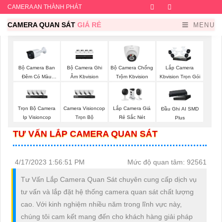
CAMERA AN THÀNH PHÁT
Facebook
Twitter
Instagram
Dribb
CAMERA QUAN SÁT
GIÁ RẺ
MENU
Bộ Camera Ban
Bộ Camera Ghi
Bộ Camera Chống
Lắp Camera
Đêm Có Màu
Âm Kbvision
Trộm Kbvision
Kbvision Trọn Gói
Kbvision
Trọn Bộ Camera
Camera Visioncop
Lắp Camera Giá
Đầu Ghi AI SMD
Ip Visioncop
Trọn Bộ
Rẻ Sắc Nét
Plus
TƯ VẤN LẮP CAMERA QUAN SÁT
4/17/2023 1:56:51 PM
Mức độ quan tâm: 92561
Tư Vấn Lắp Camera Quan Sát chuyên cung cấp dịch vụ
tư vấn và lắp đặt hệ thống camera quan sát chất lượng
cao. Với kinh nghiệm nhiều năm trong lĩnh vực này,
chúng tôi cam kết mang đến cho khách hàng giải pháp