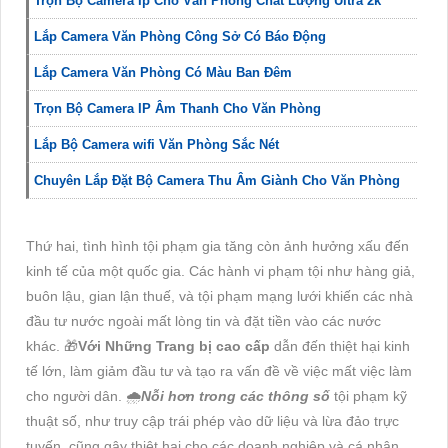
Trọn Bộ Camera Ip Cho Văn Phòng Chất Lượng Ultra 2k
Lắp Camera Văn Phòng Công Sở Có Báo Động
Lắp Camera Văn Phòng Có Màu Ban Đêm
Trọn Bộ Camera IP Âm Thanh Cho Văn Phòng
Lắp Bộ Camera wifi Văn Phòng Sắc Nét
Chuyên Lắp Đặt Bộ Camera Thu Âm Giành Cho Văn Phòng
Thứ hai, tình hình tội phạm gia tăng còn ảnh hưởng xấu đến
kinh tế của một quốc gia. Các hành vi phạm tội như hàng giả,
buôn lậu, gian lận thuế, và tội phạm mạng lưới khiến các nhà
đầu tư nước ngoài mất lòng tin và đặt tiền vào các nước
khác. 🎁
Với Những Trang bị cao cấp
dẫn đến thiệt hại kinh
tế lớn, làm giảm đầu tư và tạo ra vấn đề về việc mất việc làm
cho người dân. 🌧️
Nỗi hơn trong các thông số
tội phạm kỹ
thuật số, như truy cập trái phép vào dữ liệu và lừa đảo trực
tuyến, cũng gây thiệt hại cho các doanh nghiệp và cá nhân.