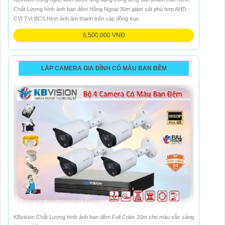
Chất Lượng hình ảnh ban đêm Hồng Ngoại 30m giám sát phù hơp AHD
CVI TVI BCS Hình ảnh âm thanh trên cáp đồng trục
6,500,000 VNĐ
LẮP CAMERA GIA ĐÌNH CÓ MÀU BAN ĐÊM
KBvision Chất Lượng hình ảnh ban đêm Full Color 20m cho màu sắc sáng