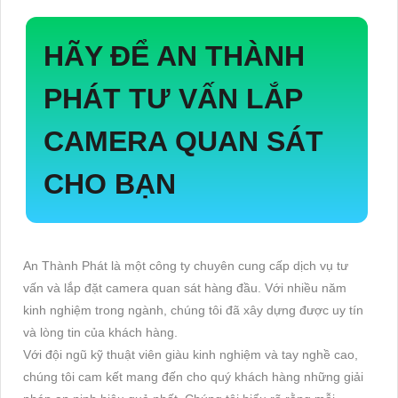
HÃY ĐỂ AN THÀNH
PHÁT TƯ VẤN LẮP
CAMERA QUAN SÁT
CHO BẠN
An Thành Phát là một công ty chuyên cung cấp dịch vụ tư
vấn và lắp đặt camera quan sát hàng đầu. Với nhiều năm
kinh nghiệm trong ngành, chúng tôi đã xây dựng được uy tín
và lòng tin của khách hàng.
Với đội ngũ kỹ thuật viên giàu kinh nghiệm và tay nghề cao,
chúng tôi cam kết mang đến cho quý khách hàng những giải