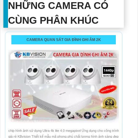
NHỮNG CAMERA CÓ
CÙNG PHÂN KHÚC
CAMERA QUAN SÁT GIA ĐÌNH GHI ÂM 2K
chip hình ảnh sử dụng Ultra 4k lite 4.0 megapixel Ứng dụng cho công trình
giá rẻ KBvision Thiết kế mẫu mã phong phú chất lượng hình ảnh sáng đẹp