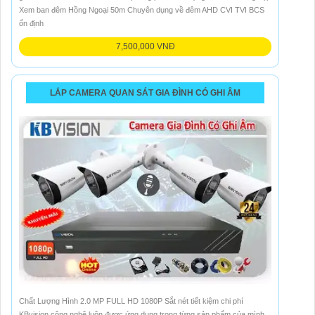
Xem ban đêm Hồng Ngoại 50m Chuyên dụng về đêm AHD CVI TVI BCS
ổn định
7,500,000 VNĐ
LẮP CAMERA QUAN SÁT GIA ĐÌNH CÓ GHI ÂM
Chất Lượng Hình 2.0 MP FULL HD 1080P Sắt nét tiết kiệm chi phí
KBvision công nghệ luôn được ứng dụng trong từng sản phẩm của mình