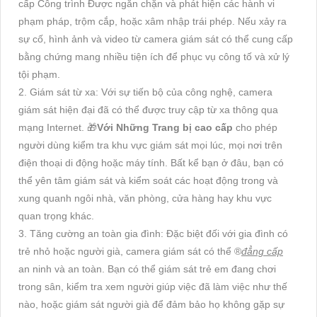
cấp Công trình Được ngăn chặn và phát hiện các hành vi
phạm pháp, trộm cắp, hoặc xâm nhập trái phép. Nếu xảy ra
sự cố, hình ảnh và video từ camera giám sát có thể cung cấp
bằng chứng mang nhiều tiện ích để phục vụ công tố và xử lý
tội phạm.
2. Giám sát từ xa: Với sự tiến bộ của công nghệ, camera
giám sát hiện đại đã có thể được truy cập từ xa thông qua
mạng Internet. 🎁
Với Những Trang bị cao cấp
cho phép
người dùng kiểm tra khu vực giám sát mọi lúc, mọi nơi trên
điện thoại di động hoặc máy tính. Bất kể bạn ở đâu, bạn có
thể yên tâm giám sát và kiểm soát các hoạt động trong và
xung quanh ngôi nhà, văn phòng, cửa hàng hay khu vực
quan trọng khác.
3. Tăng cường an toàn gia đình: Đặc biệt đối với gia đình có
trẻ nhỏ hoặc người già, camera giám sát có thể ®️
đẳng cấp
an ninh và an toàn. Bạn có thể giám sát trẻ em đang chơi
trong sân, kiểm tra xem người giúp việc đã làm việc như thế
nào, hoặc giám sát người già để đảm bảo họ không gặp sự