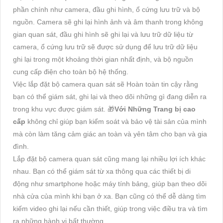
phần chính như camera, đầu ghi hình, ổ cứng lưu trữ và bộ
nguồn. Camera sẽ ghi lại hình ảnh và âm thanh trong không
gian quan sát, đầu ghi hình sẽ ghi lại và lưu trữ dữ liệu từ
camera, ổ cứng lưu trữ sẽ được sử dụng để lưu trữ dữ liệu
ghi lại trong một khoảng thời gian nhất định, và bộ nguồn
cung cấp điện cho toàn bộ hệ thống.
Việc lắp đặt bộ camera quan sát sẽ Hoàn toàn tin cậy rằng
bạn có thể giám sát, ghi lại và theo dõi những gì đang diễn ra
trong khu vực được giám sát. 🎁
Với Những Trang bị cao
cấp
không chỉ giúp bạn kiểm soát và bảo vệ tài sản của mình
mà còn làm tăng cảm giác an toàn và yên tâm cho bạn và gia
đình.
Lắp đặt bộ camera quan sát cũng mang lại nhiều lợi ích khác
nhau. Bạn có thể giám sát từ xa thông qua các thiết bị di
động như smartphone hoặc máy tính bảng, giúp bạn theo dõi
nhà cửa của mình khi bạn ở xa. Bạn cũng có thể dễ dàng tìm
kiếm video ghi lại nếu cần thiết, giúp trong việc điều tra và tìm
ra những hành vi bất thường.