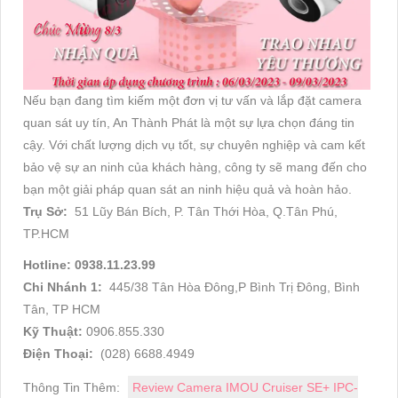
Nếu bạn đang tìm kiếm một đơn vị tư vấn và lắp đặt camera
quan sát uy tín, An Thành Phát là một sự lựa chọn đáng tin
cậy. Với chất lượng dịch vụ tốt, sự chuyên nghiệp và cam kết
bảo vệ sự an ninh của khách hàng, công ty sẽ mang đến cho
bạn một giải pháp quan sát an ninh hiệu quả và hoàn hảo.
Trụ Sở:
51 Lũy Bán Bích, P. Tân Thới Hòa, Q.Tân Phú,
TP.HCM
Hotline: 0938.11.23.99
Chi Nhánh 1:
445/38 Tân Hòa Đông,P Bình Trị Đông, Bình
Tân, TP HCM
Kỹ Thuật:
0906.855.330
Điện Thoại:
(028) 6688.4949
Thông Tin Thêm:
Review Camera IMOU Cruiser SE+ IPC-