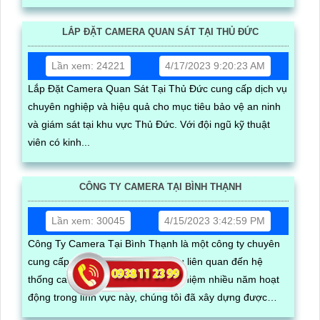
an ninh toàn diện và hiệu quả
LẮP ĐẶT CAMERA QUAN SÁT TẠI THỦ ĐỨC
Lần xem: 24221
4/17/2023 9:20:23 AM
Lắp Đặt Camera Quan Sát Tại Thủ Đức cung cấp dịch vụ
chuyên nghiệp và hiệu quả cho mục tiêu bảo vệ an ninh
và giám sát tại khu vực Thủ Đức. Với đội ngũ kỹ thuật
viên có kinh...
CÔNG TY CAMERA TẠI BÌNH THẠNH
Lần xem: 30045
4/15/2023 3:42:59 PM
Công Ty Camera Tại Bình Thạnh là một công ty chuyên
cung cấp các sản phẩm và dịch vụ liên quan đến hệ
thống camera an ninh. Với kinh nghiệm nhiều năm hoạt
động trong lĩnh vực này, chúng tôi đã xây dựng được
danh tiếng và niềm tin từ khách hàng