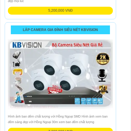
đẹp mọi lúc
5,200,000 VNĐ
LẮP CAMERA GIA ĐÌNH SIÊU NÉT KBVISION
Hình ảnh ban đêm chất lượng với Hồng Ngoại SMD Hình ảnh xem ban
đêm sáng đẹp với Hồng Ngoại 30m xem ban đêm chất lượng