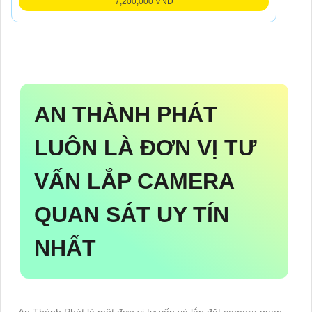
7,200,000 VNĐ
AN THÀNH PHÁT
LUÔN LÀ ĐƠN VỊ TƯ
VẤN LẮP CAMERA
QUAN SÁT UY TÍN
NHẤT
An Thành Phát là một đơn vị tư vấn và lắp đặt camera quan