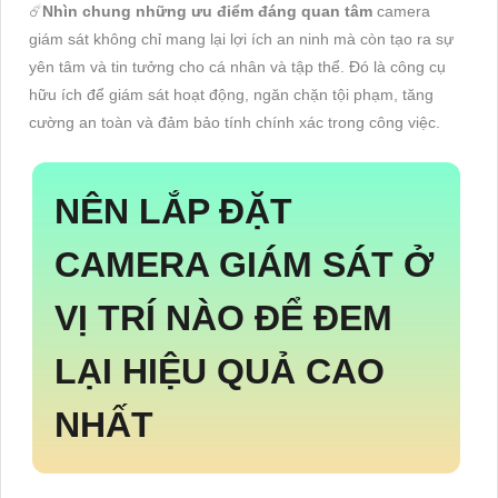
☄️
Nhìn chung những ưu điểm đáng quan tâm
camera
giám sát không chỉ mang lại lợi ích an ninh mà còn tạo ra sự
yên tâm và tin tưởng cho cá nhân và tập thể. Đó là công cụ
hữu ích để giám sát hoạt động, ngăn chặn tội phạm, tăng
cường an toàn và đảm bảo tính chính xác trong công việc.
NÊN LẮP ĐẶT
CAMERA GIÁM SÁT Ở
VỊ TRÍ NÀO ĐỂ ĐEM
LẠI HIỆU QUẢ CAO
NHẤT