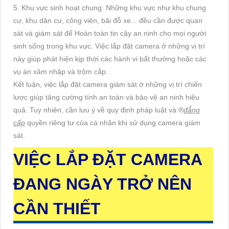
5. Khu vực sinh hoạt chung: Những khu vực như khu chung
cư, khu dân cư, công viên, bãi đỗ xe... đều cần được quan
sát và giám sát để Hoàn toàn tin cậy an ninh cho mọi người
sinh sống trong khu vực. Việc lắp đặt camera ở những vị trí
này giúp phát hiện kịp thời các hành vi bất thường hoặc các
vụ án xâm nhập và trộm cắp.
Kết luận, việc lắp đặt camera giám sát ở những vị trí chiến
lược giúp tăng cường tính an toàn và bảo vệ an ninh hiệu
quả. Tuy nhiên, cần lưu ý về quy định pháp luật và ®️
đẳng
cấp
quyền riêng tư của cá nhân khi sử dụng camera giám
sát.
VIỆC LẮP ĐẶT CAMERA
ĐANG NGÀY TRỞ NÊN
CẦN THIẾT