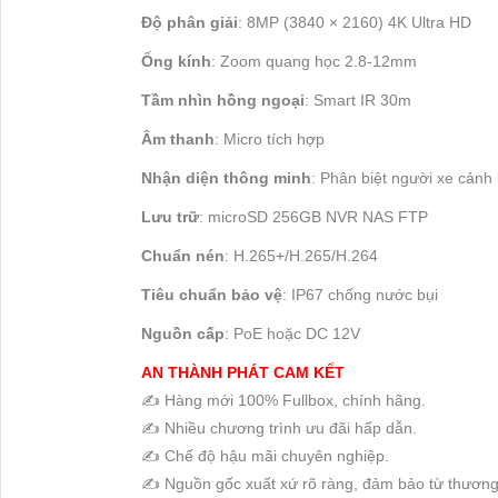
Độ phân giải
: 8MP (3840 × 2160) 4K Ultra HD
Ống kính
: Zoom quang học 2.8-12mm
Tầm nhìn hồng ngoại
: Smart IR 30m
Âm thanh
: Micro tích hợp
Nhận diện thông minh
: Phân biệt người xe cản
Lưu trữ
: microSD 256GB NVR NAS FTP
Chuẩn nén
: H.265+/H.265/H.264
Tiêu chuẩn bảo vệ
: IP67 chống nước bụi
Nguồn cấp
: PoE hoặc DC 12V
AN THÀNH PHÁT CAM KẾT
✍️ Hàng mới 100% Fullbox, chính hãng.
✍️ Nhiều chương trình ưu đãi hấp dẫn.
✍️ Chế độ hậu mãi chuyên nghiệp.
✍️ Nguồn gốc xuất xứ rõ ràng, đảm bảo từ thương 