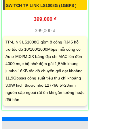
SWITCH TP-LINK LS1008G (1GBPS )
399,000 ₫
399,000 ₫
TP-LINK LS1008G gồm 8 cổng RJ45 hỗ
trợ tốc độ 10/100/1000Mbps mỗi cổng có
Auto-MDI/MDIX bảng địa chỉ MAC lên đến
4000 mục bộ nhớ đệm gói 1,5Mb khung
jumbo 16KB tốc độ chuyển gói đạt khoảng
11,9Gbps/s công suất tiêu thụ chỉ khoảng
3,9W kích thước nhỏ 127×66,5×23mm
nguồn cấp ngoài rất ổn khi gắn tường hoặc
đặt bàn.