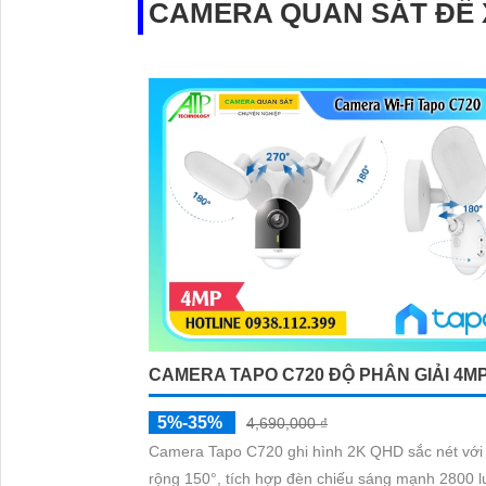
CAMERA QUAN SÁT ĐỀ
CAMERA TAPO C720 ĐỘ PHÂN GIẢI 4M
5%-35%
4,690,000 ₫
Camera Tapo C720 ghi hình 2K QHD sắc nét với
rộng 150°, tích hợp đèn chiếu sáng mạnh 2800 