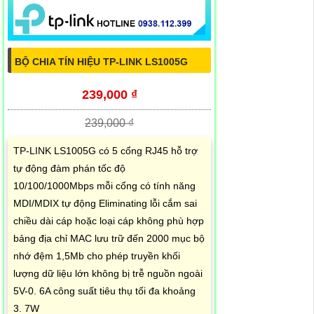
BỘ CHIA TÍN HIỆU TP-LINK LS1005G
239,000 ₫
239,000 ₫
TP-LINK LS1005G có 5 cổng RJ45 hỗ trợ
tự động đàm phán tốc độ
10/100/1000Mbps mỗi cổng có tính năng
MDI/MDIX tự động Eliminating lỗi cắm sai
chiều dài cáp hoặc loại cáp không phù hợp
bảng địa chỉ MAC lưu trữ đến 2000 mục bộ
nhớ đệm 1,5Mb cho phép truyền khối
lượng dữ liệu lớn không bị trễ nguồn ngoài
5V-0. 6A công suất tiêu thụ tối đa khoảng
3. 7W