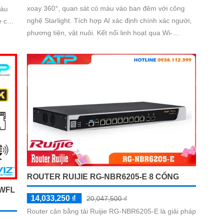
xoay 360°, quan sát có màu vào ban đêm với công
màu
nghệ Starlight. Tích hợp AI xác định chính xác người,
phương tiện, vật nuôi. Kết nối linh hoạt qua Wi-
m
Fi/Ethernet, đạt chuẩn chống nước IP66, lưu trữ tối đa
ời.
512GB, đàm thoại hai chiều tiện lợi.
ROUTER RUIJIE RG-NBR6205-E 8 CỔNG
8WFL
14,033,250 ₫
20,047,500 ₫
Router cân bằng tải Ruijie RG-NBR6205-E là giải pháp