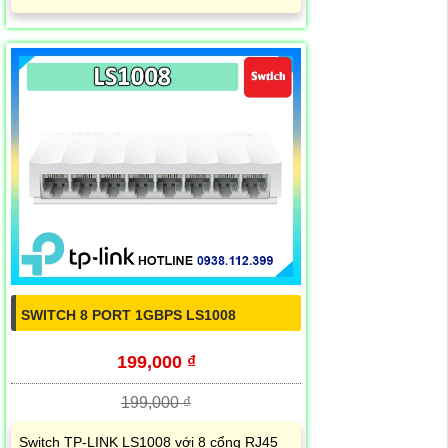
SWITCH 8 PORT 1GBPS LS1008
199,000 ₫
199,000 ₫
Switch TP-LINK LS1008 với 8 cổng RJ45