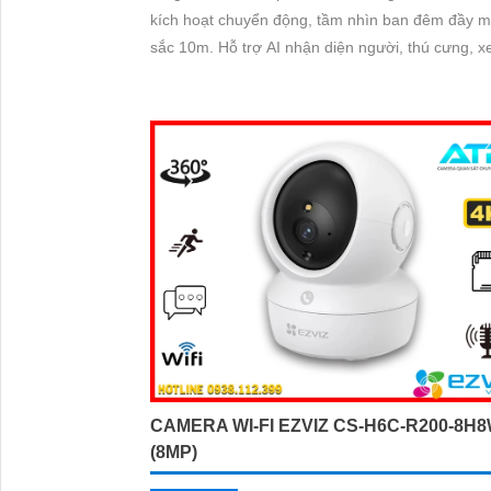
kích hoạt chuyển động, tầm nhìn ban đêm đầy 
sắc 10m. Hỗ trợ AI nhận diện người, thú cưng, xe cộ
và lưu trữ linh hoạt qua thẻ nhớ 512GB hoặc đá
mây. Kháng nước IP65 hoạt động bền bỉ ngoài tr
CAMERA WI-FI EZVIZ CS-H6C-R200-8H
(8MP)