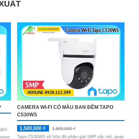
 XUẤT
P
CAMERA WI-FI CÓ MÀU BAN ĐÊM TAPO
C530WS
1,500,000 ₫
1,900,000 ₫
 góc
Tapo C530WS sở hữu độ phân giải 5MP sắc nét, quay
lumen