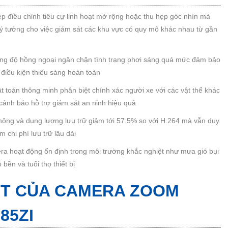
p điều chỉnh tiêu cự linh hoạt mở rộng hoặc thu hẹp góc nhìn mà
ý tưởng cho việc giám sát các khu vực có quy mô khác nhau từ gần
ng độ hồng ngoại ngăn chặn tình trạng phơi sáng quá mức đảm bảo
g điều kiện thiếu sáng hoàn toàn
t toán thông minh phân biệt chính xác người xe với các vật thể khác
cảnh báo hỗ trợ giám sát an ninh hiệu quả
hông và dung lượng lưu trữ giảm tới 57.5% so với H.264 mà vẫn duy
m chi phí lưu trữ lâu dài
 hoạt động ổn định trong môi trường khắc nghiệt như mưa gió bụi
bền và tuổi thọ thiết bị
ẬT CỦA CAMERA ZOOM
85ZI