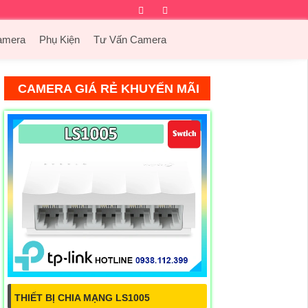
Facebook
Twitter
Instagram
Dribbble
amera
Phụ Kiện
Tư Vấn Camera
CAMERA GIÁ RẺ KHUYẾN MÃI
THIẾT BỊ CHIA MẠNG LS1005