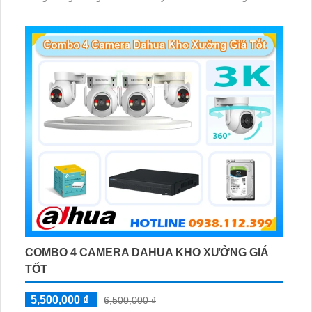
Phát hiện chuyển động, đàm thoại âm thanh 2 chiều và
giám sát có màu vào ban đêm
COMBO 4 CAMERA DAHUA KHO XƯỞNG GIÁ
TỐT
5,500,000 ₫
6,500,000 ₫