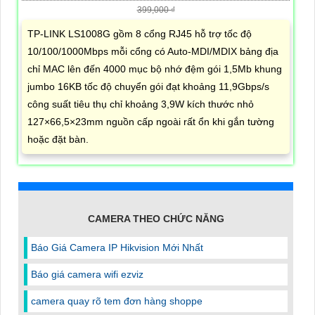
399,000 ₫
TP-LINK LS1008G gồm 8 cổng RJ45 hỗ trợ tốc độ
10/100/1000Mbps mỗi cổng có Auto-MDI/MDIX bảng địa
chỉ MAC lên đến 4000 mục bộ nhớ đệm gói 1,5Mb khung
jumbo 16KB tốc độ chuyển gói đạt khoảng 11,9Gbps/s
công suất tiêu thụ chỉ khoảng 3,9W kích thước nhỏ
127×66,5×23mm nguồn cấp ngoài rất ổn khi gắn tường
hoặc đặt bàn.
CAMERA THEO CHỨC NĂNG
Báo Giá Camera IP Hikvision Mới Nhất
Báo giá camera wifi ezviz
camera quay rõ tem đơn hàng shoppe