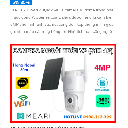
5%-35%
DH-IPC-HDW3649QM-S-IL là camera IP dome trong nhà
thuộc dòng WizSense của Dahua được trang bị cảm biến
6MP cho hình ảnh sắc nét cùng đèn kép thông minh giúp
ghi hình màu cả trong bóng tối. Nhờ tích hợp công nghệ
AI camera nhận diện chính xác người và xe, đồng thời hỗ
trợ mic ghi âm rõ ràng và khe thẻ nhớ lên đến 512GB cho
khả năng lưu trữ vượt trội với thiết kế nhỏ gọn cấp nguồn
qua PoE