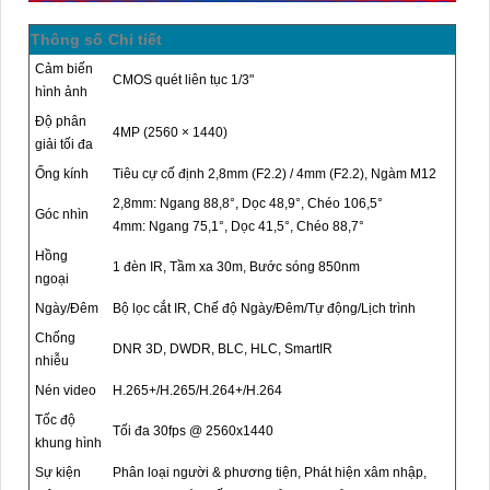
Thông số
Chi tiết
Cảm biến
CMOS quét liên tục 1/3"
hình ảnh
Độ phân
4MP (2560 × 1440)
giải tối đa
Ống kính
Tiêu cự cố định 2,8mm (F2.2) / 4mm (F2.2), Ngàm M12
2,8mm: Ngang 88,8°, Dọc 48,9°, Chéo 106,5°
Góc nhìn
4mm: Ngang 75,1°, Dọc 41,5°, Chéo 88,7°
Hồng
1 đèn IR, Tầm xa 30m, Bước sóng 850nm
ngoại
Ngày/Đêm
Bộ lọc cắt IR, Chế độ Ngày/Đêm/Tự động/Lịch trình
Chống
DNR 3D, DWDR, BLC, HLC, SmartIR
nhiễu
Nén video
H.265+/H.265/H.264+/H.264
Tốc độ
Tối đa 30fps @ 2560x1440
khung hình
Sự kiện
Phân loại người & phương tiện, Phát hiện xâm nhập,