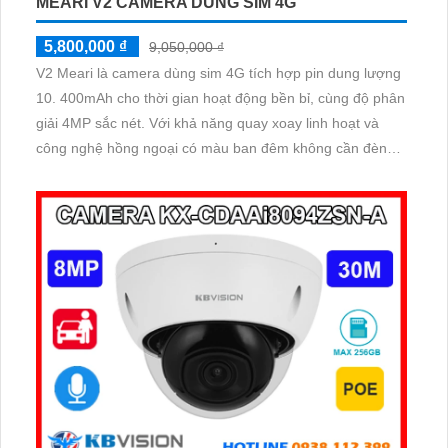
MEARI V2 CAMERA DÙNG SIM 4G
5,800,000 ₫
9,050,000 ₫
V2 Meari là camera dùng sim 4G tích hợp pin dung lượng
10. 400mAh cho thời gian hoạt động bền bỉ, cùng độ phân
giải 4MP sắc nét. Với khả năng quay xoay linh hoạt và
công nghệ hồng ngoại có màu ban đêm không cần đèn
LED, camera mang đến hình ảnh chân thực cả ngày lẫn
đêm