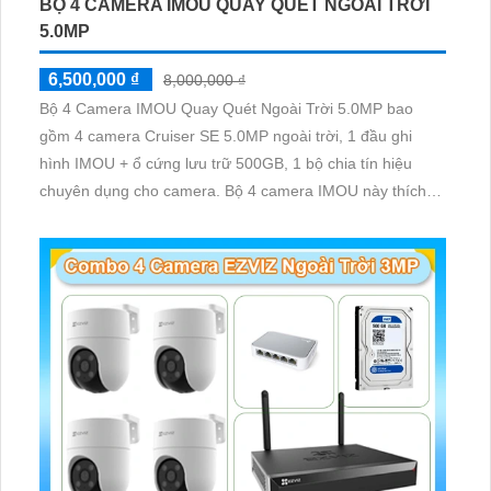
BỘ 4 CAMERA IMOU QUAY QUÉT NGOÀI TRỜI
5.0MP
6,500,000 ₫
8,000,000 ₫
Bộ 4 Camera IMOU Quay Quét Ngoài Trời 5.0MP bao
gồm 4 camera Cruiser SE 5.0MP ngoài trời, 1 đầu ghi
hình IMOU + ổ cứng lưu trữ 500GB, 1 bộ chia tín hiệu
chuyên dụng cho camera. Bộ 4 camera IMOU này thích
hợp lắp đặt cho kho hàng, nhà xưởng, khu phố và khu vực
cần giám sát ngoài trời