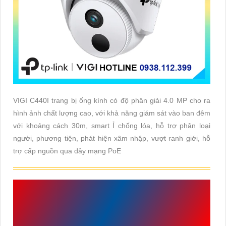
VIGI C440I trang bị ống kính có độ phân giải 4.0 MP cho ra
hình ảnh chất lượng cao, với khả năng giám sát vào ban đêm
với khoảng cách 30m, smart Ỉ chống lóa, hỗ trợ phân loại
người, phương tiện, phát hiện xâm nhập, vượt ranh giới, hỗ
trợ cấp nguồn qua dây mạng PoE
ĐIỂM ĐẶC TRƯNG CỦA
CAMERA VIGI C440I