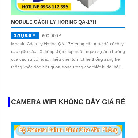
MODULE CÁCH LY HORING QA-17H
420,000 ₫
600,000 ₫
Module Cách Ly Horing QA-17H cung cấp mức độ cách ly
cao giữa các hệ thống điện giúp ngăn ngừa sự ảnh hưởng
của các sự cố hoặc nhiễu điện từ một hệ thống sang hệ
thống khác đặc biệt quan trọng trong các thiết bị đòi hỏi
độ chính xác cao được thiết kế để hoạt động ổn định trong
môi trường công nghiệp được sử dụng trong các hệ thống
điều khiển tự động,đo lường,phân tích tín hiệu.
CAMERA WIFI KHÔNG DÂY GIÁ RẺ