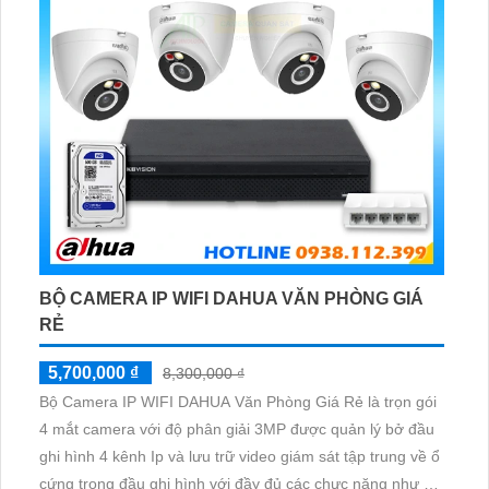
BỘ CAMERA IP WIFI DAHUA VĂN PHÒNG GIÁ
RẺ
5,700,000 ₫
8,300,000 ₫
Bộ Camera IP WIFI DAHUA Văn Phòng Giá Rẻ là trọn gói
4 mắt camera với độ phân giải 3MP được quản lý bở đầu
ghi hình 4 kênh Ip và lưu trữ video giám sát tập trung về ổ
cứng trong đầu ghi hình với đầy đủ các chưc năng như AI