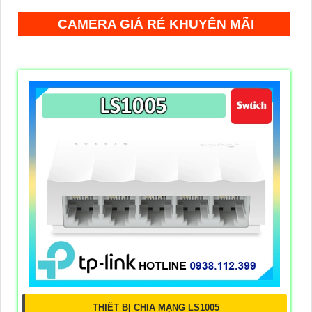
CAMERA GIÁ RẺ KHUYẾN MÃI
THIẾT BỊ CHIA MẠNG LS1005