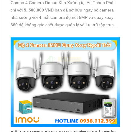
Combo 4 Camera Dahua Kho Xưởng tại An Thành Phát
chỉ với
5. 500.000 VNĐ
bạn đã sỡ hữu ngay bộ camera
nhà xưởng với 4 mắt camera độ nét 5MP và quay xoay
360 độ không góc chết được quản lý và lưu trữ tập trung
về đầu ghi hình ổ cứng hỗ trợ xem qua tivi