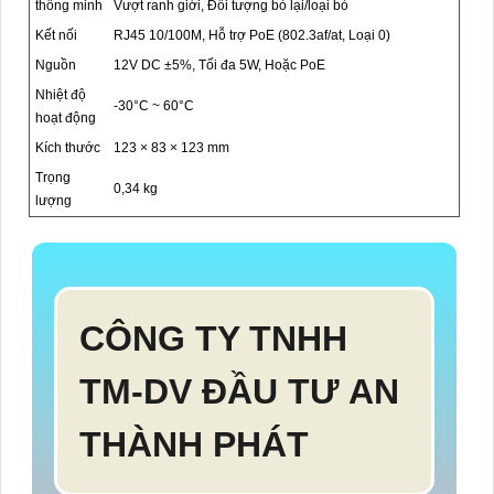
thông minh
Vượt ranh giới, Đối tượng bỏ lại/loại bỏ
Kết nối
RJ45 10/100M, Hỗ trợ PoE (802.3af/at, Loại 0)
Nguồn
12V DC ±5%, Tối đa 5W, Hoặc PoE
Nhiệt độ
-30°C ~ 60°C
hoạt động
Kích thước
123 × 83 × 123 mm
Trọng
0,34 kg
lượng
CÔNG TY TNHH
TM-DV ĐẦU TƯ AN
THÀNH PHÁT