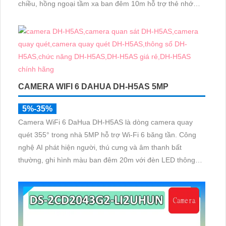
chiều, hồng ngoại tầm xa ban đêm 10m hỗ trợ thẻ nhớ
MicroSD 256GB ONVIF và điều khiển từ xa qua ứng dụng
DMSS
CAMERA WIFI 6 DAHUA DH-H5AS 5MP
5%-35%
Camera WiFi 6 DaHua DH-H5AS là dòng camera quay
quét 355° trong nhà 5MP hỗ trợ Wi-Fi 6 băng tần. Công
nghệ AI phát hiện người, thú cưng và âm thanh bất
thường, ghi hình màu ban đêm 20m với đèn LED thông
minh 10m, hỗ trợ thẻ nhớ 256GB và quản lý từ xa qua
ứng dụng DMSS,