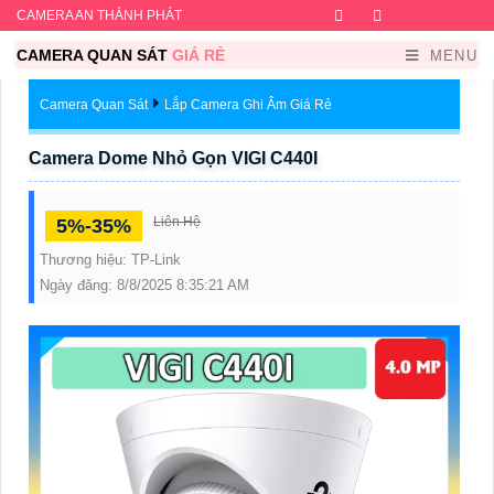
CAMERA AN THÀNH PHÁT
Facebook
Twitter
Instagram
Dribb
CAMERA QUAN SÁT
GIÁ RẺ
MENU
Camera Quan Sát
Lắp Camera Ghi Âm Giá Rẻ
Camera Dome Nhỏ Gọn VIGI C440I
Liên Hệ
5%-35%
Thương hiệu:
TP-Link
Ngày đăng:
8/8/2025 8:35:21 AM