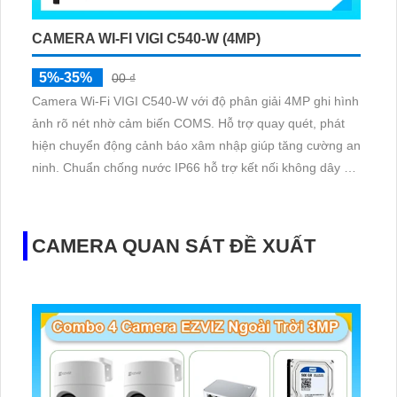
CAMERA WI-FI VIGI C540-W (4MP)
5%-35%
00 ₫
Camera Wi-Fi VIGI C540-W với độ phân giải 4MP ghi hình
ảnh rõ nét nhờ cảm biến COMS. Hỗ trợ quay quét, phát
hiện chuyển động cảnh báo xâm nhập giúp tăng cường an
ninh. Chuẩn chống nước IP66 hỗ trợ kết nối không dây với
Wi-Fi ổn định kết hợp với âm thanh đàm thoại hai chiều
giúp giám sát chân thực và hiệu quả ở nhiều vị trí khác
nhau.
CAMERA QUAN SÁT ĐỀ XUẤT