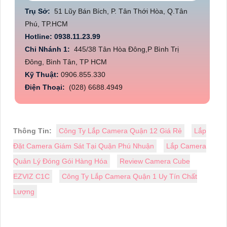
Trụ Sở:
51 Lũy Bán Bích, P. Tân Thới Hòa, Q.Tân
Phú, TP.HCM
Hotline: 0938.11.23.99
Chi Nhánh 1:
445/38 Tân Hòa Đông,P Bình Trị
Đông, Bình Tân, TP HCM
Kỹ Thuật:
0906.855.330
Điện Thoại:
(028) 6688.4949
Thông Tin:
Công Ty Lắp Camera Quận 12 Giá Rẻ
Lắp
Đặt Camera Giám Sát Tại Quận Phú Nhuận
Lắp Camera
Quản Lý Đóng Gói Hàng Hóa
Review Camera Cube
EZVIZ C1C
Công Ty Lắp Camera Quận 1 Uy Tín Chất
Lượng