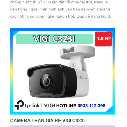
chống nước IP 67 giúp lắp đặt tốt ở ngoài trời, trang bị
đèn hồng ngoại nhìn hình ảnh vào ban đêm với khoảng
cách 50m, có công nghệ nguồn PoE giúp dễ dàng lắp đặt,
trang bị micro thu âm khoảng cách tầm 5m
CAMERA THÂN GIÁ RẺ VIGI C323I