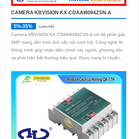
CAMERA KBVISION KX-CDAAI8094ZSN-A
5%-35%
Liên Hệ
Camera KBVISION KX-CDAAi8094ZSN-A với độ phân giải
8MP mang đến hình ảnh sắc nét vượt trội. Công nghệ AI
thông minh giúp nhận diện chính xác người, phương tiện
và phát hiện bất thường hiệu quả. Được trang bị chuẩn
IP67, IK10, hồng ngoại tầm nhìn xa lên đến 35m, PoE và
khe thẻ Micro SD 256GB, camera bền bỉ, hoạt động ổn
định trong mọi môi trường