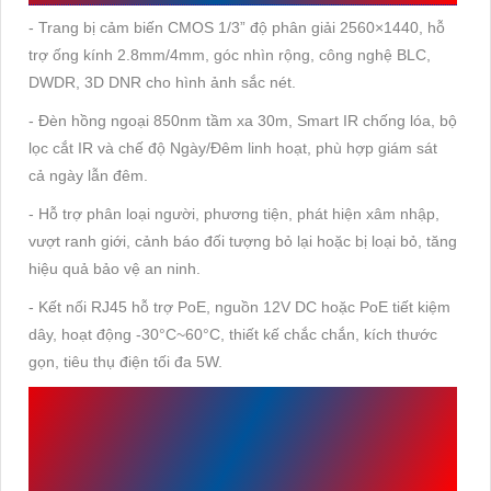
- Trang bị cảm biến CMOS 1/3” độ phân giải 2560×1440, hỗ
trợ ống kính 2.8mm/4mm, góc nhìn rộng, công nghệ BLC,
DWDR, 3D DNR cho hình ảnh sắc nét.
- Đèn hồng ngoại 850nm tầm xa 30m, Smart IR chống lóa, bộ
lọc cắt IR và chế độ Ngày/Đêm linh hoạt, phù hợp giám sát
cả ngày lẫn đêm.
- Hỗ trợ phân loại người, phương tiện, phát hiện xâm nhập,
vượt ranh giới, cảnh báo đối tượng bỏ lại hoặc bị loại bỏ, tăng
hiệu quả bảo vệ an ninh.
- Kết nối RJ45 hỗ trợ PoE, nguồn 12V DC hoặc PoE tiết kiệm
dây, hoạt động -30°C~60°C, thiết kế chắc chắn, kích thước
gọn, tiêu thụ điện tối đa 5W.
THÔNG SỐ KỸ THUẬT
VIGI C440I