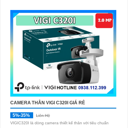
ranh giới, hỗ trợ cấp nguồn qua dây mạng PoE
CAMERA THÂN VIGI C320I GIÁ RẺ
5%-35%
Liên Hệ
VIGIC320I là dòng camera thiết kế thân với tiêu chuẩn