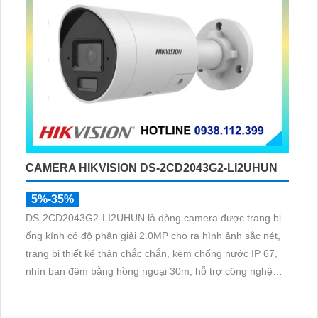
CAMERA HIKVISION DS-2CD2043G2-LI2UHUN
5%-35%
DS-2CD2043G2-LI2UHUN là dòng camera được trang bị
ống kính có độ phân giải 2.0MP cho ra hình ảnh sắc nét,
trang bị thiết kế thân chắc chắn, kèm chống nước IP 67,
nhìn ban đêm bằng hồng ngoại 30m, hỗ trợ công nghệ
Poe, chuẩn nén H.265+ giúp tiết kiệm lưu trữ