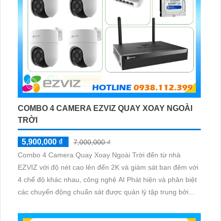
COMBO 4 CAMERA EZVIZ QUAY XOAY NGOÀI
TRỜI
5,900,000 ₫
7,000,000 ₫
Combo 4 Camera Quay Xoay Ngoài Trời đến từ nhà
EZVIZ với độ nét cao lên đến 2K và giám sát ban đêm với
4 chế độ khác nhau, công nghệ AI Phát hiện và phân biệt
các chuyển động chuẩn sát được quản lý tập trung bởi
đầu ghi hình IP WiFi