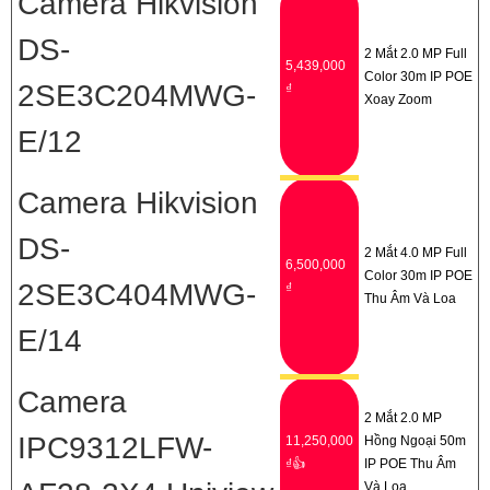
Camera Hikvision
DS-
2 Mắt 2.0 MP Full
5,439,000
Color 30m IP POE
2SE3C204MWG-
₫
Xoay Zoom
E/12
Camera Hikvision
DS-
2 Mắt 4.0 MP Full
6,500,000
Color 30m IP POE
2SE3C404MWG-
₫
Thu Âm Và Loa
E/14
Camera
2 Mắt 2.0 MP
IPC9312LFW-
11,250,000
Hồng Ngoại 50m
₫👍
IP POE Thu Âm
Và Loa