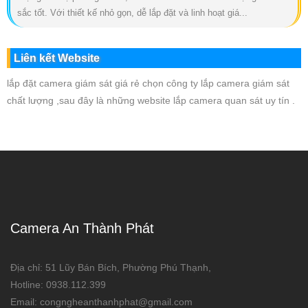
sắc tốt. Với thiết kế nhỏ gọn, dễ lắp đặt và linh hoạt giá...
Liên kết Website
lắp đặt camera giám sát giá rẻ chọn công ty lắp camera giám sát
chất lượng ,sau đây là những website lắp camera quan sát uy tín .
Camera An Thành Phát
Địa chỉ: 51 Lũy Bán Bích, Phường Phú Thạnh,
Hotline: 0938.112.399
Email: congngheanthanhphat@gmail.com