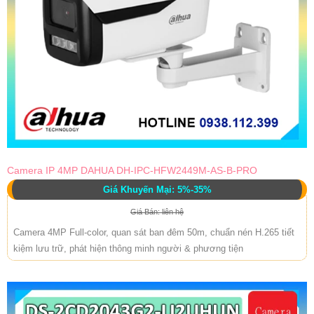
Camera IP 4MP DAHUA DH-IPC-HFW2449M-AS-B-PRO
Giá Khuyến Mại: 5%-35%
Giá Bán: liên hệ
Camera 4MP Full-color, quan sát ban đêm 50m, chuẩn nén H.265 tiết
kiệm lưu trữ, phát hiện thông minh người & phương tiện