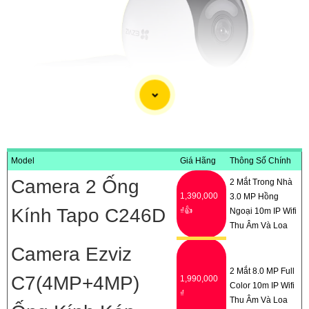
Model
Giá Hãng
Thông Số Chính
Camera 2 Ống
2 Mắt Trong Nhà
1,390,000
3.0 MP Hồng
'
Kính Tapo C246D
₫👍
Ngoại 10m IP Wifi
Thu Âm Và Loa
Camera Ezviz
2 Mắt 8.0 MP Full
C7(4MP+4MP)
1,990,000
Color 10m IP Wifi
₫
Thu Âm Và Loa