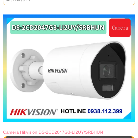
Camera Hikvision DS-2CD2047G3-LI2UY/SRBHUN