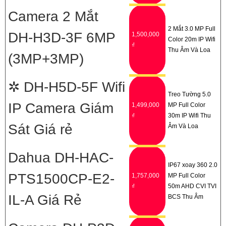
Camera 2 Mắt
2 Mắt 3.0 MP Full
DH-H3D-3F 6MP
1,500,000
Color 20m IP Wifi
₫
Thu Âm Và Loa
(3MP+3MP)
✲ DH-H5D-5F Wifi
Treo Tường 5.0
IP Camera Giám
1,499,000
MP Full Color
₫
30m IP Wifi Thu
Sát Giá rẻ
Âm Và Loa
Dahua DH-HAC-
IP67 xoay 360 2.0
PTS1500CP-E2-
1,757,000
MP Full Color
₫
50m AHD CVI TVI
IL-A Giá Rẻ
BCS Thu Âm