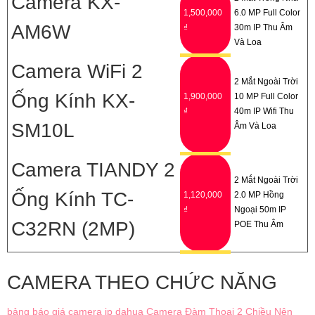
Camera KX-
1,500,000
6.0 MP Full Color
AM6W
₫
30m IP Thu Âm
Và Loa
Camera WiFi 2
2 Mắt Ngoài Trời
Ống Kính KX-
1,900,000
10 MP Full Color
₫
40m IP Wifi Thu
SM10L
Âm Và Loa
Camera TIANDY 2
2 Mắt Ngoài Trời
Ống Kính TC-
1,120,000
2.0 MP Hồng
₫
Ngoại 50m IP
C32RN (2MP)
POE Thu Âm
CAMERA THEO CHỨC NĂNG
bảng báo giá camera ip dahua
Camera Đàm Thoại 2 Chiều Nên