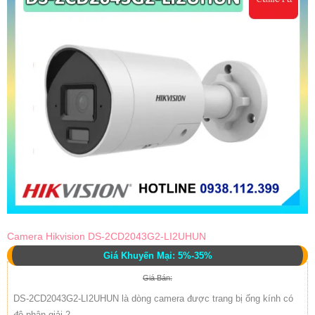
Camera Hikvision DS-2CD2043G2-LI2UHUN
Giá Khuyến Mại: 5%-35%
Giá Bán:
DS-2CD2043G2-LI2UHUN là dòng camera được trang bị ống kính có
độ phân giải 2