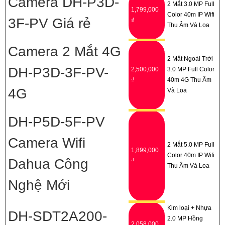
Camera DH-P3D-
2 Mắt 3.0 MP Full
1,799,000
Color 40m IP Wifi
3F-PV Giá rẻ
₫
Thu Âm Và Loa
Camera 2 Mắt 4G
2 Mắt Ngoài Trời
DH-P3D-3F-PV-
2,500,000
3.0 MP Full Color
₫
40m 4G Thu Âm
4G
Và Loa
DH-P5D-5F-PV
Camera Wifi
2 Mắt 5.0 MP Full
1,899,000
Color 40m IP Wifi
Dahua Công
₫
Thu Âm Và Loa
Nghệ Mới
Kim loại + Nhựa
DH-SDT2A200-
2.0 MP Hồng
2,058,000