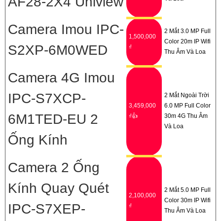
AF28-2X4 Uniview
Camera Imou IPC-
2 Mắt 3.0 MP Full
1,500,000
Color 20m IP Wifi
S2XP-6M0WED
₫
Thu Âm Và Loa
Camera 4G Imou
IPC-S7XCP-
2 Mắt Ngoài Trời
3,459,000
6.0 MP Full Color
6M1TED-EU 2
₫👍
30m 4G Thu Âm
Và Loa
Ống Kính
Camera 2 Ống
Kính Quay Quét
2 Mắt 5.0 MP Full
2,100,000
Color 30m IP Wifi
IPC-S7XEP-
₫
Thu Âm Và Loa