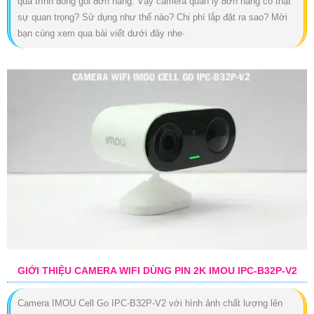
quá trình đóng gói đơn hàng. Vậy camera quản lý đơn hàng có thật
sự quan trọng? Sử dụng như thế nào? Chi phí lắp đặt ra sao? Mời
bạn cùng xem qua bài viết dưới đây nhe·
GIỚI THIỆU CAMERA WIFI DÙNG PIN 2K IMOU IPC-B32P-V2
Camera IMOU Cell Go IPC-B32P-V2 với hình ảnh chất lượng lên