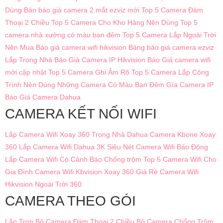
Dùng
Bản báo giá camera 2 mắt ezviz mới
Top 5 Camera Đàm
Thoại 2 Chiều
Top 5 Camera Cho Kho Hàng Nên Dùng
Top 5
camera nhà xưởng có màu ban đêm
Top 5 Camera Lắp Ngoài Trời
Nên Mua
Báo giá camera wifi hikvision
Bảng báo giá camera ezviz
Lắp Trong Nhà
Báo Giá Camera IP Hikvision
Báo Giá camera wifi
mới cập nhật
Top 5 Camera Ghi Âm Rõ
Top 5 Camera Lắp Công
Trình Nên Dùng
Những Camera Có Màu Ban Đêm
Gía Camera IP
Báo Giá Camera Dahua
CAMERA KẾT NỐI WIFI
Lắp Camera Wifi Xoay 360 Trong Nhà Dahua
Camera Kbone Xoay
360
Lắp Camera Wifi Dahua 3K Siêu Nét
Camera Wifi Báo Động
Lắp Camera Wifi Có Cảnh Báo Chống trộm
Top 5 Camera Wifi Cho
Gia Đình
Camera Wifi Kbvision Xoay 360 Giá Rẻ
Camera Wifi
Hikvision Ngoài Trời 360
CAMERA THEO GÓI
Lắp Trọn Bộ Camera Đàm Thoại 2 Chiều
Bô Camera Chống Trộm