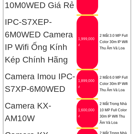
10M0WED Giá Rẻ
IPC-S7XEP-
6M0WED Camera
2 Mắt 3.0 MP Full
1,999,000
Color 30m IP Wifi
IP Wifi Ống Kính
₫
Thu Âm Và Loa
Kép Chính Hãng
Camera Imou IPC-
2 Mắt 6.0 MP Full
1,899,000
Color 30m IP Wifi
S7XP-6M0WED
₫
Thu Âm Và Loa
Camera KX-
2 Mắt Trong Nhà
1,600,000
10 MP Full Color
AM10W
₫
30m IP Wifi Thu
Âm Và Loa
2 Mắt Trong Nhà