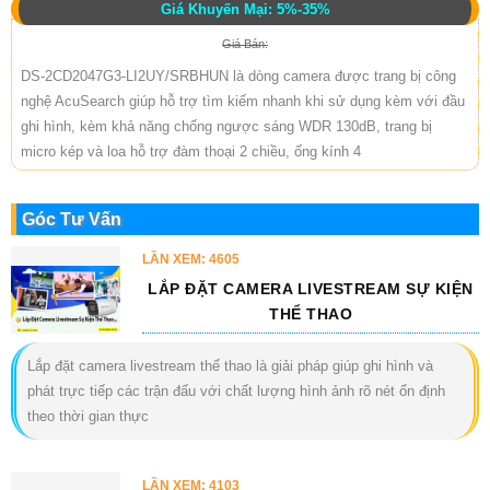
Giá Khuyến Mại: 5%-35%
Giá Bán:
DS-2CD2047G3-LI2UY/SRBHUN là dòng camera được trang bị công
nghệ AcuSearch giúp hỗ trợ tìm kiếm nhanh khi sử dụng kèm với đầu
ghi hình, kèm khả năng chống ngược sáng WDR 130dB, trang bị
micro kép và loa hỗ trợ đàm thoại 2 chiều, ống kính 4
Góc Tư Vấn
LẦN XEM: 4605
LẮP ĐẶT CAMERA LIVESTREAM SỰ KIỆN
THỂ THAO
Lắp đặt camera livestream thể thao là giải pháp giúp ghi hình và
phát trực tiếp các trận đấu với chất lượng hình ảnh rõ nét ổn định
theo thời gian thực
LẦN XEM: 4103