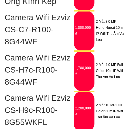
Ống Kính Kép
Camera Wifi Ezviz
2 Mắt 8.0 MP
CS-C7-R100-
1,800,000
Hồng Ngoại 10m
₫
IP Wifi Thu Âm Và
8G44WF
Loa
Camera Wifi Ezviz
2 Mắt 4.0 MP Full
CS-H7c-R100-
1,700,000
Color 10m IP Wifi
₫
Thu Âm Và Loa
8G44WF
Camera Wifi Ezviz
2 Mắt 10 MP Full
CS-H9c-R100-
2,200,000
Color 30m IP Wifi
₫
Thu Âm Và Loa
8G55WKFL