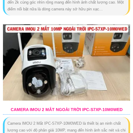
đến 2k cùng góc nhìn rộng mang đến hình ảnh chất lượng cao. Một
điểm nổi bật nữa là dòng camera này sở hữu pin xạc...
CAMERA IMOU 2 MẮT NGOÀI TRỜI IPC-S7XP-10M0WED
Camera IMOU 2 Mắt IPC-S7XP-10M0WED là thiết bị an ninh chất
lượng cao với độ phân giải 10MP, mang đến hình ảnh sắc nét và chi