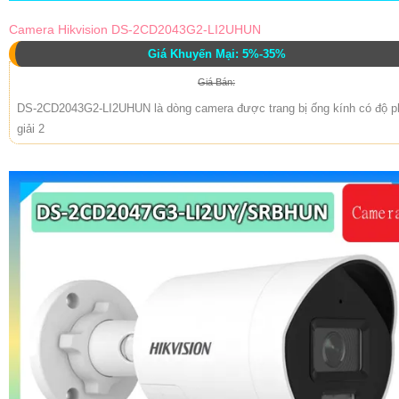
Camera Hikvision DS-2CD2043G2-LI2UHUN
Giá Khuyến Mại: 5%-35%
Giá Bán:
DS-2CD2043G2-LI2UHUN là dòng camera được trang bị ống kính có độ p
giải 2