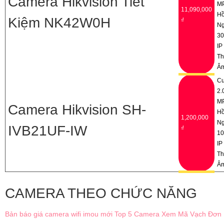
Camera Hikvision Tiết
M
11,090,000
H
Kiệm NK42W0H
₫
Ng
3
IP
Th
Â
C
2.
M
Camera Hikvision SH-
H
1,200,000
Ng
IVB21UF-IW
₫
1
IP
Th
Â
CAMERA THEO CHỨC NĂNG
Bản báo giá camera wifi imou mới
Top 5 Camera Xem Mã Vạch Đơn