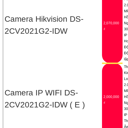
2.
M
Camera Hikvision DS-
H
2,070,000
Ng
2CV2021G2-IDW
₫
3
IP
Ho
Đ
Đ
lậ
Th
Ki
Lo
2.
Camera IP WIFI DS-
M
2,000,000
H
2CV2021G2-IDW ( E )
₫
Ng
3
IP
Th
Â