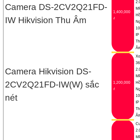
2.
Camera DS-2CV2Q21FD-
M
1,400,000
H
IW Hikvision Thu Âm
₫
Ng
1
IP
Th
Â
Xo
36
Camera Hikvision DS-
2.
M
2CV2Q21FD-IW(W) sắc
1,200,000
H
₫
Ng
nét
1
IP
Th
Â
C
2.
M