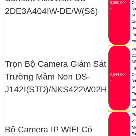
5,980,000
Co
2DE3A404IW-DE/W(S6)
₫
5
IP
Xo
36
Th
Â
Pl
2.
Trọn Bộ Camera Giám Sát
M
Fu
Trường Mầm Non DS-
2,044,000
Co
₫
3
J142I(STD)/NKS422W02H
IP
Th
Â
Lo
Pl
2.
Bộ Camera IP WIFI Có
M
Fu