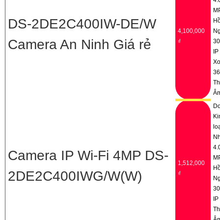
M
DS-2DE2C400IW-DE/W
H
4,100,000
Ng
Camera An Ninh Giá rẻ
₫
3
IP
Xo
36
Th
Â
D
Ki
lo
N
4.
Camera IP Wi-Fi 4MP DS-
M
1,512,000
H
2DE2C400IWG/W(W)
₫
Ng
3
IP
Th
Â