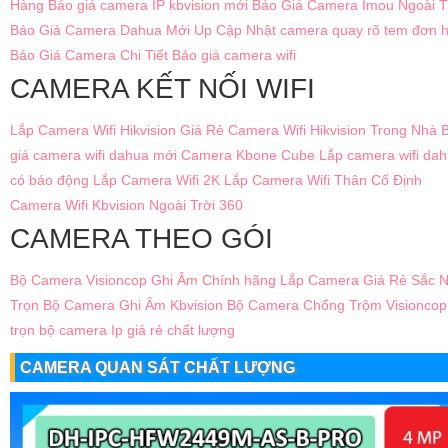
Hàng
Báo giá camera IP kbvision mới
Báo Giá Camera Imou Ngoài T
Báo Giá Camera Dahua Mới Up Cập Nhật
camera quay rõ tem đơn 
Báo Giá Camera Chi Tiết
Báo giá camera wifi
CAMERA KẾT NỐI WIFI
Lắp Camera Wifi Hikvision Giá Rẻ
Camera Wifi Hikvision Trong Nhà
giá camera wifi dahua mới
Camera Kbone Cube
Lắp camera wifi da
có báo động
Lắp Camera Wifi 2K
Lắp Camera Wifi Thân Cố Định
Camera Wifi Kbvision Ngoài Trời 360
CAMERA THEO GÓI
Bộ Camera Visioncop Ghi Âm Chính hãng
Lắp Camera Giá Rẻ Sắc N
Trọn Bộ Camera Ghi Âm Kbvision
Bộ Camera Chống Trộm Visioncop
trọn bộ camera Ip giá rẻ chất lượng
CAMERA QUAN SÁT CHẤT LƯỢNG