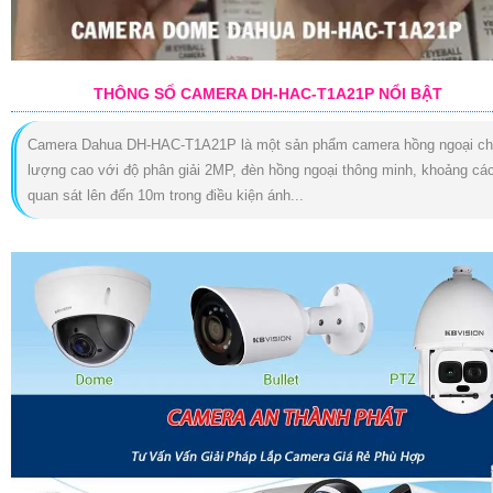
THÔNG SỐ CAMERA DH-HAC-T1A21P NỔI BẬT
Camera Dahua DH-HAC-T1A21P là một sản phẩm camera hồng ngoại ch
lượng cao với độ phân giải 2MP, đèn hồng ngoại thông minh, khoảng cá
quan sát lên đến 10m trong điều kiện ánh...