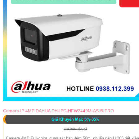
Camera IP 4MP DAHUA DH-IPC-HFW2449M-AS-B-PRO
Giá Khuyến Mại: 5%-35%
Giá Bán: liên hệ
Camera 4MP Full-color, quan sát ban đêm 50m, chuẩn nén H.265 tiết kiệ