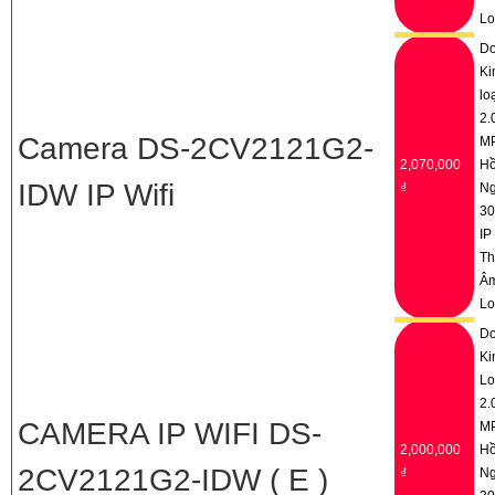
Lo
D
Ki
lo
2.
Camera DS-2CV2121G2-
M
2,070,000
H
IDW IP Wifi
₫
Ng
3
IP
Th
Â
Lo
D
Ki
Lo
2.
CAMERA IP WIFI DS-
M
2,000,000
H
2CV2121G2-IDW ( E )
₫
Ng