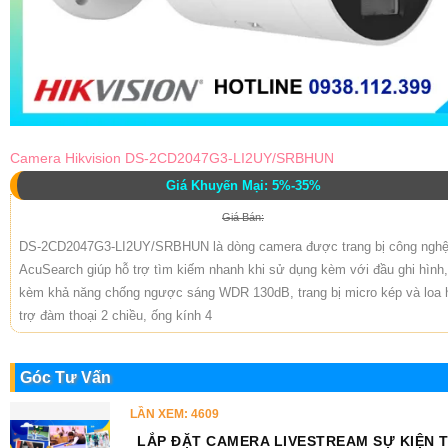
Camera Hikvision DS-2CD2047G3-LI2UY/SRBHUN
Giá Khuyến Mại: 5%-35%
Giá Bán:
DS-2CD2047G3-LI2UY/SRBHUN là dòng camera được trang bị công ngh
AcuSearch giúp hỗ trợ tìm kiếm nhanh khi sử dụng kèm với đầu ghi hình,
kèm khả năng chống ngược sáng WDR 130dB, trang bị micro kép và loa 
trợ đàm thoại 2 chiều, ống kính 4
Góc Tư Vấn
LẦN XEM: 4609
LẮP ĐẶT CAMERA LIVESTREAM SỰ KIỆN 