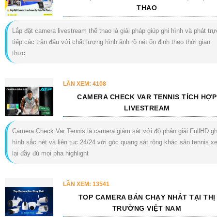
THAO
Lắp đặt camera livestream thể thao là giải pháp giúp ghi hình và phát trự
tiếp các trận đấu với chất lượng hình ảnh rõ nét ổn định theo thời gian
thực
LẦN XEM: 4108
CAMERA CHECK VAR TENNIS TÍCH HỢP
LIVESTREAM
Camera Check Var Tennis là camera giám sát với độ phân giải FullHD gh
hình sắc nét và liên tục 24/24 với góc quang sát rộng khác sân tennis 
lại đầy đủ mọi pha highlight
LẦN XEM: 13541
TOP CAMERA BÁN CHẠY NHẤT TẠI THỊ
TRƯỜNG VIỆT NAM