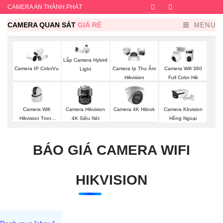
CAMERA AN THÀNH PHÁT
Facebook
Twitter
Instagram
Dribb
CAMERA QUAN SÁT
GIÁ RẺ
MENU
Lắp Camera Hybird
Camera IP ColorVu
Camera Ip Thu Âm
Camera Wifi 360
Light
Hikvision
Full Color Hik
Camera Wifi
Camera Hikvision
Camera 4K Hilook
Camera Kbvision
Hikvision Trong
4K Siêu Nét
Hồng Ngoại
Nhà
BÁO GIÁ CAMERA WIFI
HIKVISION