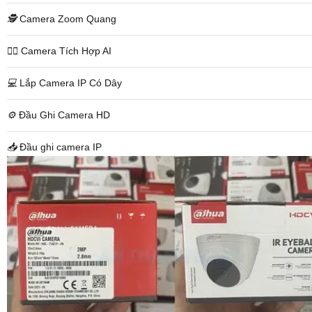
🕵️
Camera Zoom Quang
🧛‍♀️
Camera Tích Hợp AI
💻
Lắp Camera IP Có Dây
⚙️
Đầu Ghi Camera HD
📥
Đầu ghi camera IP