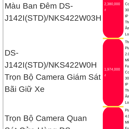
Màu Ban Đêm DS-
2,380,000
Co
₫
3
J142I(STD)/NKS422W03H
IP
Th
Â
Lo
Th
Pl
DS-
2.
M
J142I(STD)/NKS422W0H
Fu
1,974,000
Co
Trọn Bộ Camera Giám Sát
₫
3
IP
Bãi Giữ Xe
Th
Â
Lo
Pl
Trọn Bộ Camera Quan
4.
M
Fu