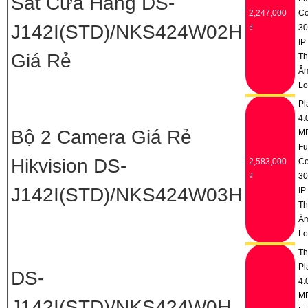
Sát Cửa Hàng DS-
2,247,000
Co
J142I(STD)/NKS424W02H
₫
3
IP
Giá Rẻ
Th
Â
Lo
Pl
4.
Bộ 2 Camera Giá Rẻ
M
Fu
Hikvision DS-
2,583,000
Co
₫
3
J142I(STD)/NKS424W03H
IP
Th
Â
Lo
Th
Pl
DS-
4.
M
J142I(STD)/NKS424W0H