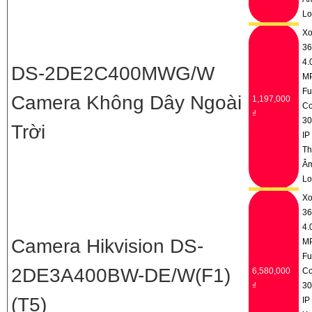
Lo
Xo
36
4.
DS-2DE2C400MWG/W
M
Fu
Camera Không Dây Ngoài
1,197,000
Co
₫
3
Trời
IP
Th
Â
Lo
Xo
36
4.
Camera Hikvision DS-
M
Fu
2DE3A400BW-DE/W(F1)
6,580,000
Co
₫
3
(T5)
IP