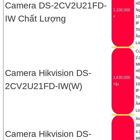
Camera DS-2CV2U21FD-
H
1,100,000
Ng
IW Chất Lượng
₫
1
IP
Th
Â
Lo
C
2.
M
Camera Hikvision DS-
H
1,630,000
Ng
2CV2U21FD-IW(W)
₫👍
1
IP
Th
Â
Lo
Xo
36
Camera Hikvision DS-
4.
M