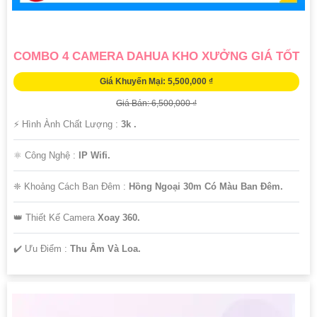
COMBO 4 CAMERA DAHUA KHO XƯỞNG GIÁ TỐT
Giá Khuyến Mại: 5,500,000 ₫
Giá Bán: 6,500,000 ₫
️⚡ Hình Ành Chất Lượng :
3k .
⚛️ Công Nghệ :
IP Wifi.
❈ Khoảng Cách Ban Đêm :
Hồng Ngoại 30m Có Màu Ban Ðêm.
👑 Thiết Kế Camera
Xoay 360.
️✔️ Ưu Điểm :
Thu Âm Và Loa.