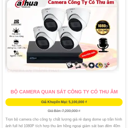
BỘ CAMERA QUAN SÁT CÔNG TY CÓ THU ÂM
Giá Khuyến Mại: 5,100,000 ₫
Giá Bán: 7,200,000 ₫
Trọn bộ camera cho công ty chất lượng giá rẻ dạng dome up trần hình
ảnh full hd 1080P tích hơp thu âm hồng ngoại giám sát ban đêm 40m