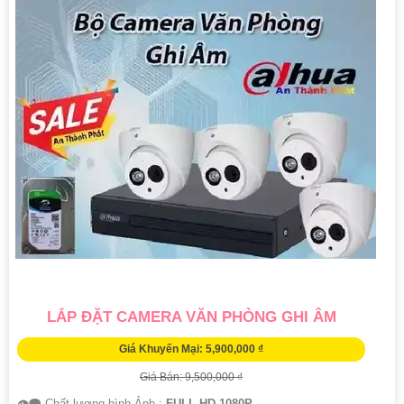
LẮP ĐẶT CAMERA VĂN PHÒNG GHI ÂM
Giá Khuyến Mại: 5,900,000 ₫
Giá Bán: 9,500,000 ₫
👁️‍🗨 Chất lượng hình Ảnh :
FULL HD 1080P .