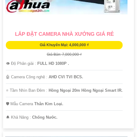
LẮP ĐẶT CAMERA NHÀ XƯỞNG GIÁ RẺ
Giá Khuyến Mại: 4,000,000 ₫
Giá Bán: 7,000,000 ₫
👁 Độ Phân giải :
FULL HD 1080P .
🤖️ Camera Công nghệ :
AHD CVI TVI BCS.
⭐ Tầm Nhìn Ban Đêm :
Hồng Ngoại 20m Hồng Ngoại Smart IR.
🛡 Mẫu Camera
Thân Kim Loại.
️🔔 Khả Năng :
Chống Nước.