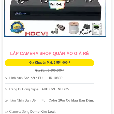
LẮP CAMERA SHOP QUẦN ÁO GIÁ RẺ
Giá Khuyến Mại: 5,554,000 ₫
Giá Bán: 9,600,000 ₫
☀️ Hình Ảnh Sắc nét :
FULL HD 1080P .
✳️ Trang Bị Công Nghệ :
AHD CVI TVI BCS.
🌛 Tầm Nhìn Ban Đêm :
Full Color 20m Có Màu Ban Đêm.
🤹 Camera Dòng
Dome Kim Loại.