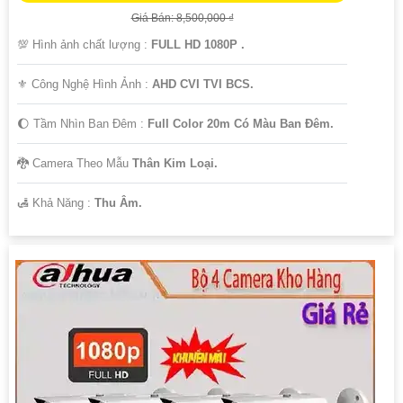
Giá Bán: 8,500,000 ₫
💯 Hình ảnh chất lượng :
FULL HD 1080P .
⚜️ Công Nghệ Hình Ảnh :
AHD CVI TVI BCS.
🌔 Tầm Nhìn Ban Đêm :
Full Color 20m Có Màu Ban Đêm.
🐉️ Camera Theo Mẫu
Thân Kim Loại.
️🛃 Khả Năng :
Thu Âm.