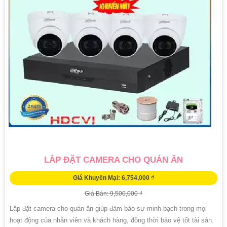
LẮP ĐẶT CAMERA CHO QUÁN ĂN
Giá Khuyến Mại: 6,754,000 ₫
Giá Bán: 9,500,000 ₫
Lắp đặt camera cho quán ăn giúp đảm bảo sự minh bạch trong mọi
hoạt động của nhân viên và khách hàng, đồng thời bảo vệ tốt tài sản.