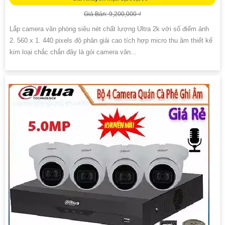
Giá Bán: 9,200,000 ₫
Lắp camera văn phòng siêu nét chất lượng Ultra 2k với số điểm ảnh
2. 560 x 1. 440 pixels độ phân giải cao tích hợp micro thu âm thiết kế
kim loại chắc chắn đây là gói camera văn...