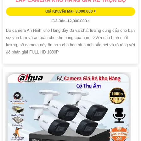
LẮP CAMERA KHO HÀNG GIÁ RẺ TRỌN BỘ
Giá Khuyến Mại: 8,000,000 ₫
Giá Bán: 12,000,000 ₫
Bộ camera An Ninh Kho Hàng đầy đủ và chất lượng cung cấp cho bạn
sự yên tâm và an toàn cho kho hàng của bạn. r>Với cấu hình chất
lượng, bộ camera này ổn hơn cho bạn hình ảnh sắc nét và rõ ràng với
độ phân giải FULL HD 1080P