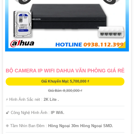
Chúc bạn thành công trong việc tìm hiểu và lựa chọn Camera Dahua
Chính Hãng giá rẻ và giải pháp phù hợp cho mình. Nếu cần thêm
thông tin hoặc hỗ trợ, hãy để lại câu hỏi để mình giúp bạn nhé!
BỘ CAMERA IP WIFI DAHUA VĂN PHÒNG GIÁ RẺ
Giá Khuyến Mại: 5,700,000 ₫
Giá Bán: 8,300,000 ₫
'
️⚡ Hình Ảnh Sắc nét :
2K Lite .
🌠 Công Nghệ Hình Ảnh :
IP Wifi.
❈ Tầm Nhìn Ban Đêm :
Hồng Ngoại 30m Hồng Ngoại SMD.