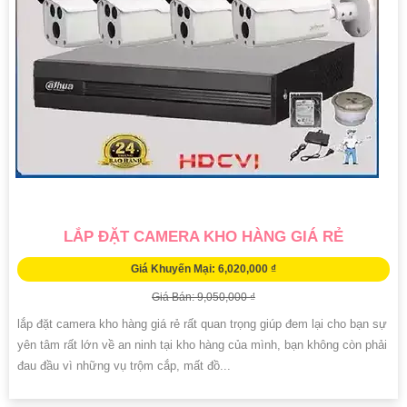
LẮP ĐẶT CAMERA KHO HÀNG GIÁ RẺ
Giá Khuyến Mại: 6,020,000 ₫
Giá Bán: 9,050,000 ₫
lắp đặt camera kho hàng giá rẻ rất quan trọng giúp đem lại cho bạn sự
yên tâm rất lớn về an ninh tại kho hàng của mình, bạn không còn phải
đau đầu vì những vụ trộm cắp, mất đồ...