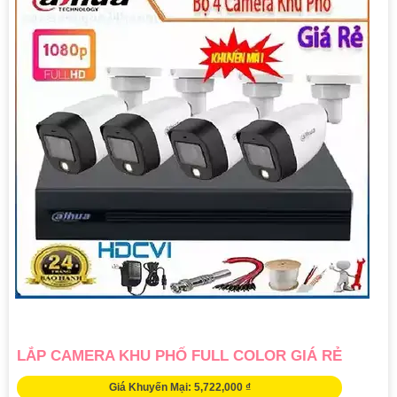
LẮP CAMERA KHU PHỐ FULL COLOR GIÁ RẺ
Giá Khuyến Mại: 5,722,000 ₫