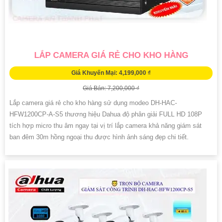
LẮP CAMERA GIÁ RẺ CHO KHO HÀNG
Giá Khuyến Mại: 4,199,000 ₫
Giá Bán: 7,200,000 ₫
Lắp camera giá rẻ cho kho hàng sử dụng modeo DH-HAC-
HFW1200CP-A-S5 thương hiệu Dahua độ phân giải FULL HD 108P
tích hợp micro thu âm ngay tại vị trí lắp camera khả năng giám sát
ban đêm 30m hồng ngoại thu được hình ảnh sáng đẹp chi tiết.