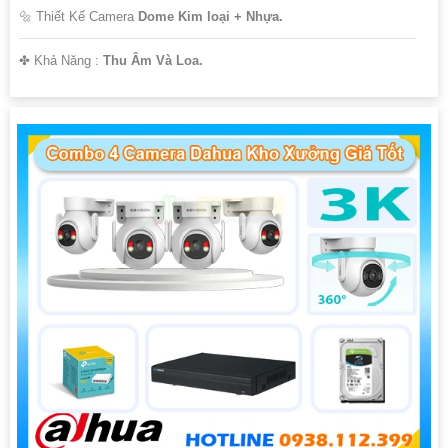
🔩 Thiết Kế Camera
Dome Kim loại + Nhựa.
️✤ Khả Năng :
Thu Âm Và Loa.