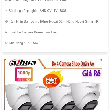
⚛️ Sử dụng công nghệ :
AHD CVI TVI BCS.
🌈 Tầm Nhìn Ban Đêm :
Hồng Ngoại 50m Hồng Ngoại Smart IR.
💎 Thiết Kế Camera
Dome Kim Loại.
️💎 Khả Năng :
Thu Âm.