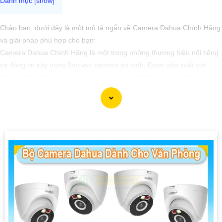
Chào bạn, dưới đây là một mô tả ngắn về Camera Dahua Chính Hãng
và giải pháp phù hợp cho bạn:
Camera Dahua Chính Hãng là một trong những thương hiệu nổi tiếng
và đáng tin cậy trong lĩnh vực camera an ninh. Được sản xuất với
công nghệ hiện đại, Camera Dahua cung cấp hình ảnh chất lượng
cao, độ phân giải sắc nét và tính năng thông minh như nhận dạng
khuôn mặt, lọc báo động giả và nhiều tính năng khác.
Để tìm mua Camera Dahua Chính Hãng với giá rẻ, bạn nên tìm kiếm
các đại lý, nhà phân phối uy tín, chính thức của Dahua. Đảm bảo sản
phẩm mua là chính hãng để
đẳng cấp
chất lượng và hỗ trợ sau bán
hàng tốt.
Để lựa chọn giải pháp phù hợp, quan trọng bạn cần xác định mục đích
sử dụng camera, khu vực lắp đặt, số lượng camera cần thiết và tính
năng cần có như ghi âm, xoay, zoom, cảnh báo... Với những yếu tố
này, bạn có thể tham khảo ý kiến của chuyên gia hoặc tư vấn viên để
chọn lựa được giải pháp tốt nhất cho nhu cầu của bạn.