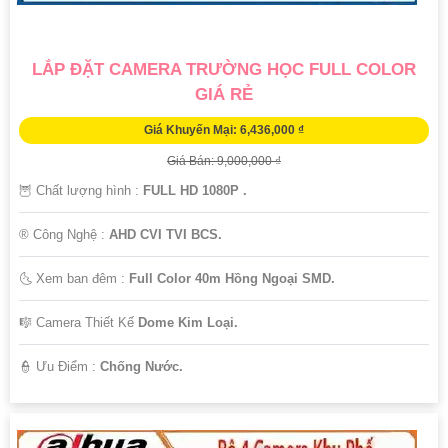
LẮP ĐẶT CAMERA TRƯỜNG HỌC FULL COLOR
GIÁ RẺ
Giá Khuyến Mại: 6,436,000 ₫
Giá Bán: 9,000,000 ₫
🦉 Chất lượng hình :
FULL HD 1080P .
®️ Công Nghệ :
AHD CVI TVI BCS.
🌜 Xem ban đêm :
Full Color 40m Hồng Ngoại SMD.
🎼️ Camera Thiết Kế
Dome Kim Loại.
️👮 Ưu Điểm :
Chống Nước.