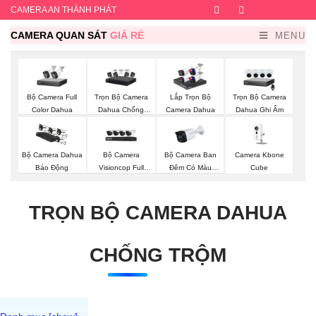
CAMERA AN THÀNH PHÁT
Facebook
Twitter
Instagram
Dribb
CAMERA QUAN SÁT
GIÁ RẺ
MENU
Bộ Camera Full
Trọn Bộ Camera
Trọn Bộ Camera
Lắp Trọn Bộ
Color Dahua
Dahua Chống
Dahua Ghi Âm
Camera Dahua
Trộm
Bộ Camera
Bộ Camera Ban
Camera Kbone
Bộ Camera Dahua
Visioncop Full
Đêm Có Màu
Cube
Báo Động
Color
Kbvision
TRỌN BỘ CAMERA DAHUA
CHỐNG TRỘM