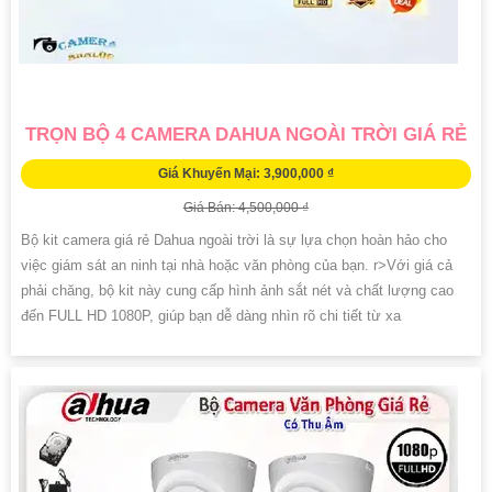
TRỌN BỘ 4 CAMERA DAHUA NGOÀI TRỜI GIÁ RẺ
Giá Khuyến Mại: 3,900,000 ₫
Giá Bán: 4,500,000 ₫
Bộ kit camera giá rẻ Dahua ngoài trời là sự lựa chọn hoàn hảo cho
việc giám sát an ninh tại nhà hoặc văn phòng của bạn. r>Với giá cả
phải chăng, bộ kit này cung cấp hình ảnh sắt nét và chất lượng cao
đến FULL HD 1080P, giúp bạn dễ dàng nhìn rõ chi tiết từ xa