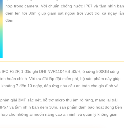
hợp trong camera. Với chuẩn chống nước IP67 và tầm nhìn ban
đêm lên tới 30m giúp giám sát ngoài trời vượt trội cả ngày lẫn
đêm.
ếc IPC-F32P, 1 đầu ghi DHI-NVR1104HS-S3/H, ổ cứng 500GB cùng
nh hoàn chỉnh. Với ưu đãi lắp đặt miễn phí, bộ sản phẩm này giúp
ng khoảng 7 đến 10 ngày, đáp ứng nhu cầu an toàn cho gia đình và
hân giải 3MP sắc nét, hỗ trợ micro thu âm rõ ràng, mang lại trải
c IP67 và tầm nhìn ban đêm 30m, sản phẩm đảm bảo hoạt động bền
hù hợp cho những ai muốn nâng cao an ninh và quản lý không gian