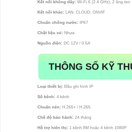
Kết nối không dây:
Wi-Fi 6 (2.4 GHz), 2 ăng-ten
Kết nối khác:
LAN, CLOUD, ONVIF
Chuẩn chống nước:
IP67
Chất liệu vỏ:
Nhựa
Nguồn điện:
DC 12V / 0.5A
THÔNG SỐ KỸ THU
Loại thiết bị:
Đầu ghi hình IP
Số kênh:
4 kênh
Chuẩn nén:
H.265+ / H.265
Chế độ bảo hành:
24 tháng
Hỗ trợ hiển thị:
1 kênh 8M hoặc 4 kênh 1080P