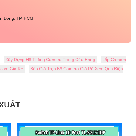
M
rị Đông, TP. HCM
Xây Dựng Hệ Thống Camera Trong Cửa Hàng
Lắp Camera
tcam Giá Rẻ
Báo Giá Trọn Bộ Camera Giá Rẻ Xem Qua Điện
 XUẤT