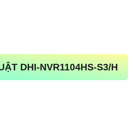
ẬT DHI-NVR1104HS-S3/H