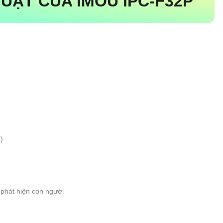
UẬT CỦA IMOU IPC-F32P
)
phát hiện con người