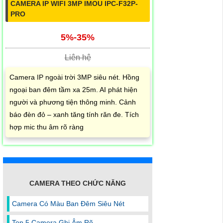
CAMERA IP WIFI 3MP IMOU IPC-F32P-
PRO
5%-35%
Liên hệ
Camera IP ngoài trời 3MP siêu nét. Hồng
ngoại ban đêm tầm xa 25m. AI phát hiện
người và phương tiện thông minh. Cảnh
báo đèn đỏ – xanh tăng tính răn đe. Tích
hợp mic thu âm rõ ràng
CAMERA THEO CHỨC NĂNG
Camera Có Màu Ban Đêm Siêu Nét
Top 5 Camera Ghi Âm Rõ