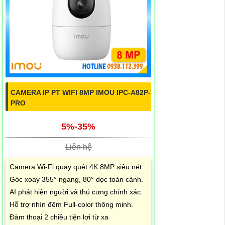
CAMERA IP PT WIFI 8MP IMOU IPC-A82P-
PRO
5%-35%
Liên hệ
Camera Wi-Fi quay quét 4K 8MP siêu nét.
Góc xoay 355° ngang, 80° dọc toàn cảnh.
AI phát hiện người và thú cưng chính xác.
Hỗ trợ nhìn đêm Full-color thông minh.
Đàm thoại 2 chiều tiện lợi từ xa