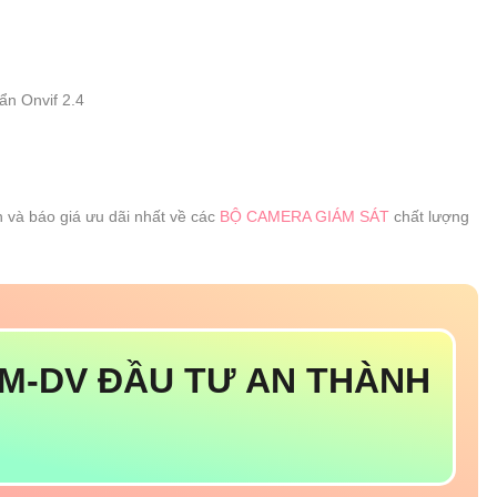
n Onvif 2.4
n và báo giá ưu dãi nhất về các
BỘ CAMERA GIÁM SÁT
chất lượng
M-DV ĐẦU TƯ AN THÀNH