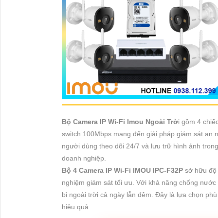
Bộ Camera IP Wi-Fi Imou Ngoài Trờ
i gồm 4 chi
switch 100Mbps mang đến giải pháp giám sát an ni
người dùng theo dõi 24/7 và lưu trữ hình ảnh tro
doanh nghiệp.
Bộ 4 Camera IP Wi-Fi IMOU IPC-F32P
sở hữu độ p
nghiệm giám sát tối ưu. Với khả năng chống nướ
bỉ ngoài trời cả ngày lẫn đêm. Đây là lựa chọn p
hiệu quả.