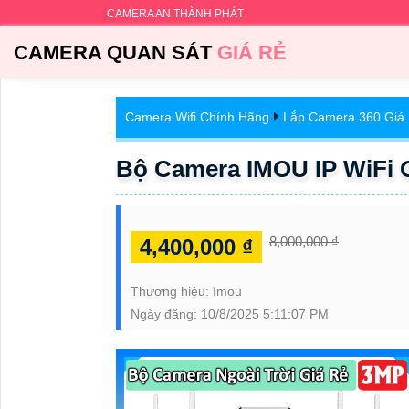
CAMERA AN THÀNH PHÁT
CAMERA QUAN SÁT
GIÁ RẺ
Camera Wifi Chính Hãng
Lắp Camera 360 Giá
Bộ Camera IMOU IP WiFi 
8,000,000 ₫
4,400,000 ₫
Thương hiệu:
Imou
Ngày đăng:
10/8/2025 5:11:07 PM