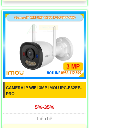
CAMERA IP WIFI 3MP IMOU IPC-F32FP-
PRO
5%-35%
Liên hệ