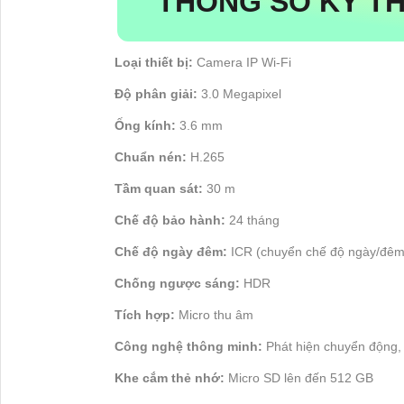
THÔNG SỐ KỸ TH
Loại thiết bị:
Camera IP Wi-Fi
Độ phân giải:
3.0 Megapixel
Ống kính:
3.6 mm
Chuẩn nén:
H.265
Tầm quan sát:
30 m
Chế độ bảo hành:
24 tháng
Chế độ ngày đêm:
ICR (chuyển chế độ ngày/đêm
Chống ngược sáng:
HDR
Tích hợp:
Micro thu âm
Công nghệ thông minh:
Phát hiện chuyển động, 
Khe cắm thẻ nhớ:
Micro SD lên đến 512 GB