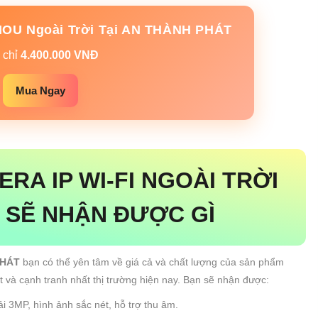
MOU Ngoài Trời Tại AN THÀNH PHÁT
 chỉ
4.400.000 VNĐ
Mua Ngay
RA IP WI-FI NGOÀI TRỜI
 SẼ NHẬN ĐƯỢC GÌ
PHÁT
bạn có thể yên tâm về giá cả và chất lượng của sản phẩm
ốt và cạnh tranh nhất thị trường hiện nay. Bạn sẽ nhận được:
i 3MP, hình ảnh sắc nét, hỗ trợ thu âm.