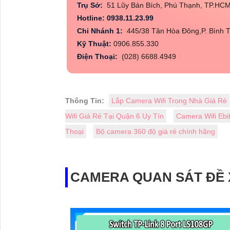
Trụ Sở:
51 Lũy Bán Bích, Phú Thạnh, TP.HC
Hotline: 0938.11.23.99
Chi Nhánh 1:
445/38 Tân Hòa Đông,P. Bình T
Kỹ Thuật:
0906.855.330
Điện Thoại:
(028) 6688.4949
Thông Tin:
Lắp Camera Wifi Trong Nhà Giá Rẻ
Wifi Giá Rẻ Tại Quận 6 Uy Tín
Camera Wifi Ebi
Thoại
Bộ camera 360 độ giá rẻ chính hãng
CAMERA QUAN SÁT ĐỀ