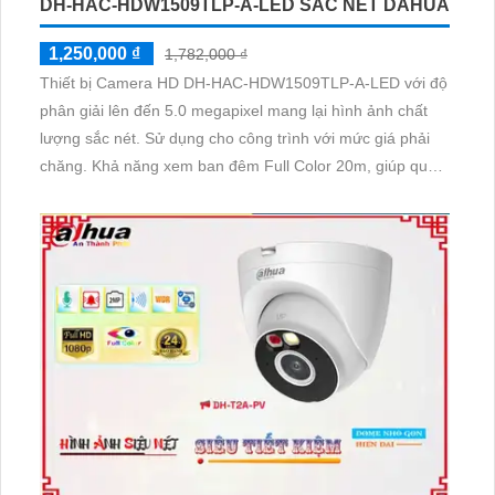
DH-HAC-HDW1509TLP-A-LED SẮC NÉT DAHUA
1,250,000 ₫
1,782,000 ₫
Thiết bị Camera HD DH-HAC-HDW1509TLP-A-LED với độ
phân giải lên đến 5.0 megapixel mang lại hình ảnh chất
lượng sắc nét. Sử dụng cho công trình với mức giá phải
chăng. Khả năng xem ban đêm Full Color 20m, giúp quan
sát dễ dàng ngay cả vào ban đêm