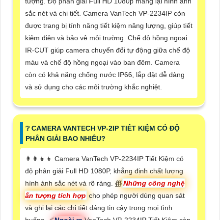
tượng. Độ phân giải Full HD 1080p mang lại hình ảnh
sắc nét và chi tiết. Camera VanTech VP-2234IP còn
được trang bị tính năng tiết kiệm năng lượng, giúp tiết
kiệm điện và bảo vệ môi trường. Chế độ hồng ngoại
IR-CUT giúp camera chuyển đổi tự động giữa chế độ
màu và chế độ hồng ngoại vào ban đêm. Camera
còn có khả năng chống nước IP66, lắp đặt dễ dàng
và sử dụng cho các môi trường khắc nghiệt.
❔ CAMERA VANTECH VP-2IP TIẾT KIỆM CÓ ĐỘ
PHÂN GIẢI BAO NHIÊU?
👩‍👩‍👦‍👦 Camera VanTech VP-2234IP Tiết Kiệm có
độ phân giải Full HD 1080P, khẳng định chất lượng
hình ảnh sắc nét và rõ ràng. ∰
Những công nghệ
ấn tượng tích hợp
cho phép người dùng quan sát
và ghi lại các chi tiết đáng tin cậy trong mọi tình