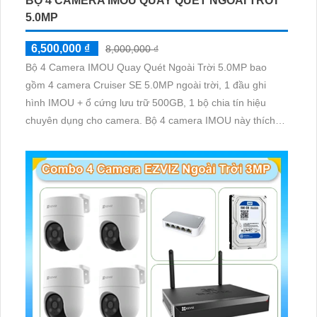
BỘ 4 CAMERA IMOU QUAY QUÉT NGOÀI TRỜI
5.0MP
6,500,000 ₫
8,000,000 ₫
Bộ 4 Camera IMOU Quay Quét Ngoài Trời 5.0MP bao
gồm 4 camera Cruiser SE 5.0MP ngoài trời, 1 đầu ghi
hình IMOU + ổ cứng lưu trữ 500GB, 1 bộ chia tín hiệu
chuyên dụng cho camera. Bộ 4 camera IMOU này thích
hợp lắp đặt cho kho hàng, nhà xưởng, khu phố và khu vực
cần giám sát ngoài trời