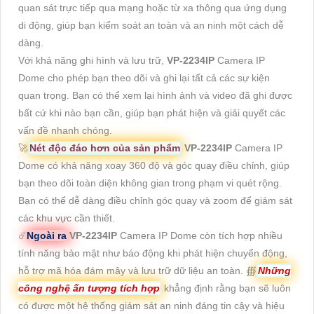
quan sát trực tiếp qua mạng hoặc từ xa thông qua ứng dụng
di động, giúp bạn kiểm soát an toàn và an ninh một cách dễ
dàng.
Với khả năng ghi hình và lưu trữ,
VP-2234IP
Camera IP
Dome cho phép bạn theo dõi và ghi lại tất cả các sự kiện
quan trọng. Bạn có thể xem lại hình ảnh và video đã ghi được
bất cứ khi nào bạn cần, giúp bạn phát hiện và giải quyết các
vấn đề nhanh chóng.
🚀
Nét độc đáo hơn của sản phẩm
VP-2234IP
Camera IP
Dome có khả năng xoay 360 độ và góc quay điều chỉnh, giúp
bạn theo dõi toàn diện không gian trong phạm vi quét rộng.
Bạn có thể dễ dàng điều chỉnh góc quay và zoom để giám sát
các khu vực cần thiết.
☄️
Ngoài ra
VP-2234IP
Camera IP Dome còn tích hợp nhiều
tính năng bảo mật như báo động khi phát hiện chuyển động,
hỗ trợ mã hóa đám mây và lưu trữ dữ liệu an toàn. ∰
Những
công nghệ ấn tượng tích hợp
khẳng định rằng bạn sẽ luôn
có được một hệ thống giám sát an ninh đáng tin cậy và hiệu