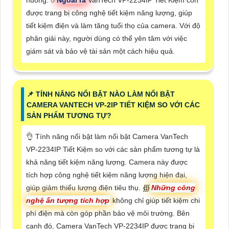
huống. ☄️
Ngoài ra
VanTech VP-2234IP Tiết Kiệm còn
được trang bị công nghệ tiết kiệm năng lượng, giúp
tiết kiệm điện và làm tăng tuổi thọ của camera. Với độ
phân giải này, người dùng có thể yên tâm với việc
giám sát và bảo vệ tài sản một cách hiệu quả.
📌 TÍNH NĂNG NỔI BẬT NÀO LÀM NỔI BẬT
CAMERA VANTECH VP-2IP TIẾT KIỆM SO VỚI CÁC
SẢN PHẨM TƯƠNG TỰ?
👌 Tính năng nổi bật làm nổi bật Camera VanTech
VP-2234IP Tiết Kiệm so với các sản phẩm tương tự là
khả năng tiết kiệm năng lượng. Camera này được
tích hợp công nghệ tiết kiệm năng lượng hiện đại,
giúp giảm thiểu lượng điện tiêu thụ. ∰
Những công
nghệ ấn tượng tích hợp
không chỉ giúp tiết kiệm chi
phí điện mà còn góp phần bảo vệ môi trường. Bên
cạnh đó, Camera VanTech VP-2234IP được trang bị