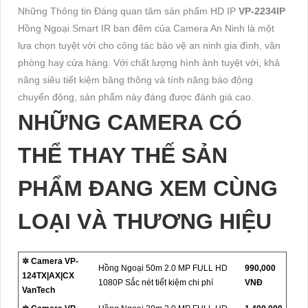
Những Thông tin Đáng quan tâm sản phẩm HD IP
VP-2234IP
Hồng Ngoại Smart IR ban đêm của Camera An Ninh là một
lựa chọn tuyệt vời cho công tác bảo vệ an ninh gia đình, văn
phòng hay cửa hàng. Với chất lượng hình ảnh tuyệt vời, khả
năng siêu tiết kiệm băng thông và tính năng báo động
chuyển động, sản phẩm này đáng được đánh giá cao.
NHỮNG CAMERA CÓ
THỂ THAY THẾ SẢN
PHẨM ĐANG XEM CÙNG
LOẠI VÀ THƯƠNG HIỆU
✲ Camera VP-
Hồng Ngoại 50m 2.0 MP FULL HD
990,000
124TX|AX|CX
1080P Sắc nét tiết kiệm chi phí
VNĐ
VanTech