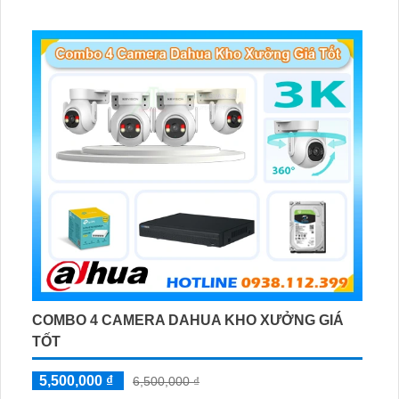
Phát hiện chuyển động, đàm thoại âm thanh 2 chiều và
giám sát có màu vào ban đêm
COMBO 4 CAMERA DAHUA KHO XƯỞNG GIÁ
TỐT
5,500,000 ₫
6,500,000 ₫