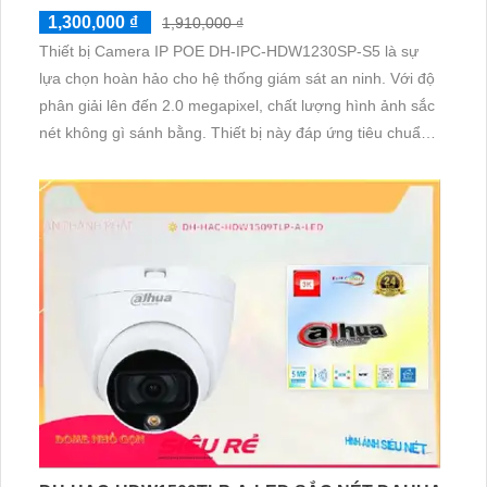
1,300,000 ₫
1,910,000 ₫
Thiết bị Camera IP POE DH-IPC-HDW1230SP-S5 là sự
lựa chọn hoàn hảo cho hệ thống giám sát an ninh. Với độ
phân giải lên đến 2.0 megapixel, chất lượng hình ảnh sắc
nét không gì sánh bằng. Thiết bị này đáp ứng tiêu chuẩn
cao, cho phép quan sát ban đêm nhờ công nghệ Hồng
Ngoại 30m