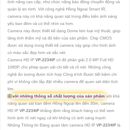
tính năng cao cấp, như chức năng báo động chuyển động và
quản lý an ninh. Với công nghệ Hồng Ngoại Smart IR,
camera này có khả năng quan sát trong điều kiện ánh sáng
yếu ban đêm và có thể nhìn xa hơn.
Camera này được thiết kế dạng Dome kim loại mỹ thuật, giúp
tăng tính thẩm mỹ và độ bền của sản phẩm. Chip CMOS
được sử dụng trong thiết kế camera này giúp cho hình ảnh
có màu sắc đẹp hơn và sắc nét.
Camera HD IP
VP-2234IP
có độ phân giải 2.0 MP Full HD
1080P, cho phép quan sát chi tiết và rõ nét. Những công
nghệ ấn tượng được tích hợp Công trình Được tiết kiệm chi
phí vì không cần lắp đặt nhiều camera để quan sát diện tích
lớn.
🎛
với những thông số chất lượng của sản phẩm
với khả
năng quan sát ban đêm Hồng Ngoại lên đến 30m, camera
HD IP
VP-2234IP
khẳng định rằng khách hàng có thể xem
hình ảnh rõ nét ngay cả khi không có ánh sáng mạnh.
Những Thông tin Đáng quan tâm camera HD IP
VP-2234IP
là