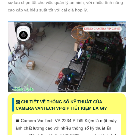
sự lựa chọn tốt cho việc quản lý an ninh, với nhiều tính năng
cao cấp và hiệu suất tốt với cái giá hợp lý.
📨 CHI TIẾT VỀ THÔNG SỐ KỸ THUẬT CỦA
CAMERA VANTECH VP-2IP TIẾT KIỆM LÀ GÌ?
🐌 Camera VanTech VP-2234IP Tiết Kiệm là một máy
ảnh chất lượng cao với nhiều thông số kỹ thuật ấn