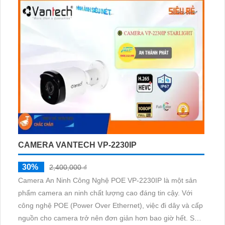
IR và CMOS, Camera quan sát này cho phép xem ban
đêm và có khả năng nhìn rõ trong khoảng cách xa tới
30m. Với công nghệ nén H
CAMERA VANTECH VP-2230IP
30%
2,400,000 ₫
Camera An Ninh Công Nghệ POE VP-2230IP là một sản
phẩm camera an ninh chất lượng cao đáng tin cậy. Với
công nghệ POE (Power Over Ethernet), việc đi dây và cấp
nguồn cho camera trở nên đơn giản hơn bao giờ hết. Sản