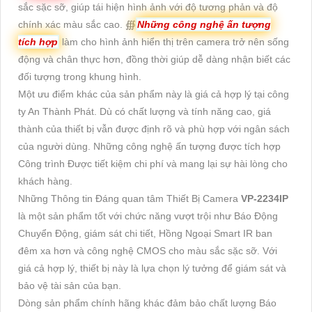
sắc sặc sỡ, giúp tái hiện hình ảnh với độ tương phản và độ
chính xác màu sắc cao. ∰
Những công nghệ ấn tượng
tích hợp
làm cho hình ảnh hiển thị trên camera trở nên sống
động và chân thực hơn, đồng thời giúp dễ dàng nhận biết các
đối tượng trong khung hình.
Một ưu điểm khác của sản phẩm này là giá cả hợp lý tại công
ty An Thành Phát. Dù có chất lượng và tính năng cao, giá
thành của thiết bị vẫn được định rõ và phù hợp với ngân sách
của người dùng. Những công nghệ ấn tượng được tích hợp
Công trình Được tiết kiệm chi phí và mang lại sự hài lòng cho
khách hàng.
Những Thông tin Đáng quan tâm Thiết Bị Camera
VP-2234IP
là một sản phẩm tốt với chức năng vượt trội như Báo Động
Chuyển Động, giám sát chi tiết, Hồng Ngoại Smart IR ban
đêm xa hơn và công nghệ CMOS cho màu sắc sặc sỡ. Với
giá cả hợp lý, thiết bị này là lựa chọn lý tưởng để giám sát và
bảo vệ tài sản của bạn.
Dòng sản phẩm chính hãng khác đảm bảo chất lượng Báo