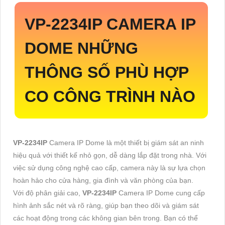
VP-2234IP
CAMERA IP
DOME NHỮNG
THÔNG SỐ PHÙ HỢP
CO CÔNG TRÌNH NÀO
VP-2234IP
Camera IP Dome là một thiết bị giám sát an ninh
hiệu quả với thiết kế nhỏ gọn, dễ dàng lắp đặt trong nhà. Với
việc sử dụng công nghệ cao cấp, camera này là sự lựa chọn
hoàn hảo cho cửa hàng, gia đình và văn phòng của bạn.
Với độ phân giải cao,
VP-2234IP
Camera IP Dome cung cấp
hình ảnh sắc nét và rõ ràng, giúp bạn theo dõi và giám sát
các hoạt động trong các không gian bên trong. Bạn có thể