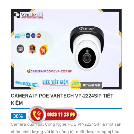
phẩm này được trang bị cảm biến hình ảnh và hồng ngoại
hiệu suất cao, cho phép quan sát trong đêm tối với chất
lượng hình ảnh sắc nét
CAMERA IP POE VANTECH VP-2224SIP TIẾT
KIỆM
30%
1,400,000 ₫
Camera quan sát Công Nghệ POE VP-2224SIP là một sản
phẩm chất lượng với khả năng tốt nhất được trang bị báo