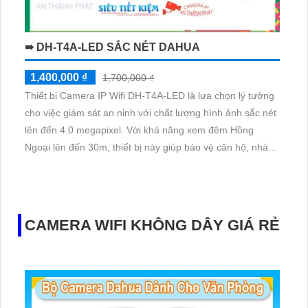
➠ DH-T4A-LED SẮC NÉT DAHUA
1,400,000 ₫
1,700,000 ₫
Thiết bị Camera IP Wifi DH-T4A-LED là lựa chọn lý tưởng
cho việc giám sát an ninh với chất lượng hình ảnh sắc nét
lên đến 4.0 megapixel. Với khả năng xem đêm Hồng
Ngoại lên đến 30m, thiết bị này giúp bảo vệ căn hộ, nhà
phố, hoặc các công trình khác một cách hiệu quả. Công
nghệ IP Wifi tiên tiến giúp việc cài đặt và sử dụng trở nên
dễ dàng
CAMERA WIFI KHÔNG DÂY GIÁ RẺ