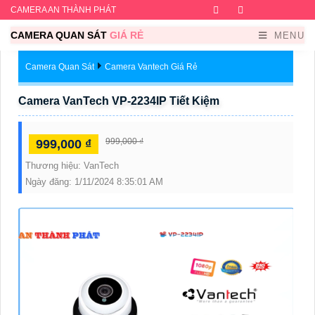
CAMERA AN THÀNH PHÁT
Facebook
Twitter
Instagram
Dribb
CAMERA QUAN SÁT
GIÁ RẺ
MENU
Camera Quan Sát
Camera Vantech Giá Rẻ
Camera VanTech VP-2234IP Tiết Kiệm
999,000 ₫
999,000 ₫
Thương hiệu:
VanTech
Ngày đăng:
1/11/2024 8:35:01 AM