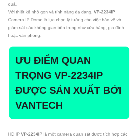
quả.
Với thiết kế nhỏ gọn và tính năng đa dạng,
VP-2234IP
Camera IP Dome là lựa chọn lý tưởng cho việc bảo vệ và
giám sát các không gian bên trong như cửa hàng, gia đình
hoặc văn phòng.
ƯU ĐIỂM QUAN
TRỌNG
VP-2234IP
ĐƯỢC SẢN XUẤT BỞI
VANTECH
HD IP
VP-2234IP
là một camera quan sát được tích hợp các