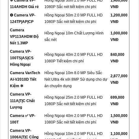
✲ Camera VP-
Hồng Ngoại 30m 2.0 MP FULL HD
1,400,000
114AHDH Giá rẻ
1080P Sắc nét tiết kiệm chi phí
VNĐ
❂ Camera VP-
Hồng Ngoại 50m 2.0 MP FULL HD
1,200,000
124TP|AP|CP
1080P Sắc nét tiết kiệm chi phí
VNĐ
Camera
Hồng Ngoại 10m Chất Lượng Hình
1,000,000
VP113AHDM Độ
sắc nét
VNĐ
Nét 1.3MP
Camera VP-
Hồng Ngoại 40m 2.0 MP FULL HD
840,000
100TS|AS|CS
1080P Tiết kiệm chi phí
VNĐ
Hồng Ngoại
Camera VanTech
Hồng Ngoại 10m 8.0 MP Siêu Sắc
2,877,000
AI-V2010D Tiết
Nét Ultra 4k với 8MP Sử dụng cho dự
VNĐ
Kiệm ✲
án chuyên dụng
Camera VP-
Hồng Ngoại 25m 2.0 MP FULL HD
699,000
111A|T|C Chất
1080P Sắc nét tiết kiệm chi phí
VNĐ
Lượng
Camera ✅ VP-
Hồng Ngoại 40m 2.0 MP FULL HD
1,500,000
100T
1080P Sắc nét tiết kiệm chi phí
VNĐ
Camera VP-
Hồng Ngoại 10m 2.0 MP FULL HD
1,100,000
1006A|T|C Công