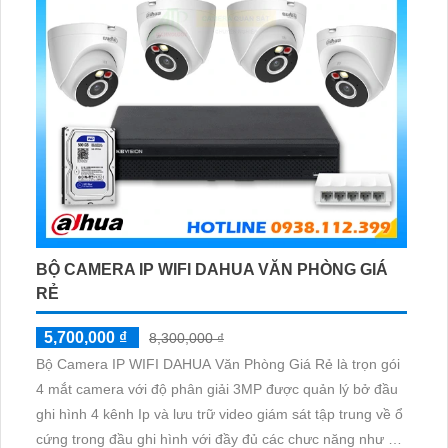
BỘ CAMERA IP WIFI DAHUA VĂN PHÒNG GIÁ
RẺ
5,700,000 ₫
8,300,000 ₫
Bộ Camera IP WIFI DAHUA Văn Phòng Giá Rẻ là trọn gói
4 mắt camera với độ phân giải 3MP được quản lý bở đầu
ghi hình 4 kênh Ip và lưu trữ video giám sát tập trung về ổ
cứng trong đầu ghi hình với đầy đủ các chưc năng như AI