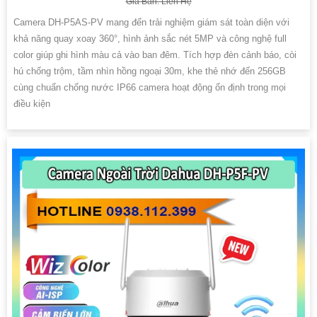
Giá Bán: Liên Hệ
Camera DH-P5AS-PV mang đến trải nghiệm giám sát toàn diện với
khả năng quay xoay 360°, hình ảnh sắc nét 5MP và công nghệ full
color giúp ghi hình màu cả vào ban đêm. Tích hợp đèn cảnh báo, còi
hú chống trộm, tầm nhìn hồng ngoại 30m, khe thẻ nhớ đến 256GB
cùng chuẩn chống nước IP66 camera hoạt động ổn định trong mọi
điều kiện