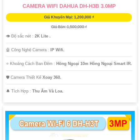
CAMERA WIFI DAHUA DH-H3B 3.0MP
Giá Khuyến Mại: 1,200,000 ₫
Giá Bán: 1,500,000 ₫
👁 Độ sắc nét :
2K Lite .
🤖️ Công Nghệ Camera :
IP Wifi.
⭐ Khoảng Cách Ban Đêm :
Hồng Ngoại 10m Hồng Ngoại Smart IR.
🛡 Camera Thiết Kế
Xoay 360.
️🔔 Tích Hợp :
Thu Âm Và Loa.