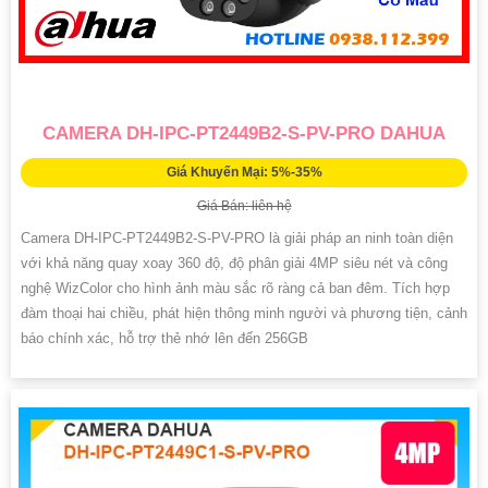
CAMERA DH-IPC-PT2449B2-S-PV-PRO DAHUA
Giá Khuyến Mại: 5%-35%
Giá Bán: liên hệ
Camera DH-IPC-PT2449B2-S-PV-PRO là giải pháp an ninh toàn diện
với khả năng quay xoay 360 độ, độ phân giải 4MP siêu nét và công
nghệ WizColor cho hình ảnh màu sắc rõ ràng cả ban đêm. Tích hợp
đàm thoại hai chiều, phát hiện thông minh người và phương tiện, cảnh
báo chính xác, hỗ trợ thẻ nhớ lên đến 256GB