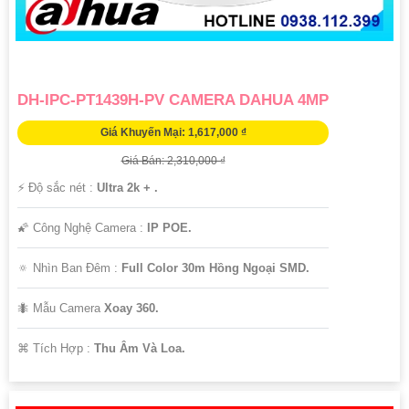
DH-IPC-PT1439H-PV CAMERA DAHUA 4MP
Giá Khuyến Mại: 1,617,000 ₫
Giá Bán: 2,310,000 ₫
️⚡ Độ sắc nét :
Ultra 2k + .
🌠 Công Nghệ Camera :
IP POE.
🔅 Nhìn Ban Đêm :
Full Color 30m Hồng Ngoại SMD.
🐜 Mẫu Camera
Xoay 360.
️⌘ Tích Hợp :
Thu Âm Và Loa.