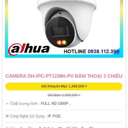
CAMERA DH-IPC-PT1239H-PV ĐÀM THOẠI 2 CHIỀU
Giá Khuyến Mại: 1,368,500 ₫
Giá Bán: 1,955,000 ₫
🔅 Chất lượng hình :
FULL HD 1080P .
⚒ Công Nghệ Sử Dụng :
IP POE.