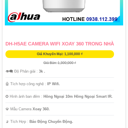
DH-H5AE CAMERA WIFI XOAY 360 TRONG NHÀ
Giá Khuyến Mại: 1,100,000 ₫
Giá Bán: 1,300,000 ₫
👁️‍🗨 Độ Phân giải :
3k .
🤖️ Tích hợp công nghệ :
IP Wifi.
✪ Hình ảnh ban đêm :
Hồng Ngoại 10m Hồng Ngoại Smart IR.
💎 Mẫu Camera
Xoay 360.
️📡 Tích Hợp :
Báo Động Chuyển Động.