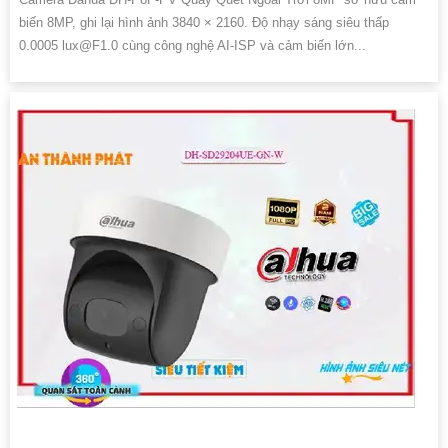
biến 8MP, ghi lại hình ảnh 3840 × 2160. Độ nhạy sáng siêu thấp
0.0005 lux@F1.0 cùng công nghệ AI-ISP và cảm biến lớn...