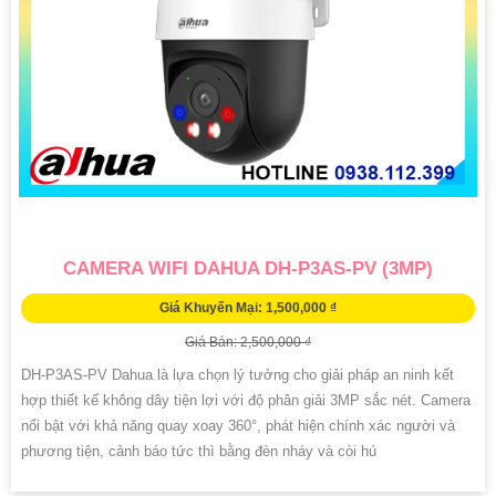
CAMERA WIFI DAHUA DH-P3AS-PV (3MP)
Giá Khuyến Mại: 1,500,000 ₫
Giá Bán: 2,500,000 ₫
DH-P3AS-PV Dahua là lựa chọn lý tưởng cho giải pháp an ninh kết
hợp thiết kế không dây tiện lợi với độ phân giải 3MP sắc nét. Camera
nổi bật với khả năng quay xoay 360°, phát hiện chính xác người và
phương tiện, cảnh báo tức thì bằng đèn nháy và còi hú