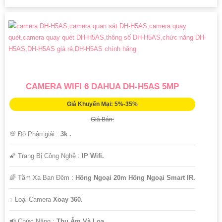
CAMERA WIFI 6 DAHUA DH-H5AS 5MP
Giá Khuyến Mại: 5%-35%
Giá Bán:
💯 Độ Phân giải :
3k .
🌠 Trang Bị Công Nghệ :
IP Wifi.
🌈 Tầm Xa Ban Đêm :
Hồng Ngoại 20m Hồng Ngoại Smart IR.
↕️ Loại Camera
Xoay 360.
️📢 Chức Năng :
Thu Âm Và Loa.