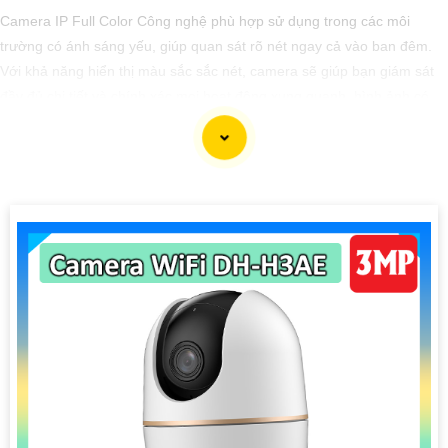
Camera IP Full Color Công nghệ phù hợp sử dụng trong các môi
trường có ánh sáng yếu, giúp quan sát rõ nét ngay cả vào ban đêm.
Với khả năng hiển thị màu sắc sắc nét, camera sẽ giúp bạn giám sát
đầy đủ chi tiết và chính xác mọi hoạt động xung quanh, hình ảnh có
màu ban đêm như ban ngày.
'