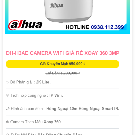
DH-H3AE CAMERA WIFI GIÁ RẺ XOAY 360 3MP
Giá Khuyến Mại: 950,000 ₫
Giá Bán: 1,200,000 ₫
✨ Độ Phân giải :
2K Lite .
⚛️ Tích hợp công nghệ :
IP Wifi.
🌙 Hình ảnh ban đêm :
Hồng Ngoại 10m Hồng Ngoại Smart IR.
❄ Camera Theo Mẫu
Xoay 360.