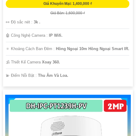
Giá Khuyến Mại: 1,400,000 ₫
Giá Bán: 1,600,000 ₫
👀 Độ sắc nét :
3k .
🤖️ Công Nghệ Camera :
IP Wifi.
🔅 Khoảng Cách Ban Đêm :
Hồng Ngoại 10m Hồng Ngoại Smart IR.
🕉️ Thiết Kế Camera
Xoay 360.
️💫 Điểm Nỗi Bật :
Thu Âm Và Loa.