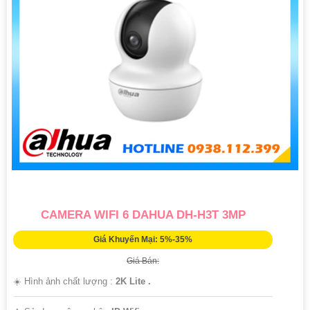
CAMERA WIFI 6 DAHUA DH-H3T 3MP
Giá Khuyến Mại: 5%-35%
Giá Bán:
☀️ Hình ảnh chất lượng :
2K Lite .