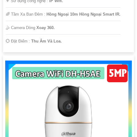
⚜️ Sử dụng công nghệ :
IP Wifi.
🌈 Tầm Xa Ban Đêm :
Hồng Ngoại 10m Hồng Ngoại Smart IR.
🤹 Camera Dòng
Xoay 360.
️💮 Đặt Điểm :
Thu Âm Và Loa.