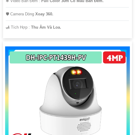
❃ Video Ban Đêm :
Full Color 30m Có Màu Ban Ðêm.
🛡 Camera Dòng
Xoay 360.
️🛃 Tích Hợp :
Thu Âm Và Loa.