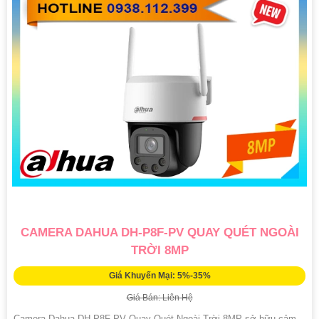
CAMERA DAHUA DH-P8F-PV QUAY QUÉT NGOÀI
TRỜI 8MP
Giá Khuyến Mại: 5%-35%
Giá Bán: Liên Hệ
Camera Dahua DH-P8F-PV Quay Quét Ngoài Trời 8MP sở hữu cảm