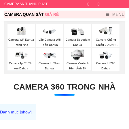
CAMERA AN THÀNH PHÁT
Facebook
Twitter
Instagram
Dribb
CAMERA QUAN SÁT
GIÁ RẺ
MENU
Camera Wifi Dahua
Lắp Camera Wifi
Camera Speedom
Camera Chống
Trong Nhà
Thân Dahua
Dahua
Nhiễu 3D-DNR
Dahua
Camera Ip Có Thu
Camera Ip Thân
Camera Vantech
Camera H.265
Ậm Dahua
Dahua
Hình Ảnh 2K
Dahua
CAMERA 360 TRONG NHÀ