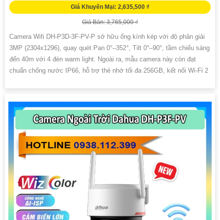
Giá Khuyến Mại: 2,635,500 ₫
Giá Bán: 3,765,000 ₫
Camera Wifi DH-P3D-3F-PV-P sở hữu ống kính kép với độ phân giải
3MP (2304x1296), quay quét Pan 0°–352°, Tilt 0°–90°, tầm chiếu sáng
đến 40m với 4 đèn warm light. Ngoài ra, mẫu camera này còn đạt
chuẩn chống nước IP66, hỗ trợ thẻ nhớ tối đa 256GB, kết nối Wi-Fi 2