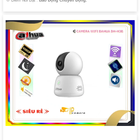
️💠 Điểm Nỗi Bật :
Báo Động Chuyển Động.