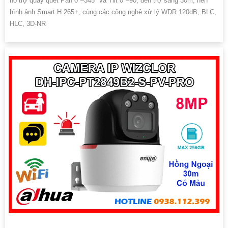
hỗ trợ quay quét Pan 0°–345° và Tilt 0°–90, đèn trợ sáng 30m, nén
hình ảnh Smart H.265+, cùng các công nghệ xử lý WDR 120dB, BLC,
HLC, 3D-NR