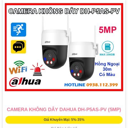
CAMERA KHÔNG DÂY DAHUA DH-P5AS-PV (5MP)
Giá Khuyến Mại: 5%-35%