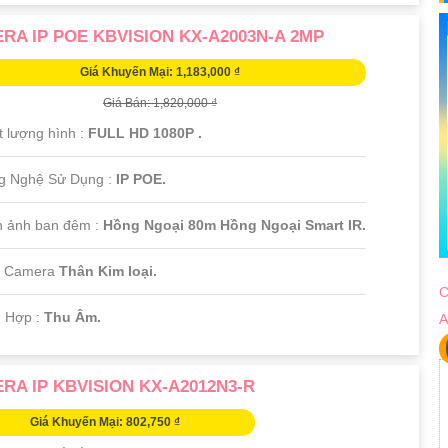
RA IP POE KBVISION KX-A2003N-A 2MP
Giá Khuyến Mại: 1,183,000 ₫
Giá Bán: 1,820,000 ₫
t lượng hình :
FULL HD 1080P .
g Nghệ Sử Dụng :
IP POE.
h ảnh ban đêm :
Hồng Ngoại 80m Hồng Ngoại Smart IR.
i Camera
Thân Kim loại.
C
h Hợp :
Thu Âm.
A
RA IP KBVISION KX-A2012N3-R
Giá Khuyến Mại: 802,750 ₫