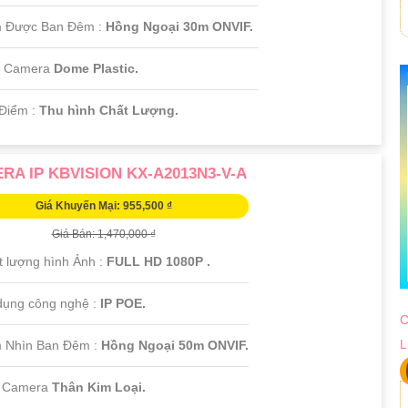
m Được Ban Đêm :
Hồng Ngoại 30m ONVIF.
i Camera
Dome Plastic.
 Điểm :
Thu hình Chất Lượng.
RA IP KBVISION KX-A2013N3-V-A
Giá Khuyến Mại: 955,500 ₫
Giá Bán: 1,470,000 ₫
t lượng hình Ảnh :
FULL HD 1080P .
dụng công nghệ :
IP POE.
C
L
 Nhìn Ban Đêm :
Hồng Ngoại 50m ONVIF.
i Camera
Thân Kim Loại.