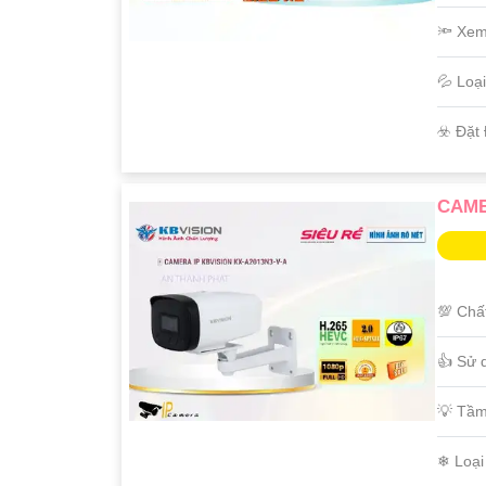
🔦 Xe
💦 Loạ
️☣️ Đặt
CAME
💯 Chấ
👍 Sử 
💡 Tầm
❄ Loạ