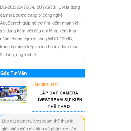
DS-2CD2047G3-LI2UY/SRBHUN là dòng
camera được trang bị công nghệ
AcuSearch giúp hỗ trợ tìm kiếm nhanh khi
sử dụng kèm với đầu ghi hình, kèm khả
năng chống ngược sáng WDR 130dB,
trang bị micro kép và loa hỗ trợ đàm thoại
2 chiều, ống kính 4
Góc Tư Vấn
LẦN XEM: 4644
LẮP ĐẶT CAMERA
LIVESTREAM SỰ KIỆN
THỂ THAO
Lắp đặt camera livestream thể thao là
giải pháp giúp ghi hình và phát trực tiếp