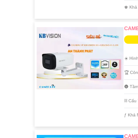
️♚ Khả
CAME
☀️ Hìn
🏆 Côn
🌚 Tầm
⛓ Cấu
️ƒ Khả
CAME