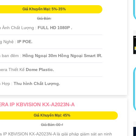
Giá Khuyến Mại: 5%-35%
Giá Bán:
h Ành Chất Lượng :
FULL HD 1080P .
g Nghệ :
IP POE.
 ban đêm :
Hồng Ngoại 30m Hồng Ngoại Smart IR.
era Thiết Kế
Dome Plastic.
h Hợp :
Thu hình Chất Lượng.
RA IP KBVISION KX-A2023N-A
Giá Khuyến Mại: 45%
Giá Bán: 00 ₫
 IP KBVISION KX-A2023N-A là giải pháp giám sát an ninh