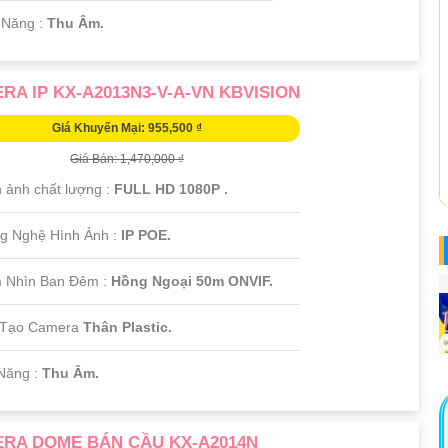
 Năng :
Thu Âm.
RA IP KX-A2013N3-V-A-VN KBVISION
Giá Khuyến Mại: 955,500 ₫
Giá Bán: 1,470,000 ₫
h ảnh chất lượng :
FULL HD 1080P .
g Nghệ Hình Ảnh :
IP POE.
 Nhìn Ban Đêm :
Hồng Ngoại 50m ONVIF.
 Tạo Camera
Thân Plastic.
 Năng :
Thu Âm.
RA DOME BÁN CẦU KX-A2014N