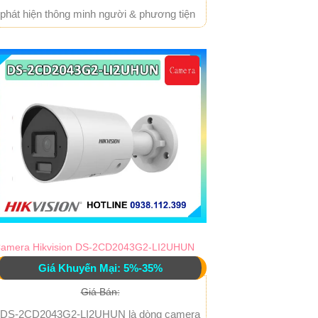
phát hiện thông minh người & phương tiện
amera Hikvision DS-2CD2043G2-LI2UHUN
Giá Khuyến Mại: 5%-35%
Giá Bán:
DS-2CD2043G2-LI2UHUN là dòng camera