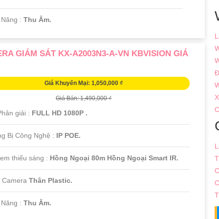
 Năng :
Thu Âm.
L
W
RA GIÁM SÁT KX-A2003N3-A-VN KBVISION GIÁ
W
Đ
Giá Khuyến Mại: 1,050,000 ₫
W
X
Giá Bán: 1,490,000 ₫
C
hân giải :
FULL HD 1080P .
ang Bị Công Nghệ :
IP POE.
L
xem thiếu sáng :
Hồng Ngoại 80m Hồng Ngoại Smart IR.
T
C
ại Camera
Thân Plastic.
C
T
ả Năng :
Thu Âm.