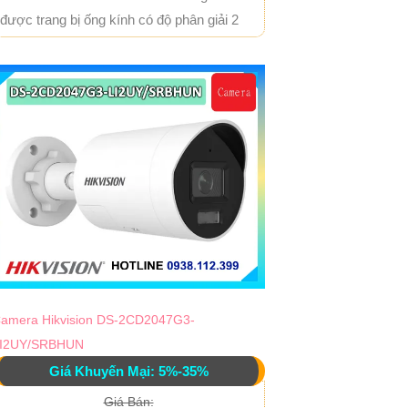
được trang bị ống kính có độ phân giải 2
amera Hikvision DS-2CD2047G3-
I2UY/SRBHUN
Giá Khuyến Mại: 5%-35%
Giá Bán: