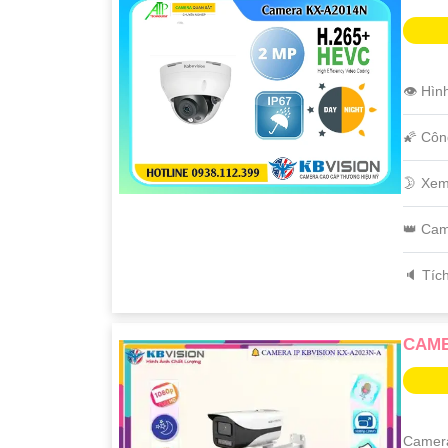
👁 Hìn
🌠 Côn
🌛 Xem
👑 Cam
️🔈 Tíc
CAME
Camera