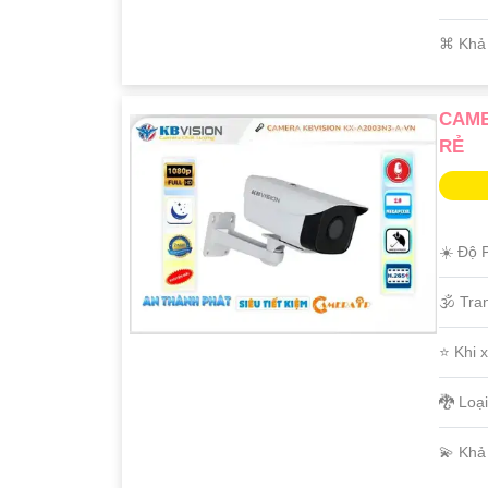
️⌘ Khả
CAME
RẺ
☀️ Độ P
'
🕉️ Tr
⭐ Khi 
🐉️ Lo
️💫 Kh