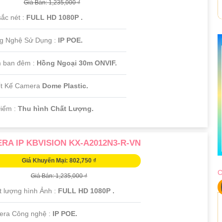
Giá Bán: 1,235,000 ₫
sắc nét :
FULL HD 1080P .
ng Nghệ Sử Dụng :
IP POE.
 ban đêm :
Hồng Ngoại 30m ONVIF.
ết Kế Camera
Dome Plastic.
Điểm :
Thu hình Chất Lượng.
RA IP KBVISION KX-A2012N3-R-VN
Giá Khuyến Mại: 802,750 ₫
C
Giá Bán: 1,235,000 ₫
t lượng hình Ảnh :
FULL HD 1080P .
era Công nghệ :
IP POE.