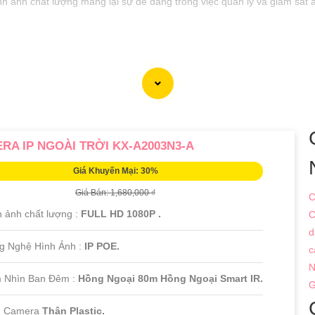
nh ảnh chất lượng mang lại sự dễ dàng trong việc quản lý và giám sát a
RA IP NGOÀI TRỜI KX-A2003N3-A
Giá Khuyến Mại: 30%
Giá Bán: 1,680,000 ₫
C
h ảnh chất lượng :
FULL HD 1080P .
C
d
ng Nghệ Hình Ảnh :
IP POE.
c
N
 Nhìn Ban Đêm :
Hồng Ngoại 80m Hồng Ngoại Smart IR.
G
u Camera
Thân Plastic.