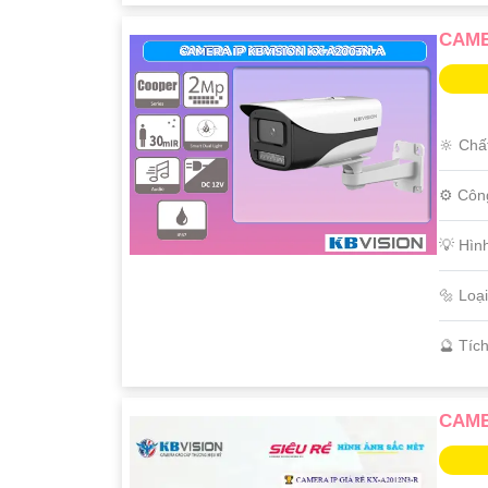
CAME
🔆 Chấ
⚙ Côn
💡 Hìn
🔩 Loạ
️🔮 Tíc
CAME