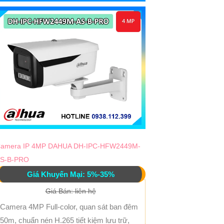
amera IP 4MP DAHUA DH-IPC-HFW2449M-
S-B-PRO
Giá Khuyến Mại: 5%-35%
Giá Bán: liên hệ
Camera 4MP Full-color, quan sát ban đêm
50m, chuẩn nén H.265 tiết kiệm lưu trữ,