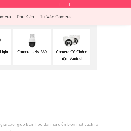
Facebook
Twitter
Instagram
Dribbble
amera
Phụ Kiện
Tư Vấn Camera
Camera UNV 360
Light
Camera Có Chống
Trộm Vantech
iải cao, giúp bạn theo dõi mọi diễn biến một cách rõ