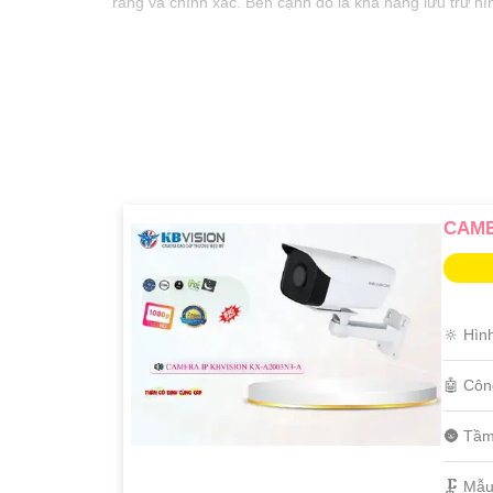
ràng và chính xác. Bên cạnh đó là khả năng lưu trữ hì
CAME
🔆 Hìn
🤖️ Cô
🌚 Tầm
🗜️ Mẫ