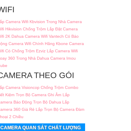
WIFI
ắp Camera Wifi Kbvision Trong Nhà
Camera
ifi Hikvision Chống Trộm
Lắp Đặt Camera
ifi 2K Dahua
Camera Wifi Vantech Có Báo
ộng
Camera Wifi Chính Hãng Kbone
Camera
ifi Có Chống Trộm Ezviz
Lắp Camera Wifi
oay 360 Trong Nhà Dahua
Camera Imou
ube
CAMERA THEO GÓI
ắp Camera Visioncop Chống Trộm Combo
iết Kiệm
Trọn Bộ Camera Ghi Âm
Lắp
amera Báo Động Trọn Bộ Dahua
Lắp
amera 360 Giá Rẻ
Lắp Trọn Bộ Camera Đàm
hoại 2 Chiều
CAMERA QUAN SÁT CHẤT LƯỢNG