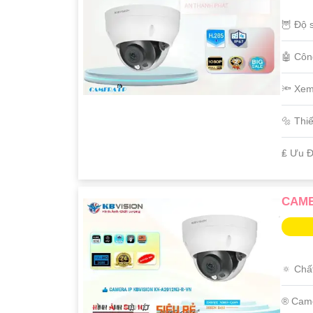
🦉 Độ 
🤖️ Cô
🔦 Xem
🔩 Thi
️₤ Ưu 
CAME
🔅 Chấ
®️ Cam