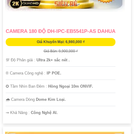
CAMERA 180 ĐỘ DH-IPC-EB5541P-AS DAHUA
Giá Khuyến Mại: 6,980,000 ₫
Giá Bán: 9,900,000 ₫
💯 Độ Phân giải :
Ultra 2k+ sắc nét .
®️ Camera Công nghệ :
IP POE.
✪ Tầm Nhìn Ban Đêm :
Hồng Ngoại 10m ONVIF.
🌧️ Camera Dòng
Dome Kim Loại.
️⇝ Khả Năng :
Công Nghệ AI.