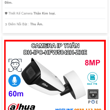
Ðêm.
🛡 Thiết Kế Camera
Thân Kim loại.
️➲ Điểm Nỗi Bật :
Thu Âm.