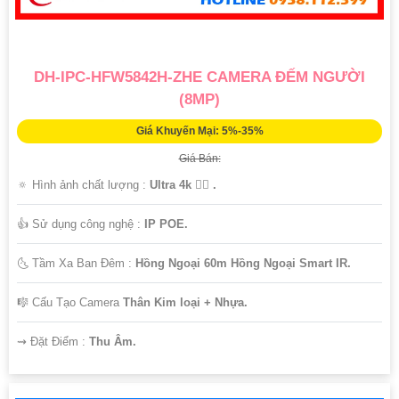
DH-IPC-HFW5842H-ZHE CAMERA ĐẾM NGƯỜI
(8MP)
Giá Khuyến Mại: 5%-35%
Giá Bán:
🔅 Hình ảnh chất lượng :
Ultra 4k 👍🏾 .
👍 Sử dụng công nghệ :
IP POE.
🌜 Tầm Xa Ban Đêm :
Hồng Ngoại 60m Hồng Ngoại Smart IR.
🎼️ Cấu Tạo Camera
Thân Kim loại + Nhựa.
️⇝ Đặt Điểm :
Thu Âm.