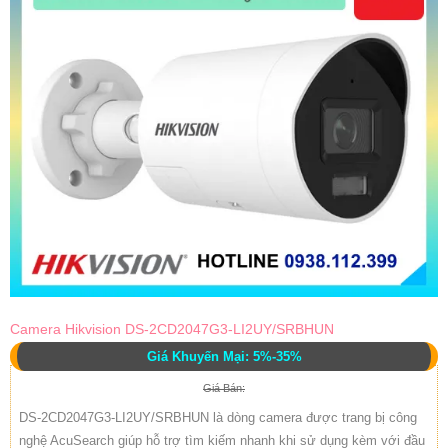
Camera Hikvision DS-2CD2047G3-LI2UY/SRBHUN
Giá Khuyến Mại: 5%-35%
Giá Bán:
DS-2CD2047G3-LI2UY/SRBHUN là dòng camera được trang bị công
nghệ AcuSearch giúp hỗ trợ tìm kiếm nhanh khi sử dụng kèm với đầu