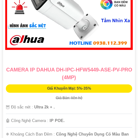
CAMERA IP DAHUA DH-IPC-HFW5449-ASE-PV-PRO
(4MP)
Giá Khuyến Mại: 5%-35%
Giá Bán: liên hệ
🦉 Độ sắc nét :
Ultra 2k + .
🤖️ Công Nghệ Camera :
IP POE.
❈ Khoảng Cách Ban Đêm :
Công Nghệ Chuyên Dụng Có Màu Ban