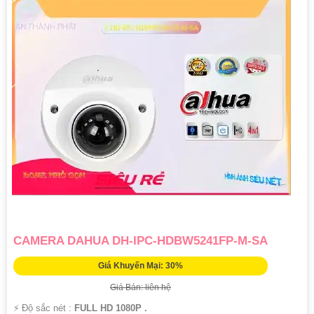
CAMERA DAHUA DH-IPC-HDBW5241FP-M-SA
Giá Khuyến Mại: 30%
Giá Bán: liên hệ
️⚡ Độ sắc nét :
FULL HD 1080P .