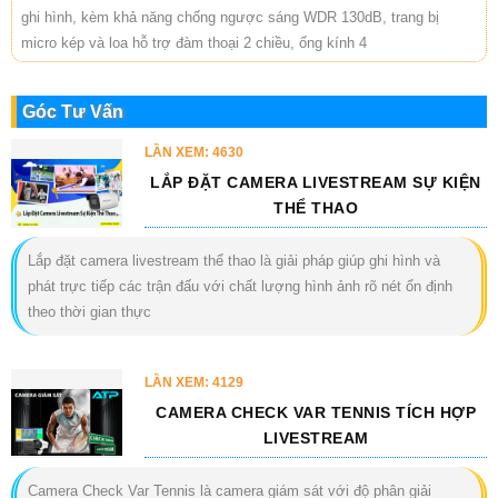
ghi hình, kèm khả năng chống ngược sáng WDR 130dB, trang bị
micro kép và loa hỗ trợ đàm thoại 2 chiều, ống kính 4
Góc Tư Vấn
LẦN XEM: 4630
LẮP ĐẶT CAMERA LIVESTREAM SỰ KIỆN
THỂ THAO
Lắp đặt camera livestream thể thao là giải pháp giúp ghi hình và
phát trực tiếp các trận đấu với chất lượng hình ảnh rõ nét ổn định
theo thời gian thực
LẦN XEM: 4129
CAMERA CHECK VAR TENNIS TÍCH HỢP
LIVESTREAM
Camera Check Var Tennis là camera giám sát với độ phân giải