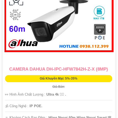
CAMERA DAHUA DH-IPC-HFW7842H-Z-X (8MP)
Giá Khuyến Mại: 5%-35%
Giá Bán:
👀 Hình Ành Chất Lượng :
Ultra 4k 👍🏾 .
🕉️ Công Nghệ :
IP POE.
🔅 Khoảng Cách Ban Đêm :
Hồng Ngoại 60m Hồng Ngoại Smart IR.