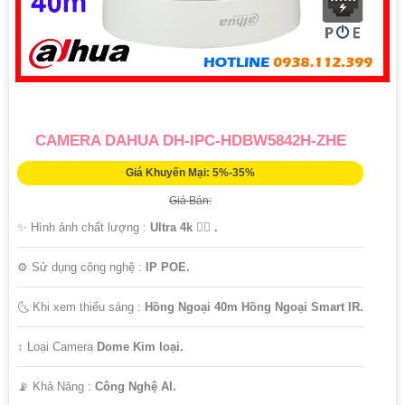
CAMERA DAHUA DH-IPC-HDBW5842H-ZHE
Giá Khuyến Mại: 5%-35%
Giá Bán:
✨ Hình ảnh chất lượng :
Ultra 4k 👍🏾 .
⚙ Sử dụng công nghệ :
IP POE.
🌜 Khi xem thiếu sáng :
Hồng Ngoại 40m Hồng Ngoại Smart IR.
↕️ Loại Camera
Dome Kim loại.
️📡 Khả Năng :
Công Nghệ AI.