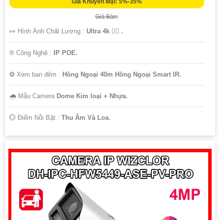
Giá Khuyến Mại: 5%-35%
Giá Bán:
👀 Hình Ành Chất Lượng :
Ultra 4k 👍🏾 .
®️ Công Nghệ :
IP POE.
❂ Xem ban đêm :
Hồng Ngoại 40m Hồng Ngoại Smart IR.
🌧️ Mẫu Camera
Dome Kim loại + Nhựa.
️💮 Điểm Nỗi Bật :
Thu Âm Và Loa.