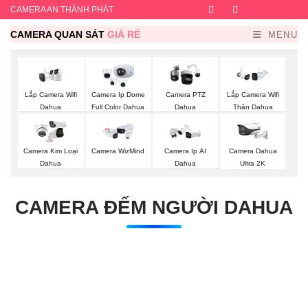
CAMERA AN THÀNH PHÁT
Facebook
Twitter
Instagram
Dribb
CAMERA QUAN SÁT
GIÁ RẺ
MENU
Lắp Camera Wifi
Camera Ip Dome
Camera PTZ
Lắp Camera Wifi
Dahua
Full Color Dahua
Dahua
Thân Dahua
Camera Kim Loại
Camera WizMind
Camera Ip AI
Camera Dahua
Dahua
Dahua
Ultra 2K
CAMERA ĐẾM NGƯỜI DAHUA