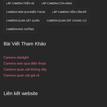
LẮP CAMERA TRÊN XE
LẮP CAMERA CỬA HÀNG
CAMERA XEM QUA ĐIỆN THOẠI
LẮP CAMERA TIÊM CẦM ĐỒ
CAMERA QUAN SÁT QUÁN
CAMERA QUAN SÁT CHUNG CƯ
CAMERA KHO XƯỞNG
Bài Viết Tham Khảo
Camera starlight
Camera xem qua điện thoại
Camera quan sát không dây
Camera quan sát giá rẻ
Liên kết website