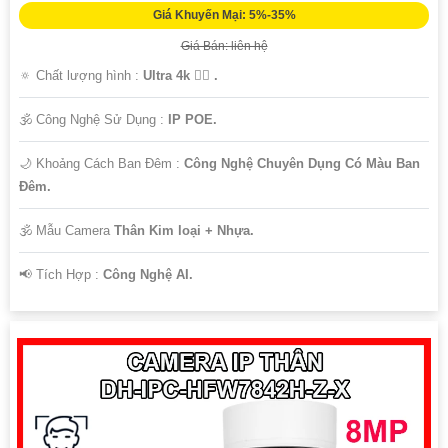
Giá Khuyến Mại: 5%-35%
Giá Bán: liên hệ
🔅 Chất lượng hình :
Ultra 4k 👍🏾 .
🕉️ Công Nghệ Sử Dụng :
IP POE.
🌙 Khoảng Cách Ban Đêm :
Công Nghệ Chuyên Dụng Có Màu Ban
Ðêm.
🕉️ Mẫu Camera
Thân Kim loại + Nhựa.
️📢 Tích Hợp :
Công Nghệ AI.