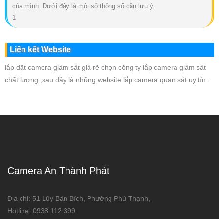
của mình. Dưới đây là một số thông số cần lưu ý:
1
Liên kết Website
lắp đặt camera giám sát giá rẻ chọn công ty lắp camera giám sát
chất lượng ,sau đây là những website lắp camera quan sát uy tín .
Camera An Thành Phát
Địa chỉ: 51 Lũy Bán Bích, Phường Phú Thạnh,
Hotline: 0938.112.399