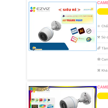
CAME
🔆 Chấ
⚒ Sử d
🌈 Tầm
🕸️ Ca
️⌘ Khả
CAME