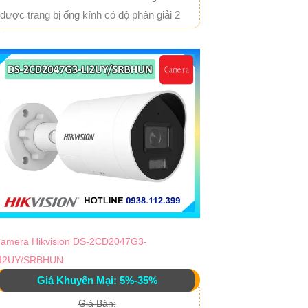
được trang bị ống kính có độ phân giải 2
amera Hikvision DS-2CD2047G3-
I2UY/SRBHUN
Giá Khuyến Mại: 5%-35%
Giá Bán: