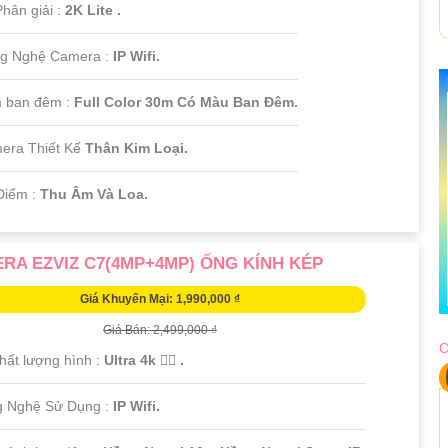
hân giải :
2K Lite .
ng Nghệ Camera :
IP Wifi.
 ban đêm :
Full Color 30m Có Màu Ban Đêm.
era Thiết Kế
Thân Kim Loại.
Điểm :
Thu Âm Và Loa.
RA EZVIZ C7(4MP+4MP) ỐNG KÍNH KÉP
Giá Khuyến Mại: 1,990,000 ₫
Giá Bán: 2,499,000 ₫
C
Chất lượng hình :
Ultra 4k 👍🏾 .
g Nghệ Sử Dụng :
IP Wifi.