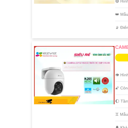
🔴 Hìn
👑 Mẫ
️📡 Điể
CAME
👁 Hìn
🌠 Côn
🌔 Tầm
♊ Mẫu
️🔔 Kh