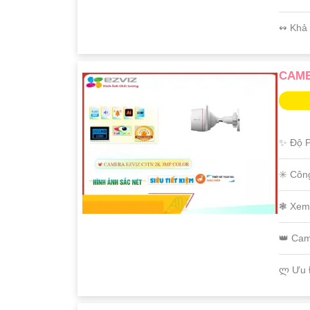
️↭ Khả
CAME
✨ Độ P
✳️ Côn
'
❃ Xem
👑 Ca
️ლ Ưu 