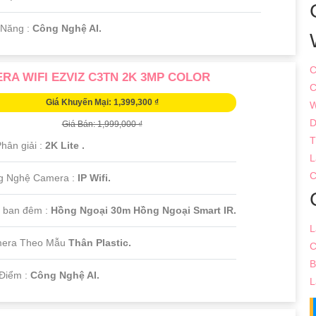
 Năng :
Công Nghệ AI.
C
RA WIFI EZVIZ C3TN 2K 3MP COLOR
C
Giá Khuyến Mại: 1,399,300 ₫
W
D
Giá Bán: 1,999,000 ₫
T
hân giải :
2K Lite .
L
C
g Nghệ Camera :
IP Wifi.
 ban đêm :
Hồng Ngoại 30m Hồng Ngoại Smart IR.
L
mera Theo Mẫu
Thân Plastic.
C
B
Điểm :
Công Nghệ AI.
L