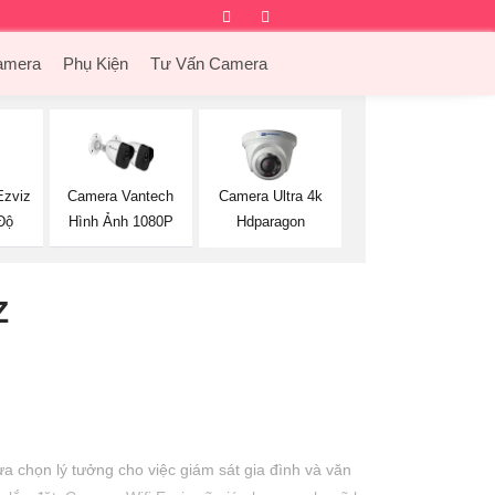
Facebook
Twitter
Instagram
Dribbble
amera
Phụ Kiện
Tư Vấn Camera
Ezviz
Camera Vantech
Camera Ultra 4k
Độ
Hình Ảnh 1080P
Hdparagon
Z
ựa chọn lý tưởng cho việc giám sát gia đình và văn