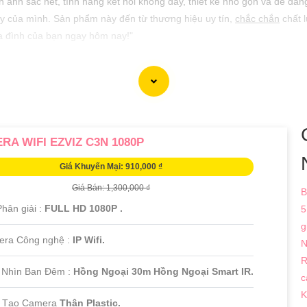
nh ảnh sắc nét, tính năng kết nối không dây, thiết kế nhỏ gọn và dễ d
ty của mình. Sản phẩm này đến từ thương hiệu uy tín,
chắc chắn
chất 
ia đình của bạn ngay hôm nay!"
RA WIFI EZVIZ C3N 1080P
Giá Khuyến Mại: 910,000 ₫
Giá Bán: 1,300,000 ₫
B
hân giải :
FULL HD 1080P .
5
g
era Công nghệ :
IP Wifi.
N
R
 Nhìn Ban Đêm :
Hồng Ngoại 30m Hồng Ngoại Smart IR.
c
K
u Tạo Camera
Thân Plastic.