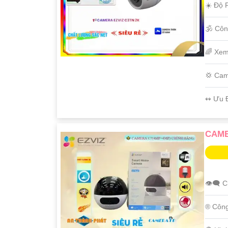
☀️ Độ P
🕉️ Cô
🌈 Xem
💢 Cam
️↭ Ưu 
CAME
👁️‍🗨 
®️ Côn