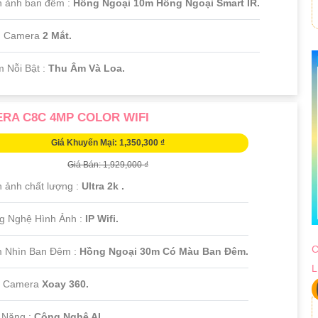
h ảnh ban đêm :
Hồng Ngoại 10m Hồng Ngoại Smart IR.
u Camera
2 Mắt.
m Nỗi Bật :
Thu Âm Và Loa.
RA C8C 4MP COLOR WIFI
Giá Khuyến Mại: 1,350,300 ₫
Giá Bán: 1,929,000 ₫
h ảnh chất lượng :
Ultra 2k .
g Nghệ Hình Ảnh :
IP Wifi.
C
 Nhìn Ban Đêm :
Hồng Ngoại 30m Có Màu Ban Ðêm.
L
 Camera
Xoay 360.
ả Năng :
Công Nghệ AI.