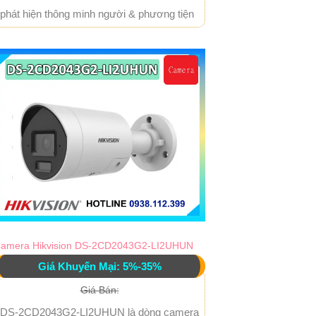
phát hiện thông minh người & phương tiện
amera Hikvision DS-2CD2043G2-LI2UHUN
Giá Khuyến Mại: 5%-35%
Giá Bán:
DS-2CD2043G2-LI2UHUN là dòng camera