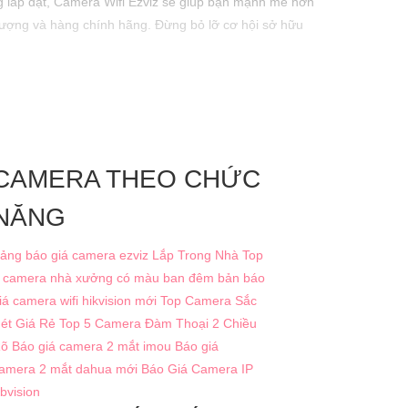
àng lắp đặt, Camera Wifi Ezviz sẽ giúp bạn mạnh mẽ hơn
lượng và hàng chính hãng. Đừng bỏ lỡ cơ hội sở hữu
CAMERA THEO CHỨC
NĂNG
ảng báo giá camera ezviz Lắp Trong Nhà
Top
 camera nhà xưởng có màu ban đêm
bản báo
iá camera wifi hikvision mới
Top Camera Sắc
ét Giá Rẻ
Top 5 Camera Đàm Thoại 2 Chiều
õ
Báo giá camera 2 mắt imou
Báo giá
amera 2 mắt dahua mới
Báo Giá Camera IP
bvision