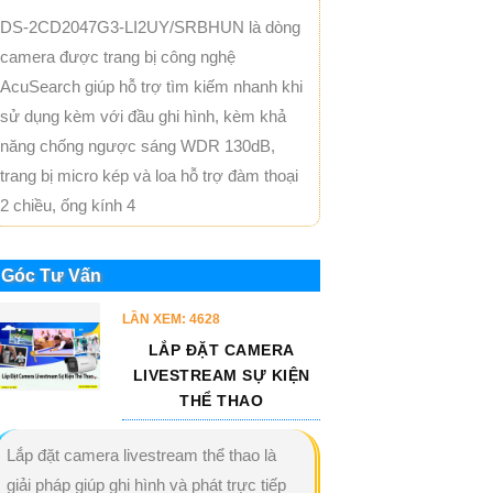
DS-2CD2047G3-LI2UY/SRBHUN là dòng
camera được trang bị công nghệ
AcuSearch giúp hỗ trợ tìm kiếm nhanh khi
sử dụng kèm với đầu ghi hình, kèm khả
năng chống ngược sáng WDR 130dB,
trang bị micro kép và loa hỗ trợ đàm thoại
2 chiều, ống kính 4
Góc Tư Vấn
LẦN XEM: 4628
LẮP ĐẶT CAMERA
LIVESTREAM SỰ KIỆN
THỂ THAO
Lắp đặt camera livestream thể thao là
giải pháp giúp ghi hình và phát trực tiếp