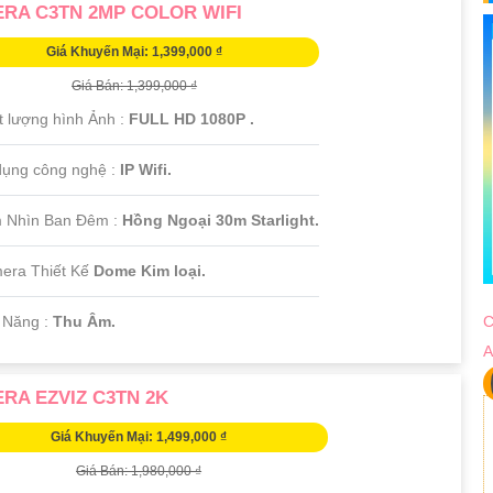
RA C3TN 2MP COLOR WIFI
Giá Khuyến Mại: 1,399,000 ₫
Giá Bán: 1,399,000 ₫
t lượng hình Ảnh :
FULL HD 1080P .
ụng công nghệ :
IP Wifi.
 Nhìn Ban Đêm :
Hồng Ngoại 30m Starlight.
mera Thiết Kế
Dome Kim loại.
 Năng :
Thu Âm.
C
A
RA EZVIZ C3TN 2K
Giá Khuyến Mại: 1,499,000 ₫
Giá Bán: 1,980,000 ₫