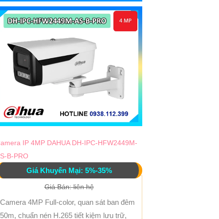
amera IP 4MP DAHUA DH-IPC-HFW2449M-
S-B-PRO
Giá Khuyến Mại: 5%-35%
Giá Bán: liên hệ
Camera 4MP Full-color, quan sát ban đêm
50m, chuẩn nén H.265 tiết kiệm lưu trữ,