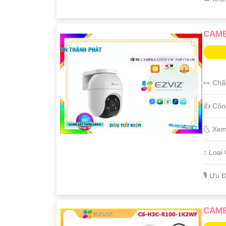
CAME
👀 Chấ
👍 Côn
🌜 Xem
↕️ Loạ
️🎙 Ưu 
CAME