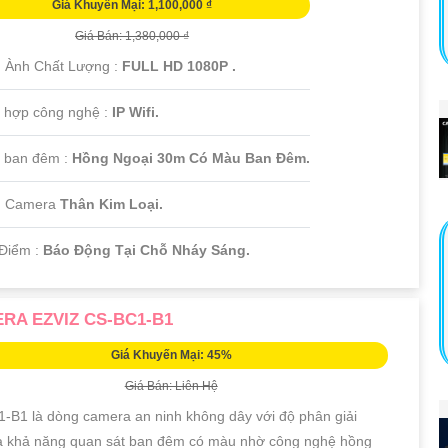
Giá Khuyến Mại: 1,100,000 ₫
Giá Bán: 1,380,000 ₫
 Ành Chất Lượng :
FULL HD 1080P .
 hợp công nghệ :
IP Wifi.
 ban đêm :
Hồng Ngoại 30m Có Màu Ban Đêm.
u Camera
Thân Kim Loại.
Điểm :
Báo Động Tại Chỗ Nháy Sáng.
RA EZVIZ CS-BC1-B1
Giá Khuyến Mại: 45%
Giá Bán: Liên Hệ
-B1 là dòng camera an ninh không dây với độ phân giải
 khả năng quan sát ban đêm có màu nhờ công nghệ hồng