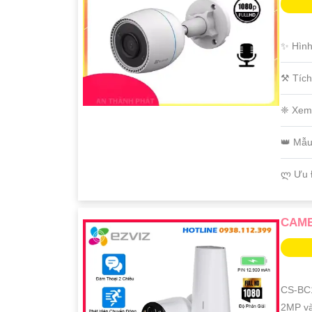
✨ Hình
⚒ Tích
❈ Xem
👑 Mẫ
️ლ Ưu 
CAME
CS-BC1
2MP và