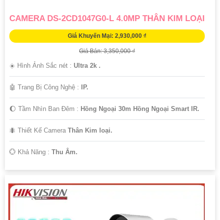
CAMERA DS-2CD1047G0-L 4.0MP THÂN KIM LOẠI
Giá Khuyến Mại: 2,930,000 ₫
Giá Bán: 3,350,000 ₫
☀️ Hình Ảnh Sắc nét :
Ultra 2k .
🤖️ Trang Bị Công Nghệ :
IP.
🌔 Tầm Nhìn Ban Đêm :
Hồng Ngoại 30m Hồng Ngoại Smart IR.
🐜 Thiết Kế Camera
Thân Kim loại.
️💮 Khả Năng :
Thu Âm.