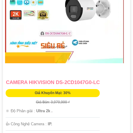
CAMERA HIKVISION DS-2CD1047G0-LC
Giá Khuyến Mại: 30%
Giá Bán: 3,070,000 ₫
🔆 Độ Phân giải :
Ultra 2k .
👍 Công Nghệ Camera :
IP.