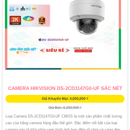
CAMERA HIKVISION DS-2CD1147G0-UF SẮC NÉT
Giá Khuyến Mại: 4,000,000 ₫
Giá Bán: 4,200,000 ₫
Loại Camera DS-2CD1147G0-UF CMOS là một sản phẩm chất lượng
cao của hãng camera hàng đầu thế giới. Đặc điểm nổi bật của loại
camera này là khả năng xem hình ảnh ban đêm rõ ràng và sáng đẹp