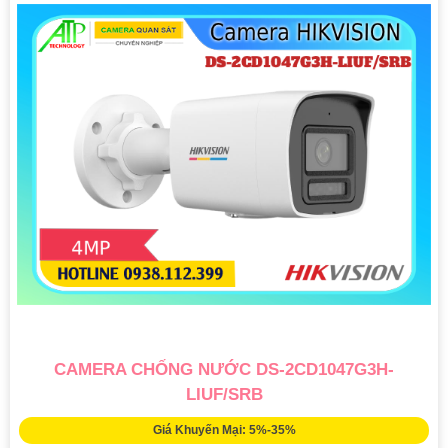
CAMERA CHỐNG NƯỚC DS-2CD1047G3H-
LIUF/SRB
Giá Khuyến Mại: 5%-35%