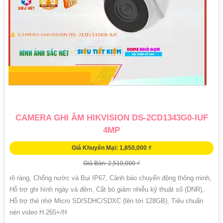
CAMERA GHI ÂM HIKVISION DS-2CD1343G0-IUF
4MP
Giá Khuyến Mại: 1,850,000 ₫
Giá Bán: 2,510,000 ₫
rõ ràng, Chống nước và Bụi IP67, Cảnh báo chuyển động thông minh,
Hỗ trợ ghi hình ngày và đêm, Cắt bỏ giảm nhiễu kỹ thuật số (DNR),
Hỗ trợ thẻ nhớ Micro SD/SDHC/SDXC (lên tới 128GB), Tiêu chuẩn
nén video H.265+/H