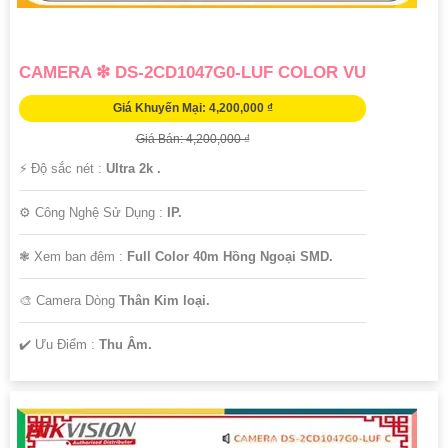
CAMERA ❇ DS-2CD1047G0-LUF COLOR VU
Giá Khuyến Mại: 4,200,000 ₫
Giá Bán: 4,200,000 ₫
️⚡ Độ sắc nét :
Ultra 2k .
⚙ Công Nghệ Sử Dụng :
IP.
❃ Xem ban đêm :
Full Color 40m Hồng Ngoại SMD.
🎨 Camera Dòng
Thân Kim loại.
️✔️ Ưu Điểm :
Thu Âm.