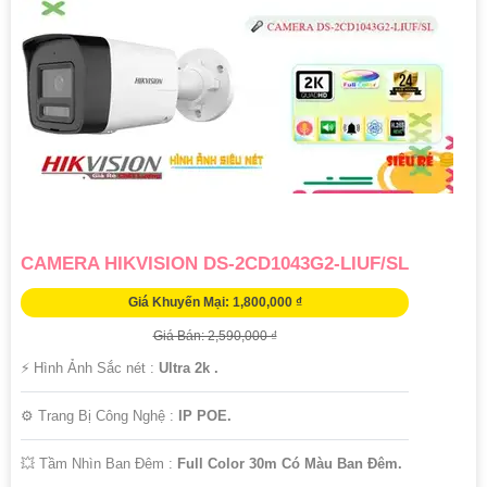
CAMERA HIKVISION DS-2CD1043G2-LIUF/SL
Giá Khuyến Mại: 1,800,000 ₫
Giá Bán: 2,590,000 ₫
️⚡ Hình Ảnh Sắc nét :
Ultra 2k .
⚙ Trang Bị Công Nghệ :
IP POE.
💥 Tầm Nhìn Ban Đêm :
Full Color 30m Có Màu Ban Ðêm.