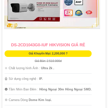
'
DS-2CD1043G0-IUF HIKVISION GIÁ RẺ
Giá Khuyến Mại: 2,200,000 ?
Giá Bán: 2.510.000d
🔆 Chất lượng hình Ảnh :
Ultra 2k .
🤖️ Sử dụng công nghệ :
IP.
🌚 Tầm Nhìn Ban Đêm :
Hồng Ngoại 30m Hồng Ngoại SMD.
💢 Camera Dòng
Dome Kim loại.