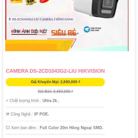
CAMERA DS-2CD1043G2-LIU HIKVISION
Giá Khuyến Mại: 2,690,000 ₫
Giá Bán: 3,450,000 ₫
️⚡ Chất lượng hình :
Ultra 2k .
⚒ Công Nghệ :
IP POE.
💥 Xem ban đêm :
Full Color 20m Hồng Ngoại SMD.