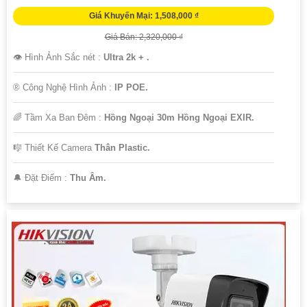
Giá Khuyến Mại: 1,508,000 ₫
Giá Bán: 2,320,000 ₫
👁 Hình Ảnh Sắc nét :
Ultra 2k + .
®️ Công Nghệ Hình Ảnh :
IP POE.
🌈 Tầm Xa Ban Đêm :
Hồng Ngoại 30m Hồng Ngoại EXIR.
🎼️ Thiết Kế Camera
Thân Plastic.
️🔔 Đặt Điểm :
Thu Âm.