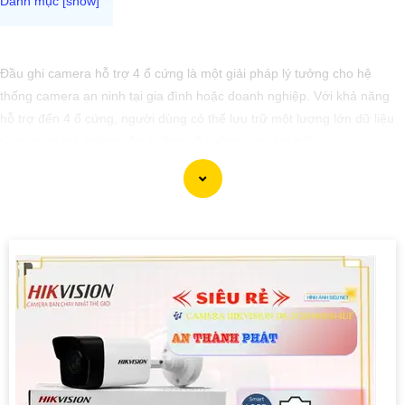
Đầu ghi camera hỗ trợ 4 ổ cứng là một giải pháp lý tưởng cho hệ
thống camera an ninh tại gia đình hoặc doanh nghiệp. Với khả năng
hỗ trợ đến 4 ổ cứng, người dùng có thể lưu trữ một lượng lớn dữ liệu
từ camera mà không cần lo lắng về không gian lưu trữ.
Đầu ghi này cung cấp các tính năng hiệu quả như ghi hình độ nét cao,
chức năng xem lại dễ dàng, và khả năng truy cập từ xa qua điện thoại
di động. nó còn có khả năng ghi hình liên tục hoặc theo lịch trình, giúp
người dùng dễ dàng theo dõi và quản lý dữ liệu camera.
Với đầu ghi camera hỗ trợ 4 ổ cứng, bạn có thể yên tâm về việc bảo
vệ tài sản và an ninh trong mọi tình huống, đồng thời tiết kiệm thời
gian và công sức trong việc quản lý hệ thống camera.