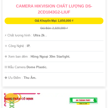
CAMERA HIKVISION CHẤT LƯỢNG DS-
2CD1043G2-LIUF
Giá Khuyến Mại: 1,650,000 ₫
Giá Bán: 2,320,000 ₫
️⚡ Chất lượng hình :
Ultra 2k .
⚛️ Công Nghệ :
IP.
❈ Xem ban đêm :
Hồng Ngoại 30m Starlight.
⛓ Mẫu Camera
Dome Plastic.
️✤ Ưu Điểm :
Thu Âm.