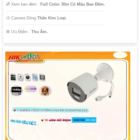
🌈 Xem ban đêm :
Full Color 30m Có Màu Ban Đêm.
🎨 Camera Dòng
Thân Kim Loại.
️⌘ Ưu Điểm :
Thu Âm.