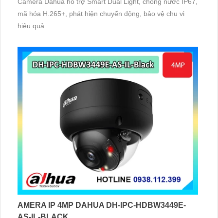
Camera Dahua hỗ trợ Smart Dual Light, chống nước IP67,
mã hóa H.265+, phát hiện chuyển động, bảo vệ chu vi
hiệu quả
AMERA IP 4MP DAHUA DH-IPC-HDBW3449E-
AS-IL-BLACK