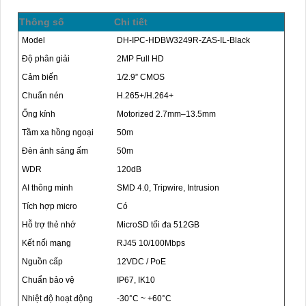
Thông số
Chi tiết
Model
DH-IPC-HDBW3249R-ZAS-IL-Black
Độ phân giải
2MP Full HD
Cảm biến
1/2.9” CMOS
Chuẩn nén
H.265+/H.264+
Ống kính
Motorized 2.7mm–13.5mm
Tầm xa hồng ngoại
50m
Đèn ánh sáng ấm
50m
WDR
120dB
AI thông minh
SMD 4.0, Tripwire, Intrusion
Tích hợp micro
Có
Hỗ trợ thẻ nhớ
MicroSD tối đa 512GB
Kết nối mạng
RJ45 10/100Mbps
Nguồn cấp
12VDC / PoE
Chuẩn bảo vệ
IP67, IK10
Nhiệt độ hoạt động
-30°C ~ +60°C