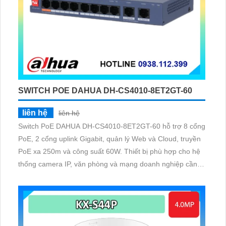
SWITCH POE DAHUA DH-CS4010-8ET2GT-60
liên hệ
liên hệ
Switch PoE DAHUA DH-CS4010-8ET2GT-60 hỗ trợ 8 cổng
PoE, 2 cổng uplink Gigabit, quản lý Web và Cloud, truyền
PoE xa 250m và công suất 60W. Thiết bị phù hợp cho hệ
thống camera IP, văn phòng và mạng doanh nghiệp cần
kết nối ổn định, bảo mật và dễ quản lý