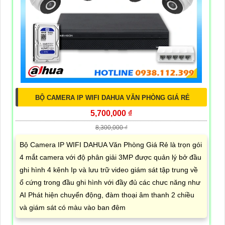
BỘ CAMERA IP WIFI DAHUA VĂN PHÒNG GIÁ RẺ
5,700,000 ₫
8,300,000 ₫
Bộ Camera IP WIFI DAHUA Văn Phòng Giá Rẻ là trọn gói
4 mắt camera với độ phân giải 3MP được quản lý bở đầu
ghi hình 4 kênh Ip và lưu trữ video giám sát tập trung về
ổ cứng trong đầu ghi hình với đầy đủ các chưc năng như
AI Phát hiện chuyển động, đàm thoại âm thanh 2 chiều
và giám sát có màu vào ban đêm