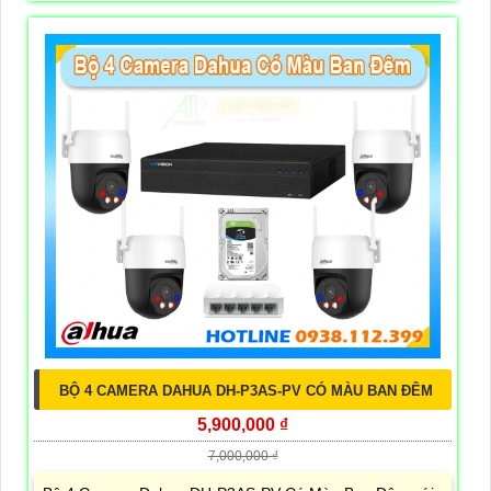
BỘ 4 CAMERA DAHUA DH-P3AS-PV CÓ MÀU BAN ĐÊM
5,900,000 ₫
7,000,000 ₫