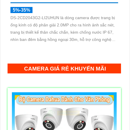
5%-35%
DS-2CD2043G2-LI2UHUN là dòng camera được trang bị
ống kính có độ phân giải 2.0MP cho ra hình ảnh sắc nét,
trang bị thiết kế thân chắc chắn, kèm chống nước IP 67,
nhìn ban đêm bằng hồng ngoại 30m, hỗ trợ công nghệ
Poe, chuẩn nén H.265+ giúp tiết kiệm lưu trữ
CAMERA GIÁ RẺ KHUYẾN MÃI