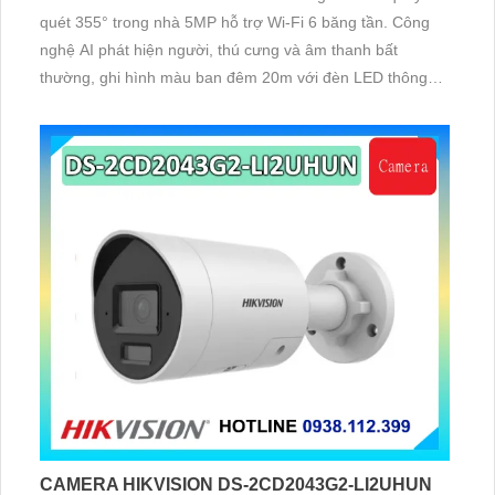
quét 355° trong nhà 5MP hỗ trợ Wi-Fi 6 băng tần. Công
nghệ AI phát hiện người, thú cưng và âm thanh bất
thường, ghi hình màu ban đêm 20m với đèn LED thông
minh 10m, hỗ trợ thẻ nhớ 256GB và quản lý từ xa qua
ứng dụng DMSS,
CAMERA HIKVISION DS-2CD2043G2-LI2UHUN