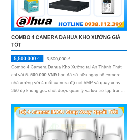
COMBO 4 CAMERA DAHUA KHO XƯỞNG GIÁ
TỐT
5,500,000 ₫
6,500,000 ₫
Combo 4 Camera Dahua Kho Xưởng tại An Thành Phát
chỉ với
5. 500.000 VNĐ
bạn đã sỡ hữu ngay bộ camera
nhà xưởng với 4 mắt camera độ nét 5MP và quay xoay
360 độ không góc chết được quản lý và lưu trữ tập trung
về đầu ghi hình ổ cứng hỗ trợ xem qua tivi