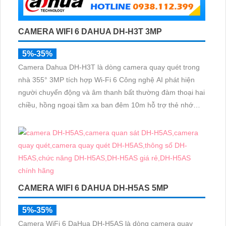
CAMERA WIFI 6 DAHUA DH-H3T 3MP
5%-35%
Camera Dahua DH-H3T là dòng camera quay quét trong
nhà 355° 3MP tích hợp Wi-Fi 6 Công nghệ AI phát hiện
người chuyển động và âm thanh bất thường đàm thoại hai
chiều, hồng ngoại tầm xa ban đêm 10m hỗ trợ thẻ nhớ
MicroSD 256GB ONVIF và điều khiển từ xa qua ứng dụng
DMSS
CAMERA WIFI 6 DAHUA DH-H5AS 5MP
5%-35%
Camera WiFi 6 DaHua DH-H5AS là dòng camera quay