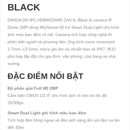
BLACK
DAHUA DH-IPC-HDBW3249R-ZAS-IL-Black là camera IP
Dome 2MP dòng WizSense hỗ trợ Smart Dual Light cho hình
ảnh màu ban đêm rõ nét. Camera tích hợp công nghệ AI
phân biệt người và phương tiện, ống kính zoom motorized
2.7mm–13.5mm, micro ghi âm và chuẩn bảo vệ IP67, IK10
phù hợp lắp đặt cho gia đình, văn phòng, cửa hàng và nhà
xưởng.
ĐẶC ĐIỂM NỔI BẬT
Độ phân giải Full HD 2MP
Cảm biến CMOS 1/2.9” cho hình ảnh rõ nét với tốc độ
25/30fps.
Smart Dual Light ghi hình màu ban đêm
Tích hợp đèn hồng ngoại và đèn ánh sáng ấm với tầm xa lên
đến 50m.