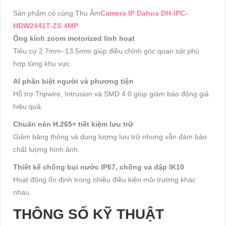
Sản phẩm có cùng Thu Âm
Camera IP Dahua DH-IPC-
HDW2441T-ZS 4MP
Ống kính zoom motorized linh hoạt
Tiêu cự 2.7mm–13.5mm giúp điều chỉnh góc quan sát phù
hợp từng khu vực.
AI phân biệt người và phương tiện
Hỗ trợ Tripwire, Intrusion và SMD 4.0 giúp giảm báo động giả
hiệu quả.
Chuẩn nén H.265+ tiết kiệm lưu trữ
Giảm băng thông và dung lượng lưu trữ nhưng vẫn đảm bảo
chất lượng hình ảnh.
Thiết kế chống bụi nước IP67, chống va đập IK10
Hoạt động ổn định trong nhiều điều kiện môi trường khác
nhau.
THÔNG SỐ KỸ THUẬT