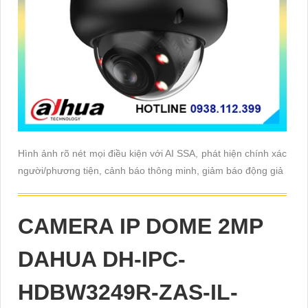
Hình ảnh rõ nét mọi điều kiện với AI SSA, phát hiện chính xác
người/phương tiện, cảnh báo thông minh, giảm báo động giả
CAMERA IP DOME 2MP
DAHUA DH-IPC-
HDBW3249R-ZAS-IL-