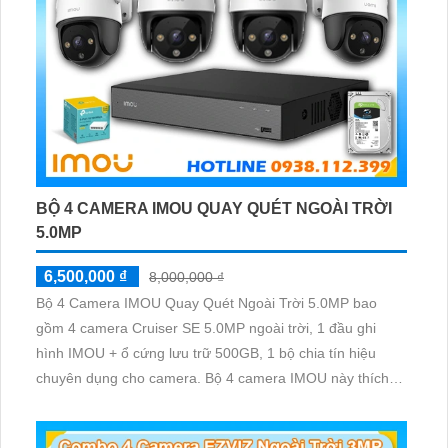
BỘ 4 CAMERA IMOU QUAY QUÉT NGOÀI TRỜI
5.0MP
6,500,000 ₫
8,000,000 ₫
Bộ 4 Camera IMOU Quay Quét Ngoài Trời 5.0MP bao
gồm 4 camera Cruiser SE 5.0MP ngoài trời, 1 đầu ghi
hình IMOU + ổ cứng lưu trữ 500GB, 1 bộ chia tín hiệu
chuyên dụng cho camera. Bộ 4 camera IMOU này thích
hợp lắp đặt cho kho hàng, nhà xưởng, khu phố và khu vực
cần giám sát ngoài trời