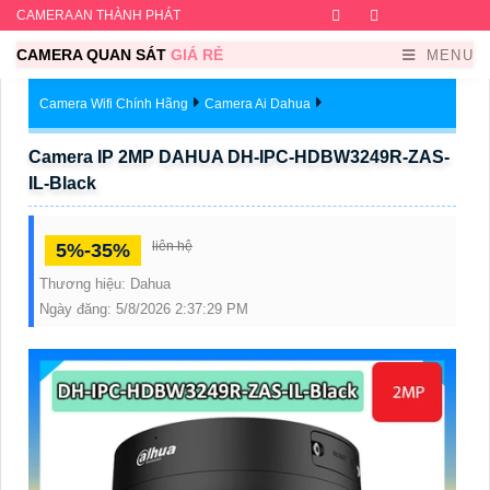
CAMERA AN THÀNH PHÁT
Facebook
Twitter
Instagram
Dribb
CAMERA QUAN SÁT
GIÁ RẺ
MENU
Camera Wifi Chính Hãng
Camera Ai Dahua
Camera IP 2MP DAHUA DH-IPC-HDBW3249R-ZAS-
IL-Black
liên hệ
5%-35%
Thương hiệu:
Dahua
Ngày đăng:
5/8/2026 2:37:29 PM