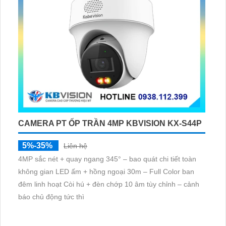
CAMERA PT ỐP TRẦN 4MP KBVISION KX-S44P
5%-35%
Liên hệ
4MP sắc nét + quay ngang 345° – bao quát chi tiết toàn
không gian LED ấm + hồng ngoại 30m – Full Color ban
đêm linh hoạt Còi hú + đèn chớp 10 âm tùy chỉnh – cảnh
báo chủ động tức thì