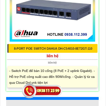
8-PORT POE SWITCH DAHUA DH-CS4010-8ET2GT-110
liên hệ
liên hệ
- Switch PoE để bàn 10 cổng (8 PoE + 2 uplink Gigabit). -
Hỗ trợ PoE công suất cao đến 90W/cổng. - Quản lý từ xa
qua Cloud DoLynk tiện lợi