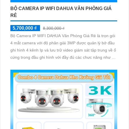
BỘ CAMERA IP WIFI DAHUA VĂN PHÒNG GIÁ
RẺ
5,700,000 ₫
8,300,000 ₫
Bộ Camera IP WIFI DAHUA Văn Phòng Giá Rẻ là trọn gói
4 mắt camera với độ phân giải 3MP được quản lý bở đầu
ghi hình 4 kênh Ip và lưu trữ video giám sát tập trung về ổ
cứng trong đầu ghi hình với đầy đủ các chưc năng như AI
Phát hiện chuyển động, đàm thoại âm thanh 2 chiều và
giám sát có màu vào ban đêm