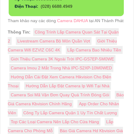
Điện Thoại:
(028) 6688.4949
Tham khảo nay các dòng
Camera DAHUA
tại AN Thành Phát
Thông Tin:
Công Trình Lắp Camera Quan Sát Tại Quận
2
Livestream Camera Bộ Môn Quần Vợt
Giới Thiệu
Camera Wifi EZVIZ C6C 4K
Lắp Camera Bao Nhiêu Tiền
Giới Thiệu Camera 3K Ngoài Trời IPC-GS7EP-5M0WE
Camera Imou 2 Mắt Trong Nhà IPC-S2XP-10M0WED
Hướng Dẫn Cài Đặt Xem Camera Hikvision Cho Điện
Thoại
Hướng Dẫn Lắp Đặt Camera Ip Wifi Tại Nhà
Camera Soi Mã Vận Đơn Quay Quá Trình Đóng Gói
Báo
Giá Camera Kbvision Chính Hãng
App Order Cho Nhân
Viên
Công Ty Lắp Camera Quận 1 Uy Tín Chất Lượng
Top Các Loại Camera Nên Lắp Cho Cửa Hàng
Lắp
Camera Cho Phòng Mỗ
Báo Giá Camera Hd Kbvision Giá