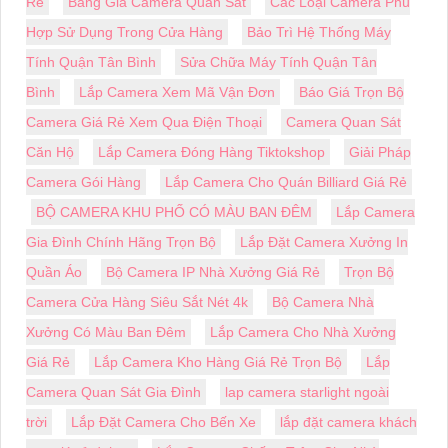
Rè
Bảng Giá Camera Quan Sát
Các Loại Camera Phù
Hợp Sử Dụng Trong Cửa Hàng
Bảo Trì Hệ Thống Máy
Tính Quận Tân Bình
Sửa Chữa Máy Tính Quận Tân
Bình
Lắp Camera Xem Mã Vận Đơn
Báo Giá Trọn Bộ
Camera Giá Rẻ Xem Qua Điện Thoại
Camera Quan Sát
Căn Hộ
Lắp Camera Đóng Hàng Tiktokshop
Giải Pháp
Camera Gói Hàng
Lắp Camera Cho Quán Billiard Giá Rẻ
BỘ CAMERA KHU PHỐ CÓ MÀU BAN ĐÊM
Lắp Camera
Gia Đình Chính Hãng Trọn Bộ
Lắp Đặt Camera Xưởng In
Quần Áo
Bộ Camera IP Nhà Xưởng Giá Rẻ
Trọn Bộ
Camera Cửa Hàng Siêu Sắt Nét 4k
Bộ Camera Nhà
Xưởng Có Màu Ban Đêm
Lắp Camera Cho Nhà Xưởng
Giá Rẻ
Lắp Camera Kho Hàng Giá Rẻ Trọn Bộ
Lắp
Camera Quan Sát Gia Đình
lap camera starlight ngoài
trời
Lắp Đặt Camera Cho Bến Xe
lắp đặt camera khách