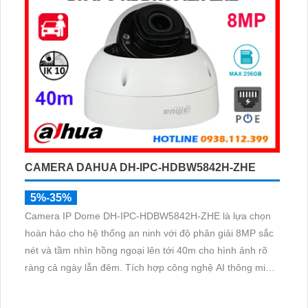
CAMERA DAHUA DH-IPC-HDBW5842H-ZHE
5%-35%
Camera IP Dome DH-IPC-HDBW5842H-ZHE là lựa chọn
hoàn hảo cho hệ thống an ninh với độ phân giải 8MP sắc
nét và tầm nhìn hồng ngoại lên tới 40m cho hình ảnh rõ
ràng cả ngày lẫn đêm. Tích hợp công nghệ AI thông minh
giúp phân biệt chuyển động giữa người và phương tiện,
hạn chế cảnh báo sai, đi kèm khe cắm thẻ nhớ 256GB lưu