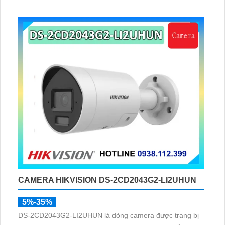
minh 10m, hỗ trợ thẻ nhớ 256GB và quản lý từ xa qua
ứng dụng DMSS,
CAMERA HIKVISION DS-2CD2043G2-LI2UHUN
5%-35%
DS-2CD2043G2-LI2UHUN là dòng camera được trang bị