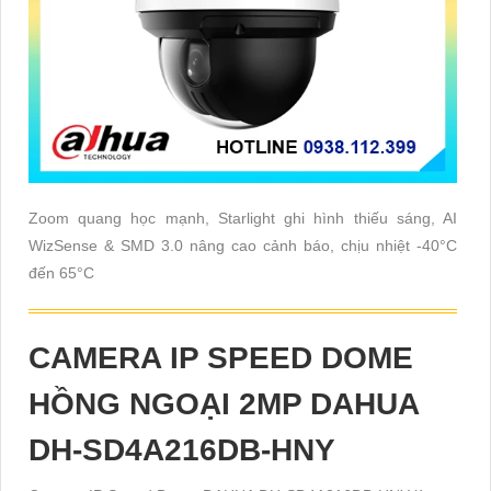
Zoom quang học mạnh, Starlight ghi hình thiếu sáng, AI
WizSense & SMD 3.0 nâng cao cảnh báo, chịu nhiệt -40°C
đến 65°C
CAMERA IP SPEED DOME
HỒNG NGOẠI 2MP DAHUA
DH-SD4A216DB-HNY