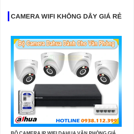
trữ lâu dài, hỗ trợ POE tiện lợi và mức giá phải chăng
CAMERA WIFI KHÔNG DÂY GIÁ RẺ
BỘ CAMERA IP WIFI DAHUA VĂN PHÒNG GIÁ