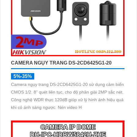
CAMERA NGỤY TRANG DS-2CD6425G1-20
5%-35%
Camera ngụy trang DS-2CD6425G1-20 sử dụng cảm biến
CMOS 1/2. 8” quét liên tục, cho độ phân giải 2MP sắc nét.
Công nghệ WDR thực 120dB giúp xử lý hình ảnh hiệu quả
khi có ánh sáng ngược. Nén video H