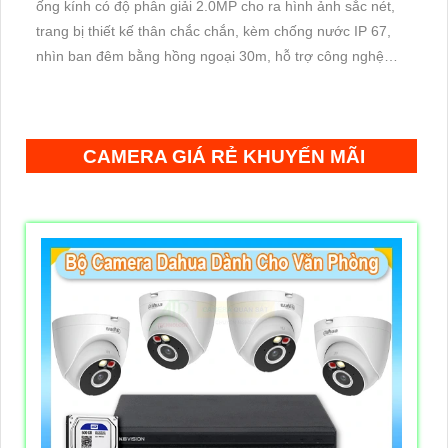
ống kính có độ phân giải 2.0MP cho ra hình ảnh sắc nét,
trang bị thiết kế thân chắc chắn, kèm chống nước IP 67,
nhìn ban đêm bằng hồng ngoại 30m, hỗ trợ công nghệ
Poe, chuẩn nén H.265+ giúp tiết kiệm lưu trữ
CAMERA GIÁ RẺ KHUYẾN MÃI