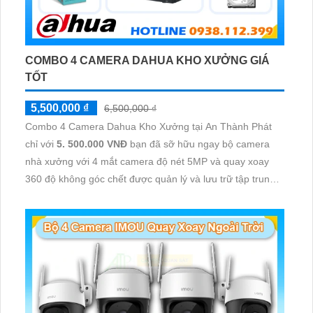
COMBO 4 CAMERA DAHUA KHO XƯỞNG GIÁ
TỐT
5,500,000 ₫
6,500,000 ₫
Combo 4 Camera Dahua Kho Xưởng tại An Thành Phát
chỉ với
5. 500.000 VNĐ
bạn đã sỡ hữu ngay bộ camera
nhà xưởng với 4 mắt camera độ nét 5MP và quay xoay
360 độ không góc chết được quản lý và lưu trữ tập trung
về đầu ghi hình ổ cứng hỗ trợ xem qua tivi