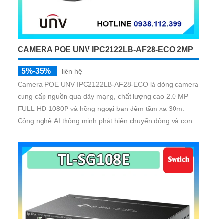
CAMERA POE UNV IPC2122LB-AF28-ECO 2MP
5%-35%
liên hệ
Camera POE UNV IPC2122LB-AF28-ECO là dòng camera
cung cấp nguồn qua dây mạng, chất lượng cao 2.0 MP
FULL HD 1080P và hồng ngoại ban đêm tầm xa 30m.
Công nghệ AI thông minh phát hiện chuyển động và con
người. Hoạt động trong môi trường nhiệt độ rộng: -30°C
đến 60°C