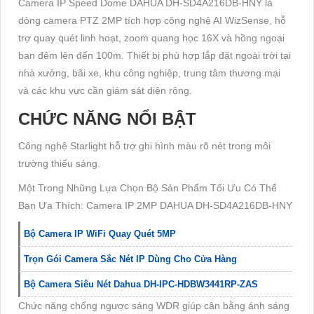
Camera IP Speed Dome DAHUA DH-SD4A216DB-HNY là
dòng camera PTZ 2MP tích hợp công nghệ AI WizSense, hỗ
trợ quay quét linh hoạt, zoom quang học 16X và hồng ngoại
ban đêm lên đến 100m. Thiết bị phù hợp lắp đặt ngoài trời tại
nhà xưởng, bãi xe, khu công nghiệp, trung tâm thương mại
và các khu vực cần giám sát diện rộng.
CHỨC NĂNG NỔI BẬT
Công nghệ Starlight hỗ trợ ghi hình màu rõ nét trong môi
trường thiếu sáng.
Một Trong Những Lựa Chọn Bộ Sản Phẩm Tối Ưu Có Thể
Bạn Ưa Thích: Camera IP 2MP DAHUA DH-SD4A216DB-HNY
Bộ Camera IP WiFi Quay Quét 5MP
Trọn Gói Camera Sắc Nét IP Dùng Cho Cửa Hàng
Bộ Camera Siêu Nét Dahua DH-IPC-HDBW3441RP-ZAS
Chức năng chống ngược sáng WDR giúp cân bằng ánh sáng