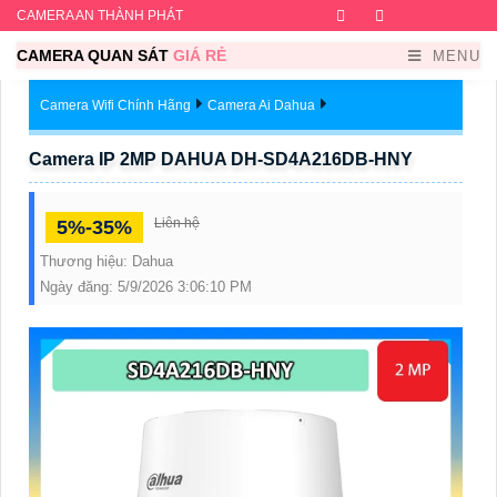
CAMERA AN THÀNH PHÁT
Facebook
Twitter
Instagram
Dribb
CAMERA QUAN SÁT
GIÁ RẺ
MENU
Camera Wifi Chính Hãng
Camera Ai Dahua
Camera IP 2MP DAHUA DH-SD4A216DB-HNY
Liên hệ
5%-35%
Thương hiệu:
Dahua
Ngày đăng:
5/9/2026 3:06:10 PM