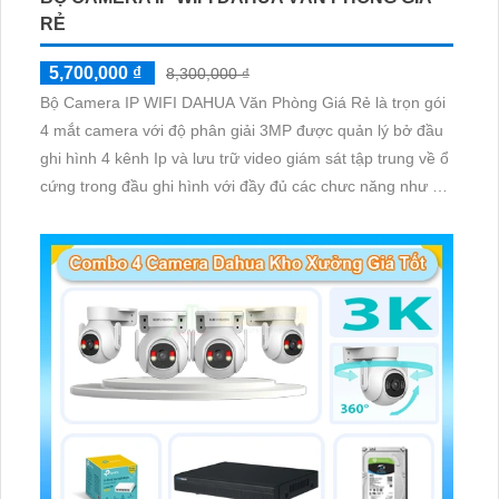
RẺ
5,700,000 ₫
8,300,000 ₫
Bộ Camera IP WIFI DAHUA Văn Phòng Giá Rẻ là trọn gói
4 mắt camera với độ phân giải 3MP được quản lý bở đầu
ghi hình 4 kênh Ip và lưu trữ video giám sát tập trung về ổ
cứng trong đầu ghi hình với đầy đủ các chưc năng như AI
Phát hiện chuyển động, đàm thoại âm thanh 2 chiều và
giám sát có màu vào ban đêm