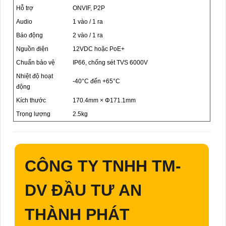
Hỗ trợ
ONVIF, P2P
Audio
1 vào / 1 ra
Báo động
2 vào / 1 ra
Nguồn điện
12VDC hoặc PoE+
Chuẩn bảo vệ
IP66, chống sét TVS 6000V
Nhiệt độ hoạt
-40°C đến +65°C
động
Kích thước
170.4mm × Φ171.1mm
Trọng lượng
2.5kg
CÔNG TY TNHH TM-
DV ĐẦU TƯ AN
THÀNH PHÁT