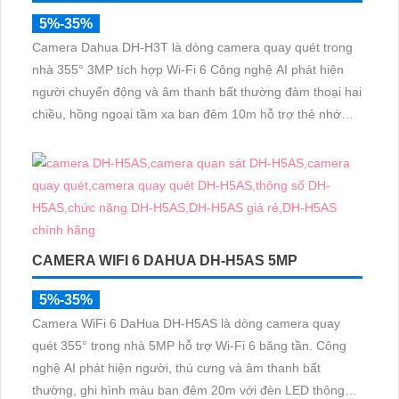
5%-35%
Camera Dahua DH-H3T là dòng camera quay quét trong
nhà 355° 3MP tích hợp Wi-Fi 6 Công nghệ AI phát hiện
người chuyển động và âm thanh bất thường đàm thoại hai
chiều, hồng ngoại tầm xa ban đêm 10m hỗ trợ thẻ nhớ
MicroSD 256GB ONVIF và điều khiển từ xa qua ứng dụng
DMSS
CAMERA WIFI 6 DAHUA DH-H5AS 5MP
5%-35%
Camera WiFi 6 DaHua DH-H5AS là dòng camera quay
quét 355° trong nhà 5MP hỗ trợ Wi-Fi 6 băng tần. Công
nghệ AI phát hiện người, thú cưng và âm thanh bất
thường, ghi hình màu ban đêm 20m với đèn LED thông