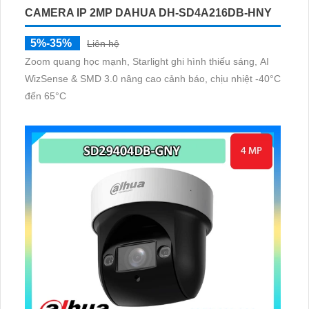
CAMERA IP 2MP DAHUA DH-SD4A216DB-HNY
5%-35%
Liên hệ
Zoom quang học mạnh, Starlight ghi hình thiếu sáng, AI
WizSense & SMD 3.0 nâng cao cảnh báo, chịu nhiệt -40°C
đến 65°C