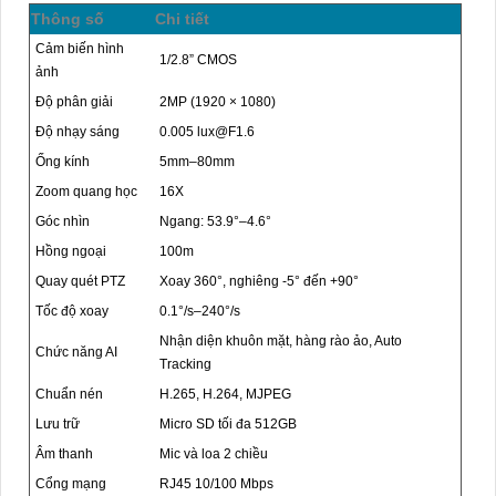
Thông số
Chi tiết
Cảm biến hình
1/2.8” CMOS
ảnh
Độ phân giải
2MP (1920 × 1080)
Độ nhạy sáng
0.005 lux@F1.6
Ống kính
5mm–80mm
Zoom quang học
16X
Góc nhìn
Ngang: 53.9°–4.6°
Hồng ngoại
100m
Quay quét PTZ
Xoay 360°, nghiêng -5° đến +90°
Tốc độ xoay
0.1°/s–240°/s
Nhận diện khuôn mặt, hàng rào ảo, Auto
Chức năng AI
Tracking
Chuẩn nén
H.265, H.264, MJPEG
Lưu trữ
Micro SD tối đa 512GB
Âm thanh
Mic và loa 2 chiều
Cổng mạng
RJ45 10/100 Mbps