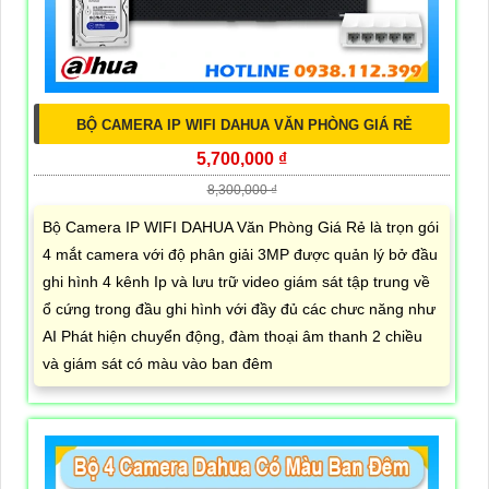
BỘ CAMERA IP WIFI DAHUA VĂN PHÒNG GIÁ RẺ
5,700,000 ₫
8,300,000 ₫
Bộ Camera IP WIFI DAHUA Văn Phòng Giá Rẻ là trọn gói
4 mắt camera với độ phân giải 3MP được quản lý bở đầu
ghi hình 4 kênh Ip và lưu trữ video giám sát tập trung về
ổ cứng trong đầu ghi hình với đầy đủ các chưc năng như
AI Phát hiện chuyển động, đàm thoại âm thanh 2 chiều
và giám sát có màu vào ban đêm