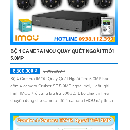
BỘ 4 CAMERA IMOU QUAY QUÉT NGOÀI TRỜI
5.0MP
6,500,000 ₫
8,000,000 ₫
Bộ 4 Camera IMOU Quay Quét Ngoài Trời 5.0MP bao
gồm 4 camera Cruiser SE 5.0MP ngoài trời, 1 đầu ghi
hình IMOU + ổ cứng lưu trữ 500GB, 1 bộ chia tín hiệu
chuyên dụng cho camera. Bộ 4 camera IMOU này thích
hợp lắp đặt cho kho hàng, nhà xưởng, khu phố và khu vực
cần giám sát ngoài trời