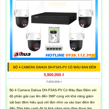
BỘ 4 CAMERA DAHUA DH-P3AS-PV CÓ MÀU BAN ĐÊM
5,900,000 ₫
7,000,000 ₫
Bộ 4 Camera Dahua DH-P3AS-PV Có Màu Ban Đêm với
độ phân giải cao lên đến 3MP cùng với khả năng giám
sát ban đêm hiệu quả với tầm nhìn xa vào ban đêm lên
đến 30m bên cạnh đó là khả năng giúp đàm thoại âm