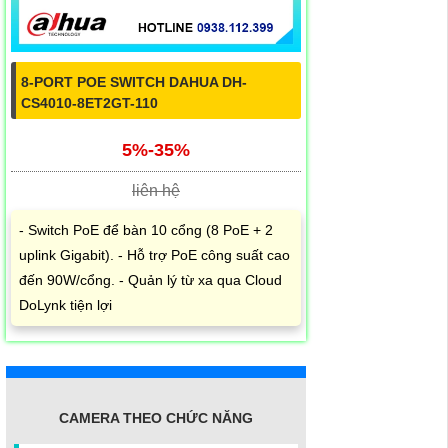
8-PORT POE SWITCH DAHUA DH-
CS4010-8ET2GT-110
5%-35%
liên hệ
- Switch PoE để bàn 10 cổng (8 PoE + 2
uplink Gigabit). - Hỗ trợ PoE công suất cao
đến 90W/cổng. - Quản lý từ xa qua Cloud
DoLynk tiện lợi
CAMERA THEO CHỨC NĂNG