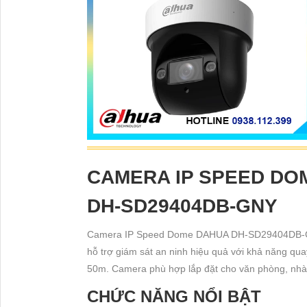
CAMERA IP SPEED DO
DH-SD29404DB-GNY
Camera IP Speed Dome DAHUA DH-SD29404DB-GNY
hỗ trợ giám sát an ninh hiệu quả với khả năng qu
50m. Camera phù hợp lắp đặt cho văn phòng, nhà 
CHỨC NĂNG NỔI BẬT