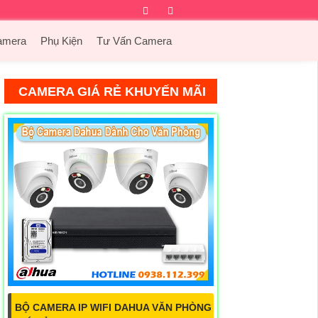
Facebook
Twitter
Instagram
Dribbble
amera
Phụ Kiện
Tư Vấn Camera
CAMERA GIÁ RẺ KHUYẾN MÃI
BỘ CAMERA IP WIFI DAHUA VĂN PHÒNG