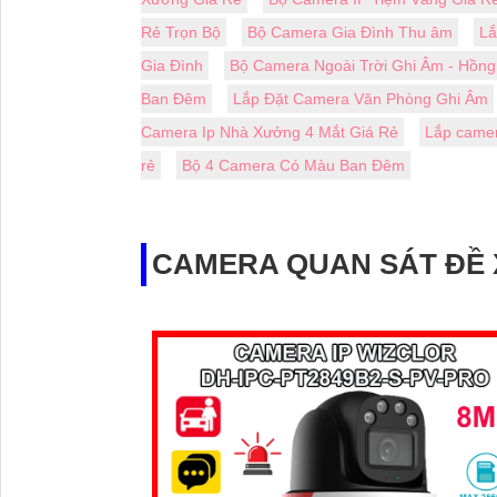
Rẻ Trọn Bộ
Bộ Camera Gia Đình Thu âm
Lă
Gia Đình
Bộ Camera Ngoài Trời Ghi Âm - Hồn
Ban Đêm
Lắp Đặt Camera Văn Phòng Ghi Âm
Camera Ip Nhà Xưởng 4 Mắt Giá Rẻ
Lắp camera
rẻ
Bộ 4 Camera Có Màu Ban Đêm
CAMERA QUAN SÁT ĐỀ