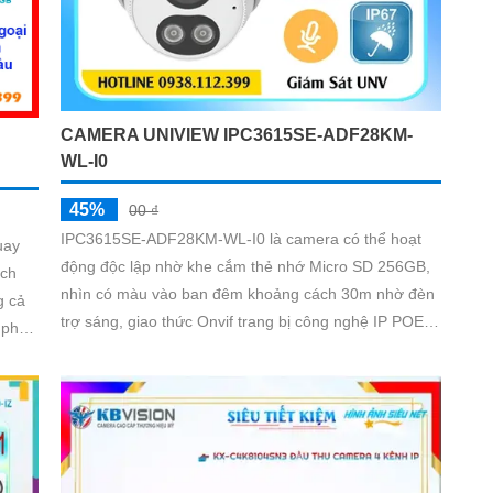
CAMERA UNIVIEW IPC3615SE-ADF28KM-
WL-I0
45%
00 ₫
IPC3615SE-ADF28KM-WL-I0 là camera có thể hoạt
uay
động độc lập nhờ khe cắm thẻ nhớ Micro SD 256GB,
ích
nhìn có màu vào ban đêm khoảng cách 30m nhờ đèn
g cả
trợ sáng, giao thức Onvif trang bị công nghệ IP POE
cấp nguồn qua dây mạng, khả năng chống ngược
hông
sáng WDR 120db, độ phân giải 5.0 MP