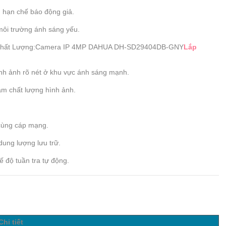
 hạn chế báo động giả.
 môi trường ánh sáng yếu.
 Chất Lượng:Camera IP 4MP DAHUA DH-SD29404DB-GNY
Lắp
 ảnh rõ nét ở khu vực ánh sáng mạnh.
ảm chất lượng hình ảnh.
 cùng cáp mạng.
ung lượng lưu trữ.
ế độ tuần tra tự động.
Chi tiết