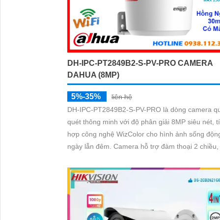
DH-IPC-PT2849B2-S-PV-PRO CAMERA
DAHUA (8MP)
5%-35%
liên hệ
DH-IPC-PT2849B2-S-PV-PRO là dòng camera q
quét thông minh với độ phân giải 8MP siêu nét, t
hợp công nghệ WizColor cho hình ảnh sống độn
ngày lẫn đêm. Camera hỗ trợ đàm thoại 2 chiều, phát
hiện chính xác người và phương tiện báo động t
minh.