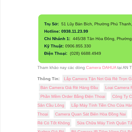
Trụ Sở:
51 Lũy Bán Bích, Phường Phú Thạnh
Hotline: 0938.11.23.99
Chi Nhánh 1:
445/38 Tân Hòa Đông, Phường 
Kỹ Thuật:
0906.855.330
Điện Thoại:
(028) 6688.4949
Tham khảo nay các dòng
Camera DAHUA
tại AN 
Thông Tin:
Lắp Camera Tận Nơi Giá Rẻ Trọn G
Bán Camera Giá Rẻ Hàng Đầu
Loại Camera 
Phần Mềm Order Bằng Điện Thoại
Công Ty C
Sân Cầu Lông
Lắp Máy Tính Tiền Cho Cửa Hà
Thoại
Camera Quan Sát Biên Hòa Đồng Nai
Rẻ Có Tốt Không
Sửa Chữa Máy Tính Quận Tâ
Xưởng Giá Rẻ
Bộ Camera IP Tiệm Vàng Giá R