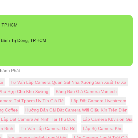
, TP.HCM
Bình Trị Đông, TP.HCM
Thành Phát
ói
Tư Vấn Lắp Camera Quan Sát Nhà Xưởng Sản Xuất Từ Xa
Phù Hợp Cho Kho Xưởng
Bảng Báo Giá Camera Vantech
amera Tại Tphcm Uy Tín Giá Rẻ
Lắp Đặt Camera Livestream
ng Coffee
Hướng Dẫn Cài Đặt Camera Wifi Giấu Kín Trên Điện
Lắp Đặt Camera An Ninh Tại Thủ Đức
Lắp Camera Kbvision Giá
n Bình
Tư Vấn Lắp Camera Giá Rẻ
Lắp Bộ Camera Kho
ẻ
lap camera starlight ngoài trời
Lắp Camera Ngoài Trời Giá