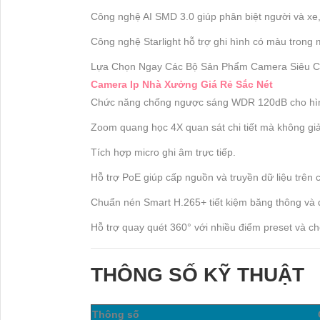
Công nghệ AI SMD 3.0 giúp phân biệt người và xe,
Công nghệ Starlight hỗ trợ ghi hình có màu trong
Lựa Chọn Ngay Các Bộ Sản Phẩm Camera Siêu
Camera Ip Nhà Xưởng Giá Rẻ Sắc Nét
Chức năng chống ngược sáng WDR 120dB cho hình
Zoom quang học 4X quan sát chi tiết mà không gi
Tích hợp micro ghi âm trực tiếp.
Hỗ trợ PoE giúp cấp nguồn và truyền dữ liệu trên
Chuẩn nén Smart H.265+ tiết kiệm băng thông và d
Hỗ trợ quay quét 360° với nhiều điểm preset và ch
THÔNG SỐ KỸ THUẬT
Thông số