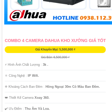
COMBO 4 CAMERA DAHUA KHO XƯỞNG GIÁ TỐT
Giá Khuyến Mại: 5,500,000 ₫
Giá Bán: 6,500,000 ₫
️⚡ Hình Ành Chất Lượng :
3k .
⚛️ Công Nghệ :
IP Wifi.
❈ Khoảng Cách Ban Đêm :
Hồng Ngoại 30m Có Màu Ban Ðêm.
👑 Thiết Kế Camera
Xoay 360.
️✔️ Ưu Điểm :
Thu Âm Và Loa.