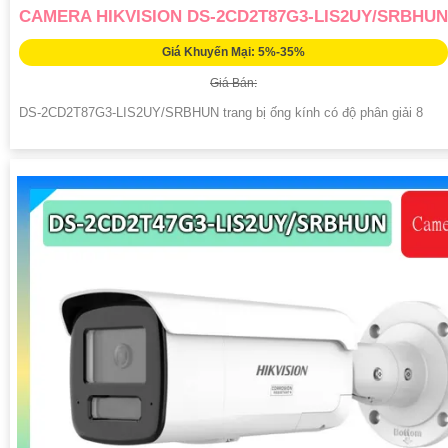
CAMERA HIKVISION DS-2CD2T87G3-LIS2UY/SRBHUN
Giá Khuyến Mại: 5%-35%
Giá Bán:
DS-2CD2T87G3-LIS2UY/SRBHUN trang bị ống kính có độ phân giải 8