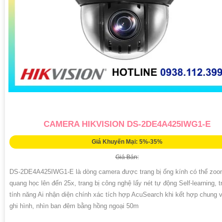
CAMERA HIKVISION DS-2DE4A425IWG1-E
Giá Khuyến Mại: 5%-35%
Giá Bán:
DS-2DE4A425IWG1-E là dòng camera được trang bị ống kính có thể zo
quang học lên đến 25x, trang bị công nghệ lấy nét tự động Self-learning, t
tính năng Ai nhận diện chính xác tích hợp AcuSearch khi kết hợp chung 
ghi hình, nhìn ban đêm bằng hồng ngoại 50m