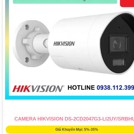
CAMERA HIKVISION DS-2CD2047G3-LI2UY/SRBH
Giá Khuyến Mại: 5%-35%