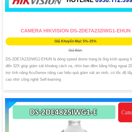
CAMERA HIKVISION DS-2DE7A232IWG1-EHUN
Giá Khuyến Mại: 5%-35%
Giá Bán:
DS-2DE7A232IWG1-EHUN là dòng speed dome trang bị ống kính quang h
đến 32X giúp giám sát khoảng cách xa, nhìn ban đêm bằng hồng ngoại 2
trợ tính năng AcuSense nâng cao hiệu quả giám sát an ninh, có tốc độ lấ
cao nhờ công nghệ Self-learning