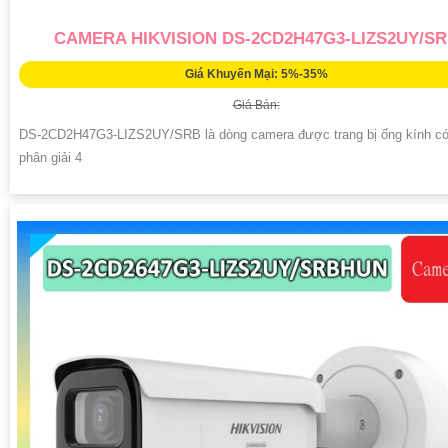
CAMERA HIKVISION DS-2CD2H47G3-LIZS2UY/S
Giá Khuyến Mại: 5%-35%
Giá Bán:
DS-2CD2H47G3-LIZS2UY/SRB là dòng camera được trang bị ống kính có
phân giải 4