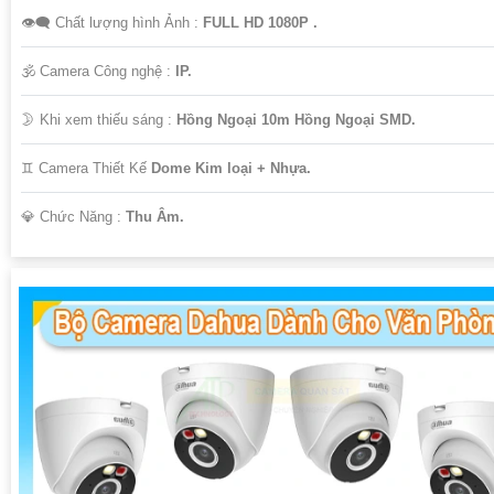
👁️‍🗨 Chất lượng hình Ảnh :
FULL HD 1080P .
🕉️ Camera Công nghệ :
IP.
🌛 Khi xem thiếu sáng :
Hồng Ngoại 10m Hồng Ngoại SMD.
♊ Camera Thiết Kế
Dome Kim loại + Nhựa.
️💎 Chức Năng :
Thu Âm.