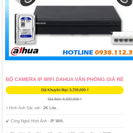
BỘ CAMERA IP WIFI DAHUA VĂN PHÒNG GIÁ RẺ
Giá Khuyến Mại: 5,700,000 ₫
Giá Bán: 8,300,000 ₫
️⚡ Hình Ảnh Sắc nét :
2K Lite .
🌠 Công Nghệ Hình Ảnh :
IP Wifi.