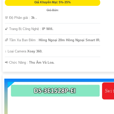
Giá Khuyến Mại: 5%-35%
Giá Bán:
💯 Độ Phân giải :
3k .
🌠 Trang Bị Công Nghệ :
IP Wifi.
🌈 Tầm Xa Ban Đêm :
Hồng Ngoại 20m Hồng Ngoại Smart IR.
↕️ Loại Camera
Xoay 360.
️📢 Chức Năng :
Thu Âm Và Loa.