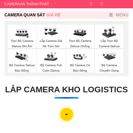
CAMERA AN THÀNH PHÁT
Facebook
Twitter
Instagram
Dribb
CAMERA QUAN SÁT
GIÁ RẺ
MENU
Trọn Bộ Camera
Trọn Bộ Camera
Lắp Camera Giá
Lắp Trọn Bộ
Dahua Ghi Âm
Dahua Chống
Rẻ Trọn Gói
Camera Dahua
Trộm
Bộ Camera Full
Bộ Camera Dahua
Bộ Camera Có
Bộ Camera
Color Dahua
Báo Động
Báo Đông
Chuyên Dụng
LẮP CAMERA KHO LOGISTICS