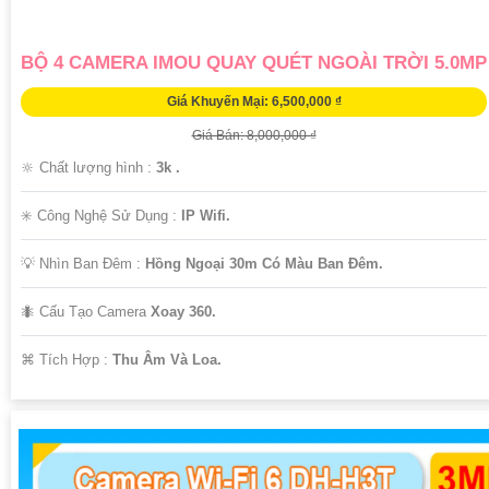
BỘ 4 CAMERA IMOU QUAY QUÉT NGOÀI TRỜI 5.0MP
Giá Khuyến Mại: 6,500,000 ₫
Giá Bán: 8,000,000 ₫
🔆 Chất lượng hình :
3k .
✳️ Công Nghệ Sử Dụng :
IP Wifi.
💡 Nhìn Ban Đêm :
Hồng Ngoại 30m Có Màu Ban Ðêm.
🐜 Cấu Tạo Camera
Xoay 360.
️⌘ Tích Hợp :
Thu Âm Và Loa.