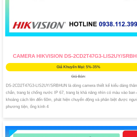
CAMERA HIKVISION DS-2CD2T47G3-LIS2UY/SRB
Giá Khuyến Mại: 5%-35%
Giá Bán:
DS-2CD2T47G3-LIS2UY/SRBHUN là dòng camera thiết kế kiểu dáng thân
chắn, trang bị chống nước IP 67, trang bị khả năng nhìn có màu vào ban
khoảng cách lên đến 60m, phát hiện chuyển động và phân biệt được ngư
phương tiện, ống kính 4