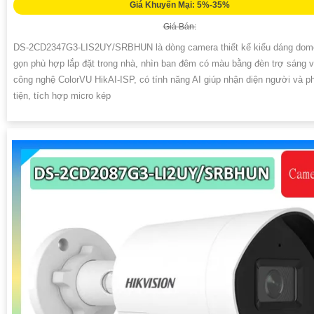
Giá Khuyến Mại: 5%-35%
Giá Bán:
DS-2CD2347G3-LIS2UY/SRBHUN là dòng camera thiết kế kiểu dáng dom
gọn phù hợp lắp đặt trong nhà, nhìn ban đêm có màu bằng đèn trợ sáng 
công nghệ ColorVU HikAI-ISP, có tính năng AI giúp nhận diện người và 
tiện, tích hợp micro kép