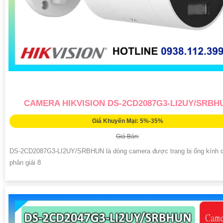
CAMERA HIKVISION DS-2CD2087G3-LI2UY/SRBH
Giá Khuyến Mại: 5%-35%
Giá Bán:
DS-2CD2087G3-LI2UY/SRBHUN là dòng camera được trang bị ống kính 
phân giải 8