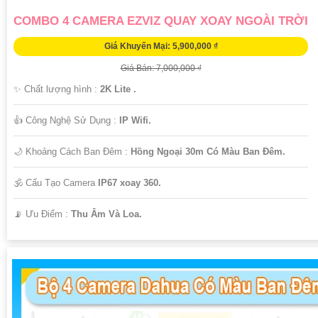
COMBO 4 CAMERA EZVIZ QUAY XOAY NGOÀI TRỜI
Giá Khuyến Mại: 5,900,000 ₫
Giá Bán: 7,000,000 ₫
✨ Chất lượng hình :
2K Lite .
👍 Công Nghệ Sử Dụng :
IP Wifi.
🌙 Khoảng Cách Ban Đêm :
Hồng Ngoại 30m Có Màu Ban Ðêm.
🕉️ Cấu Tạo Camera
IP67 xoay 360.
️📡 Ưu Điểm :
Thu Âm Và Loa.