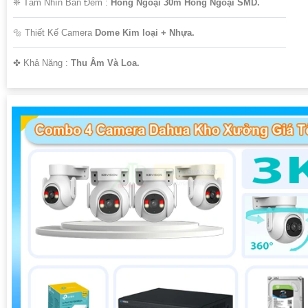
❈ Tầm Nhìn Ban Đêm :
Hồng Ngoại 30m Hồng Ngoại SMD.
🔩 Thiết Kế Camera
Dome Kim loại + Nhựa.
️✤ Khả Năng :
Thu Âm Và Loa.