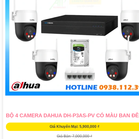
BỘ 4 CAMERA DAHUA DH-P3AS-PV CÓ MÀU BAN Đ
Giá Khuyến Mại: 5,900,000 ₫
Giá Bán: 7,000,000 ₫