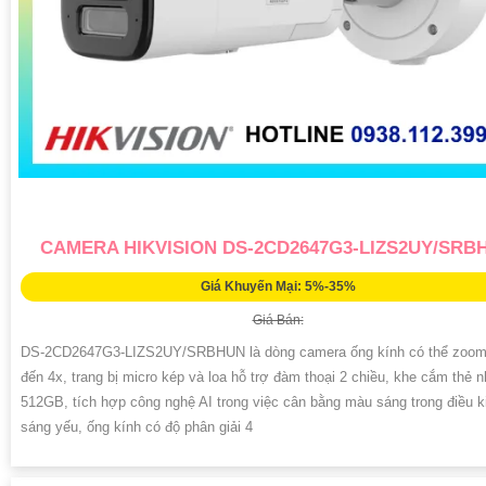
CAMERA HIKVISION DS-2CD2647G3-LIZS2UY/SRB
Giá Khuyến Mại: 5%-35%
Giá Bán:
DS-2CD2647G3-LIZS2UY/SRBHUN là dòng camera ống kính có thể zoom
đến 4x, trang bị micro kép và loa hỗ trợ đàm thoại 2 chiều, khe cắm thẻ 
512GB, tích hợp công nghệ AI trong việc cân bằng màu sáng trong điều k
sáng yếu, ống kính có độ phân giải 4