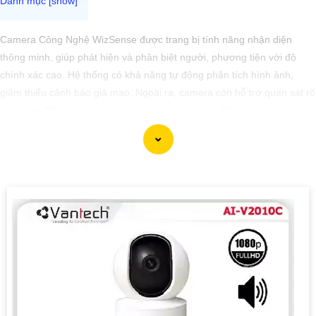
Camera Công Nghệ WizSense được trang bị tính năng nhận diện
thông minh, giúp phát hiện và phân biệt người, phương tiện với độ
chính xác cao. Hệ thống có khả năng tự động phân tích hình ảnh,
giảm thiểu cảnh báo giả mạo. Ngoài ra, camera còn hỗ trợ quan sát rõ
nét trong điều kiện ánh sáng yếu nhờ công nghệ Starlight và các tính
năng này giúp nâng cao hiệu quả giám sát và bảo vệ an ninh tốt hơn.
'