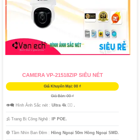
CAMERA VP-21518ZIP SIÊU NÉT
Giá Khuyến Mại: 00 ₫
Giá Bán: 00 ₫
👁️‍🗨 Hình Ảnh Sắc nét :
Ultra 4k 👍🏾 .
🕉️ Trang Bị Công Nghệ :
IP POE.
🔴 Tầm Nhìn Ban Đêm :
Hồng Ngoại 50m Hồng Ngoại SMD.