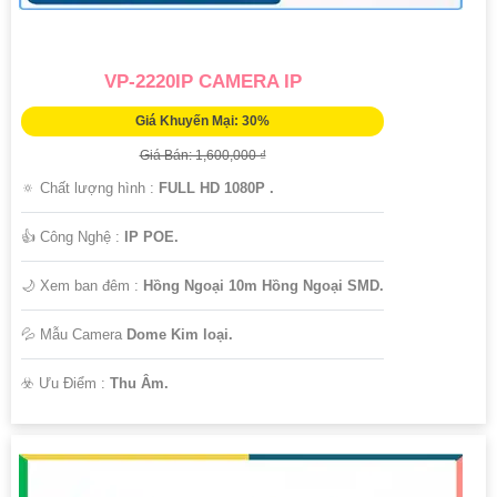
VP-2220IP CAMERA IP
Giá Khuyến Mại: 30%
Giá Bán: 1,600,000 ₫
🔅 Chất lượng hình :
FULL HD 1080P .
👍 Công Nghệ :
IP POE.
🌙 Xem ban đêm :
Hồng Ngoại 10m Hồng Ngoại SMD.
💦 Mẫu Camera
Dome Kim loại.
️☣️ Ưu Điểm :
Thu Âm.