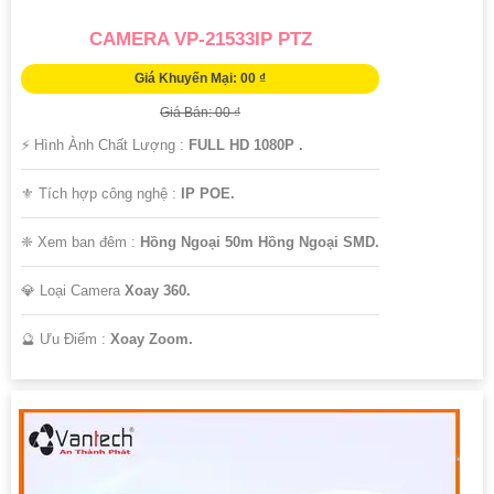
CAMERA VP-21533IP PTZ
Giá Khuyến Mại: 00 ₫
Giá Bán: 00 ₫
️⚡ Hình Ành Chất Lượng :
FULL HD 1080P .
⚜️ Tích hợp công nghệ :
IP POE.
❈ Xem ban đêm :
Hồng Ngoại 50m Hồng Ngoại SMD.
💎 Loại Camera
Xoay 360.
️🔮 Ưu Điểm :
Xoay Zoom.