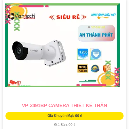
VP-2491BP CAMERA THIẾT KẾ THÂN
Giá Khuyến Mại: 00 ₫
Giá Bán: 00 ₫