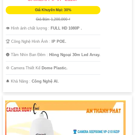
Giá Khuyến Mại: 30%
Giá Bán: 1,200,000 ₫
👁 Hình ảnh chất lượng :
FULL HD 1080P .
🏆 Công Nghệ Hình Ảnh :
IP POE.
🌚 Tầm Nhìn Ban Đêm :
Hồng Ngoại 30m Led Array.
💢 Camera Thiết Kế
Dome Plastic.
️🔔 Khả Năng :
Công Nghệ AI.