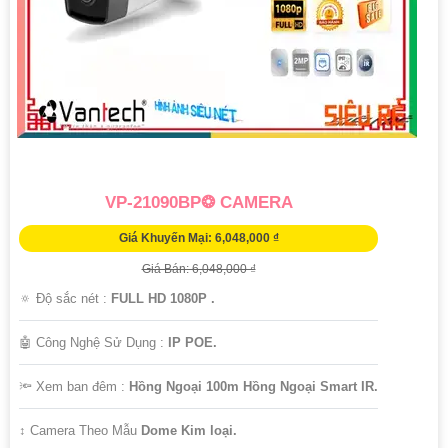
VP-21090BP❂ CAMERA
Giá Khuyến Mại: 6,048,000 ₫
Giá Bán: 6,048,000 ₫
🔅 Độ sắc nét :
FULL HD 1080P .
🤖️ Công Nghệ Sử Dụng :
IP POE.
🔦 Xem ban đêm :
Hồng Ngoại 100m Hồng Ngoại Smart IR.
↕️ Camera Theo Mẫu
Dome Kim loại.