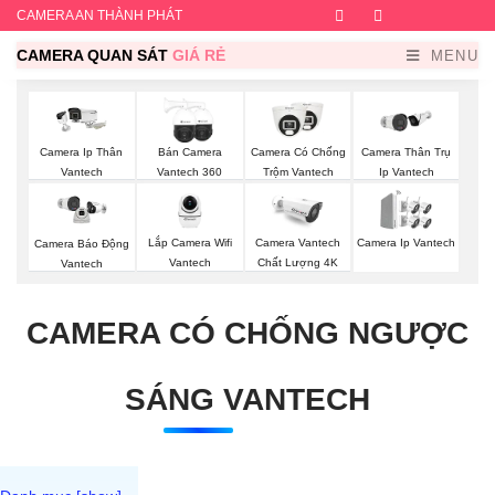
CAMERA AN THÀNH PHÁT
Facebook
Twitter
Instagram
Dribb
CAMERA QUAN SÁT
GIÁ RẺ
MENU
Camera Ip Thân
Bán Camera
Camera Có Chống
Camera Thân Trụ
Vantech
Vantech 360
Trộm Vantech
Ip Vantech
Lắp Camera Wifi
Camera Vantech
Camera Ip Vantech
Camera Báo Động
Vantech
Chất Lượng 4K
Vantech
CAMERA CÓ CHỐNG NGƯỢC
SÁNG VANTECH