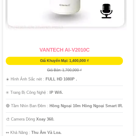
VANTECH AI-V2010C
Giá Khuyến Mại: 1,400,000 ₫
Giá Bán: 1,700,000 ₫
☀️ Hình Ảnh Sắc nét :
FULL HD 1080P .
✳️ Trang Bị Công Nghệ :
IP Wifi.
🔴 Tầm Nhìn Ban Đêm :
Hồng Ngoại 10m Hồng Ngoại Smart IR.
🎨 Camera Dòng
Xoay 360.
️↭ Khả Năng :
Thu Âm Và Loa.