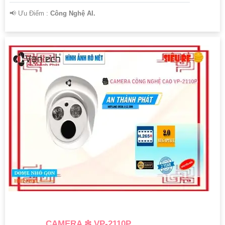
️📢 Ưu Điểm :
Công Nghệ AI.
CAMERA ❇ VP-2110P