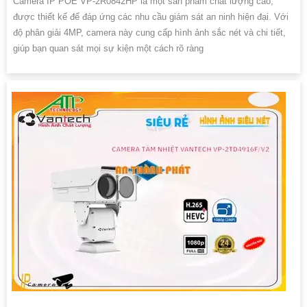
Camera IP POE VP-2R0842HP là một sản phẩm chất lượng cao,
được thiết kế để đáp ứng các nhu cầu giám sát an ninh hiện đại. Với
độ phân giải 4MP, camera này cung cấp hình ảnh sắc nét và chi tiết,
giúp bạn quan sát mọi sự kiện một cách rõ ràng