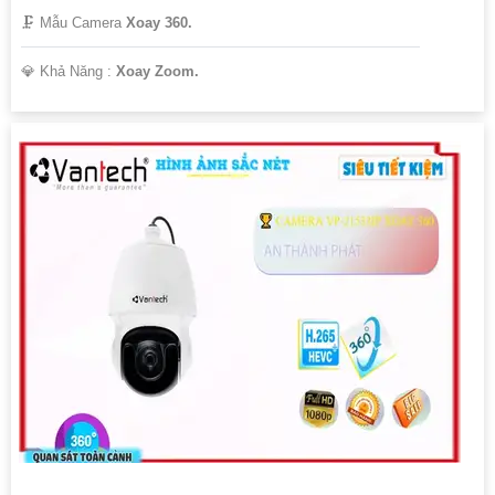
🗜️ Mẫu Camera
Xoay 360.
️💎 Khả Năng :
Xoay Zoom.