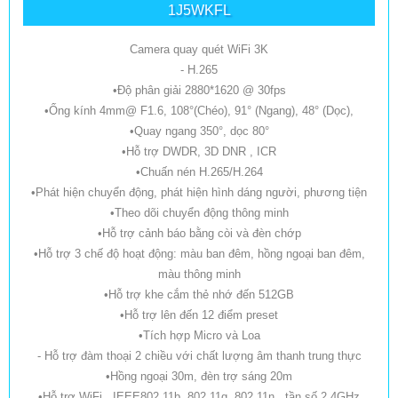
1J5WKFL
Camera quay quét WiFi 3K
- H.265
•Độ phân giải 2880*1620 @ 30fps
•Ống kính 4mm@ F1.6, 108°(Chéo), 91° (Ngang), 48° (Dọc),
•Quay ngang 350°, dọc 80°
•Hỗ trợ DWDR, 3D DNR , ICR
•Chuấn nén H.265/H.264
•Phát hiện chuyển động, phát hiện hình dáng người, phương tiện
•Theo dõi chuyển động thông minh
•Hỗ trợ cảnh báo bằng còi và đèn chớp
•Hỗ trợ 3 chế độ hoạt động: màu ban đêm, hồng ngoại ban đêm,
màu thông minh
•Hỗ trợ khe cắm thẻ nhớ đến 512GB
•Hỗ trợ lên đến 12 điểm preset
•Tích hợp Micro và Loa
- Hỗ trợ đàm thoại 2 chiều với chất lượng âm thanh trung thực
•Hồng ngoại 30m, đèn trợ sáng 20m
•Hỗ trợ WiFi , IEEE802.11b, 802.11g, 802.11n , tần số 2.4GHz