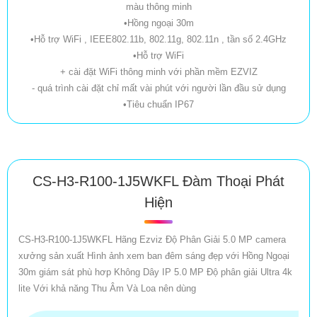
màu thông minh
•Hồng ngoại 30m
•Hỗ trợ WiFi , IEEE802.11b, 802.11g, 802.11n , tần số 2.4GHz
•Hỗ trợ WiFi
+ cài đặt WiFi thông minh với phần mềm EZVIZ
- quá trình cài đặt chỉ mất vài phút với người lần đầu sử dụng
•Tiêu chuẩn IP67
CS-H3-R100-1J5WKFL Đàm Thoại Phát
Hiện
CS-H3-R100-1J5WKFL Hãng Ezviz Độ Phân Giải 5.0 MP camera
xưởng sản xuất Hình ảnh xem ban đêm sáng đẹp với Hồng Ngoại
30m giám sát phù hơp Không Dây IP 5.0 MP Độ phân giải Ultra 4k
lite Với khả năng Thu Âm Và Loa nên dùng