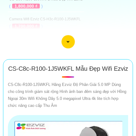
(
1,800,000 ₫
)
Camera Wifi Ezviz CS-H3c-R100-1J5WKFL
(
1,700,000 ₫
)
CS-H3-R100-1J5WKFL Đàm Thoại Phát Hiện
(
1,800,000 ₫
)
Camera Wifi Ezviz CS-H8c-R200-1J5WKFL
(
1,800,000 ₫
)
CS-C8c-R100-1J5WKFL Mẫu Đẹp Wifi Ezviz
CS-H8-R100-1J5WKFL Xoay 360 Full Color
CS-C8c-R100-1J5WKFL Hãng Ezviz Độ Phân Giải 5.0 MP Dùng
(
2,050,000 ₫
)
cho công trình giám sát rộng Hình ảnh ban đêm sáng đẹp với Hồng
Ngoại 30m Wifi Không Dây 5.0 megapixel Ultra 4k lite tích hợp
Camera Nhìn Mã Vận Đơn
chức năng cao cấp Thu Âm