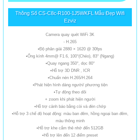
Thông Số CS-C8c-R100-1J5WKFL Mẫu Đẹp Wifi
Ezviz
Camera quay quét WiFi 3K
- H.265
•Độ phân giải 2880 × 1620 @ 30fps
•Ống kính 4mm@ F1.6, 100°(Chéo), 83° (Ngang)
•Quay ngang 350°, dọc 80°
•Hỗ trợ 3D DNR , ICR
•Chuấn nén H.265/H.264
•Phát hiện hình dáng người/ phương tiện
•Tự động theo dõi
+ zoom khi phát hiện người
•Hỗ trợ cảnh báo bằng còi và đèn chớp
•Hỗ trợ 3 chế độ hoạt động: màu ban đêm, hồng ngoại ban đêm,
màu thông minh
•Hỗ trợ khe cắm thẻ nhớ đến 512GB
•Hỗ trợ lên đến 12 điểm preset