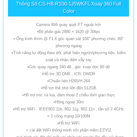
Thông Số CS-H8-R100-1J5WKFL Xoay 360 Full
Color
Camera Wifi quay quét PT ngoài trời
•Độ phân giải 2880 × 1620 @ 30fps
• Ống kính 4mm @ F1.6 góc quan sát 104° phương chéo, 89°
phương ngang
•Tính năng tự động theo dõi, phát hiện người/phương tiện, kiểm
soát và nhận diện vẫy tay
•Góc quay ngang 340 độ , góc xoay dọc 80 độ
•Hỗ trợ 3D DNR , ICR, DWDR
•Chuấn nén H265/H.264
•Hỗ trợ thẻ nhớ lên đến 512GB
•Hỗ trợ mic và loa, đàm thoại 2 chiều thời gian thực
•Hồng ngoại 30m
•Hỗ trợ WiFi , IEEE802.11b, 802.11g, 802.11n , tần số 2.4GHz
+ 1 cổng mạng 10/100M
•Hỗ trợ WiFi
+ cài đặt WiFi thông minh với phần mềm EZVIZ