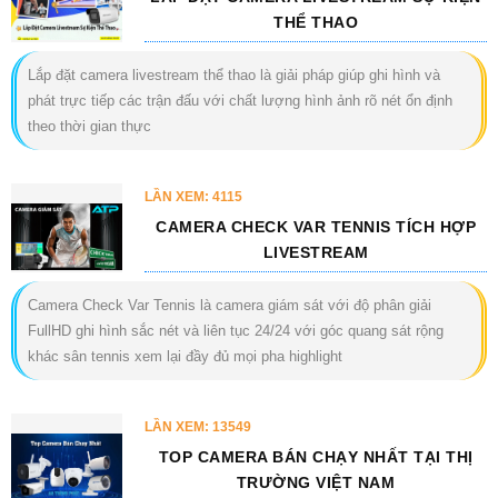
THỂ THAO
Lắp đặt camera livestream thể thao là giải pháp giúp ghi hình và
phát trực tiếp các trận đấu với chất lượng hình ảnh rõ nét ổn định
theo thời gian thực
LẦN XEM: 4115
CAMERA CHECK VAR TENNIS TÍCH HỢP
LIVESTREAM
Camera Check Var Tennis là camera giám sát với độ phân giải
FullHD ghi hình sắc nét và liên tục 24/24 với góc quang sát rộng
khác sân tennis xem lại đầy đủ mọi pha highlight
LẦN XEM: 13549
TOP CAMERA BÁN CHẠY NHẤT TẠI THỊ
TRƯỜNG VIỆT NAM