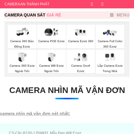
CAMERA AN THÀNH PHÁT
Facebook
Twitter
Instagram
Dribb
CAMERA QUAN SÁT
GIÁ RẺ
MENU
Camera Ezviz 360
Camera 360 Báo
Camera POE Ezviz
Camera Full Color
Động Ezviz
360 Ezviz
Camera 360 Ezviz
Camera Wifi Ezviz
Lắp Camera Ezviz
Camera Onvif
Ngoài Trời
Ngoài Trời
Trong Nhà
Ezviz
CAMERA NHÌN MÃ VẬN ĐƠN
camera nhìn mã vận đơn nét nhất:
CS-C8c-R100-1J5WKFL Mẫu Đẹp Wifi Ezviz