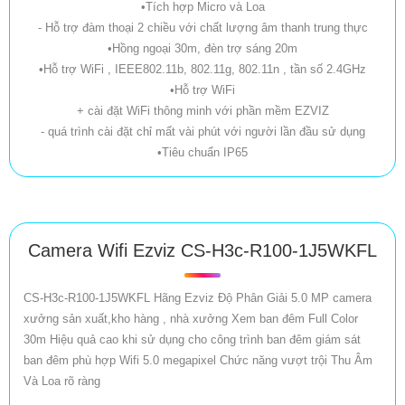
•Tích hợp Micro và Loa
- Hỗ trợ đàm thoại 2 chiều với chất lượng âm thanh trung thực
•Hồng ngoại 30m, đèn trợ sáng 20m
•Hỗ trợ WiFi , IEEE802.11b, 802.11g, 802.11n , tần số 2.4GHz
•Hỗ trợ WiFi
+ cài đặt WiFi thông minh với phần mềm EZVIZ
- quá trình cài đặt chỉ mất vài phút với người lần đầu sử dụng
•Tiêu chuẩn IP65
Camera Wifi Ezviz CS-H3c-R100-1J5WKFL
CS-H3c-R100-1J5WKFL Hãng Ezviz Độ Phân Giải 5.0 MP camera
xưởng sản xuất,kho hàng , nhà xưởng Xem ban đêm Full Color
30m Hiệu quả cao khi sử dụng cho công trình ban đêm giám sát
ban đêm phù hợp Wifi 5.0 megapixel Chức năng vượt trội Thu Âm
Và Loa rõ ràng