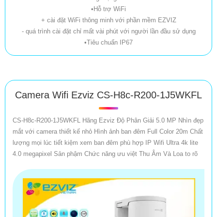
•Hỗ trợ WiFi
+ cài đặt WiFi thông minh với phần mềm EZVIZ
- quá trình cài đặt chỉ mất vài phút với người lần đầu sử dụng
•Tiêu chuẩn IP67
Camera Wifi Ezviz CS-H8c-R200-1J5WKFL
CS-H8c-R200-1J5WKFL Hãng Ezviz Độ Phân Giải 5.0 MP Nhìn đẹp
mắt với camera thiết kế nhỏ Hình ảnh ban đêm Full Color 20m Chất
lượng mọi lúc tiết kiệm xem ban đêm phù hợp IP Wifi Ultra 4k lite
4.0 megapixel Sản phậm Chức năng ưu việt Thu Âm Và Loa to rõ