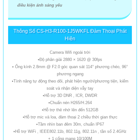
điều kiện ánh sáng yếu
Thông Số CS-H3-R100-1J5WKFL Đàm Thoại Phát
Hiện
Camera Wifi ngoài trời
•Độ phân giải 2880 × 1620 @ 30fps
• Ống kính 2.8mm @ F2.0 góc quan sát 114° phương chéo, 96°
phương ngang
•Tính năng tự động theo dõi, phát hiện người/phương tiện, kiểm
soát và nhận diện vẫy tay
•Hỗ trợ 3D DNR , ICR, DWDR
•Chuấn nén H265/H.264
•Hỗ trợ thẻ nhớ lên đến 512GB
•Hỗ trợ mic và loa, đàm thoại 2 chiều thời gian thực
•Tầm nhìn ban đêm 30m, chuẩn IP67
•Hỗ trợ WiFi , IEEE802.11b, 802.11g, 802.11n , tần số 2.4GHz
+ 1 cổng mạng 10/100M