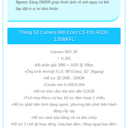
Ngược Sáng DWDR giúp hình ảnh rõ nét ngay cả khi
lắp đặt ở vị trí khó khăn
Thông Số Camera Wifi Ezviz CS-H3c-R100-
1J5WKFL
Camera WiFi 2K
+ H.265
•Độ phân giải 2880 × 1620 @ 30fps
•Ống kính 4mm@ F2.0, 98°(Chéo), 82° (Ngang)
•Hỗ trợ 3D DNR , DWDR
•Chuấn nén H.265/H.264
•Hỗ trợ khe cắm thẻ nhớ đến 512GB
•Tích hợp Micro và loa, hỗ trợ đàm thoại 2 chiều
•Hỗ trợ phát hiện hình dạng người, phương tiện phát hiện hành
động vẫy tay
•Hỗ trợ cảnh báo bằng còi và đèn chớp
•Hỗ trợ 3 chế độ hoạt động: màu ban đêm, hồng ngoại ban đêm,