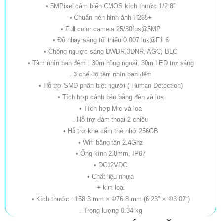
• 5MPixel cảm biến CMOS kích thước 1/2.8”
• Chuẩn nén hình ảnh H265+
• Full color camera 25/30fps@5MP
• Độ nhạy sáng tối thiểu 0.007 lux@F1.6
• Chống ngược sáng DWDR,3DNR, AGC, BLC
• Tầm nhìn ban đêm : 30m hồng ngoại, 30m LED trợ sáng
. 3 chế độ tầm nhìn ban đêm
• Hỗ trợ SMD phân biệt người ( Human Detection)
• Tích hợp cảnh báo bằng đèn và loa
• Tích hợp Mic và loa
. Hỗ trợ đàm thoại 2 chiều
• Hỗ trợ khe cắm thẻ nhớ 256GB
• Wifi băng tần 2.4Ghz
• Ống kính 2.8mm, IP67
• DC12VDC
• Chất liệu nhựa
+ kim loại
• Kích thước : 158.3 mm × Φ76.8 mm (6.23" × Φ3.02")
. Trọng lượng 0.34 kg