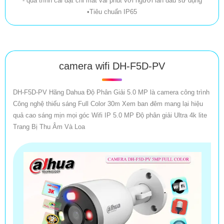
- quá trình cài đặt chỉ mất vài phút với người lần đầu sử dụng
•Tiêu chuẩn IP65
camera wifi DH-F5D-PV
DH-F5D-PV Hãng Dahua Độ Phân Giải 5.0 MP là camera công trình
Công nghệ thiếu sáng Full Color 30m Xem ban đêm mang lại hiệu
quả cao sáng mịn mọi góc Wifi IP 5.0 MP Độ phân giải Ultra 4k lite
Trang Bị Thu Âm Và Loa