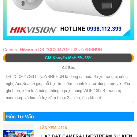
Camera Hikvision DS-2CD2047G3-LI2UY/SRBHUN
Giá Khuyến Mại: 5%-35%
Giá Bán:
DS-2CD2047G3-LI2UY/SRBHUN là dòng camera được trang bị công
nghệ AcuSearch giúp hỗ trợ tìm kiếm nhanh khi sử dụng kèm với đầu
ghi hình, kèm khả năng chống ngược sáng WDR 130dB, trang bị
micro kép và loa hỗ trợ đàm thoại 2 chiều, ống kính 4
Góc Tư Vấn
LẦN XEM: 4616
LẮP ĐẶT CAMERA LIVESTREAM SỰ KIỆN