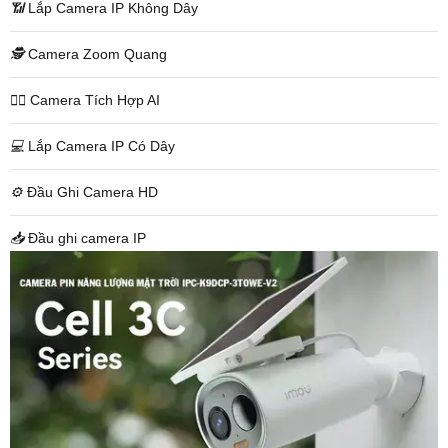
📶
Lắp Camera IP Không Dây
🕵️
Camera Zoom Quang
🧛‍♀️
Camera Tích Hợp AI
💻
Lắp Camera IP Có Dây
⚙️
Đầu Ghi Camera HD
📥
Đầu ghi camera IP