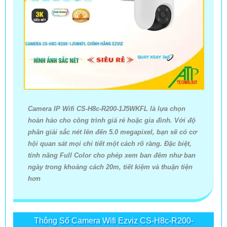
Camera IP Wifi CS-H8c-R200-1J5WKFL là lựa chọn
hoàn hảo cho công trình giá rẻ hoặc gia đình. Với độ
phân giải sắc nét lên đến 5.0 megapixel, bạn sẽ có cơ
hội quan sát mọi chi tiết một cách rõ ràng. Đặc biệt,
tính năng Full Color cho phép xem ban đêm như ban
ngày trong khoảng cách 20m, tiết kiệm và thuận tiện
hơn
Thông Số Camera Wifi Ezviz CS-H8c-R200-