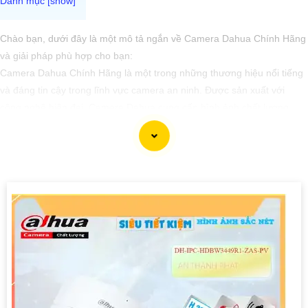
Chào bạn, dưới đây là một mô tả ngắn về Camera Dahua Chính Hãng
và giải pháp phù hợp cho bạn:
Camera Dahua Chính Hãng là một trong những thương hiệu nổi tiếng
và đáng tin cậy trong lĩnh vực camera an ninh. Được sản xuất với
công nghệ hiện đại, Camera Dahua cung cấp hình ảnh chất lượng
cao, độ phân giải sắc nét và tính năng thông minh như nhận dạng
khuôn mặt, lọc báo động giả và nhiều tính năng khác.
Để tìm mua Camera Dahua Chính Hãng với giá rẻ, bạn nên tìm kiếm
các đại lý, nhà phân phối uy tín, chính thức của Dahua. Đảm bảo sản
phẩm mua là chính hãng để
đẳng cấp
chất lượng và hỗ trợ sau bán
hàng tốt.
Để lựa chọn giải pháp phù hợp, quan trọng bạn cần xác định mục đích
sử dụng camera, khu vực lắp đặt, số lượng camera cần thiết và tính
năng cần có như ghi âm, xoay, zoom, cảnh báo... Với những yếu tố
này, bạn có thể tham khảo ý kiến của chuyên gia hoặc tư vấn viên để
chọn lựa được giải pháp tốt nhất cho nhu cầu của bạn.