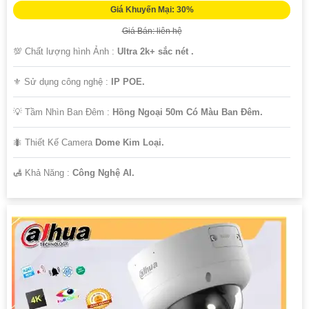
Giá Khuyến Mại: 30%
Giá Bán: liên hệ
💯 Chất lượng hình Ảnh :
Ultra 2k+ sắc nét .
⚜️ Sử dụng công nghệ :
IP POE.
💡 Tầm Nhìn Ban Đêm :
Hồng Ngoại 50m Có Màu Ban Đêm.
🐜 Thiết Kế Camera
Dome Kim Loại.
️🛃 Khả Năng :
Công Nghệ AI.