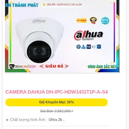
CAMERA DAHUA DH-IPC-HDW1431T1P-A-S4
Giá Khuyến Mại: 30%
Giá Bán: 2,662,000 ₫
☀️ Chất lượng hình Ảnh :
Ultra 2k .