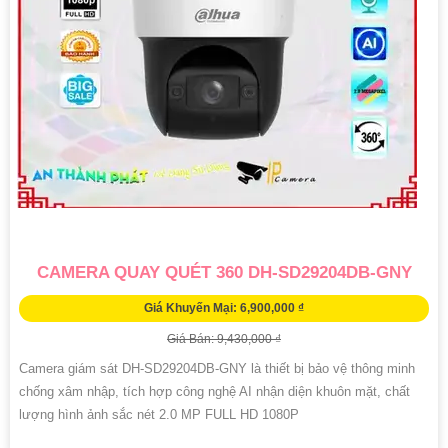
CAMERA QUAY QUÉT 360 DH-SD29204DB-GNY
Giá Khuyến Mại: 6,900,000 ₫
Giá Bán: 9,430,000 ₫
Camera giám sát DH-SD29204DB-GNY là thiết bị bảo vệ thông minh
chống xâm nhập, tích hợp công nghệ AI nhận diện khuôn mặt, chất
lượng hình ảnh sắc nét 2.0 MP FULL HD 1080P