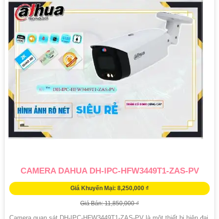
CAMERA DAHUA DH-IPC-HFW3449T1-ZAS-PV
Giá Khuyến Mại: 8,250,000 ₫
Giá Bán: 11,850,000 ₫
Camera quan sát DH-IPC-HFW3449T1-ZAS-PV là một thiết bị hiện đại