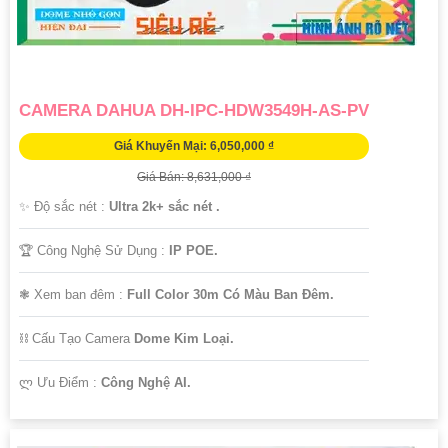
CAMERA DAHUA DH-IPC-HDW3549H-AS-PV
Giá Khuyến Mại: 6,050,000 ₫
Giá Bán: 8,631,000 ₫
✨ Độ sắc nét :
Ultra 2k+ sắc nét .
🏆 Công Nghệ Sử Dụng :
IP POE.
❃ Xem ban đêm :
Full Color 30m Có Màu Ban Đêm.
⛓ Cấu Tạo Camera
Dome Kim Loại.
️ლ Ưu Điểm :
Công Nghệ AI.