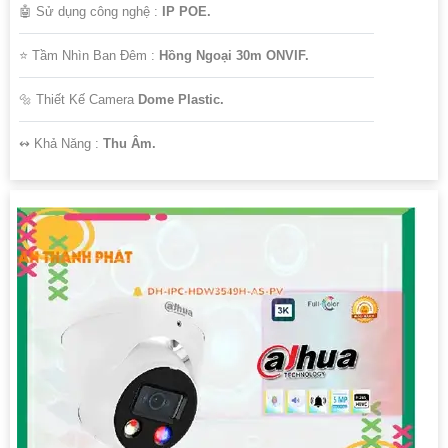
🤖️ Sử dụng công nghệ :
IP POE.
⭐ Tầm Nhìn Ban Đêm :
Hồng Ngoại 30m ONVIF.
🔩 Thiết Kế Camera
Dome Plastic.
️↭ Khả Năng :
Thu Âm.