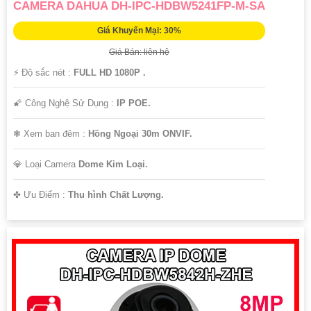
CAMERA DAHUA DH-IPC-HDBW5241FP-M-SA
Giá Khuyến Mại: 30%
Giá Bán: liên hệ
️⚡ Độ sắc nét :
FULL HD 1080P .
🌠 Công Nghệ Sử Dụng :
IP POE.
❃ Xem ban đêm :
Hồng Ngoại 30m ONVIF.
💎 Loại Camera
Dome Kim Loại.
️✤ Ưu Điểm :
Thu hình Chất Lượng.