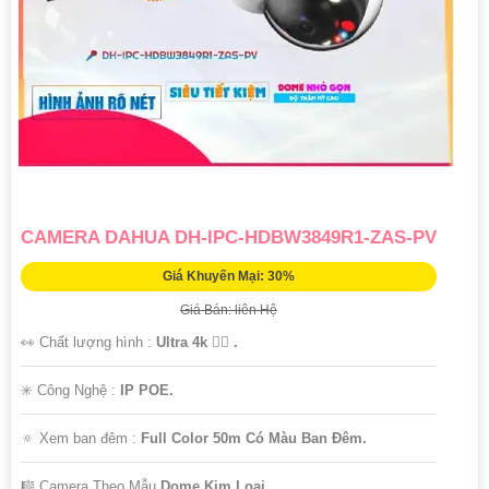
CAMERA DAHUA DH-IPC-HDBW3849R1-ZAS-PV
Giá Khuyến Mại: 30%
Giá Bán: liên Hệ
👀 Chất lượng hình :
Ultra 4k 👍🏾 .
✳️ Công Nghệ :
IP POE.
🔅 Xem ban đêm :
Full Color 50m Có Màu Ban Đêm.
🎼️ Camera Theo Mẫu
Dome Kim Loại.