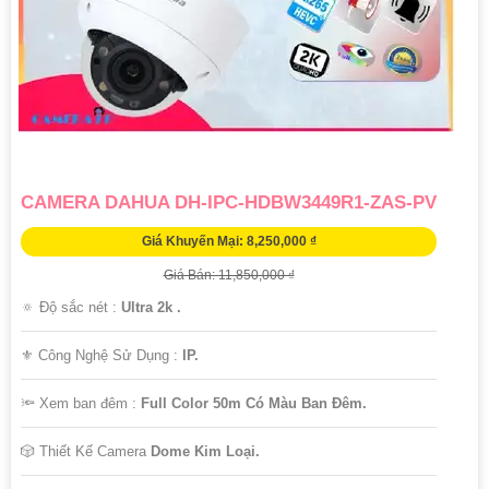
Chúc bạn thành công trong việc tìm hiểu và lựa chọn Camera Dahua
Chính Hãng giá rẻ và giải pháp phù hợp cho mình. Nếu cần thêm
thông tin hoặc hỗ trợ, hãy để lại câu hỏi để mình giúp bạn nhé!
CAMERA DAHUA DH-IPC-HDBW3449R1-ZAS-PV
Giá Khuyến Mại: 8,250,000 ₫
Giá Bán: 11,850,000 ₫
🔅 Độ sắc nét :
Ultra 2k .
⚜️ Công Nghệ Sử Dụng :
IP.
🔦 Xem ban đêm :
Full Color 50m Có Màu Ban Đêm.
🎲 Thiết Kế Camera
Dome Kim Loại.