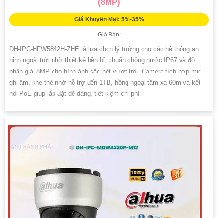
(8MP)
Giá Khuyến Mại: 5%-35%
Giá Bán:
DH-IPC-HFW5842H-ZHE là lựa chọn lý tưởng cho các hệ thống an
ninh ngoài trời nhờ thiết kế bền bỉ, chuẩn chống nước IP67 và độ
phân giải 8MP cho hình ảnh sắc nét vượt trội. Camera tích hợp mic
ghi âm, khe thẻ nhớ hỗ trợ đến 1TB, hồng ngoại tầm xa 60m và kết
nối PoE giúp lắp đặt dễ dàng, tiết kiệm chi phí