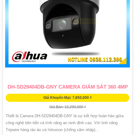
DH-SD29404DB-GNY CAMERA GIÁM SÁT 360 4MP
Giá Khuyến Mại: 7,850,000 ₫
Giá Bán: 10,290,000 ₫
Thiết bị Camera DH-SD29404DB-GNY là sự kết hợp hoàn hảo giữa
công nghệ tiên tiến và tính năng an ninh đỉnh cao. Với tinh năng
Tripwire hàng rào ảo và Intrusion (chống xâm nhập)...