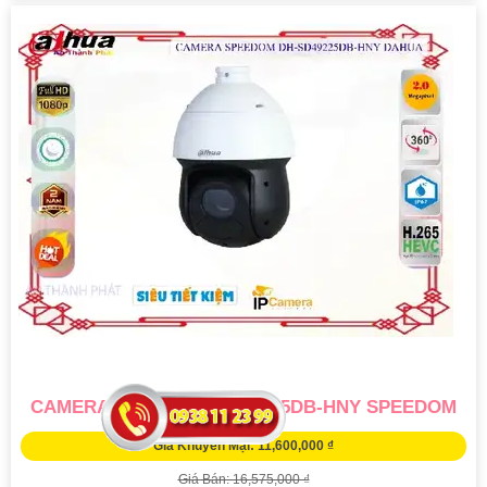
CAMERA DAHUA DH-SD49225DB-HNY SPEEDOM
Giá Khuyến Mại: 11,600,000 ₫
Giá Bán: 16,575,000 ₫