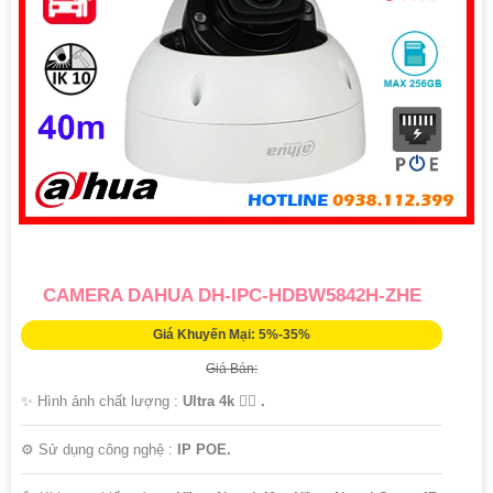
CAMERA DAHUA DH-IPC-HDBW5842H-ZHE
Giá Khuyến Mại: 5%-35%
Giá Bán:
✨ Hình ảnh chất lượng :
Ultra 4k 👍🏾 .
⚙ Sử dụng công nghệ :
IP POE.