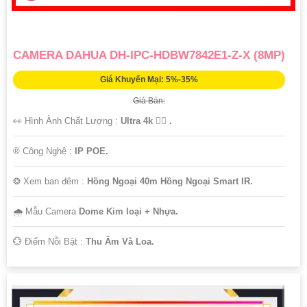
CAMERA DAHUA DH-IPC-HDBW7842E1-Z-X (8MP)
Giá Khuyến Mại: 5%-35%
Giá Bán:
👀 Hình Ành Chất Lượng :
Ultra 4k 👍🏾 .
®️ Công Nghệ :
IP POE.
❂ Xem ban đêm :
Hồng Ngoại 40m Hồng Ngoại Smart IR.
🌧️ Mẫu Camera
Dome Kim loại + Nhựa.
️💮 Điểm Nỗi Bật :
Thu Âm Và Loa.