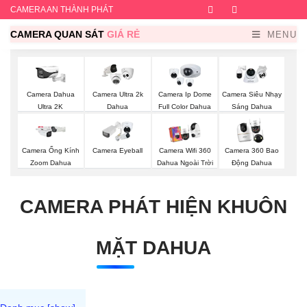
CAMERA AN THÀNH PHÁT
Facebook
Twitter
Instagram
Dribb
CAMERA QUAN SÁT
GIÁ RẺ
MENU
Camera Dahua
Camera Ultra 2k
Camera Ip Dome
Camera Siêu Nhạy
Ultra 2K
Dahua
Full Color Dahua
Sáng Dahua
Camera Ống Kính
Camera Eyeball
Camera Wifi 360
Camera 360 Bao
Zoom Dahua
Dahua Ngoài Trời
Động Dahua
CAMERA PHÁT HIỆN KHUÔN
MẶT DAHUA