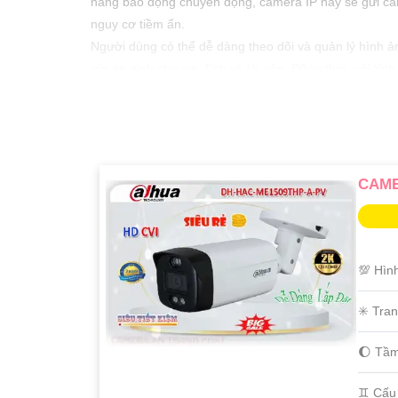
năng báo động chuyển động, camera IP này sẽ gửi cản
nguy cơ tiềm ẩn.
Người dùng có thể dễ dàng theo dõi và quản lý hình ả
gìn an ninh cho gia đình và tài sản. Đồng thời, với tí
nhân hay giải quyết vấn đề một cách hiệu quả.
CAME
💯 Hìn
✳️ Tra
🌔 Tầm
♊ Cấu