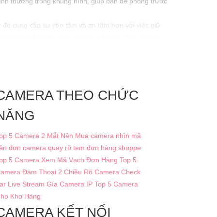
ình thường trong khung hình, giúp bạn đề phòng trước
ừ đó cung cấp sự yên tâm và an tâm hơn với việc giữ
 ra trong quá khứ để phục vụ cho việc xác định nguyên
CAMERA THEO CHỨC
NĂNG
op 5 Camera 2 Mắt Nên Mua
camera nhìn mã
ận đơn
camera quay rõ tem đơn hàng shoppe
op 5 Camera Xem Mã Vạch Đơn Hàng
Top 5
amera Đàm Thoại 2 Chiều Rõ
Camera Check
ar Live Stream
Gía Camera IP
Top 5 Camera
ho Kho Hàng
CAMERA KẾT NỐI