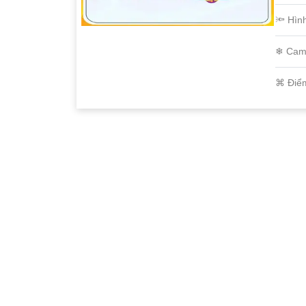
🔦 Hìn
❄ Cam
️⌘ Điể