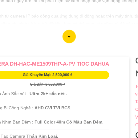
h báo ngay tức thì khi phát hiện sự xâm nhập hoặc vận động không b
nh từ camera IP báo động qua ứng dụng di động hoặc trên máy tính, t
nh năng ghi hình và lưu trữ dữ liệu, bạn có thể xem lại những gì đã xảy
RA DH-HAC-ME1509THP-A-PV TIOC DAHUA
Giá Khuyến Mại: 2,500,000 ₫
Giá Bán: 3,523,000 ₫
T
h Ảnh Sắc nét :
Ultra 2k+ sắc nét .
v
T
ng Bị Công Nghệ :
AHD CVI TVI BCS.
C
V
 Nhìn Ban Đêm :
Full Color 40m Có Màu Ban Đêm.
C
 Tạo Camera
Thân Kim Loại.