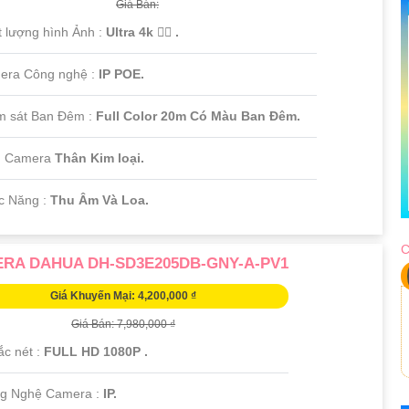
Giá Bán:
t lượng hình Ảnh :
Ultra 4k 👍🏾 .
era Công nghệ :
IP POE.
m sát Ban Đêm :
Full Color 20m Có Màu Ban Ðêm.
u Camera
Thân Kim loại.
c Năng :
Thu Âm Và Loa.
C
RA DAHUA DH-SD3E205DB-GNY-A-PV1
Giá Khuyến Mại: 4,200,000 ₫
Giá Bán: 7,980,000 ₫
ắc nét :
FULL HD 1080P .
ng Nghệ Camera :
IP.