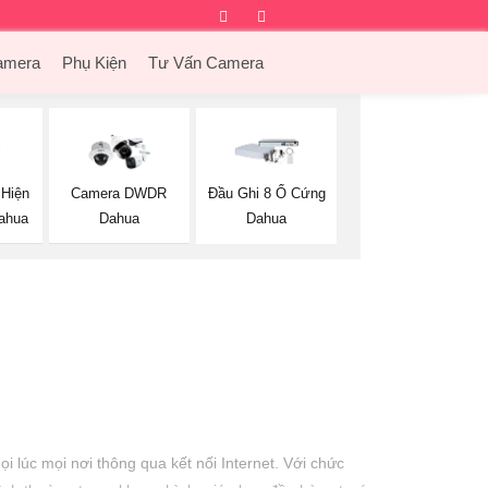
Facebook
Twitter
Instagram
Dribbble
amera
Phụ Kiện
Tư Vấn Camera
 Hiện
Camera DWDR
Đầu Ghi 8 Ổ Cứng
ahua
Dahua
Dahua
 lúc mọi nơi thông qua kết nối Internet. Với chức