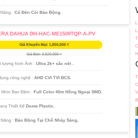
ả Năng :
Có Đèn Còi Báo Động.
L
L
RA DAHUA DH-HAC-ME1509TQP-A-PV
T
Giá Khuyến Mại: 1,850,000 ₫
C
H
Giá Bán: 3,020,000 ₫
t lượng hình Ảnh :
Ultra 2k+ sắc nét .
T
dụng công nghệ :
AHD CVI TVI BCS.
C
 Nhìn Ban Đêm :
Full Color 40m Hồng Ngoại SMD.
V
B
era Thiết Kế
Dome Plastic.
ả Năng :
Báo Động Tại Chỗ Nháy Sáng.