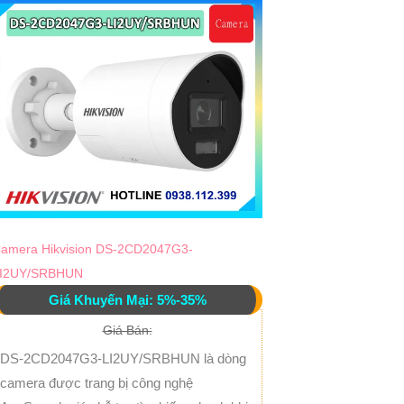
amera Hikvision DS-2CD2047G3-
I2UY/SRBHUN
Giá Khuyến Mại: 5%-35%
Giá Bán:
DS-2CD2047G3-LI2UY/SRBHUN là dòng
camera được trang bị công nghệ