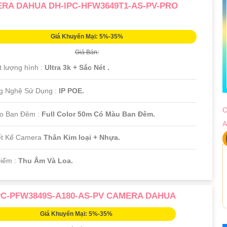
RA DAHUA DH-IPC-HFW3649T1-AS-PV-PRO
)
Giá Khuyến Mại: 5%-35%
Giá Bán:
t lượng hình :
Ultra 3k + Sắc Nét .
g Nghệ Sử Dụng :
IP POE.
C
o Ban Đêm :
Full Color 50m Có Màu Ban Ðêm.
A
iết Kế Camera
Thân Kim loại + Nhựa.
Điểm :
Thu Âm Và Loa.
PC-PFW3849S-A180-AS-PV CAMERA DAHUA
Giá Khuyến Mại: 5%-35%