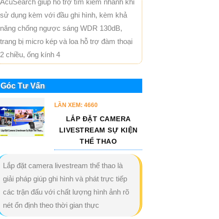
AcuSearch giúp hỗ trợ tìm kiếm nhanh khi
sử dụng kèm với đầu ghi hình, kèm khả
năng chống ngược sáng WDR 130dB,
trang bị micro kép và loa hỗ trợ đàm thoại
2 chiều, ống kính 4
Góc Tư Vấn
LẦN XEM: 4660
LẮP ĐẶT CAMERA
LIVESTREAM SỰ KIỆN
THỂ THAO
Lắp đặt camera livestream thể thao là
giải pháp giúp ghi hình và phát trực tiếp
các trận đấu với chất lượng hình ảnh rõ
nét ổn định theo thời gian thực