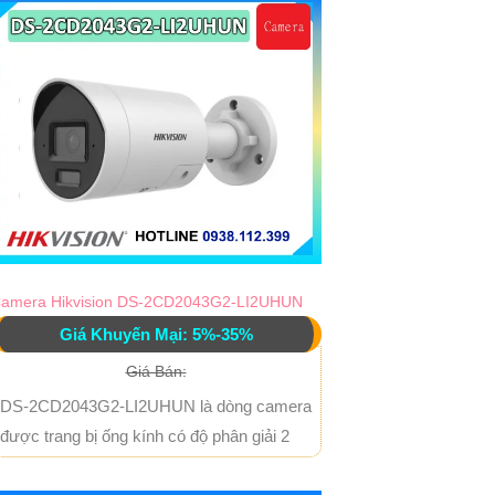
amera Hikvision DS-2CD2043G2-LI2UHUN
Giá Khuyến Mại: 5%-35%
Giá Bán:
DS-2CD2043G2-LI2UHUN là dòng camera
được trang bị ống kính có độ phân giải 2