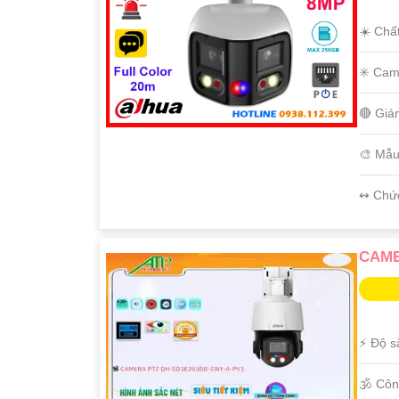
☀️ Chấ
✳️ Cam
🔴 Giá
🎨 Mẫ
️↭ Chứ
CAME
️⚡ Độ s
🕉️ Cô