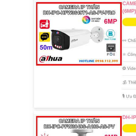
CAME
(6MP
👀 Chấ
⚛️ Côn
❂ Vide
🕉️ Th
️🎙 Ưu 
DH-I