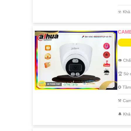
️☣️ Kh
CAME
👁 Chấ
'
🏆 Sử 
✪ Tầm
⚒ Cam
️🔔 Kh