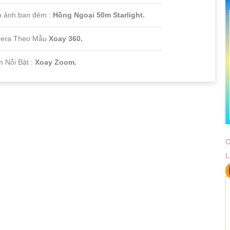
h ảnh ban đêm :
Hồng Ngoại 50m Starlight.
era Theo Mẫu
Xoay 360.
m Nỗi Bật :
Xoay Zoom.
C
L