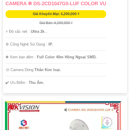
CAMERA ❇ DS-2CD1047G0-LUF COLOR VU
Giá Khuyến Mại: 4,200,000 ₫
Giá Bán: 4,200,000 ₫
️⚡ Độ sắc nét :
Ultra 2k .
⚙ Công Nghệ Sử Dụng :
IP.
❃ Xem ban đêm :
Full Color 40m Hồng Ngoại SMD.
🎨 Camera Dòng
Thân Kim loại.
️✔️ Ưu Điểm :
Thu Âm.