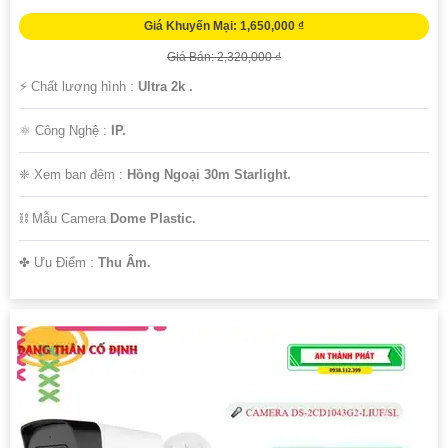
Giá Khuyến Mại: 1,650,000 ₫
Giá Bán: 2,320,000 ₫
️⚡ Chất lượng hình :
Ultra 2k .
⚛️ Công Nghệ :
IP.
❈ Xem ban đêm :
Hồng Ngoại 30m Starlight.
⛓ Mẫu Camera
Dome Plastic.
️✤ Ưu Điểm :
Thu Âm.