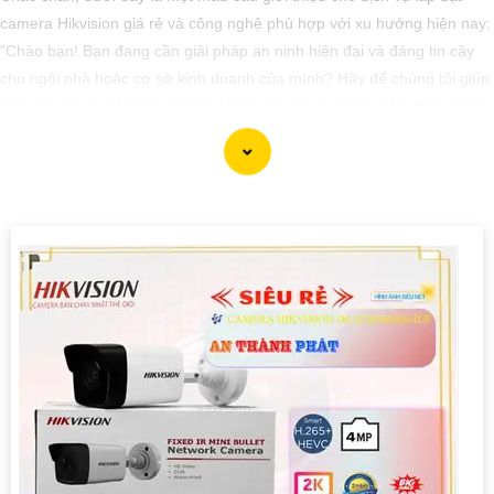
camera Hikvision giá rẻ và công nghệ phù hợp với xu hướng hiện nay:
"Chào bạn! Bạn đang cần giải pháp an ninh hiện đại và đáng tin cậy
cho ngôi nhà hoặc cơ sở kinh doanh của mình? Hãy để chúng tôi giúp
bạn với dịch vụ lắp đặt camera Hikvision giá rẻ, mang đến công nghệ
hàng đầu và hiệu suất ổn định. Với chúng tôi, bạn hoàn toàn yên tâm
về an ninh mà không cần lo lắng về giá cả. Hãy liên hệ ngay để được
tư vấn chi tiết và nhận ưu đãi hấp dẫn!"
'