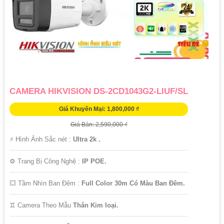
CAMERA HIKVISION DS-2CD1043G2-LIUF/SL
Giá Khuyến Mại: 1,800,000 ₫
Giá Bán: 2,590,000 ₫
️⚡ Hình Ảnh Sắc nét :
Ultra 2k .
⚙ Trang Bị Công Nghệ :
IP POE.
💥 Tầm Nhìn Ban Đêm :
Full Color 30m Có Màu Ban Ðêm.
♊ Camera Theo Mẫu
Thân Kim loại.