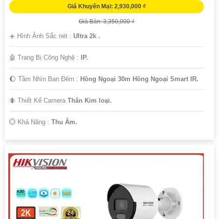
Giá Khuyến Mại: 2,930,000 ₫
Giá Bán: 3,350,000 ₫
☀️ Hình Ảnh Sắc nét :
Ultra 2k .
🤖️ Trang Bị Công Nghệ :
IP.
🌔 Tầm Nhìn Ban Đêm :
Hồng Ngoại 30m Hồng Ngoại Smart IR.
🐜 Thiết Kế Camera
Thân Kim loại.
️💮 Khả Năng :
Thu Âm.