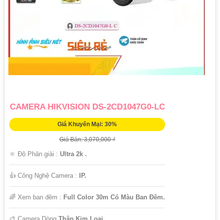
CAMERA HIKVISION DS-2CD1047G0-LC
Giá Khuyến Mại: 30%
Giá Bán: 3,070,000 ₫
🔆 Độ Phân giải :
Ultra 2k .
👍 Công Nghệ Camera :
IP.
🌈 Xem ban đêm :
Full Color 30m Có Màu Ban Đêm.
🎨 Camera Dòng
Thân Kim Loại.