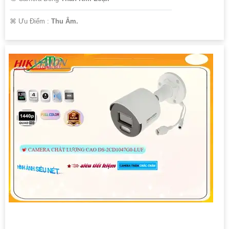
️⌘ Ưu Điểm :
Thu Âm.