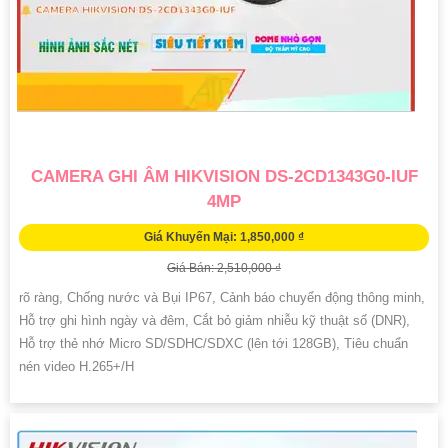
CAMERA GHI ÂM HIKVISION DS-2CD1343G0-IUF
4MP
Giá Khuyến Mại: 1,850,000 ₫
Giá Bán: 2,510,000 ₫
rõ ràng, Chống nước và Bụi IP67, Cảnh báo chuyển động thông minh,
Hỗ trợ ghi hình ngày và đêm, Cắt bỏ giảm nhiễu kỹ thuật số (DNR),
Hỗ trợ thẻ nhớ Micro SD/SDHC/SDXC (lên tới 128GB), Tiêu chuẩn
nén video H.265+/H