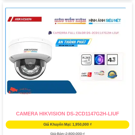
CAMERA HIKVISION DS-2CD1147G2H-LIUF
Giá Khuyến Mại: 1,950,000 ₫
Giá Bán: 2,800,000 ₫