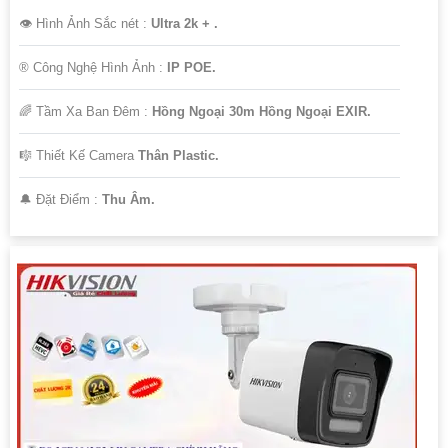
👁 Hình Ảnh Sắc nét :
Ultra 2k + .
®️ Công Nghệ Hình Ảnh :
IP POE.
🌈 Tầm Xa Ban Đêm :
Hồng Ngoại 30m Hồng Ngoại EXIR.
🎼️ Thiết Kế Camera
Thân Plastic.
️🔔 Đặt Điểm :
Thu Âm.