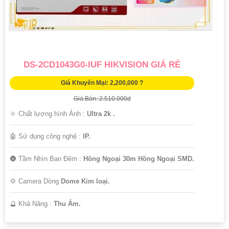
DS-2CD1043G0-IUF HIKVISION GIÁ RẺ
Giá Khuyến Mại: 2,200,000 ?
Giá Bán: 2.510.000d
🔆 Chất lượng hình Ảnh :
Ultra 2k .
🤖️ Sử dụng công nghệ :
IP.
🌚 Tầm Nhìn Ban Đêm :
Hồng Ngoại 30m Hồng Ngoại SMD.
💢 Camera Dòng
Dome Kim loại.
️🔮 Khả Năng :
Thu Âm.