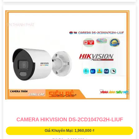
CAMERA HIKVISION DS-2CD1047G2H-LIUF
Giá Khuyến Mại: 1,960,000 ₫