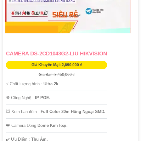
CAMERA DS-2CD1043G2-LIU HIKVISION
Giá Khuyến Mại: 2,690,000 ₫
Giá Bán: 3,450,000 ₫
️⚡ Chất lượng hình :
Ultra 2k .
⚒ Công Nghệ :
IP POE.
💥 Xem ban đêm :
Full Color 20m Hồng Ngoại SMD.
👑 Camera Dòng
Dome Kim loại.
️✔️ Ưu Điểm :
Thu Âm.