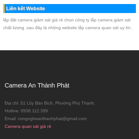
Liên kết Website
lắp đặt camera giám sát giá rẻ chọn công ty lắp camera giám sát
chất lượng ,sau đây là những website lắp camera quan sát uy tín .
Camera An Thành Phát
Địa chỉ: 51 Lũy Bán Bích, Phường Phú Thạnh,
Hotline: 0938.112.399
Email: congngheanthanhphat@gmail.com
Camera quan sát giá rẻ