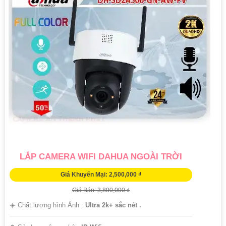
LẮP CAMERA WIFI DAHUA NGOÀI TRỜI
Giá Khuyến Mại: 2,500,000 ₫
Giá Bán: 3,800,000 ₫
☀️ Chất lượng hình Ảnh :
Ultra 2k+ sắc nét .