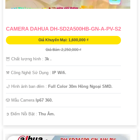
CAMERA DAHUA DH-SD2A500HB-GN-A-PV-S2
Giá Khuyến Mại: 1,600,000 ₫
Giá Bán: 2,250,000 ₫
🦉 Chất lượng hình :
3k .
⚒ Công Nghệ Sử Dụng :
IP Wifi.
🌙 Hình ảnh ban đêm :
Full Color 30m Hồng Ngoại SMD.
🎲 Mẫu Camera
Ip67 360.
️➲ Điểm Nỗi Bật :
Thu Âm.