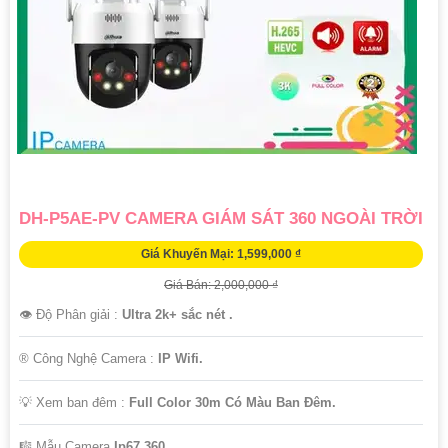
DH-P5AE-PV CAMERA GIÁM SÁT 360 NGOÀI TRỜI
Giá Khuyến Mại: 1,599,000 ₫
Giá Bán: 2,000,000 ₫
👁 Độ Phân giải :
Ultra 2k+ sắc nét .
®️ Công Nghệ Camera :
IP Wifi.
💡 Xem ban đêm :
Full Color 30m Có Màu Ban Ðêm.
🎼️ Mẫu Camera
Ip67 360.