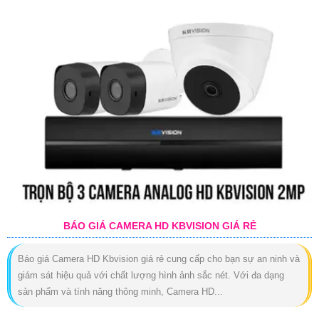
BÁO GIÁ CAMERA HD KBVISION GIÁ RẺ
Báo giá Camera HD Kbvision giá rẻ cung cấp cho bạn sự an ninh và
giám sát hiệu quả với chất lượng hình ảnh sắc nét. Với đa dạng
sản phẩm và tính năng thông minh, Camera HD...