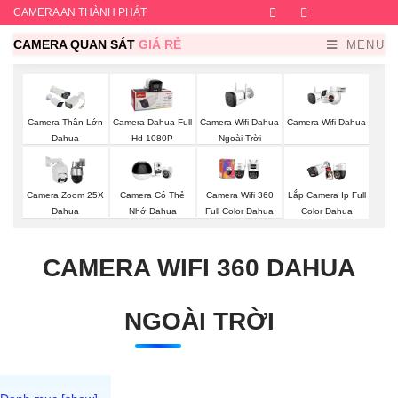
CAMERA AN THÀNH PHÁT
Facebook
Twitter
Instagram
Dribb
CAMERA QUAN SÁT
GIÁ RẺ
MENU
Camera Wifi Dahua
Camera Wifi Dahua
Camera Thân Lớn
Camera Dahua Full
Ngoài Trời
Dahua
Hd 1080P
Camera Zoom 25X
Camera Có Thẻ
Camera Wifi 360
Lắp Camera Ip Full
Dahua
Nhớ Dahua
Full Color Dahua
Color Dahua
CAMERA WIFI 360 DAHUA
NGOÀI TRỜI