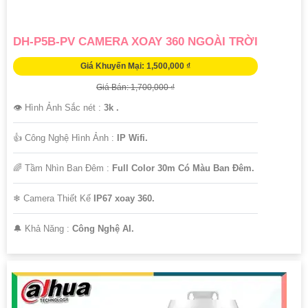
DH-P5B-PV CAMERA XOAY 360 NGOÀI TRỜI
Giá Khuyến Mại: 1,500,000 ₫
Giá Bán: 1,700,000 ₫
👁 Hình Ảnh Sắc nét :
3k .
👍 Công Nghệ Hình Ảnh :
IP Wifi.
🌈 Tầm Nhìn Ban Đêm :
Full Color 30m Có Màu Ban Ðêm.
❄ Camera Thiết Kế
IP67 xoay 360.
️🔔 Khả Năng :
Công Nghệ AI.