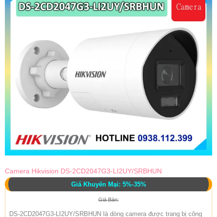
Camera Hikvision DS-2CD2047G3-LI2UY/SRBHUN
Giá Khuyến Mại: 5%-35%
Giá Bán:
DS-2CD2047G3-LI2UY/SRBHUN là dòng camera được trang bị công