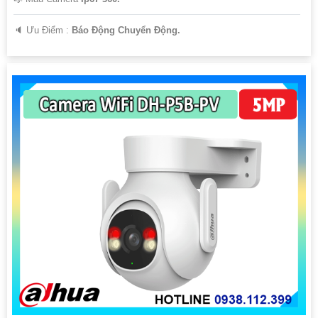
️🔈 Ưu Điểm :
Báo Động Chuyển Động.