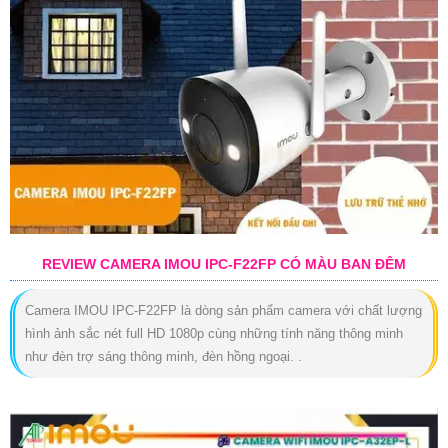
REVIEW CAMERA IMOU IPC-F22FP CÓ MÀU BAN ĐÊM
Camera IMOU IPC-F22FP là dòng sản phẩm camera với chất lượng
hình ảnh sắc nét full HD 1080p cùng những tính năng thông minh
như đèn trợ sáng thông minh, đèn hồng ngoại. .