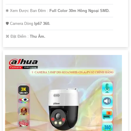
❃ Xem Được Ban Đêm :
Full Color 30m Hồng Ngoại SMD.
🛡 Camera Dòng
Ip67 360.
️⌘ Đặt Điểm :
Thu Âm.