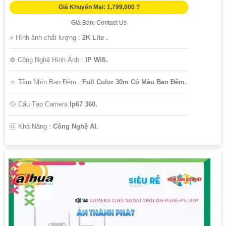
Giá Khuyến Mại: 1,799,000 ?
Giá Bán: Contact Us
️⚡ Hình ảnh chất lượng :
2K Lite .
⚙ Công Nghệ Hình Ảnh :
IP Wifi.
🔅 Tầm Nhìn Ban Đêm :
Full Color 30m Có Màu Ban Ðêm.
💦 Cấu Tạo Camera
Ip67 360.
️🆑 Khả Năng :
Công Nghệ AI.