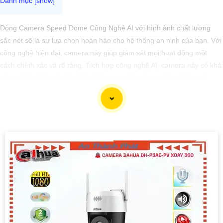
Dòng Camera Speed Dome Công Nghệ AI với hình ảnh chất lượng
sắc nét sẽ là sự lựa chọn hoàn hảo cho hệ thống an ninh của bạn. Với
công nghệ hiện đại, camera này giúp giám sát mọi hoạt động một
cách chính xác và rõ ràng. Tích hợp công nghệ AI, camera này có khả
năng nhận diện và phân biệt đối tượng, giúp tăng cường hiệu quả
giám sát và bảo vệ.
Hãy chọn Camera Speed Dome Công Nghệ AI để
nâng cao an toàn
an toàn cho gia đình, doanh nghiệp của bạn và hãy đầu tư vào một
giải pháp an ninh đáng tin cậy.