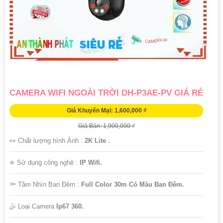
'
CAMERA WIFI NGOÀI TRỜI DH-P3AE-PV GIÁ RẺ
Giá Khuyến Mại: 1,600,000 ₫
Giá Bán: 1,900,000 ₫
👀 Chất lượng hình Ảnh :
2K Lite .
✳️ Sử dụng công nghệ :
IP Wifi.
🔦 Tầm Nhìn Ban Đêm :
Full Color 30m Có Màu Ban Ðêm.
🤹 Loại Camera
Ip67 360.