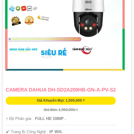
CAMERA DAHUA DH-SD2A200HB-GN-A-PV-S2
Giá Khuyến Mại: 1,500,000 ₫
Giá Bán: 1,950,000 ₫
️⚡ Độ Phân giải :
FULL HD 1080P .
🌠 Trang Bị Công Nghệ :
IP Wifi.