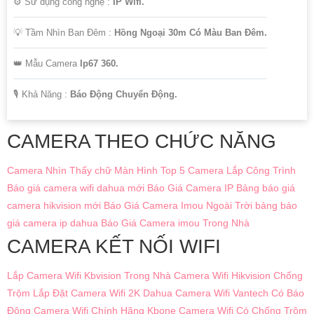
⚙ Sử dụng công nghệ :
IP Wifi.
💡 Tầm Nhìn Ban Đêm :
Hồng Ngoại 30m Có Màu Ban Đêm.
👑 Mẫu Camera
Ip67 360.
️🎙 Khả Năng :
Báo Động Chuyển Động.
CAMERA THEO CHỨC NĂNG
Camera Nhìn Thấy chữ Màn Hình
Top 5 Camera Lắp Công Trình
Báo giá camera wifi dahua mới
Báo Giá Camera IP
Bảng báo giá
camera hikvision mới
Báo Giá Camera Imou Ngoài Trời
bảng báo
giá camera ip dahua
Báo Giá Camera imou Trong Nhà
CAMERA KẾT NỐI WIFI
Lắp Camera Wifi Kbvision Trong Nhà
Camera Wifi Hikvision Chống
Trộm
Lắp Đặt Camera Wifi 2K Dahua
Camera Wifi Vantech Có Báo
Động
Camera Wifi Chính Hãng Kbone
Camera Wifi Có Chống Trộm