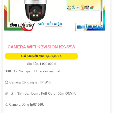
'
CAMERA WIFI KBVISION KX-S5W
Giá Khuyến Mại: 1,600,000 ₫
Giá Bán: 1,900,000 ₫
👁️‍🗨 Độ Phân giải :
Ultra 2k+ sắc nét .
🏆 Camera Công nghệ :
IP Wifi.
🌈 Tầm Nhìn Ban Đêm :
Full Color 30m ONVIF.
🎨 Camera Dòng
Ip67 360.