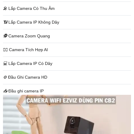
️🎤️
Lắp Camera Có Thu Âm
📶
Lắp Camera IP Không Dây
🕵️
Camera Zoom Quang
🧛‍♀️
Camera Tích Hợp AI
💻
Lắp Camera IP Có Dây
⚙️
Đầu Ghi Camera HD
📥
Đầu ghi camera IP