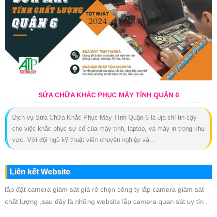
SỬA CHỮA KHẮC PHỤC MÁY TÍNH QUẬN 6
Dịch vụ Sửa Chữa Khắc Phục Máy Tính Quận 6 là địa chỉ tin cậy
cho việc khắc phục sự cố của máy tính, laptop, và máy in trong khu
vực. Với đội ngũ kỹ thuật viên chuyên nghiệp và...
Liên kết Website
lắp đặt camera giám sát giá rẻ chọn công ty lắp camera giám sát
chất lượng ,sau đây là những website lắp camera quan sát uy tín .