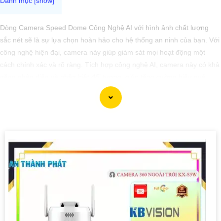
Dòng Camera Speed Dome Công Nghệ AI với hình ảnh chất lượng
sắc nét sẽ là sự lựa chọn hoàn hảo cho hệ thống an ninh của bạn. Với
công nghệ hiện đại, camera này giúp giám sát mọi hoạt động một
cách chính xác và rõ ràng. Tích hợp công nghệ AI, camera này có khả
năng nhận diện và phân biệt đối tượng, giúp tăng cường hiệu quả
giám sát và bảo vệ.
Hãy chọn Camera Speed Dome Công Nghệ AI để
nâng cao an toàn
an toàn cho gia đình, doanh nghiệp của bạn và hãy đầu tư vào một
giải pháp an ninh đáng tin cậy.