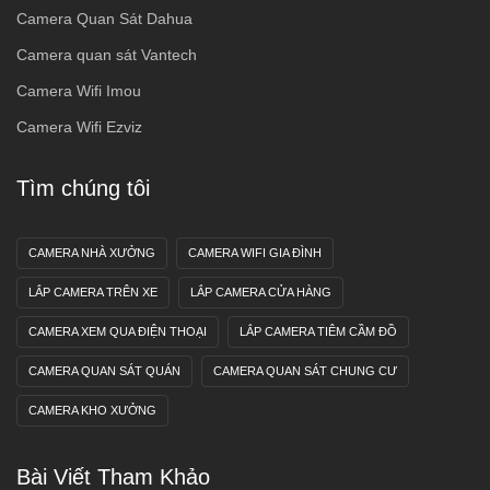
Camera Quan Sát Dahua
Camera quan sát Vantech
Camera Wifi Imou
Camera Wifi Ezviz
Tìm chúng tôi
CAMERA NHÀ XƯỞNG
CAMERA WIFI GIA ĐÌNH
LẮP CAMERA TRÊN XE
LẮP CAMERA CỬA HÀNG
CAMERA XEM QUA ĐIỆN THOẠI
LẮP CAMERA TIÊM CẦM ĐỒ
CAMERA QUAN SÁT QUÁN
CAMERA QUAN SÁT CHUNG CƯ
CAMERA KHO XƯỞNG
Bài Viết Tham Khảo