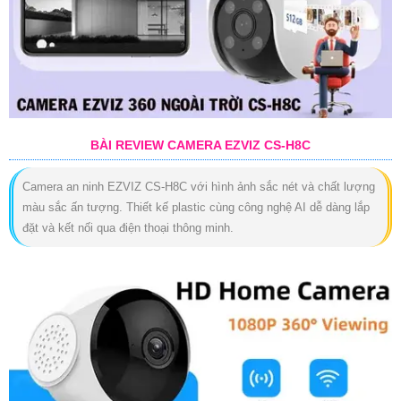
BÀI REVIEW CAMERA EZVIZ CS-H8C
Camera an ninh EZVIZ CS-H8C với hình ảnh sắc nét và chất lượng
màu sắc ấn tượng. Thiết kế plastic cùng công nghệ AI dễ dàng lắp
đặt và kết nối qua điện thoại thông minh.