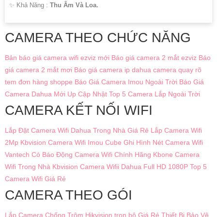
️✨ Khả Năng :
Thu Âm Và Loa.
CAMERA THEO CHỨC NĂNG
Bản báo giá camera wifi ezviz mới
Báo giá camera 2 mắt ezviz
Báo
giá camera 2 mắt mơi
Báo giá camera ip dahua
camera quay rõ
tem đơn hàng shoppe
Báo Giá Camera Imou Ngoài Trời
Báo Giá
Camera Dahua Mới Up Cập Nhật
Top 5 Camera Lắp Ngoài Trời
CAMERA KẾT NỐI WIFI
Lắp Đặt Camera Wifi Dahua Trong Nhà Giá Rẻ
Lắp Camera Wifi
2Mp Kbvision
Camera Wifi Imou Cube Ghi Hình Nét
Camera Wifi
Vantech Có Báo Động
Camera Wifi Chính Hãng Kbone
Camera
Wifi Trong Nhà Kbvision
Camera Wifii Dahua Full HD 1080P
Top 5
Camera Wifi Giá Rẻ
CAMERA THEO GÓI
Lắp Camera Chống Trộm Hikvision trọn bộ Giá Rẻ
Thiết Bị Bảo Vệ