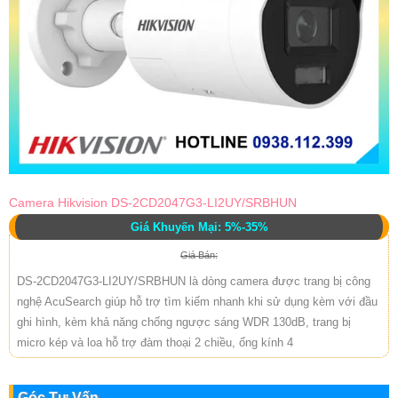
Camera Hikvision DS-2CD2047G3-LI2UY/SRBHUN
Giá Khuyến Mại: 5%-35%
Giá Bán:
DS-2CD2047G3-LI2UY/SRBHUN là dòng camera được trang bị công
nghệ AcuSearch giúp hỗ trợ tìm kiếm nhanh khi sử dụng kèm với đầu
ghi hình, kèm khả năng chống ngược sáng WDR 130dB, trang bị
micro kép và loa hỗ trợ đàm thoại 2 chiều, ống kính 4
Góc Tư Vấn