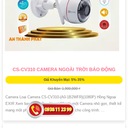
CS-CV310 CAMERA NGOÀI TRỜI BÁO ĐỘNG
Giá Khuyến Mại: 5%-35%
Giá Bán: 1,900,000 ₫
Camera Loại Camera CS-CV310-(A0-1B2WFR)(1080P) Hồng Ngoại
EXIR Xem ban đêm Hồng Ngoại 30m là một Camera nhỏ gọn, thiết kế
mang một phong cách mỹ thuật, phù hợp cho công trình. ...