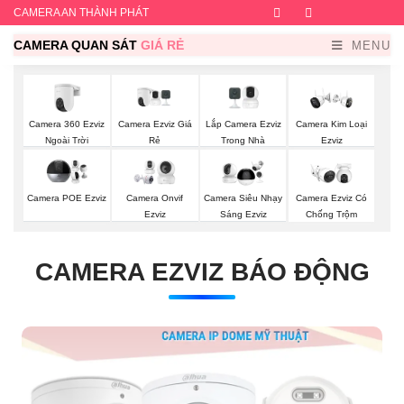
CAMERA AN THÀNH PHÁT
Facebook
Twitter
Instagram
Dribb
CAMERA QUAN SÁT
GIÁ RẺ
MENU
Camera 360 Ezviz
Camera Ezviz Giá
Lắp Camera Ezviz
Camera Kim Loại
Ngoài Trời
Rẻ
Trong Nhà
Ezviz
Camera POE Ezviz
Camera Onvif
Camera Siêu Nhạy
Camera Ezviz Có
Ezviz
Sáng Ezviz
Chống Trộm
CAMERA EZVIZ BÁO ĐỘNG