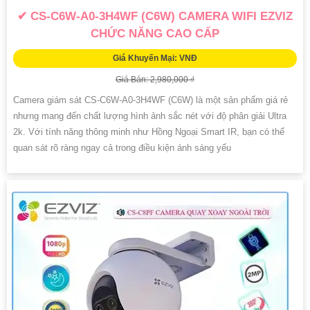
✔ CS-C6W-A0-3H4WF (C6W) CAMERA WIFI EZVIZ
CHỨC NĂNG CAO CẤP
Giá Khuyến Mại: VNĐ
Giá Bán: 2,980,000 ₫
Camera giám sát CS-C6W-A0-3H4WF (C6W) là một sản phẩm giá rẻ
nhưng mang đến chất lượng hình ảnh sắc nét với độ phân giải Ultra
2k. Với tính năng thông minh như Hồng Ngoại Smart IR, bạn có thể
quan sát rõ ràng ngay cả trong điều kiện ánh sáng yếu