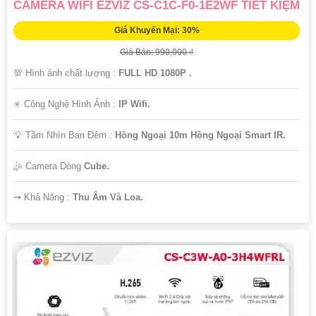
CAMERA WIFI EZVIZ CS-C1C-F0-1E2WF TIẾT KIỆM
Giá Khuyến Mại: 30%
Giá Bán: 990,000 ₫
💯 Hình ảnh chất lượng :
FULL HD 1080P .
✳️ Công Nghệ Hình Ảnh :
IP Wifi.
💡 Tầm Nhìn Ban Đêm :
Hồng Ngoại 10m Hồng Ngoại Smart IR.
🤹 Camera Dòng
Cube.
️⇝ Khả Năng :
Thu Âm Và Loa.