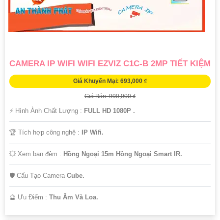
CAMERA IP WIFI WIFI EZVIZ C1C-B 2MP TIẾT KIỆM
Giá Khuyến Mại: 693,000 ₫
Giá Bán: 990,000 ₫
️⚡ Hình Ành Chất Lượng :
FULL HD 1080P .
🏆 Tích hợp công nghệ :
IP Wifi.
💥 Xem ban đêm :
Hồng Ngoại 15m Hồng Ngoại Smart IR.
🛡 Cấu Tạo Camera
Cube.
️🔮 Ưu Điểm :
Thu Âm Và Loa.