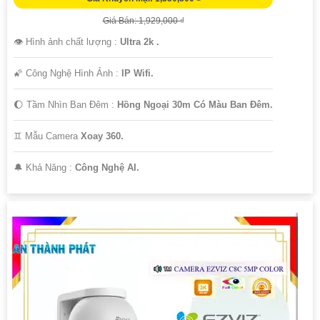
Giá Bán: 1,929,000 ₫
👁 Hình ảnh chất lượng :
Ultra 2k .
🌠 Công Nghệ Hình Ảnh :
IP Wifi.
🌔 Tầm Nhìn Ban Đêm :
Hồng Ngoại 30m Có Màu Ban Ðêm.
♊ Mẫu Camera
Xoay 360.
️🔔 Khả Năng :
Công Nghệ AI.