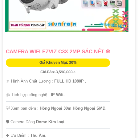
CAMERA WIFI EZVIZ C3X 2MP SẮC NÉT ❇
Giá Khuyến Mại: 30%
Giá Bán: 3,590,000 ₫
🔆 Hình Ành Chất Lượng :
FULL HD 1080P .
🕉️ Tích hợp công nghệ :
IP Wifi.
💡 Xem ban đêm :
Hồng Ngoại 30m Hồng Ngoại SMD.
🛡 Camera Dòng
Dome Kim loại.
️✤ Ưu Điểm :
Thu Âm.