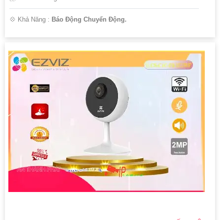
️💠 Khả Năng :
Báo Động Chuyển Động.