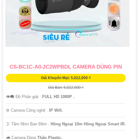
CS-BC1C-A0-2C2WPBDL CAMERA DÙNG PIN
Giá Khuyến Mại: 5,022,000 ₫
Giá Bán: 5,022,000 ₫
👁️‍🗨 Độ Phân giải :
FULL HD 1080P .
⚙ Camera Công nghệ :
IP Wifi.
🌛 Tầm Nhìn Ban Đêm :
Hồng Ngoại 10m Hồng Ngoại Smart IR.
🌧️ Camera Dòng
Thân Plastic.