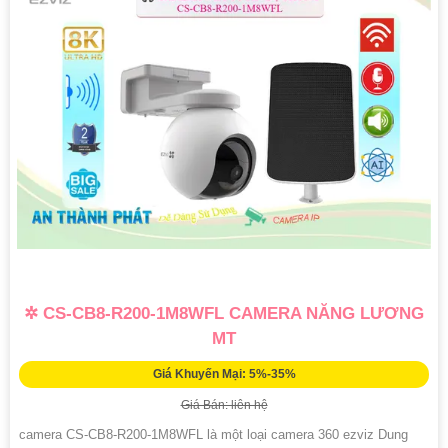
✲ CS-CB8-R200-1M8WFL CAMERA NĂNG LƯƠNG
MT
Giá Khuyến Mại: 5%-35%
Giá Bán: liên hệ
camera CS-CB8-R200-1M8WFL là một loại camera 360 ezviz Dung