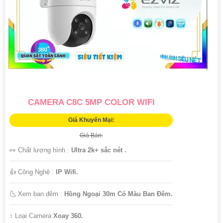
CAMERA C8C 5MP COLOR WIFI
Giá Khuyến Mại:
Giá Bán:
👀 Chất lượng hình :
Ultra 2k+ sắc nét .
👍 Công Nghệ :
IP Wifi.
🌜 Xem ban đêm :
Hồng Ngoại 30m Có Màu Ban Ðêm.
↕️ Loại Camera
Xoay 360.