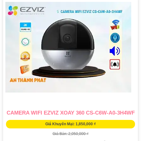
CAMERA WIFI EZVIZ XOAY 360 CS-C6W-A0-3H4WF
Giá Khuyến Mại: 1,850,000 ₫
Giá Bán: 2,050,000 ₫