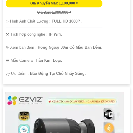
Giá Khuyến Mại: 1,100,000 ₫
Giá Bán: 1,380,000 ₫
✨ Hình Ành Chất Lượng :
FULL HD 1080P .
⚒ Tích hợp công nghệ :
IP Wifi.
❈ Xem ban đêm :
Hồng Ngoại 30m Có Màu Ban Đêm.
👑 Mẫu Camera
Thân Kim Loại.
️ლ Ưu Điểm :
Báo Động Tại Chỗ Nháy Sáng.