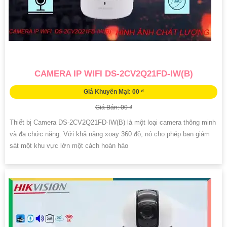
CAMERA IP WIFI DS-2CV2Q21FD-IW(B)
Giá Khuyến Mại: 00 ₫
Giá Bán: 00 ₫
Thiết bị Camera DS-2CV2Q21FD-IW(B) là một loại camera thông minh
và đa chức năng. Với khả năng xoay 360 độ, nó cho phép bạn giám
sát một khu vực lớn một cách hoàn hảo