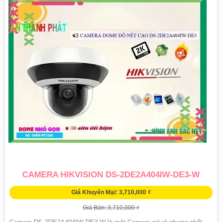
CAMERA HIKVISION DS-2DE2A404IW-DE3-W
Giá Khuyến Mại: 3,710,000 ₫
Giá Bán: 3,710,000 ₫