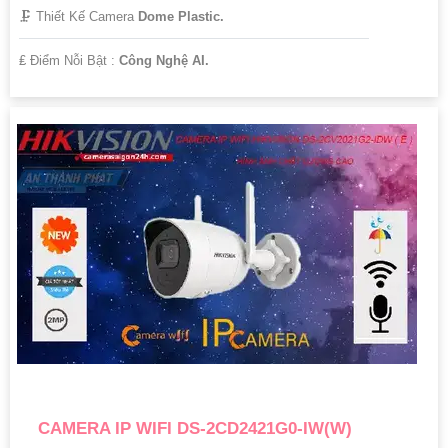
🗜️ Thiết Kế Camera
Dome Plastic.
️₤ Điểm Nỗi Bật :
Công Nghệ AI.
CAMERA IP WIFI DS-2CD2421G0-IW(W)