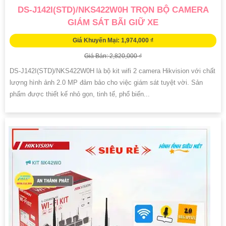
DS-J142I(STD)/NKS422W0H TRỌN BỘ CAMERA
GIÁM SÁT BÃI GIỮ XE
Giá Khuyến Mại: 1,974,000 ₫
Giá Bán: 2,820,000 ₫
DS-J142I(STD)/NKS422W0H là bộ kit wifi 2 camera Hikvision với chất
lượng hình ảnh 2.0 MP đảm bảo cho việc giám sát tuyệt vời. Sản
phẩm được thiết kế nhỏ gọn, tinh tế, phổ biến...