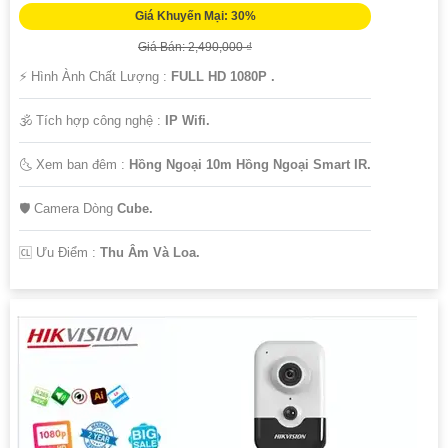
Giá Khuyến Mại: 30%
Giá Bán: 2,490,000 ₫
️⚡ Hình Ành Chất Lượng :
FULL HD 1080P .
🕉️ Tích hợp công nghệ :
IP Wifi.
🌜 Xem ban đêm :
Hồng Ngoại 10m Hồng Ngoại Smart IR.
🛡 Camera Dòng
Cube.
️🆑 Ưu Điểm :
Thu Âm Và Loa.