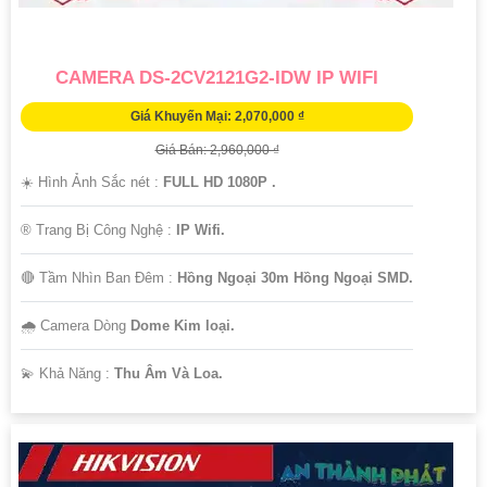
CAMERA DS-2CV2121G2-IDW IP WIFI
Giá Khuyến Mại: 2,070,000 ₫
Giá Bán: 2,960,000 ₫
☀️ Hình Ảnh Sắc nét :
FULL HD 1080P .
®️ Trang Bị Công Nghệ :
IP Wifi.
🔴 Tầm Nhìn Ban Đêm :
Hồng Ngoại 30m Hồng Ngoại SMD.
🌧️ Camera Dòng
Dome Kim loại.
️💫 Khả Năng :
Thu Âm Và Loa.