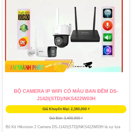
BỘ CAMERA IP WIFI CÓ MÀU BAN ĐÊM DS-
J142I(STD)/NKS422W03H
Giá Khuyến Mại: 2,380,000 ₫
Giá Bán: 3,400,000 ₫
Bộ Kit Hikvision 2 Camera DS-J142I(STD)/NKS422W03H là sự lựa