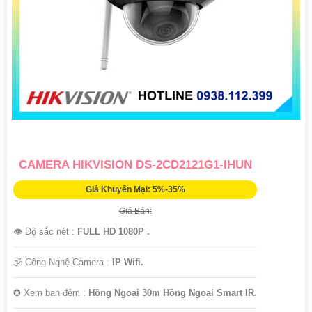
'
CAMERA HIKVISION DS-2CD2121G1-IHUN
Giá Khuyến Mại: 5%-35%
Giá Bán:
👁 Độ sắc nét :
FULL HD 1080P .
🕉️ Công Nghệ Camera :
IP Wifi.
✪ Xem ban đêm :
Hồng Ngoại 30m Hồng Ngoại Smart IR.