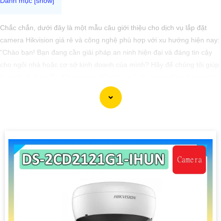
Chắc chắn, dưới đây là một mẫu câu giới thiệu cho dịch vụ lắp đặt
camera Hikvision giá rẻ và công nghệ phù hợp với xu hướng hiện nay:
"Chào bạn! Bạn đang cần giải pháp an ninh hiện đại và đáng tin cậy
cho ngôi nhà hoặc cơ sở kinh doanh của mình? Hãy để chúng tôi giúp
bạn với dịch vụ lắp đặt camera Hikvision giá rẻ, mang đến công nghệ
hàng đầu và hiệu suất ổn định. Với chúng tôi, bạn hoàn toàn yên tâm
về an ninh mà không cần lo lắng về giá cả. Hãy liên hệ ngay để được
tư vấn chi tiết và nhận ưu đãi hấp dẫn!"