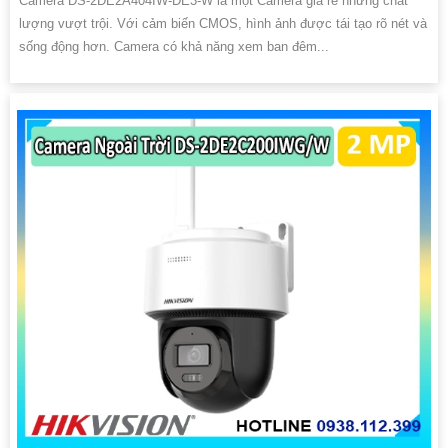
Camera DS-2DE2A404IW-DE3-W là một Camera giá rẻ nhưng chất
lượng vượt trội. Với cảm biến CMOS, hình ảnh được tái tạo rõ nét và
sống động hơn. Camera có khả năng xem ban đêm...