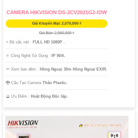
CAMERA HIKVISION DS-2CV2021G2-IDW
Giá Khuyến Mại: 2,070,000 ₫
Giá Bán: 2,960,000 ₫
️⚡ Độ sắc nét :
FULL HD 1080P .
⚛️ Công Nghệ Sử Dụng :
IP Wifi.
🔦 Xem ban đêm :
Hồng Ngoại 30m Hồng Ngoại EXIR.
🐉️ Cấu Tạo Camera
Thân Plastic.
️🔮 Ưu Điểm :
Hoặt Động Độc lập.