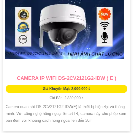
CAMERA IP WIFI DS-2CV2121G2-IDW ( E )
Giá Khuyến Mại: 2,000,000 ₫
Giá Bán: 2,830,000 ₫
Camera quan sát DS-2CV2121G2-IDW(E) là thiết bị hiện đại và thông
minh. Với công nghệ hồng ngoại Smart IR, camera này cho phép xem
ban đêm với khoảng cách hồng ngoại lên đến 30m