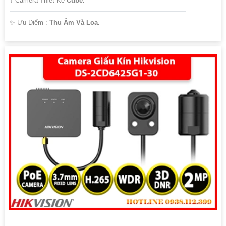
↕️ Camera Thiết Kế
Cube.
️✨ Ưu Điểm :
Thu Âm Và Loa.