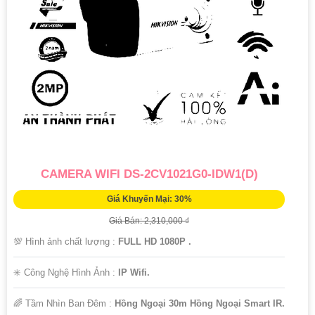
CAMERA WIFI DS-2CV1021G0-IDW1(D)
Giá Khuyến Mại: 30%
Giá Bán: 2,310,000 ₫
💯 Hình ảnh chất lượng :
FULL HD 1080P .
✳️ Công Nghệ Hình Ảnh :
IP Wifi.
🌈 Tầm Nhìn Ban Đêm :
Hồng Ngoại 30m Hồng Ngoại Smart IR.