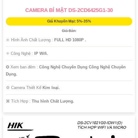
CAMERA BÍ MẬT DS-2CD6425G1-30
Giá Khuyến Mại: 5%-35%
Giá Bán:
🔆 Hình Ành Chất Lượng :
FULL HD 1080P .
⚛️ Công Nghệ :
IP Wifi.
✪ Xem ban đêm :
Công Nghệ Chuyên Dụng Công Nghệ Chuyên
Dụng.
💢 Camera Thiết Kế
Kim loại.
️⌘ Tích Hợp :
Thu hình Chất Lượng.