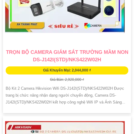
TRỌN BỘ CAMERA GIÁM SÁT TRƯỜNG MẦM NON
DS-J142I(STD)/NKS422W02H
Giá Khuyến Mại: 2,044,000 ₫
Giá Bán: 2,920,000 ₫
Bộ Kit 2 Camera Hikvision Wifi DS-J142I(STD)/NKS422W02H Được
trang bị chức năng nhận dạng người chuyển động, Camera DS-
J142I(STD)/NKS422W02H kết hợp công nghệ Wifi IP và Ánh Sáng...