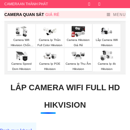
CAMERA AN THÀNH PHÁT
Facebook
Twitter
Instagram
Dribb
CAMERA QUAN SÁT
GIÁ RẺ
MENU
Lắp Camera Wifi
Camera Wifi
Camera Ip Thân
Camera Hikvision
Hikvision
Hikvision Chống
Full Color Hikvision
Giá Rẻ
Trộm
Camera Speed
Camera Ip POE
Camera Ip Thu Âm
Camera Ip 4k
Dom Hikvision
Hikvision
Hikvision
Hikvision
LẮP CAMERA WIFI FULL HD
HIKVISION