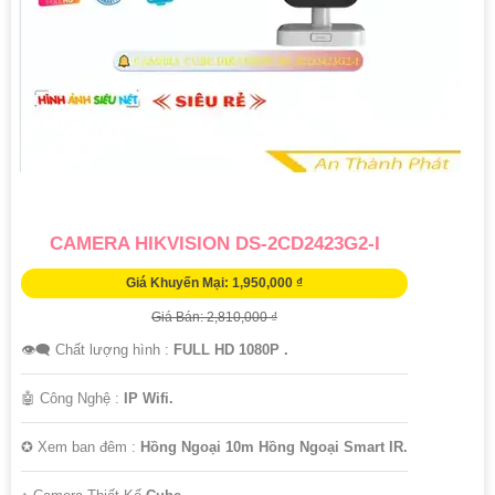
CAMERA HIKVISION DS-2CD2423G2-I
Giá Khuyến Mại: 1,950,000 ₫
Giá Bán: 2,810,000 ₫
👁️‍🗨 Chất lượng hình :
FULL HD 1080P .
🤖️ Công Nghệ :
IP Wifi.
✪ Xem ban đêm :
Hồng Ngoại 10m Hồng Ngoại Smart IR.