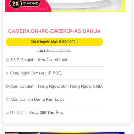
CAMERA DH-IPC-EW5541P-AS DAHUA
Giá Khuyến Mại: 5,800,000 ₫
Giá Bán: 8,282,000 ₫
🦉 Độ Phân giải :
Ultra 2k+ sắc nét .
✳️ Công Nghệ Camera :
IP POE.
❂ Xem ban đêm :
Hồng Ngoại 10m Hồng Ngoại SMD.
💦 Mẫu Camera
Dome Kim Loại.
️➲ Ưu Điểm :
Xoay 360 Thu Âm.