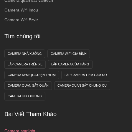
Camera quan sát Vantech
Camera Wifi Imou
Camera Wifi Ezviz
Tìm chúng tôi
CAMERA NHÀ XƯỞNG
CAMERA WIFI GIA ĐÌNH
LẮP CAMERA TRÊN XE
LẮP CAMERA CỬA HÀNG
CAMERA XEM QUA ĐIỆN THOẠI
LẮP CAMERA TIÊM CẦM ĐỒ
CAMERA QUAN SÁT QUÁN
CAMERA QUAN SÁT CHUNG CƯ
CAMERA KHO XƯỞNG
Bài Viết Tham Khảo
Camera starlight