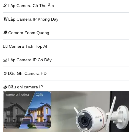
️🎤️
Lắp Camera Có Thu Âm
📶
Lắp Camera IP Không Dây
🕵️
Camera Zoom Quang
🧛‍♀️
Camera Tích Hợp AI
💻
Lắp Camera IP Có Dây
⚙️
Đầu Ghi Camera HD
📥
Đầu ghi camera IP