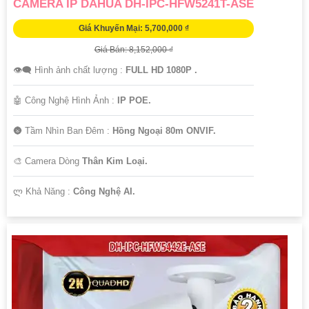
CAMERA IP DAHUA DH-IPC-HFW5241T-ASE
Giá Khuyến Mại: 5,700,000 ₫
Giá Bán: 8,152,000 ₫
👁️‍🗨 Hình ảnh chất lượng :
FULL HD 1080P .
🤖️ Công Nghệ Hình Ảnh :
IP POE.
🌚 Tầm Nhìn Ban Đêm :
Hồng Ngoại 80m ONVIF.
🎨 Camera Dòng
Thân Kim Loại.
️ლ Khả Năng :
Công Nghệ AI.