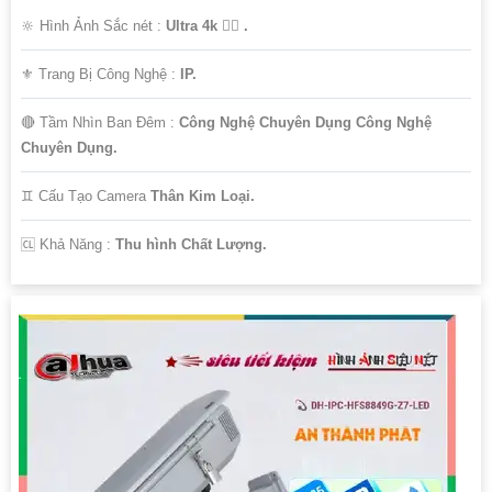
🔆 Hình Ảnh Sắc nét :
Ultra 4k 👍🏾 .
⚜️ Trang Bị Công Nghệ :
IP.
🔴 Tầm Nhìn Ban Đêm :
Công Nghệ Chuyên Dụng Công Nghệ
Chuyên Dụng.
♊ Cấu Tạo Camera
Thân Kim Loại.
️🆑 Khả Năng :
Thu hình Chất Lượng.