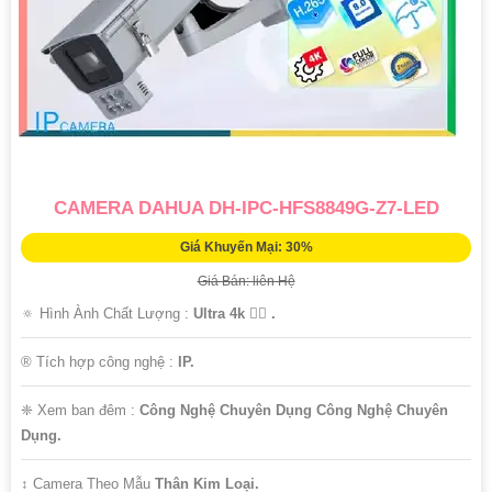
CAMERA DAHUA DH-IPC-HFS8849G-Z7-LED
Giá Khuyến Mại: 30%
Giá Bán: liên Hệ
🔅 Hình Ành Chất Lượng :
Ultra 4k 👍🏾 .
®️ Tích hợp công nghệ :
IP.
❈ Xem ban đêm :
Công Nghệ Chuyên Dụng Công Nghệ Chuyên
Dụng.
↕️ Camera Theo Mẫu
Thân Kim Loại.