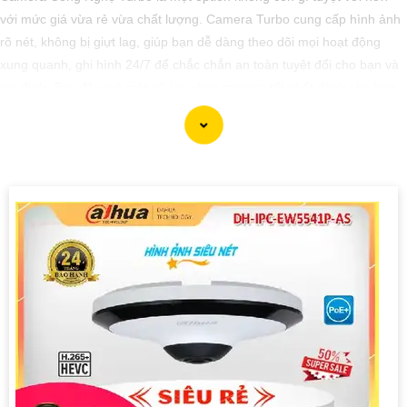
với mức giá vừa rẻ vừa chất lượng. Camera Turbo cung cấp hình ảnh
rõ nét, không bị giựt lag, giúp bạn dễ dàng theo dõi mọi hoạt động
xung quanh, ghi hình 24/7 để chắc chắn an toàn tuyệt đối cho bạn và
gia đình. Sau đây mà một số lựa chọn camera tốt nhất dành cho bạn
tham khảo.
'