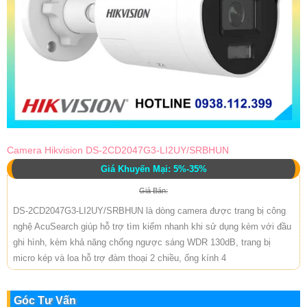
Camera Hikvision DS-2CD2047G3-LI2UY/SRBHUN
Giá Khuyến Mại: 5%-35%
Giá Bán:
DS-2CD2047G3-LI2UY/SRBHUN là dòng camera được trang bị công
nghệ AcuSearch giúp hỗ trợ tìm kiếm nhanh khi sử dụng kèm với đầu
ghi hình, kèm khả năng chống ngược sáng WDR 130dB, trang bị
micro kép và loa hỗ trợ đàm thoại 2 chiều, ống kính 4
Góc Tư Vấn