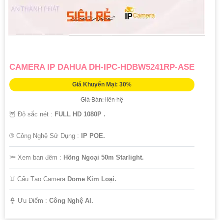
CAMERA IP DAHUA DH-IPC-HDBW5241RP-ASE
Giá Khuyến Mại: 30%
Giá Bán: liên hệ
🦉 Độ sắc nét :
FULL HD 1080P .
®️ Công Nghệ Sử Dụng :
IP POE.
🔦 Xem ban đêm :
Hồng Ngoại 50m Starlight.
♊ Cấu Tạo Camera
Dome Kim Loại.
️👮 Ưu Điểm :
Công Nghệ AI.