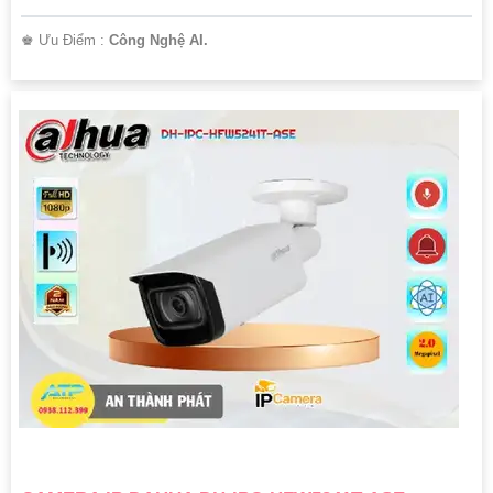
️♚ Ưu Điểm :
Công Nghệ AI.