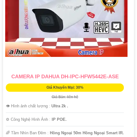
CAMERA IP DAHUA DH-IPC-HFW5442E-ASE
Giá Khuyến Mại: 30%
Giá Bán: liên hệ
👁 Hình ảnh chất lượng :
Ultra 2k .
⚙ Công Nghệ Hình Ảnh :
IP POE.
🌈 Tầm Nhìn Ban Đêm :
Hồng Ngoại 50m Hồng Ngoại Smart IR.