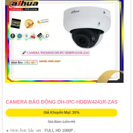
CAMERA BÁO ĐỘNG DH-IPC-HDBW4241R-ZAS
Giá Khuyến Mại: 30%
Giá Bán: Liên Hệ
☀️ Hình Ảnh Sắc nét :
FULL HD 1080P .