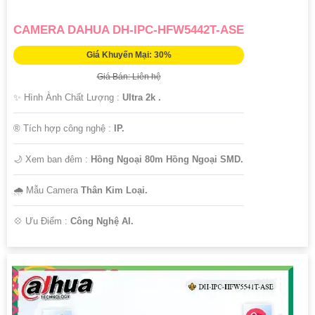
CAMERA DAHUA DH-IPC-HFW5442T-ASE
Giá Khuyến Mại: 30%
Giá Bán: Liên hệ
✨ Hình Ành Chất Lượng :
Ultra 2k .
®️ Tích hợp công nghệ :
IP.
🌙 Xem ban đêm :
Hồng Ngoại 80m Hồng Ngoại SMD.
🌧️ Mẫu Camera
Thân Kim Loại.
️💠 Ưu Điểm :
Công Nghệ AI.