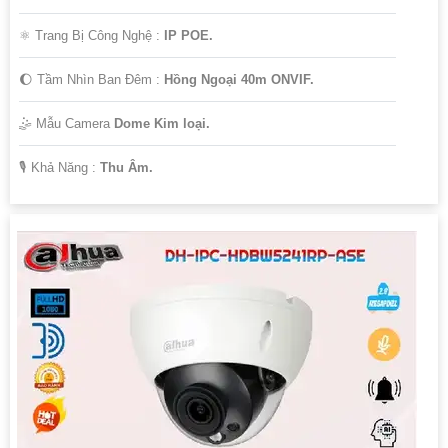
⚛️ Trang Bị Công Nghệ :
IP POE.
🌔 Tầm Nhìn Ban Đêm :
Hồng Ngoại 40m ONVIF.
🤹 Mẫu Camera
Dome Kim loại.
️🎙 Khả Năng :
Thu Âm.