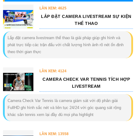
LẦN XEM: 4625
LẮP ĐẶT CAMERA LIVESTREAM SỰ KIỆN
THỂ THAO
Lắp đặt camera livestream thể thao là giải pháp giúp ghi hình và
phát trực tiếp các trận đấu với chất lượng hình ảnh rõ nét ổn định
theo thời gian thực
LẦN XEM: 4124
CAMERA CHECK VAR TENNIS TÍCH HỢP
LIVESTREAM
Camera Check Var Tennis là camera giám sát với độ phân giải
FullHD ghi hình sắc nét và liên tục 24/24 với góc quang sát rộng
khác sân tennis xem lại đầy đủ mọi pha highlight
LẦN XEM: 13558