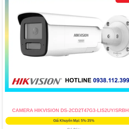
CAMERA HIKVISION DS-2CD2T47G3-LIS2UY/SRB
Giá Khuyến Mại: 5%-35%