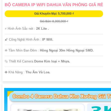
BỘ CAMERA IP WIFI DAHUA VĂN PHÒNG GIÁ RẺ
Giá Khuyến Mại: 5,700,000 ₫
Giá Bán: 8,300,000 ₫
️⚡ Hình Ảnh Sắc nét :
2K Lite .
🌠 Công Nghệ Hình Ảnh :
IP Wifi.
❈ Tầm Nhìn Ban Đêm :
Hồng Ngoại 30m Hồng Ngoại SMD.
🔩 Thiết Kế Camera
Dome Kim loại + Nhựa.
️✤ Khả Năng :
Thu Âm Và Loa.