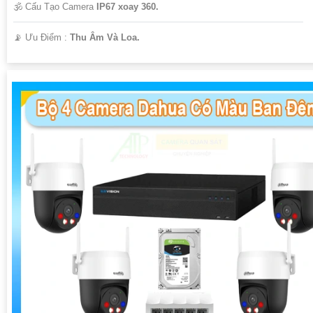
🕉️ Cấu Tạo Camera
IP67 xoay 360.
️📡 Ưu Điểm :
Thu Âm Và Loa.