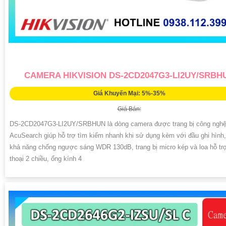
CAMERA HIKVISION DS-2CD2047G3-LI2UY/SRBH
Giá Khuyến Mại: 5%-35%
Giá Bán:
DS-2CD2047G3-LI2UY/SRBHUN là dòng camera được trang bị công ngh
AcuSearch giúp hỗ trợ tìm kiếm nhanh khi sử dụng kèm với đầu ghi hình
khả năng chống ngược sáng WDR 130dB, trang bị micro kép và loa hỗ t
thoại 2 chiều, ống kính 4