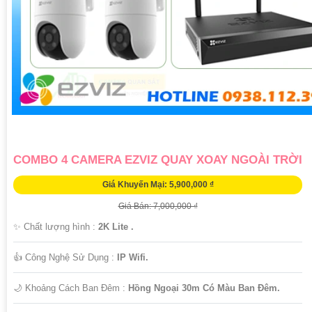
'
COMBO 4 CAMERA EZVIZ QUAY XOAY NGOÀI TRỜI
Giá Khuyến Mại: 5,900,000 ₫
Giá Bán: 7,000,000 ₫
✨ Chất lượng hình :
2K Lite .
👍 Công Nghệ Sử Dụng :
IP Wifi.
🌙 Khoảng Cách Ban Đêm :
Hồng Ngoại 30m Có Màu Ban Ðêm.