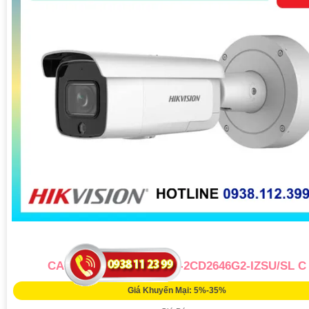
CAMERA HIKVISION DS-2CD2646G2-IZSU/SL C
Giá Khuyến Mại: 5%-35%