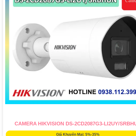
CAMERA HIKVISION DS-2CD2087G3-LI2UY/SRBH
Giá Khuyến Mại: 5%-35%