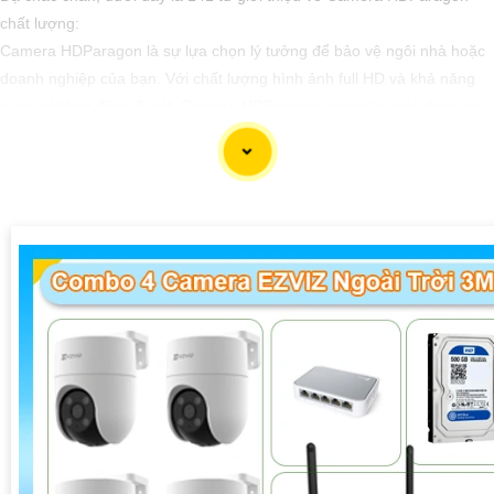
chất lượng:
Camera HDParagon là sự lựa chọn lý tưởng để bảo vệ ngôi nhà hoặc
doanh nghiệp của bạn. Với chất lượng hình ảnh full HD và khả năng
quan sát ban đêm rõ nét, Camera HDParagon mang lại giải pháp an
ninh hiệu quả. Thiết kế nhỏ gọn và dễ lắp đặt, nâng cao an toàn bạn
có thể giám sát mọi lúc, mọi nơi thông qua công nghệ kết nối Internet.
Hãy trang bị Camera HDParagon ngay hôm nay để cảm thấy yên tâm
hơn về an ninh cho gia đình và cơ sở kinh doanh của bạn.