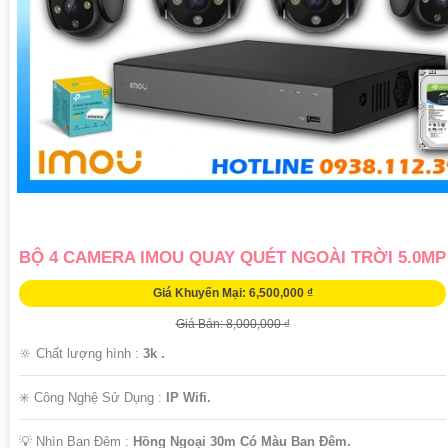
BỘ 4 CAMERA IMOU QUAY QUÉT NGOÀI TRỜI 5.0MP
Giá Khuyến Mại: 6,500,000 ₫
Giá Bán: 8,000,000 ₫
🔆 Chất lượng hình :
3k .
✳️ Công Nghệ Sử Dụng :
IP Wifi.
💡 Nhìn Ban Đêm :
Hồng Ngoại 30m Có Màu Ban Ðêm.