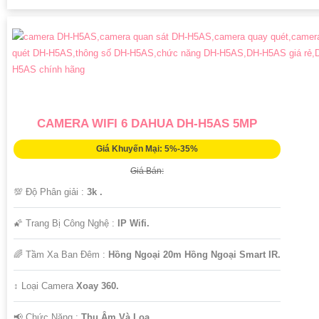
CAMERA WIFI 6 DAHUA DH-H5AS 5MP
Giá Khuyến Mại: 5%-35%
Giá Bán:
💯 Độ Phân giải :
3k .
🌠 Trang Bị Công Nghệ :
IP Wifi.
🌈 Tầm Xa Ban Đêm :
Hồng Ngoại 20m Hồng Ngoại Smart IR.
↕️ Loại Camera
Xoay 360.
️📢 Chức Năng :
Thu Âm Và Loa.