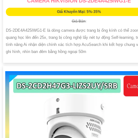
CAMERA HIKVISION DS-2DE4A425IWG1-E
Giá Khuyến Mại: 5%-35%
Giá Bán:
DS-2DE4A425IWG1-E là dòng camera được trang bị ống kính có thể zo
quang học lên đến 25x, trang bị công nghệ lấy nét tự động Self-learning, t
tính năng Ai nhận diện chính xác tích hợp AcuSearch khi kết hợp chung 
ghi hình, nhìn ban đêm bằng hồng ngoại 50m