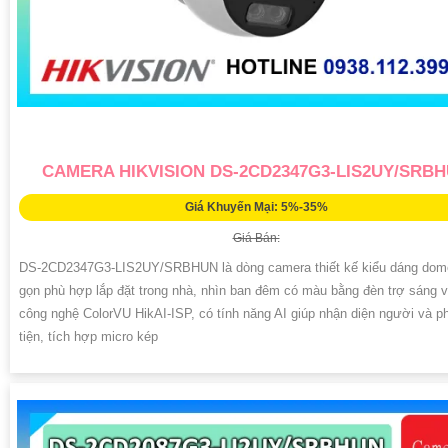
CAMERA HIKVISION DS-2CD2347G3-LIS2UY/SRB
Giá Khuyến Mại: 5%-35%
Giá Bán:
DS-2CD2347G3-LIS2UY/SRBHUN là dòng camera thiết kế kiểu dáng dom
gọn phù hợp lắp đặt trong nhà, nhìn ban đêm có màu bằng đèn trợ sáng 
công nghệ ColorVU HikAI-ISP, có tính năng AI giúp nhận diện người và 
tiện, tích hợp micro kép