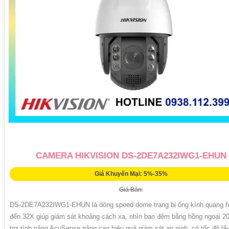
CAMERA HIKVISION DS-2DE7A232IWG1-EHUN
Giá Khuyến Mại: 5%-35%
Giá Bán:
DS-2DE7A232IWG1-EHUN là dòng speed dome trang bị ống kính quang h
đến 32X giúp giám sát khoảng cách xa, nhìn ban đêm bằng hồng ngoại 2
trợ tính năng AcuSense nâng cao hiệu quả giám sát an ninh, có tốc độ lấ