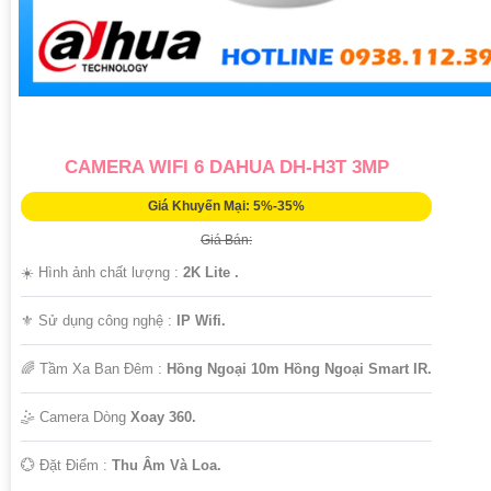
CAMERA WIFI 6 DAHUA DH-H3T 3MP
Giá Khuyến Mại: 5%-35%
Giá Bán:
☀️ Hình ảnh chất lượng :
2K Lite .
⚜️ Sử dụng công nghệ :
IP Wifi.
🌈 Tầm Xa Ban Đêm :
Hồng Ngoại 10m Hồng Ngoại Smart IR.
🤹 Camera Dòng
Xoay 360.
️💮 Đặt Điểm :
Thu Âm Và Loa.