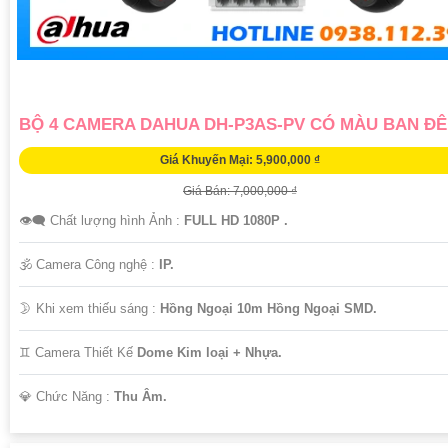
BỘ 4 CAMERA DAHUA DH-P3AS-PV CÓ MÀU BAN Đ
Giá Khuyến Mại: 5,900,000 ₫
Giá Bán: 7,000,000 ₫
👁️‍🗨 Chất lượng hình Ảnh :
FULL HD 1080P .
🕉️ Camera Công nghệ :
IP.
🌛 Khi xem thiếu sáng :
Hồng Ngoại 10m Hồng Ngoại SMD.
♊ Camera Thiết Kế
Dome Kim loại + Nhựa.
️💎 Chức Năng :
Thu Âm.