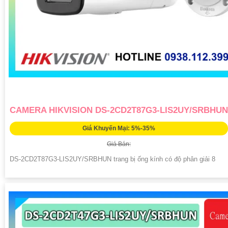
CAMERA HIKVISION DS-2CD2T87G3-LIS2UY/SRBHUN
Giá Khuyến Mại: 5%-35%
Giá Bán:
DS-2CD2T87G3-LIS2UY/SRBHUN trang bị ống kính có độ phân giải 8