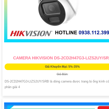
CAMERA HIKVISION DS-2CD2H47G3-LIZS2UY/S
Giá Khuyến Mại: 5%-35%
Giá Bán:
DS-2CD2H47G3-LIZS2UY/SRB là dòng camera được trang bị ống kính có
phân giải 4