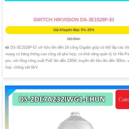
SWITCH HIKVISION DS-3E1528P-EI
Giá Khuyến Mại: 5%-35%
Giá Bán:
📸 DS-3E1528P-EI sở hữu lên đến 24 cổng Gigabit giúp có thể lắp các thi
mạng có băng thông cao cũng sẽ phù hợp, có khả năng quản lý từ Hik-Pa
pro, với tổng công suất PoE lên đến 230W, truyền dữ liệu lên đến 300m, 
loại, chông sét 6kV.