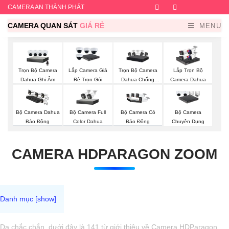
CAMERA AN THÀNH PHÁT
Facebook
Twitter
Instagram
Dribb
CAMERA QUAN SÁT
GIÁ RẺ
MENU
Trọn Bộ Camera
Trọn Bộ Camera
Lắp Camera Giá
Lắp Trọn Bộ
Dahua Ghi Âm
Dahua Chống
Rẻ Trọn Gói
Camera Dahua
Trộm
Bộ Camera Full
Bộ Camera Dahua
Bộ Camera Có
Bộ Camera
Color Dahua
Báo Động
Báo Đông
Chuyên Dụng
CAMERA HDPARAGON ZOOM
Dạ chắc chắn, dưới đây là 141 từ giới thiệu về Camera HDParagon