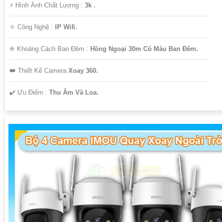
️⚡ Hình Ành Chất Lượng :
3k .
⚛️ Công Nghệ :
IP Wifi.
❈ Khoảng Cách Ban Đêm :
Hồng Ngoại 30m Có Màu Ban Ðêm.
👑 Thiết Kế Camera
Xoay 360.
️✔️ Ưu Điểm :
Thu Âm Và Loa.