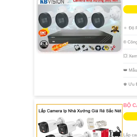
🔅 Độ 
®️ Côn
💥 Xem
👑 Mẫ
️♚ Ưu 
BỘ C
Lắp ca