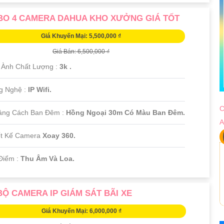
O 4 CAMERA DAHUA KHO XƯỞNG GIÁ TỐT
Giá Khuyến Mại: 5,500,000 ₫
Giá Bán: 6,500,000 ₫
h Ành Chất Lượng :
3k .
g Nghệ :
IP Wifi.
C
ảng Cách Ban Đêm :
Hồng Ngoại 30m Có Màu Ban Ðêm.
A
ết Kế Camera
Xoay 360.
 Điểm :
Thu Âm Và Loa.
BỘ CAMERA IP GIÁM SÁT BÃI XE
Giá Khuyến Mại: 6,000,000 ₫