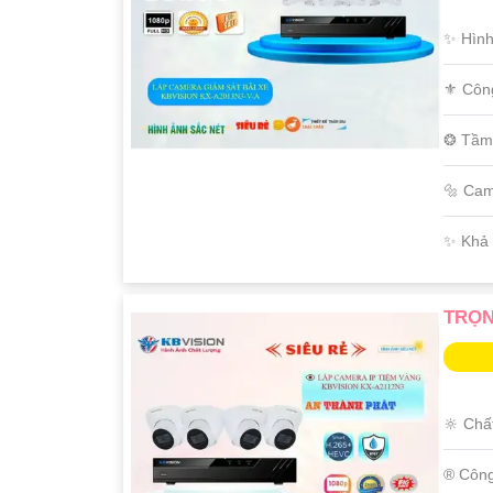
✨ Hình
⚜️ Côn
❂ Tầm
🔩 Ca
️✨ Khả
TRỌN
🔆 Chấ
®️ Côn