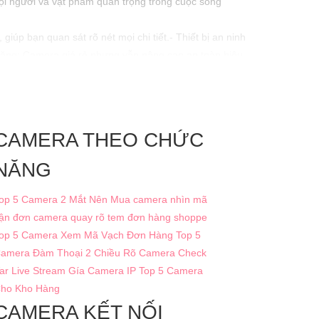
mọi người và vật phẩm quan trọng trong cuộc sống
úp bạn quan sát rõ nét mọi chi tiết.- Thiết bị an ninh
chăng: Camera giá rẻ nhưng vẫn nâng cao an toàn hiệu
iệc tăng cường an ninh và kiểm soát trong mọi tình
CAMERA THEO CHỨC
NĂNG
op 5 Camera 2 Mắt Nên Mua
camera nhìn mã
ận đơn
camera quay rõ tem đơn hàng shoppe
op 5 Camera Xem Mã Vạch Đơn Hàng
Top 5
amera Đàm Thoại 2 Chiều Rõ
Camera Check
ar Live Stream
Gía Camera IP
Top 5 Camera
ho Kho Hàng
CAMERA KẾT NỐI