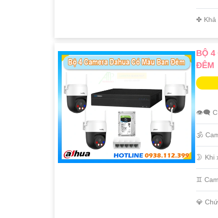
️✤ Khả
BỘ 4
ĐÊM
👁️‍🗨 
🕉️ Ca
🌛 Khi
♊ Cam
️💎 Ch