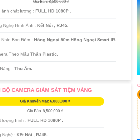
Giá Bán: 8,500,000 ₫
 ảnh chất lượng :
FULL HD 1080P .
g Nghệ Hình Ảnh :
Kết Nối , RJ45.
 Nhìn Ban Đêm :
Hồng Ngoại 50m Hồng Ngoại Smart IR.
mera Theo Mẫu
Thân Plastic.
 Năng :
Thu Âm.
C
 BỘ CAMERA GIÁM SÁT TIỆM VÀNG
Giá Khuyến Mại: 6,000,000 ₫
Giá Bán: 8,500,000 ₫
t lượng hình :
FULL HD 1080P .
g Nghệ :
Kết Nối , RJ45.