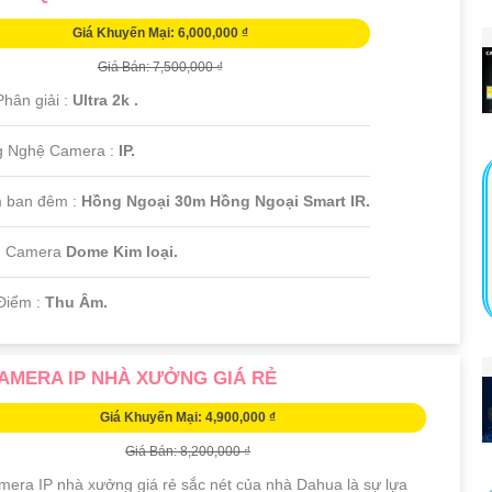
Giá Khuyến Mại: 6,000,000 ₫
Giá Bán: 7,500,000 ₫
Phân giải :
Ultra 2k .
g Nghệ Camera :
IP.
 ban đêm :
Hồng Ngoại 30m Hồng Ngoại Smart IR.
u Camera
Dome Kim loại.
Điểm :
Thu Âm.
AMERA IP NHÀ XƯỞNG GIÁ RẺ
Giá Khuyến Mại: 4,900,000 ₫
Giá Bán: 8,200,000 ₫
mera IP nhà xưởng giá rẻ sắc nét của nhà Dahua là sự lựa