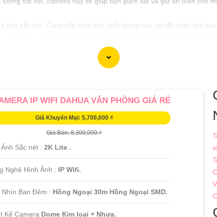
 lượng sắt nét, camera này sẽ giúp bạn giám sát và giữ an toàn cho 
nh sắc nét: Cung cấp hình ảnh chất lượng cao với độ phân giải cao, gi
 xuất uy tín, giúp bạn yên tâm về chất lượng sản phẩm.- Giá cả phải 
a đình và doanh nghiệp.
giá cả, camera giá rẻ thiết bị an ninh chính hãng là lựa chọn tốt cho v
mang lại sự bình yên và an toàn cho bạn và gia đình.
AMERA IP WIFI DAHUA VĂN PHÒNG GIÁ RẺ
Giá Khuyến Mại: 5,700,000 ₫
Giá Bán: 8,300,000 ₫
T
 Ảnh Sắc nét :
2K Lite .
v
T
g Nghệ Hình Ảnh :
IP Wifi.
C
V
 Nhìn Ban Đêm :
Hồng Ngoại 30m Hồng Ngoại SMD.
C
ết Kế Camera
Dome Kim loại + Nhựa.