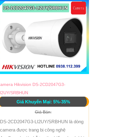
amera Hikvision DS-2CD2047G3-
I2UY/SRBHUN
Giá Khuyến Mại: 5%-35%
Giá Bán:
DS-2CD2047G3-LI2UY/SRBHUN là dòng
camera được trang bị công nghệ