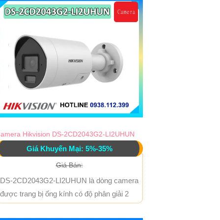
amera Hikvision DS-2CD2043G2-LI2UHUN
Giá Khuyến Mại: 5%-35%
Giá Bán:
DS-2CD2043G2-LI2UHUN là dòng camera
được trang bị ống kính có độ phân giải 2