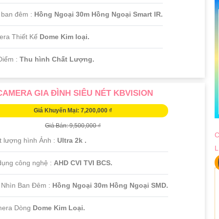
 ban đêm :
Hồng Ngoại 30m Hồng Ngoại Smart IR.
ra Thiết Kế
Dome Kim loại.
Điểm :
Thu hình Chất Lượng.
CAMERA GIA ĐÌNH SIÊU NÉT KBVISION
Giá Khuyến Mại: 7,200,000 ₫
Giá Bán: 9,500,000 ₫
C
t lượng hình Ảnh :
Ultra 2k .
L
 dụng công nghệ :
AHD CVI TVI BCS.
 Nhìn Ban Đêm :
Hồng Ngoại 30m Hồng Ngoại SMD.
mera Dòng
Dome Kim Loại.