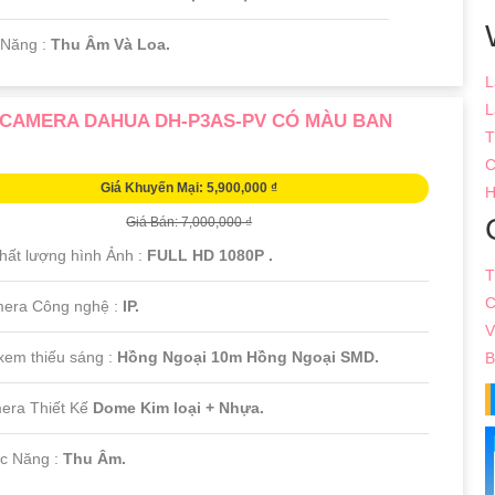
 Năng :
Thu Âm Và Loa.
L
L
 CAMERA DAHUA DH-P3AS-PV CÓ MÀU BAN
T
C
Giá Khuyến Mại: 5,900,000 ₫
H
Giá Bán: 7,000,000 ₫
Chất lượng hình Ảnh :
FULL HD 1080P .
T
C
mera Công nghệ :
IP.
V
 xem thiếu sáng :
Hồng Ngoại 10m Hồng Ngoại SMD.
B
era Thiết Kế
Dome Kim loại + Nhựa.
ức Năng :
Thu Âm.