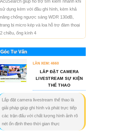
AcuSearch giúp hỗ trợ tìm kiếm nhanh khi
sử dụng kèm với đầu ghi hình, kèm khả
năng chống ngược sáng WDR 130dB,
trang bị micro kép và loa hỗ trợ đàm thoại
2 chiều, ống kính 4
Góc Tư Vấn
LẦN XEM: 4660
LẮP ĐẶT CAMERA
LIVESTREAM SỰ KIỆN
THỂ THAO
Lắp đặt camera livestream thể thao là
giải pháp giúp ghi hình và phát trực tiếp
các trận đấu với chất lượng hình ảnh rõ
nét ổn định theo thời gian thực