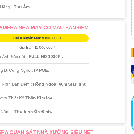
 Năng :
Thu Âm.
AMERA NHÀ MÁY CÓ MÀU BAN ĐÊM
Giá Khuyến Mại: 9,000,000 ₫
Giá Bán: 11,000,000 ₫
h Ảnh Sắc nét :
FULL HD 1080P .
ng Bị Công Nghệ :
IP POE.
 Nhìn Ban Đêm :
Hồng Ngoại 40m Starlight.
mera Thiết Kế
Thân Kim loại.
ả Năng :
Thu hình Ổn Định.
RA QUAN SÁT NHÀ XƯỞNG SIÊU NÉT