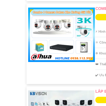
COMB
️⚡ Hìn
⚛️ Côn
❈ Kho
'
👑 Thi
️✔️ Ưu
LẮP 