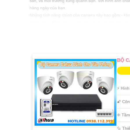
sản, và môi trường xung quanh bạn. Với hình ảnh chất
hàng ngày của bạn.
Những tính năng chính của camera này bao gồm:- Hình ả
chính hãng: Đảm bảo sự ổn định và tin cậy từ nhà sản
suất và chất lượng, phù hợp với ngân sách của mọi gi
Với sự kết hợp hoàn hảo giữa hiệu suất, chất lượng và 
huống. Hãy đầu tư vào sản phẩm này ngay hôm nay để 
BỘ C
️⚡ Hình
🌠 Côn
❈ Tầm
🔩 Thi