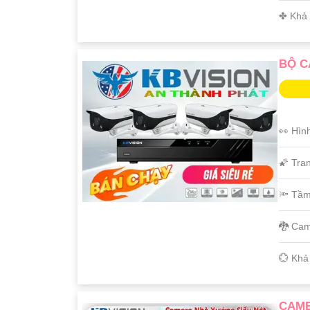
️✤ Khả
BỘ C
👀 Hìn
🌠 Tra
🔦 Tầm
🐉️ Ca
️💮 Kh
CAME