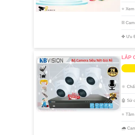
⭐ Xem
⛓ Came
️✤ Ưu 
LẮP 
🔆 Chấ
🤖️ Sử
⭐ Tầm
🌧️ Ca