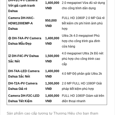
DH-F2C-PV Camera
1,400,000
2.0 megapixel Vừa đủ sử dụng
Với giá cạnh tranh
VNĐ
cho công trình dân dụng
Dahua
Camera DH-HAC-
FULL HD 1080P 2.0 MP Giá rẻ
950,000
HDW1200EMP-A
tiết kiệm chi phí hình ảnh phù
VNĐ
Dahua
hợp
Ultra 2k 4.0 megapixel Phù
۞ DH-T4A-PV Camera
1,400,000
hợp cho công trình gia đình
Dahua Mẫu Đẹp
VNĐ
cửa hàng
4.0 megapixel Ultra 2k Độ nét
☑ DH-F4C-PV Dahua
1,500,000
phù hợp cho công trình cao
Sắc Nét
VNĐ
cấp
DH-T4A-LED Camera
1,400,000
4.0 MP Độ phân giải Ultra 2k
Dahua Sắc Nét
VNĐ
DH-T2A-PV Camera
1,300,000
2.0 MP FULL HD 1080P Giải
Dahua Giá rẻ
VNĐ
pháp tiết kiệm phù hợp
Camera DH-F2C-LED
1,400,000
FULL HD 1080P Giám sát trên
Dahua Tiết Kiệm
VNĐ
điện thoại nhanh
Sản phẩm cao cấp tương tự Thương Hiệu cho bạn tham