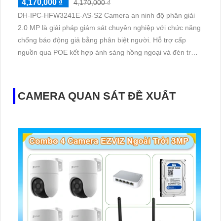
4,170,000 ₫
4,170,000 ₫
DH-IPC-HFW3241E-AS-S2 Camera an ninh độ phân giải
2.0 MP là giải pháp giám sát chuyên nghiệp với chức năng
chống báo động giả bằng phân biệt người. Hỗ trợ cấp
nguồn qua POE kết hợp ánh sáng hồng ngoại và đèn trợ
sáng khẳng định hình ảnh rõ nét ngày đêm.
CAMERA QUAN SÁT ĐỀ XUẤT