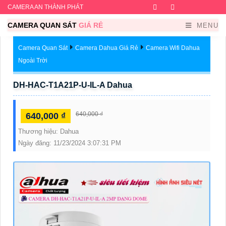
CAMERA AN THÀNH PHÁT
Facebook
Twitter
Instagram
Dribb
CAMERA QUAN SÁT
GIÁ RẺ
MENU
Camera Quan Sát
Camera Dahua Giá Rẻ
Camera Wifi Dahua
Ngoài Trời
DH-HAC-T1A21P-U-IL-A Dahua
640,000 ₫
640,000 ₫
Thương hiệu:
Dahua
Ngày đăng:
11/23/2024 3:07:31 PM