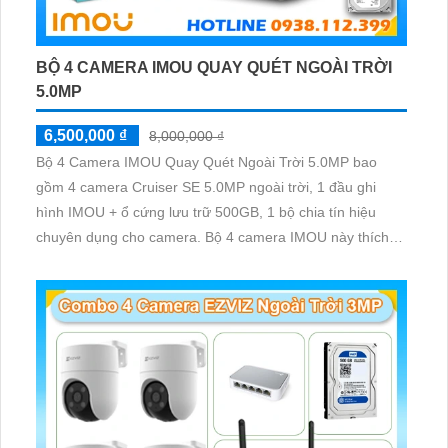
BỘ 4 CAMERA IMOU QUAY QUÉT NGOÀI TRỜI
5.0MP
6,500,000 ₫
8,000,000 ₫
Bộ 4 Camera IMOU Quay Quét Ngoài Trời 5.0MP bao
gồm 4 camera Cruiser SE 5.0MP ngoài trời, 1 đầu ghi
hình IMOU + ổ cứng lưu trữ 500GB, 1 bộ chia tín hiệu
chuyên dụng cho camera. Bộ 4 camera IMOU này thích
hợp lắp đặt cho kho hàng, nhà xưởng, khu phố và khu vực
cần giám sát ngoài trời