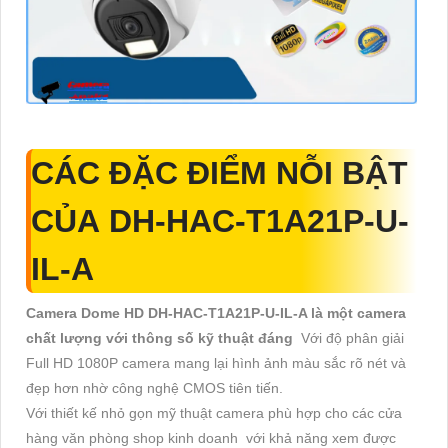
CÁC ĐẶC ĐIỂM NỖI BẬT
CỦA
DH-HAC-T1A21P-U-
IL-A
Camera Dome HD DH-HAC-T1A21P-U-IL-A là một camera
chất lượng với thông số kỹ thuật đáng
Với độ phân giải
Full HD 1080P camera mang lại hình ảnh màu sắc rõ nét và
đẹp hơn nhờ công nghệ CMOS tiên tiến.
Với thiết kế nhỏ gọn mỹ thuật camera phù hợp cho các cửa
hàng văn phòng shop kinh doanh với khả năng xem được