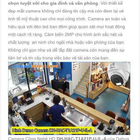
chọn tuyệt vời cho gia đình và văn phòng
. Với thiết kế
đẹp mắt camera không chỉ đáng tin cậy mà còn đem lại vẻ
tinh tế mỹ thuật cao cho mọi công trình. Camera an toàn và
hiệu quả với đèn led ban đêm giúp quan sát mọi hoạt động
một cách rõ ràng. Cảm biến 2MP cho hình ảnh sắc nét và
chất lượng an ninh cho ngôi nhà hoặc văn phòng của bạn.
Không chỉ gọn nhẹ và dễ lắp đặt camera còn mang đến sự
tiện lợi và tin cậy trong việc bảo vệ tài sản của bạn.
Camera Công Nghệ HD
DH-HAC-T1A21P-U-IL-A
của Dahua