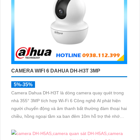
CAMERA WIFI 6 DAHUA DH-H3T 3MP
5%-35%
Camera Dahua DH-H3T là dòng camera quay quét trong
nhà 355° 3MP tích hợp Wi-Fi 6 Công nghệ AI phát hiện
người chuyển động và âm thanh bất thường đàm thoại hai
chiều, hồng ngoại tầm xa ban đêm 10m hỗ trợ thẻ nhớ
MicroSD 256GB ONVIF và điều khiển từ xa qua ứng dụng
DMSS