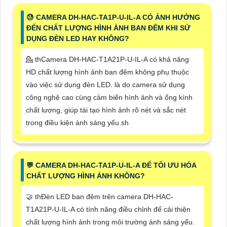
😓 CAMERA DH-HAC-TA1P-U-IL-A CÓ ẢNH HƯỞNG
ĐẾN CHẤT LƯỢNG HÌNH ẢNH BAN ĐÊM KHI SỬ
DỤNG ĐÈN LED HAY KHÔNG?
💁 thCamera DH-HAC-T1A21P-U-IL-A có khả năng
HD chất lượng hình ảnh ban đêm không phụ thuộc
vào việc sử dụng đèn LED. là do camera sử dụng
công nghệ cao cùng cảm biến hình ảnh và ống kính
chất lượng, giúp tái tạo hình ảnh rõ nét và sắc nét
trong điều kiện ánh sáng yếu.sh
️💬 CAMERA DH-HAC-TA1P-U-IL-A ĐỂ TỐI ƯU HÓA
CHẤT LƯỢNG HÌNH ẢNH KHÔNG?
🤝 thĐèn LED ban đêm trên camera DH-HAC-
T1A21P-U-IL-A có tính năng điều chỉnh để cải thiện
chất lượng hình ảnh trong môi trường ánh sáng yếu.