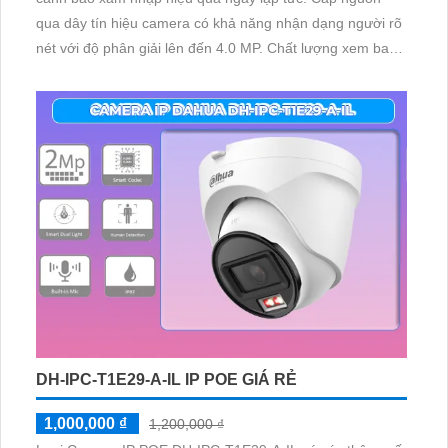
qua dây tín hiệu camera có khả năng nhận dạng người rõ
nét với độ phân giải lên đến 4.0 MP. Chất lượng xem ban
đêm tốt nhờ công nghệ đèn trợ sáng thông minh cho hình
ảnh màu sắc như ban ngày
DH-IPC-T1E29-A-IL IP POE GIÁ RẺ
1,000,000 ₫
1,200,000 ₫