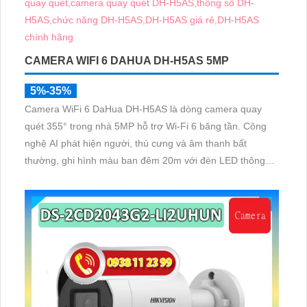
CAMERA WIFI 6 DAHUA DH-H5AS 5MP
5%-35%
Camera WiFi 6 DaHua DH-H5AS là dòng camera quay
quét 355° trong nhà 5MP hỗ trợ Wi-Fi 6 băng tần. Công
nghệ AI phát hiện người, thú cưng và âm thanh bất
thường, ghi hình màu ban đêm 20m với đèn LED thông
minh 10m, hỗ trợ thẻ nhớ 256GB và quản lý từ xa qua
ứng dụng DMSS,