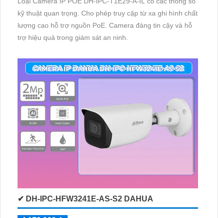
Loại Camera IP POE DH-IPC-T1E29-A-IL có các thông số
kỹ thuật quan trọng. Cho phép truy cập từ xa ghi hình chất
lượng cao hỗ trợ nguồn PoE. Camera đáng tin cậy và hỗ
trợ hiệu quả trong giám sát an ninh.
✔ DH-IPC-HFW3241E-AS-S2 DAHUA