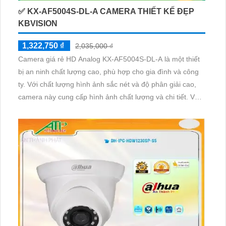
✅ KX-AF5004S-DL-A CAMERA THIẾT KẾ ĐẸP
KBVISION
1,322,750 ₫
2,035,000 ₫
Camera giá rẻ HD Analog KX-AF5004S-DL-A là một thiết
bị an ninh chất lượng cao, phù hợp cho gia đình và công
ty. Với chất lượng hình ảnh sắc nét và độ phân giải cao,
camera này cung cấp hình ảnh chất lượng và chi tiết. Vỏ
nhựa chắc chắn và thiết kế nhỏ gọn giúp camera dễ dàng
lắp đặt và điều chỉnh theo nhiều góc độ khác nhau