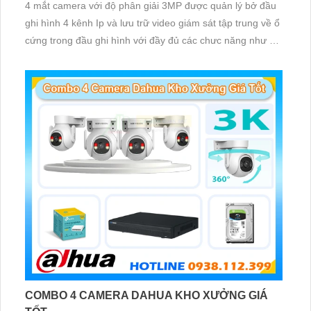
4 mắt camera với độ phân giải 3MP được quản lý bở đầu
ghi hình 4 kênh Ip và lưu trữ video giám sát tập trung về ổ
cứng trong đầu ghi hình với đầy đủ các chưc năng như AI
Phát hiện chuyển động, đàm thoại âm thanh 2 chiều và
giám sát có màu vào ban đêm
COMBO 4 CAMERA DAHUA KHO XƯỞNG GIÁ