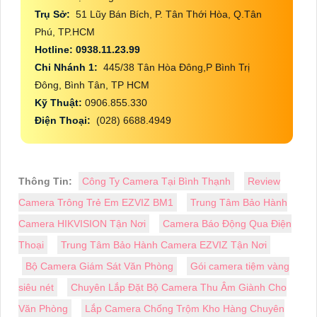
Trụ Sở:
51 Lũy Bán Bích, P. Tân Thới Hòa, Q.Tân
Phú, TP.HCM
Hotline: 0938.11.23.99
Chi Nhánh 1:
445/38 Tân Hòa Đông,P Bình Trị
Đông, Bình Tân, TP HCM
Kỹ Thuật:
0906.855.330
Điện Thoại:
(028) 6688.4949
Thông Tin:
Công Ty Camera Tại Bình Thạnh
Review
Camera Trông Trẻ Em EZVIZ BM1
Trung Tâm Bảo Hành
Camera HIKVISION Tận Nơi
Camera Báo Động Qua Điện
Thoại
Trung Tâm Bảo Hành Camera EZVIZ Tận Nơi
Bộ Camera Giám Sát Văn Phòng
Gói camera tiệm vàng
siêu nét
Chuyên Lắp Đặt Bộ Camera Thu Âm Giành Cho
Văn Phòng
Lắp Camera Chống Trộm Kho Hàng Chuyên