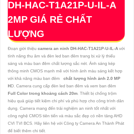
DH-HAC-T1A21P-U-IL-A
2MP GIÁ RẺ CHẤT
LƯỢNG
Đoạn giới thiệu
camera an ninh DH-HAC-T1A21P-U-IL-A
với
tính năng thu âm và đèn led ban đêm trang bị xử lý thiếu
sáng và màu ban đêm chất lượng sắc nét. Ánh sáng kép
thông minh CMOS mạnh mẽ với hình ảnh màu sáng kết hợp
với khả năng màu ban đêm
chất lượng hình ảnh 2.0 MP
H
D. Camera cung cấp đèn led ban đêm và xem ban đêm
Full Color trong khoảng cách 20m
. Thiết bị chống trộm
hiệu quả giúp tiết kiệm chi phí và phù hợp cho công trình dân
dụng. Camera mang đến trải nghiệm an ninh tốt nhất với
công nghệ CMOS tiên tiến và màu sắc đẹp có nền tảng AHD
CVI TVI BCS. Hãy liên hệ với Công ty Camera An Thành Phát
để biết thêm chi tiết.