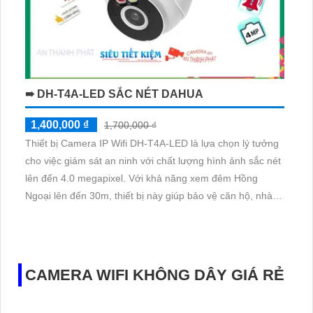
➠ DH-T4A-LED SẮC NÉT DAHUA
1,400,000 ₫
1,700,000 ₫
Thiết bị Camera IP Wifi DH-T4A-LED là lựa chọn lý tưởng
cho việc giám sát an ninh với chất lượng hình ảnh sắc nét
lên đến 4.0 megapixel. Với khả năng xem đêm Hồng
Ngoại lên đến 30m, thiết bị này giúp bảo vệ căn hộ, nhà
phố, hoặc các công trình khác một cách hiệu quả. Công
nghệ IP Wifi tiên tiến giúp việc cài đặt và sử dụng trở nên
dễ dàng
CAMERA WIFI KHÔNG DÂY GIÁ RẺ