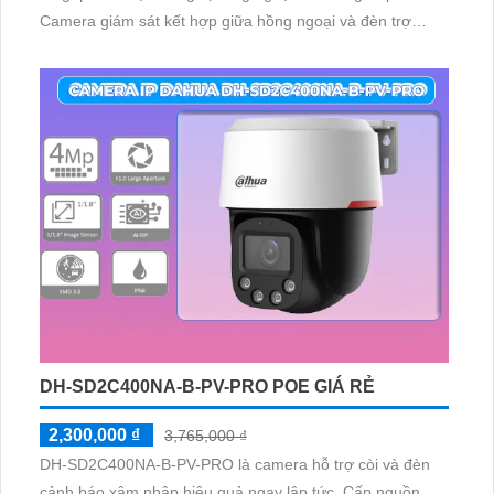
Camera giám sát kết hợp giữa hồng ngoại và đèn trợ
sáng mang đến hình ảnh màu đẹp hơn trong điều kiện
thiếu sáng. H.265+ cho truyền tải nhanh hơn
DH-SD2C400NA-B-PV-PRO POE GIÁ RẺ
2,300,000 ₫
3,765,000 ₫
DH-SD2C400NA-B-PV-PRO là camera hỗ trợ còi và đèn
cảnh báo xâm nhập hiệu quả ngay lập tức. Cấp nguồn