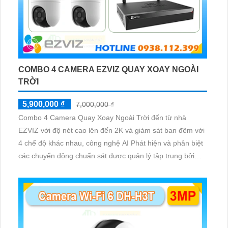
COMBO 4 CAMERA EZVIZ QUAY XOAY NGOÀI
TRỜI
5,900,000 ₫
7,000,000 ₫
Combo 4 Camera Quay Xoay Ngoài Trời đến từ nhà
EZVIZ với độ nét cao lên đến 2K và giám sát ban đêm với
4 chế độ khác nhau, công nghệ AI Phát hiện và phân biệt
các chuyển động chuẩn sát được quản lý tập trung bởi
đầu ghi hình IP WiFi