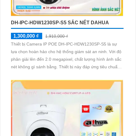
DH-IPC-HDW1230SP-S5 SẮC NÉT DAHUA
1,300,000 ₫
1,910,000 ₫
Thiết bị Camera IP POE DH-IPC-HDW1230SP-S5 là sự
lựa chọn hoàn hảo cho hệ thống giám sát an ninh. Với độ
phân giải lên đến 2.0 megapixel, chất lượng hình ảnh sắc
nét không gì sánh bằng. Thiết bị này đáp ứng tiêu chuẩn
cao, cho phép quan sát ban đêm nhờ công nghệ Hồng
Ngoại 30m