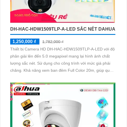
DH-HAC-HDW1509TLP-A-LED SẮC NÉT DAHUA
1,250,000 ₫
1,782,000 ₫
Thiết bị Camera HD DH-HAC-HDW1509TLP-A-LED với độ
phân giải lên đến 5.0 megapixel mang lại hình ảnh chất
lượng sắc nét. Sử dụng cho công trình với mức giá phải
chăng. Khả năng xem ban đêm Full Color 20m, giúp quan
sát dễ dàng ngay cả vào ban đêm