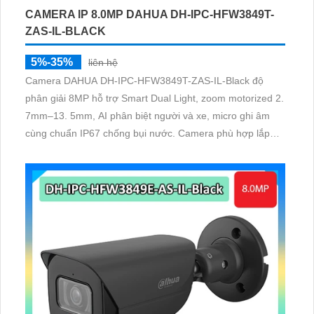
CAMERA IP 8.0MP DAHUA DH-IPC-HFW3849T-
ZAS-IL-BLACK
5%-35%
liên hệ
Camera DAHUA DH-IPC-HFW3849T-ZAS-IL-Black độ
phân giải 8MP hỗ trợ Smart Dual Light, zoom motorized 2.
7mm–13. 5mm, AI phân biệt người và xe, micro ghi âm
cùng chuẩn IP67 chống bụi nước. Camera phù hợp lắp
đặt cho gia đình, kho xưởng, văn phòng và hệ thống giám
sát ngoài trời cần hình ảnh sắc nét