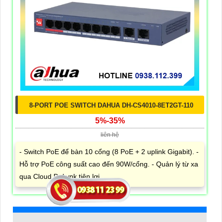
8-PORT POE SWITCH DAHUA DH-CS4010-8ET2GT-110
5%-35%
liên hệ
- Switch PoE để bàn 10 cổng (8 PoE + 2 uplink Gigabit). -
Hỗ trợ PoE công suất cao đến 90W/cổng. - Quản lý từ xa
qua Cloud DoLynk tiện lợi