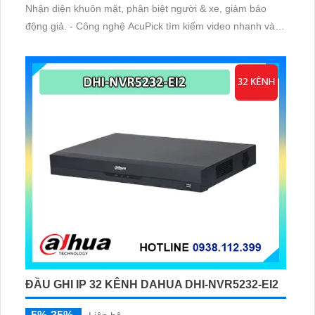
Nhận diện khuôn mặt, phân biệt người & xe, giảm báo
động giả. - Công nghệ AcuPick tìm kiếm video nhanh và
chính xác. - Hỗ trợ 2 khe ổ cứng, băng thông lớn, phù hợp
hệ thống chuyên nghiệp
ĐẦU GHI IP 32 KÊNH DAHUA DHI-NVR5232-EI2