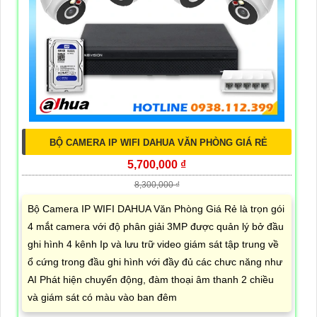
BỘ CAMERA IP WIFI DAHUA VĂN PHÒNG GIÁ RẺ
5,700,000 ₫
8,300,000 ₫
Bộ Camera IP WIFI DAHUA Văn Phòng Giá Rẻ là trọn gói
4 mắt camera với độ phân giải 3MP được quản lý bở đầu
ghi hình 4 kênh Ip và lưu trữ video giám sát tập trung về
ổ cứng trong đầu ghi hình với đầy đủ các chưc năng như
AI Phát hiện chuyển động, đàm thoại âm thanh 2 chiều
và giám sát có màu vào ban đêm