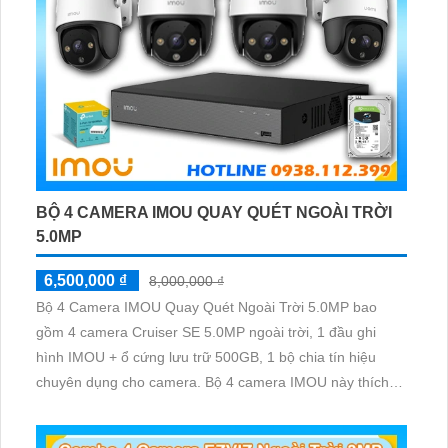
BỘ 4 CAMERA IMOU QUAY QUÉT NGOÀI TRỜI
5.0MP
6,500,000 ₫
8,000,000 ₫
Bộ 4 Camera IMOU Quay Quét Ngoài Trời 5.0MP bao
gồm 4 camera Cruiser SE 5.0MP ngoài trời, 1 đầu ghi
hình IMOU + ổ cứng lưu trữ 500GB, 1 bộ chia tín hiệu
chuyên dụng cho camera. Bộ 4 camera IMOU này thích
hợp lắp đặt cho kho hàng, nhà xưởng, khu phố và khu vực
cần giám sát ngoài trời