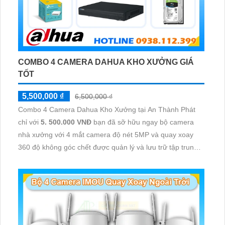
COMBO 4 CAMERA DAHUA KHO XƯỞNG GIÁ
TỐT
5,500,000 ₫
6,500,000 ₫
Combo 4 Camera Dahua Kho Xưởng tại An Thành Phát
chỉ với
5. 500.000 VNĐ
bạn đã sỡ hữu ngay bộ camera
nhà xưởng với 4 mắt camera độ nét 5MP và quay xoay
360 độ không góc chết được quản lý và lưu trữ tập trung
về đầu ghi hình ổ cứng hỗ trợ xem qua tivi