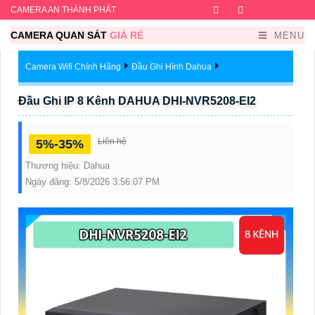
CAMERA AN THÀNH PHÁT
Facebook
Twitter
Instagram
Dribb
CAMERA QUAN SÁT
GIÁ RẺ
MENU
Camera Wifi Chính Hãng
Đầu Ghi Hình Dahua
Đầu Ghi IP 8 Kênh DAHUA DHI-NVR5208-EI2
Liên hệ
5%-35%
Thương hiệu:
Dahua
Ngày đăng:
5/8/2026 3:56:07 PM