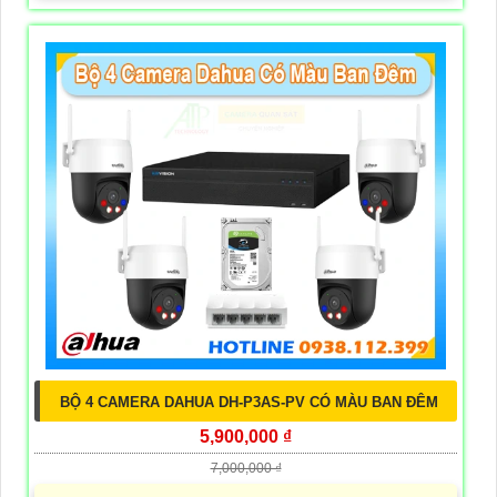
BỘ 4 CAMERA DAHUA DH-P3AS-PV CÓ MÀU BAN ĐÊM
5,900,000 ₫
7,000,000 ₫