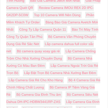
Tình Huống
Báo Giá Camera Jtech Mới Nhất
Giải Pháp
Camera Quét QR
Review Camera IMOU REX 2D IPC-
GK2DP-5C0W
Top 10 Camera Wifi Nên Dùng
Phần
Mềm Khách Tự Order
Bảng Báo Giá Camera Avetch Mới
Nhất
Công Ty Lắp Camera Quận 11
Bảo Trì Máy Tính
Công Ty Quận Tân Phú
Bộ Camera Văn Phòng Chuyên
Dụng Giá Rẻ Săc Nét
Lắp camera dahua full color sắc
nét
Bộ camera quay xoay giá rẻ
Lắp Camera Chống
Trộm Cho Nhà Xưởng Chuyên Dụng
Bộ Camera Nhà
Xưởng Có Màu Ban Đêm
Lắp Camera Ngoài Trời Giá Rẻ
Trọn Bộ
Lắp Đặt Trọn Bộ Camera Nhà Xưởng Ban Đêm
Lắp Camera Giá Rẻ Cho Kho Hàng
Bộ 4 Camera Giá Rẻ
Chính Hãng Chất Lượng
Bộ Camera IP Tiệm Vàng Giá
Rẻ
Bộ Camera Gia Đình Thu âm
Bộ Camera Siêu Nét
Dahua DH-IPC-HDBW3441RP-ZAS
Lắp Camera Gia Đình