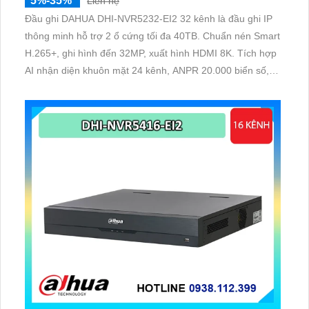
5%-35%
Liên hệ
Đầu ghi DAHUA DHI-NVR5232-EI2 32 kênh là đầu ghi IP
thông minh hỗ trợ 2 ổ cứng tối đa 40TB. Chuẩn nén Smart
H.265+, ghi hình đến 32MP, xuất hình HDMI 8K. Tích hợp
AI nhận diện khuôn mặt 24 kênh, ANPR 20.000 biển số,
SMD Plus và AcuPick trên toàn hệ thống