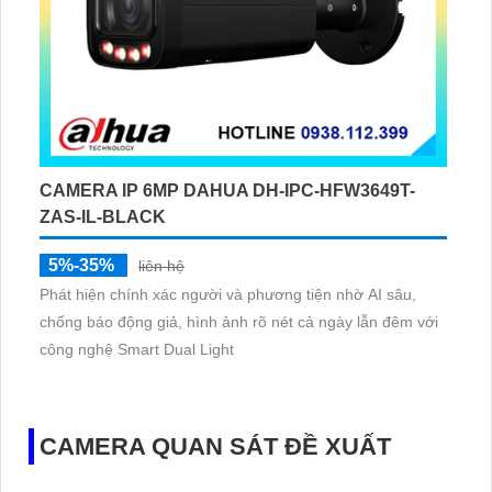
CAMERA IP 6MP DAHUA DH-IPC-HFW3649T-
ZAS-IL-BLACK
5%-35%
liên hệ
Phát hiện chính xác người và phương tiện nhờ AI sâu,
chống báo động giả, hình ảnh rõ nét cả ngày lẫn đêm với
công nghệ Smart Dual Light
CAMERA QUAN SÁT ĐỀ XUẤT