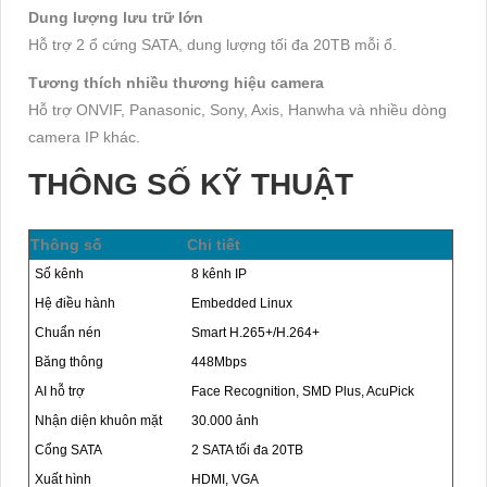
Dung lượng lưu trữ lớn
Hỗ trợ 2 ổ cứng SATA, dung lượng tối đa 20TB mỗi ổ.
Tương thích nhiều thương hiệu camera
Hỗ trợ ONVIF, Panasonic, Sony, Axis, Hanwha và nhiều dòng
camera IP khác.
THÔNG SỐ KỸ THUẬT
Thông số
Chi tiết
Số kênh
8 kênh IP
Hệ điều hành
Embedded Linux
Chuẩn nén
Smart H.265+/H.264+
Băng thông
448Mbps
AI hỗ trợ
Face Recognition, SMD Plus, AcuPick
Nhận diện khuôn mặt
30.000 ảnh
Cổng SATA
2 SATA tối đa 20TB
Xuất hình
HDMI, VGA