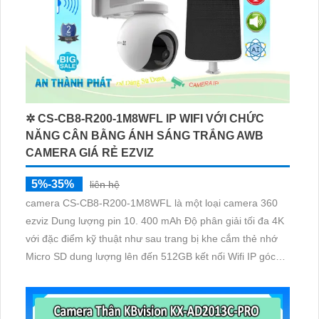
✲ CS-CB8-R200-1M8WFL IP WIFI VỚI CHỨC
NĂNG CÂN BẰNG ÁNH SÁNG TRẮNG AWB
CAMERA GIÁ RẺ EZVIZ
5%-35%
liên hệ
camera CS-CB8-R200-1M8WFL là một loại camera 360
ezviz Dung lượng pin 10. 400 mAh Độ phân giải tối đa 4K
với đặc điểm kỹ thuật như sau trang bị khe cắm thẻ nhớ
Micro SD dung lượng lên đến 512GB kết nối Wifi IP góc
quay rộng với ống kính 3. 6mm