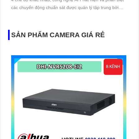
các chuyển động chuẩn sát được quản lý tập trung bởi
đầu ghi hình IP WiFi
SẢN PHẨM CAMERA GIÁ RẺ