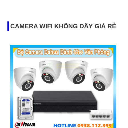
gia đình, cửa hàng, nhà kho, xưởng sản xuất… hoạt động
bền bỉ cả ngày lẫn đêm.
CAMERA WIFI KHÔNG DÂY GIÁ RẺ