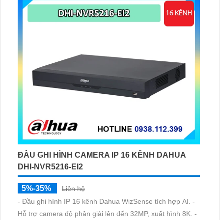
ĐẦU GHI HÌNH CAMERA IP 16 KÊNH DAHUA
DHI-NVR5216-EI2
5%-35%
Liên hệ
- Đầu ghi hình IP 16 kênh Dahua WizSense tích hợp AI. -
Hỗ trợ camera độ phân giải lên đến 32MP, xuất hình 8K. -