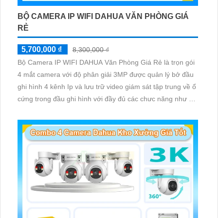
BỘ CAMERA IP WIFI DAHUA VĂN PHÒNG GIÁ
RẺ
5,700,000 ₫
8,300,000 ₫
Bộ Camera IP WIFI DAHUA Văn Phòng Giá Rẻ là trọn gói
4 mắt camera với độ phân giải 3MP được quản lý bở đầu
ghi hình 4 kênh Ip và lưu trữ video giám sát tập trung về ổ
cứng trong đầu ghi hình với đầy đủ các chưc năng như AI
Phát hiện chuyển động, đàm thoại âm thanh 2 chiều và
giám sát có màu vào ban đêm