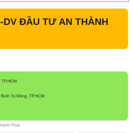
-DV ĐẦU TƯ AN THÀNH
, TP.HCM
Bình Trị Đông, TP.HCM
Thành Phát