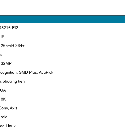
R5216-EI2
 IP
.265+/H.264+
s
n 32MP
cognition, SMD Plus, AcuPick
à phương tiện
VGA
 8K
Sony, Axis
roid
ed Linux