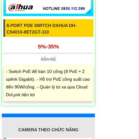
8-PORT POE SWITCH DAHUA DH-
CS4010-8ET2GT-110
5%-35%
liên hệ
- Switch PoE để bàn 10 cổng (8 PoE + 2
uplink Gigabit). - Hỗ trợ PoE công suất cao
đến 90W/cổng. - Quản lý từ xa qua Cloud
DoLynk tiện lợi
CAMERA THEO CHỨC NĂNG