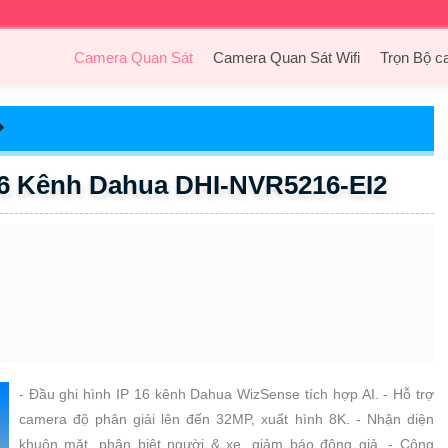
Camera Quan Sát
Camera Quan Sát Wifi
Trọn Bộ c
16 Kênh Dahua DHI-NVR5216-EI2
- Đầu ghi hình IP 16 kênh Dahua WizSense tích hợp AI. - Hỗ trợ
camera độ phân giải lên đến 32MP, xuất hình 8K. - Nhận diện
khuôn mặt, phân biệt người & xe, giảm báo động giả. - Công