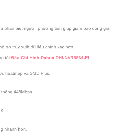
và phân biệt người, phương tiện giúp giảm báo động giả.
 trợ truy xuất dữ liệu chính xác hơn.
g tốt:
Đầu Ghi Hình Dahua DHI-NVR5864-EI
ời, heatmap và SMD Plus.
g thông 448Mbps.
8K.
ống nhanh hơn.