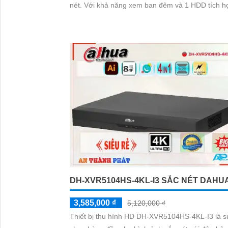
nét. Với khả năng xem ban đêm và 1 HDD tích hợp,
thiết bị này mang đến trải nghiệm giám sát hiệu 
DH-XVR5104HS-4KL-I3 SẮC NÉT DAHU
3,585,000 ₫
5,120,000 ₫
Thiết bị thu hình HD DH-XVR5104HS-4KL-I3 là s