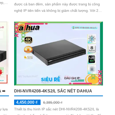
được cả ban đêm, sản phẩm này được trang bị công
quả
nghệ IP tiên tiến và không bị giảm chất lượng. Với 2
HDD, đầu ghi 32 kênh và công nghệ AI, sản phẩm này
có thiết kế nhỏ gọn và ấn tượng, phù hợp cho các
công trình đòi hỏi sự chuyên nghiệp và hiện đại.
A ➠
DHI-NVR4208-4KS2/L SẮC NÉT DAHUA
4,450,000 ₫
6,385,000 ₫
ự lựa
Thiết bị thu hình IP sắc nét DHI-NVR4208-4KS2/L là