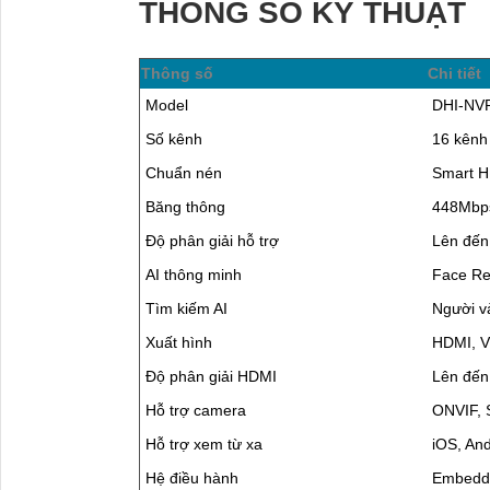
THÔNG SỐ KỸ THUẬT
Thông số
Chi tiết
Model
DHI-NV
Số kênh
16 kênh
Chuẩn nén
Smart H
Băng thông
448Mbp
Độ phân giải hỗ trợ
Lên đế
AI thông minh
Face Re
Tìm kiếm AI
Người v
Xuất hình
HDMI, 
Độ phân giải HDMI
Lên đến
Hỗ trợ camera
ONVIF, 
Hỗ trợ xem từ xa
iOS, And
Hệ điều hành
Embedd