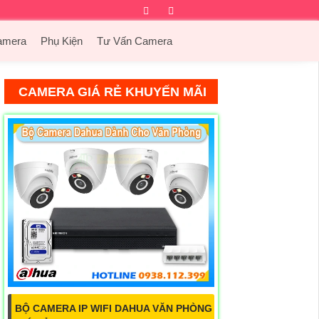
Facebook
Twitter
Instagram
Dribbble
amera
Phụ Kiện
Tư Vấn Camera
CAMERA GIÁ RẺ KHUYẾN MÃI
BỘ CAMERA IP WIFI DAHUA VĂN PHÒNG