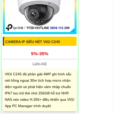
CAMERA IP SIÊU NÉT VIGI C245
5%-35%
Liên Hệ
VIGI C245 độ phân giải 4MP ghi hình sắc
nét hồng ngoại 30m tích hợp micro nhận
diện người xe phát hiện xâm nhập chuẩn
IP67 lưu trữ thẻ nhớ 256GB hỗ trợ NVR
NAS nén video H.265+ điều khiển qua VIGI
App PC Manager trình duyệt