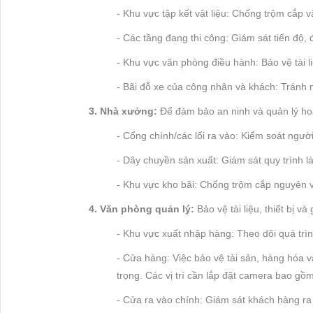
- Khu vực tập kết vật liệu: Chống trộm cắp vậ
- Các tầng đang thi công: Giám sát tiến độ,
- Khu vực văn phòng điều hành: Bảo vệ tài li
- Bãi đỗ xe của công nhân và khách: Tránh 
3. Nhà xưởng:
Để đảm bảo an ninh và quản lý hoạ
- Cổng chính/các lối ra vào: Kiểm soát ngư
- Dây chuyền sản xuất: Giám sát quy trình là
- Khu vực kho bãi: Chống trộm cắp nguyên v
4. Văn phòng quản lý:
Bảo vệ tài liệu, thiết bị và
- Khu vực xuất nhập hàng: Theo dõi quá trìn
- Cửa hàng: Việc bảo vệ tài sản, hàng hóa 
trọng. Các vị trí cần lắp đặt camera bao gồm
- Cửa ra vào chính: Giám sát khách hàng ra