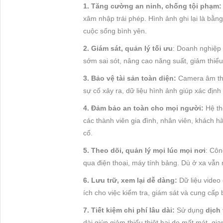
1. Tăng cường an ninh, chống tội phạm:
xâm nhập trái phép. Hình ảnh ghi lại là bằng 
cuộc sống bình yên.
2. Giám sát, quản lý tối ưu
: Doanh nghiệp 
sớm sai sót, nâng cao năng suất, giảm thiểu 
3. Bảo vệ tài sản toàn diện:
Camera âm thầ
sự cố xảy ra, dữ liệu hình ảnh giúp xác định
4. Đảm bảo an toàn cho mọi người:
Hệ th
các thành viên gia đình, nhân viên, khách h
cố.
5. Theo dõi, quản lý mọi lúc mọi nơi
: Côn
qua điện thoại, máy tính bảng. Dù ở xa vẫn 
6. Lưu trữ, xem lại dễ dàng:
Dữ liệu video
ích cho việc kiểm tra, giám sát và cung cấp 
7. Tiết kiệm chi phí lâu dài:
Sử dụng
dịch 
dài giúp giảm thiểu thiệt hại do mất mát, gia