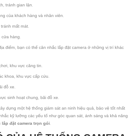
h, tránh gian lận.
ộng của khách hàng và nhân viên.
 tránh mất mát.
ộ cửa hàng.
địa điểm, bạn có thể cân nhắc lắp đặt camera ở những vị trí khác
hơi, khu vực căng tin.
ác khoa, khu vực cấp cứu.
i đỗ xe.
ực sinh hoạt chung, bãi đỗ xe.
 xây dựng một hệ thống giám sát an ninh hiệu quả, bảo vệ tốt nhất
 nhắc kỹ lưỡng các yếu tố như góc quan sát, ánh sáng và khả năng
 lắp đặt camera trọn gói
.