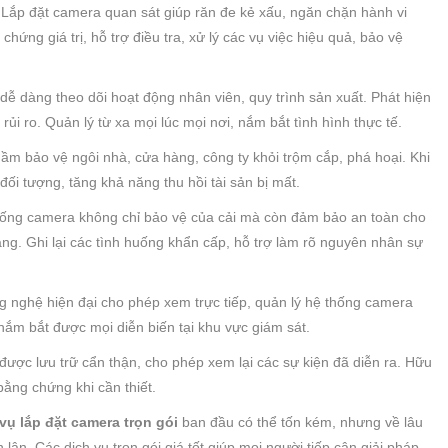
Lắp đặt camera quan sát giúp răn đe kẻ xấu, ngăn chặn hành vi
chứng giá trị, hỗ trợ điều tra, xử lý các vụ việc hiệu quả, bảo vệ
dễ dàng theo dõi hoạt động nhân viên, quy trình sản xuất. Phát hiện
rủi ro. Quản lý từ xa mọi lúc mọi nơi, nắm bắt tình hình thực tế.
m bảo vệ ngôi nhà, cửa hàng, công ty khỏi trộm cắp, phá hoại. Khi
 đối tượng, tăng khả năng thu hồi tài sản bị mất.
ống camera không chỉ bảo vệ của cải mà còn đảm bảo an toàn cho
àng. Ghi lại các tình huống khẩn cấp, hỗ trợ làm rõ nguyên nhân sự
g nghệ hiện đại cho phép xem trực tiếp, quản lý hệ thống camera
nắm bắt được mọi diễn biến tại khu vực giám sát.
 được lưu trữ cẩn thận, cho phép xem lại các sự kiện đã diễn ra. Hữu
bằng chứng khi cần thiết.
vụ lắp đặt camera trọn gói
ban đầu có thể tốn kém, nhưng về lâu
n lận. Các dịch vụ trọn gói giá tốt giúp mọi người tiếp cận giải pháp