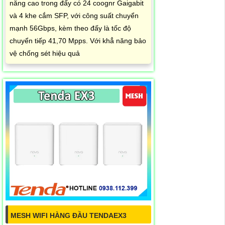
năng cao trong đấy có 24 coognr Gaigabit
và 4 khe cắm SFP, với công suất chuyển
mạnh 56Gbps, kèm theo đấy là tốc độ
chuyển tiếp 41,70 Mpps. Với khẳ năng bảo
vệ chống sét hiệu quả
MESH WIFI HÀNG ĐẦU TENDAEX3