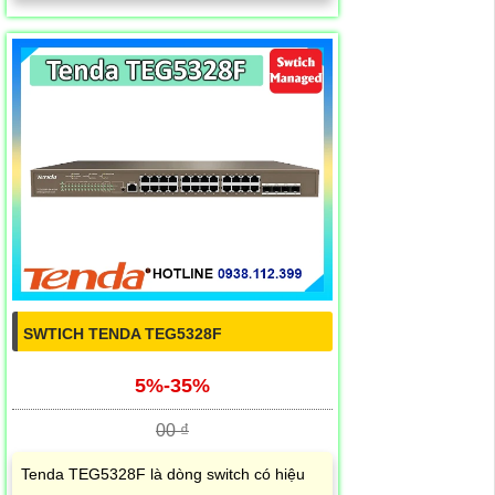
SWTICH TENDA TEG5328F
5%-35%
00 ₫
Tenda TEG5328F là dòng switch có hiệu