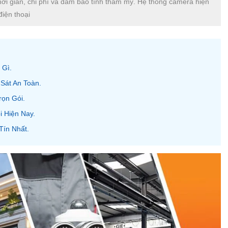
thời gian, chi phí và đảm bảo tính thẩm mỹ. Hệ thống camera hiện
điện thoại
 Gì.
Sát An Toàn.
ọn Gói.
i Hiện Nay.
Tín Nhất.