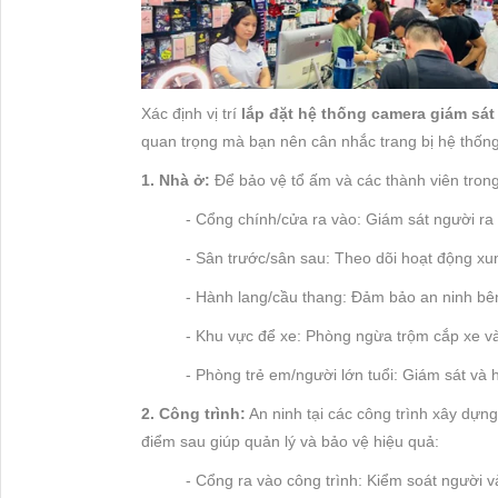
Xác định vị trí
lắp đặt hệ thống camera giám sát
quan trọng mà bạn nên cân nhắc trang bị hệ thốn
1. Nhà ở:
Để bảo vệ tổ ấm và các thành viên trong g
- Cổng chính/cửa ra vào: Giám sát người ra
- Sân trước/sân sau: Theo dõi hoạt động xun
- Hành lang/cầu thang: Đảm bảo an ninh bên
- Khu vực để xe: Phòng ngừa trộm cắp xe và
- Phòng trẻ em/người lớn tuổi: Giám sát và hỗ
2. Công trình:
An ninh tại các công trình xây dựng
điểm sau giúp quản lý và bảo vệ hiệu quả:
- Cổng ra vào công trình: Kiểm soát người 