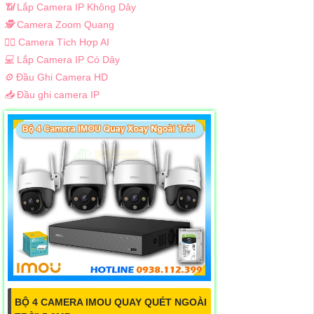
📶
Lắp Camera IP Không Dây
🕵️
Camera Zoom Quang
🧛‍♀️
Camera Tích Hợp AI
💻
Lắp Camera IP Có Dây
⚙️
Đầu Ghi Camera HD
📥
Đầu ghi camera IP
BỘ 4 CAMERA IMOU QUAY QUÉT NGOÀI