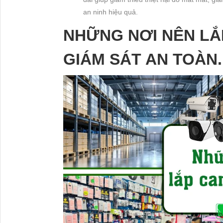
an ninh hiệu quả.
NHỮNG NƠI NÊN L
GIÁM SÁT AN TOÀN.