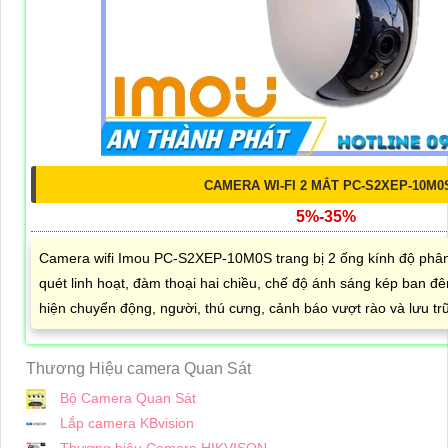
CAMERA WI-FI 2 MẮT PC-S2XEP-10M0
5%-35%
Camera wifi Imou PC-S2XEP-10M0S trang bị 2 ống kính độ phân 
quét linh hoạt, đàm thoại hai chiều, chế độ ánh sáng kép ban đê
hiện chuyển động, người, thú cưng, cảnh báo vượt rào và lưu tr
Thương Hiệu camera Quan Sát
Bộ Camera Quan Sát
Lắp camera KBvision
Thương hiệu Camera HIKVISON