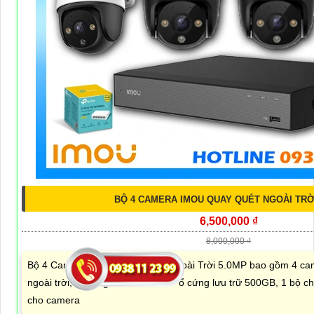
BỘ 4 CAMERA IMOU QUAY QUÉT NGOÀI TRỜ
6,500,000 ₫
8,000,000 ₫
Bộ 4 Camera IMOU Quay Quét Ngoài Trời 5.0MP bao gồm 4 ca
ngoài trời, 1 đầu ghi hình IMOU + ổ cứng lưu trữ 500GB, 1 bộ ch
cho camera