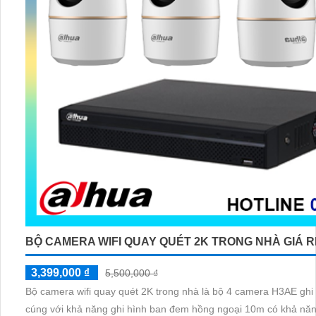
BỘ CAMERA WIFI QUAY QUÉT 2K TRONG NHÀ GIÁ R
3,399,000 ₫
5,500,000 ₫
Bộ camera wifi quay quét 2K trong nhà là bộ 4 camera H3AE ghi 
cúng với khả năng ghi hình ban đem hồng ngoại 10m có khả nă