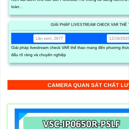
toàn...
GIẢI PHÁP LIVESTREAM CHECK VAR THỂ
Lần xem: 2677
12/18/202
Giải pháp livestream check VAR thể thao mang đến phương thức 
đấu rõ ràng và chuyên nghiệp
CAMERA QUAN SÁT CHẤT L