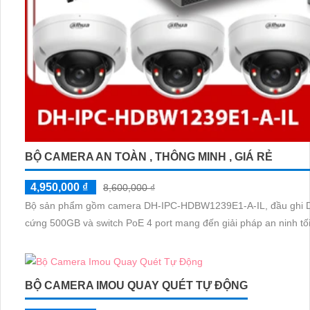
BỘ CAMERA AN TOÀN , THÔNG MINH , GIÁ RẺ
4,950,000 ₫
8,600,000 ₫
Bộ sản phẩm gồm camera DH-IPC-HDBW1239E1-A-IL, đầu ghi 
cứng 500GB và switch PoE 4 port mang đến giải pháp an ninh tối
BỘ CAMERA IMOU QUAY QUÉT TỰ ĐỘNG