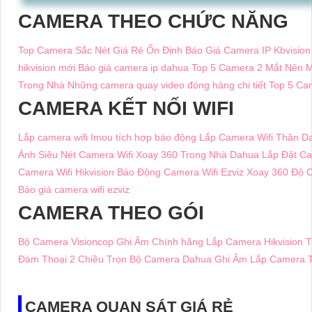
CAMERA THEO CHỨC NĂNG
Top Camera Sắc Nét Giá Rẻ Ổn Định
Báo Giá Camera IP Kbvision
hikvision mới
Báo giá camera ip dahua
Top 5 Camera 2 Mắt Nên 
Trong Nhà
Những camera quay video đóng hàng chi tiết
Top 5 Ca
CAMERA KẾT NỐI WIFI
Lắp camera wifi Imou tích hợp báo động
Lắp Camera Wifi Thân D
Ảnh Siêu Nét
Camera Wifi Xoay 360 Trong Nhà Dahua
Lắp Đặt Ca
Camera Wifi Hikvision Báo Động
Camera Wifi Ezviz Xoay 360 Độ C
Báo giá camera wifi ezviz
CAMERA THEO GÓI
Bộ Camera Visioncop Ghi Âm Chính hãng
Lắp Camera Hikvision T
Đàm Thoại 2 Chiều
Trọn Bộ Camera Dahua Ghi Âm
Lắp Camera T
CAMERA QUAN SÁT GIÁ RẺ