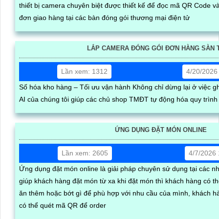
thiết bị camera chuyên biệt được thiết kế để đọc mã QR Code v
đơn giao hàng tại các bàn đóng gói thương mại điện tử
LẮP CAMERA ĐÓNG GÓI ĐƠN HÀNG SÀN 
Lần xem: 1312
4/20/2026
Số hóa kho hàng – Tối ưu vận hành Không chỉ dừng lại ở việc g
AI của chúng tôi giúp các chủ shop TMĐT tự động hóa quy trình
ỨNG DỤNG ĐẶT MÓN ONLINE
Lần xem: 2605
4/7/2026
Ứng dụng đặt món online là giải pháp chuyên sử dụng tại các n
giúp khách hàng đặt món từ xa khi đặt món thì khách hàng có t
ăn thêm hoặc bớt gì để phù hợp với nhu cầu của mình, khách h
có thể quét mã QR để order