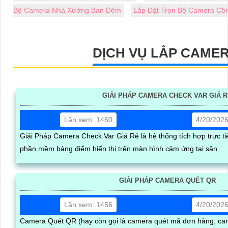
Bộ Camera Nhà Xưởng Ban Đêm
Lắp Đặt Trọn Bộ Camera Côn
DỊCH VỤ LẮP CAME
GIẢI PHÁP CAMERA CHECK VAR GIÁ 
Lần xem: 1460
4/20/202
Giải Pháp Camera Check Var Giá Rẻ là hệ thống tích hợp trực t
phần mềm bảng điểm hiển thị trên màn hình cảm ứng tại sân
GIẢI PHÁP CAMERA QUÉT QR
Lần xem: 1456
4/20/202
Camera Quét QR (hay còn gọi là camera quét mã đơn hàng, ca