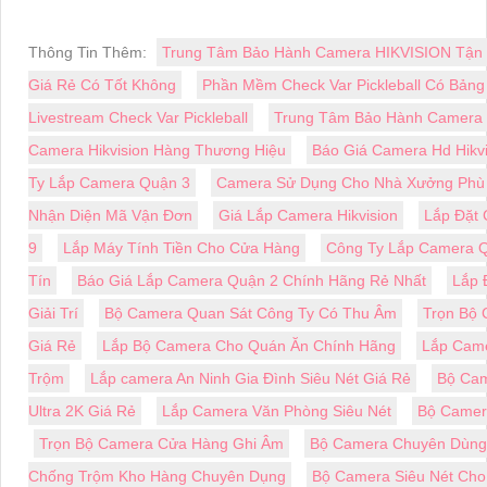
Thông Tin Thêm:
Trung Tâm Bảo Hành Camera HIKVISION Tận 
Giá Rẻ Có Tốt Không
Phần Mềm Check Var Pickleball Có Bảng
Livestream Check Var Pickleball
Trung Tâm Bảo Hành Camera
Camera Hikvision Hàng Thương Hiệu
Báo Giá Camera Hd Hikv
Ty Lắp Camera Quận 3
Camera Sử Dụng Cho Nhà Xưởng Phù
Nhận Diện Mã Vận Đơn
Giá Lắp Camera Hikvision
Lắp Đặt 
9
Lắp Máy Tính Tiền Cho Cửa Hàng
Công Ty Lắp Camera Q
Tín
Báo Giá Lắp Camera Quận 2 Chính Hãng Rẻ Nhất
Lắp 
Giải Trí
Bộ Camera Quan Sát Công Ty Có Thu Âm
Trọn Bộ 
Giá Rẻ
Lắp Bộ Camera Cho Quán Ăn Chính Hãng
Lắp Came
Trộm
Lắp camera An Ninh Gia Đình Siêu Nét Giá Rẻ
Bộ Cam
Ultra 2K Giá Rẻ
Lắp Camera Văn Phòng Siêu Nét
Bộ Camer
Trọn Bộ Camera Cửa Hàng Ghi Âm
Bộ Camera Chuyên Dùng
Chống Trộm Kho Hàng Chuyên Dụng
Bộ Camera Siêu Nét Ch