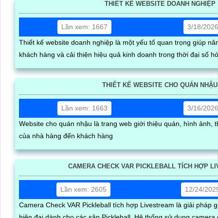
THIẾT KẾ WEBSITE DOANH NGHIỆP
Lần xem: 1667
3/18/202
Thiết kế website doanh nghiệp là một yếu tố quan trọng giúp nân
khách hàng và cải thiện hiệu quả kinh doanh trong thời đại số h
THIẾT KẾ WEBSITE CHO QUÁN NHẬU
Lần xem: 1663
3/16/202
Website cho quán nhậu là trang web giới thiệu quán, hình ảnh,
của nhà hàng đến khách hàng
CAMERA CHECK VAR PICKLEBALL TÍCH HỢP L
Lần xem: 2605
12/24/202
Camera Check VAR Pickleball tích hợp Livestream là giải pháp gi
hiện đại dành cho các sân Pickleball. Hệ thống sử dụng camera đ