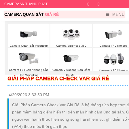
CAMERA AN THÀNH PHÁT
Facebook
Twitter
Instagram
Dribb
CAMERA QUAN SÁT
GIÁ RẺ
MENU
Camera Quan Sát Visioncop
Camera Visioncop 360
Camera IP Visioncop
Camera Full Color Không Cần
Camera Visioncop Ban Đêm
Camera PTZ Kbvision
Đèn VisionCop
Có Màu
GIẢI PHÁP CAMERA CHECK VAR GIÁ RẺ
4/20/2026 3:33:50 PM
Giải Pháp Camera Check Var Giá Rẻ là hệ thống tích hợp trực t
phần mềm bảng điểm hiển thị trên màn hình cảm ứng tại sân. G
người vận hành thực hiện song song hai nhiệm vụ: ghi điểm số 
(VAR) theo mốc thời gian thực