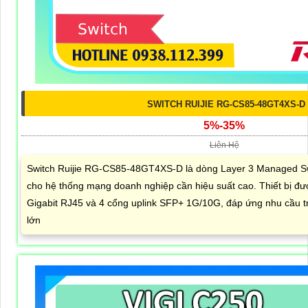
SWITCH RUIJIE RG-CS85-48GT4XS-D
5%-35%
Liên Hệ
Switch Ruijie RG-CS85-48GT4XS-D là dòng Layer 3 Managed S
cho hệ thống mạng doanh nghiệp cần hiệu suất cao. Thiết bị đư
Gigabit RJ45 và 4 cổng uplink SFP+ 1G/10G, đáp ứng nhu cầu tru
lớn