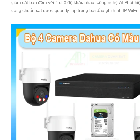
giám sát ban đêm với 4 chế độ khác nhau, công nghệ AI Phát hi
động chuẩn sát được quản lý tập trung bởi đầu ghi hình IP WiFi