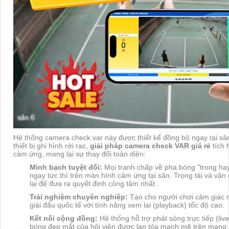
Hệ thống camera check var này được thiết kế đồng bộ ngay tại s
thiết bị ghi hình rời rạc,
giải pháp camera check VAR giá rẻ
tích 
cảm ứng, mang lại sự thay đổi toàn diện:
Minh bạch tuyệt đối:
Mọi tranh chấp về pha bóng "trong ha
ngay tức thì trên màn hình cảm ứng tại sân. Trọng tài và vận
lại để đưa ra quyết định công tâm nhất.
Trải nghiệm chuyên nghiệp:
Tạo cho người chơi cảm giác 
giải đấu quốc tế với tính năng xem lại (playback) tốc độ cao.
Kết nối cộng đồng:
Hệ thống hỗ trợ phát sóng trực tiếp (li
bóng đẹp mắt của hội viên được lan tỏa mạnh mẽ trên mạng 