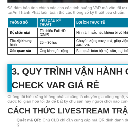
Để đảm bảo tính chính xác cho các tình huống VAR mà vẫn tối ưu
tại An Thành Phát luôn tuân thủ các thông số kỹ thuật tiêu chuẩn:
YÊU CẦU KỸ
THÔNG SỐ
LỢI ÍCH THỰC TẾ
THUẬT
Tối thiểu Full HD
Độ phân giải
Hình ảnh sắc nét, không bị vỡ kh
(2MP)
Tốc độ khung
Chuyển động mượt mà, giúp việc
25 – 30 fps
hình
xác hơn.
Góc quan sát
Ống kính góc rộng
Bao quát toàn bộ mặt sân, loại bỏ
3. QUY TRÌNH VẬN HÀNH
CHECK VAR GIÁ RẺ
Chúng tôi hiểu rằng không phải ai cũng là chuyên gia công nghệ, v
được tối giản hóa tối đa để bất kỳ chủ sân hay người chơi nào cũng
CÁCH THỨC LIVESTREAM TR
Quét mã QR:
Chủ CLB chỉ cần cung cấp mã QR định danh đ
lý.