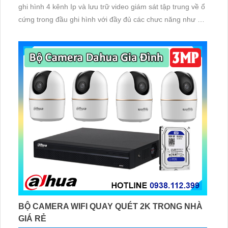
ghi hình 4 kênh Ip và lưu trữ video giám sát tập trung về ổ
cứng trong đầu ghi hình với đầy đủ các chưc năng như AI
Phát hiện chuyển động, đàm thoại âm thanh 2 chiều và
giám sát có màu vào ban đêm
BỘ CAMERA WIFI QUAY QUÉT 2K TRONG NHÀ
GIÁ RẺ