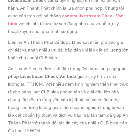
Livestream Check Var
chuyên nghiệp ổn định và dễ vận
hành, An Thành Phát chính là lựa chọn phù hợp. Chúng tôi
cung cấp trọn gói hệ thống
camera livestream Check Var
bida
với chi phí tối ưu, tư vấn đúng nhu cầu và hỗ trợ kỹ
thuật xuyên suốt quá trình sử dụng.
Liên hệ An Thành Phát để được khảo sát miễn phí báo giá
chi tiết và nhận nhiều ưu đãi hấp dẫn khi lắp đặt số lượng lớn
hoặc cho chuỗi CLB bida.
An Thành Phát là đơn vị đi đầu trong lĩnh vực cung cấp
giải
pháp Livestream Check Var bida
giá rẻ, uy tín và chất
lượng tại TP.HCM. Với nhiều năm kinh nghiệm triển khai thực
tế cho hàng loạt CLB bida phòng tập và giải đấu lớn nhỏ
chúng tôi hiểu rõ từng yêu cầu kỹ thuật và cách tối ưu hệ
thống cho từng không gian. Sự chuyên nghiệp trong tư vấn
lắp đặt chuẩn kỹ thuật và dịch vụ hậu mãi tận tâm đã giúp An
Thành Phát trở thành đối tác tin cậy của nhiều CLB bida trên
địa bàn TP.HCM.