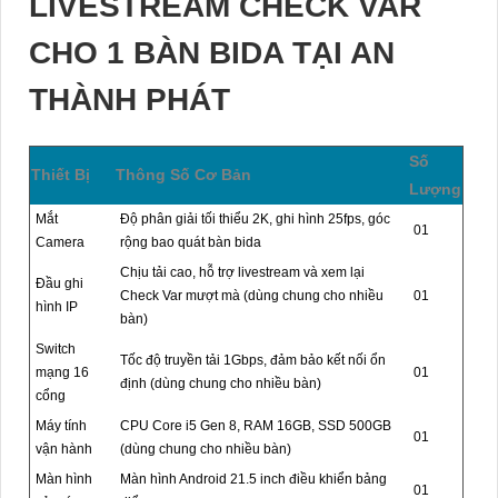
LIVESTREAM CHECK VAR
CHO 1 BÀN BIDA TẠI AN
THÀNH PHÁT
Số
Thiết Bị
Thông Số Cơ Bản
Lượng
Mắt
Độ phân giải tối thiểu 2K, ghi hình 25fps, góc
01
Camera
rộng bao quát bàn bida
Chịu tải cao, hỗ trợ livestream và xem lại
Đầu ghi
Check Var mượt mà (dùng chung cho nhiều
01
hình IP
bàn)
Switch
Tốc độ truyền tải 1Gbps, đảm bảo kết nối ổn
mạng 16
01
định (dùng chung cho nhiều bàn)
cổng
Máy tính
CPU Core i5 Gen 8, RAM 16GB, SSD 500GB
01
vận hành
(dùng chung cho nhiều bàn)
Màn hình
Màn hình Android 21.5 inch điều khiển bảng
01