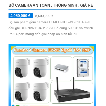
BỘ CAMERA AN TOÀN , THÔNG MINH , GIÁ RẺ
4,950,000 ₫
8,600,000 ₫
Bộ sản phẩm gồm camera DH-IPC-HDBW1239E1-A-IL,
đầu ghi DHI-NVR1104HS-S3/H, ổ cứng 500GB và switch
PoE 4 port mang đến giải pháp an ninh tối ưu.