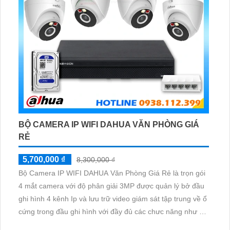
BỘ CAMERA IP WIFI DAHUA VĂN PHÒNG GIÁ
RẺ
5,700,000 ₫
8,300,000 ₫
Bộ Camera IP WIFI DAHUA Văn Phòng Giá Rẻ là trọn gói
4 mắt camera với độ phân giải 3MP được quản lý bở đầu
ghi hình 4 kênh Ip và lưu trữ video giám sát tập trung về ổ
cứng trong đầu ghi hình với đầy đủ các chưc năng như AI
Phát hiện chuyển động, đàm thoại âm thanh 2 chiều và