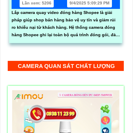
Lần xem: 5206
9/4/2025 5:09:29 PM
Lắp camera quay video đóng hàng Shopee là giải
pháp giúp shop bán hàng bảo vệ uy tín và giảm rủi
ro khiếu nại từ khách hàng. Hệ thống camera đóng
hàng Shopee ghi lại toàn bộ quá trình đóng gói, đảm
bảo minh bạch, rõ ràng, đồng thời kết hợp phần
mềm quản lý đơn hàng giúp tra cứu nhanh video
theo mã vận đơn, tiết kiệm thời gian và chi phí xử lý
đơn hoàn
CAMERA QUAN SÁT CHẤT LƯỢNG