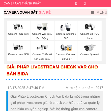
CAMERA AN THÀNH PHÁT
Facebook
Twitter
Instagram
Dribb
CAMERA QUAN SÁT
GIÁ RẺ
MENU
Camera Imou Mới
Camera Wifi Imou
Camera Wifi Imou
Camera Có POE
Báo Động
360
Imou
Camera Imou 360
Camera Thiết Kế
Camera 360 Imou
Camera Questek
Kim Loại Imou
Full Color
GIẢI PHÁP LIVESTREAM CHECK VAR CHO
BÀN BIDA
12/17/2025 2:47:49 PM
Mức độ quan tâm: 2917
Giải Pháp Livestream Check Var Bida là một trong những
giải pháp livestream giá rẻ check var hiệu quả và quản lý
bàn bida chuyên nghiệp. Với hệ thống gồm các camera