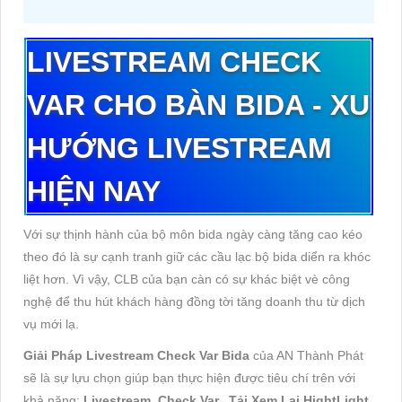
LIVESTREAM CHECK
VAR CHO BÀN
BIDA
-
XU
H
Ư
Ớ
NG
LIVESTREAM
HI
Ệ
N
NAY
Với sự thịnh hành của bộ môn bida ngày càng tăng cao kéo
theo đó là sự cạnh tranh giữ các cầu lạc bộ bida diển ra khóc
liệt hơn. Vì vậy, CLB của bạn càn có sự khác biệt vè công
nghệ để thu hút khách hàng đồng tời tăng doanh thu từ dịch
vụ mới lạ.
Giải Pháp Livestream Check Var Bida
của AN Thành Phát
sẽ là sự lựu chọn giúp bạn thực hiện được tiêu chí trên với
khả năng:
Livestream, Check Var, Tải Xem Lại HightLight