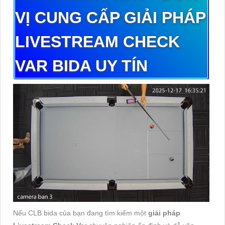
V
Ị
CUNG
C
Ấ
P
GI
Ả
I
PH
Á
P
LIVESTREAM CHECK
VAR
BIDA
UY
T
Í
N
Nếu CLB bida của bạn đang tìm kiếm một
giải pháp