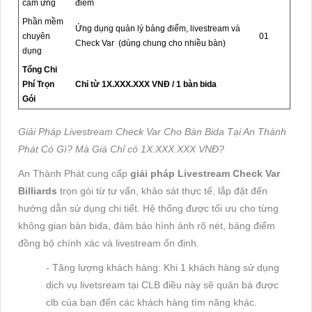
cảm ứng
điểm
Phần mềm
Ứng dụng quản lý bảng điểm, livestream và
chuyên
01
Check Var (dùng chung cho nhiều bàn)
dụng
Tổng Chi
Phí Trọn
Chỉ từ 1X.XXX.XXX VNĐ / 1 bàn bida
Gói
Giải Pháp Livestream Check Var Cho Bàn Bida Tại An Thành
Phát Có Gì? Mà Giá Chỉ có 1X.XXX.XXX VNĐ?
An Thành Phát cung cấp
giải pháp Livestream Check Var
Billiards
trọn gói từ tư vấn, khảo sát thực tế, lắp đặt đến
hướng dẫn sử dụng chi tiết. Hệ thống được tối ưu cho từng
không gian bàn bida, đảm bảo hình ảnh rõ nét, bảng điểm
đồng bộ chính xác và livestream ổn định.
- Tăng lượng khách hàng: Khi 1 khách hàng sử dụng
dịch vụ livetsream tại CLB điều này sẽ quản bá được
clb của bạn đến các khách hàng tìm năng khác.