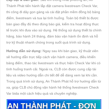
Thành Phát tiến hành lắp đặt camera livestream Check Var,
thi công đi dây gọn gàng và cài đặt phần mềm đồng bộ bảng
điểm, livestream và tua lại tình huống. Toàn bộ thiết bị được
bàn giao đầy đủ theo đúng báo giá, kiểm tra hoạt động thực
tế trước khi đưa vào sử dụng. Hệ thống sử dụng thiết bị chính
hãng, bảo hành 24 tháng, đảm bảo vận hành ổn định và hỗ
trợ kỹ thuật nhanh chóng trong suốt quá trình sử dụng.
Hướng dẫn sử dụng:
Ngay sau khi bàn giao, kỹ thuật viên
sẽ hướng dẫn trực tiếp cách vận hành camera, điều khiển
bảng điểm, thao tác livestream và thực hiện Check Var khi có
tình huống tranh cãi. Ngoài ra, CLB còn được cung cấp tài
liệu và video hướng dẫn chi tiết để dễ dàng xem lại khi cần.
Trong quá trình sử dụng, An Thành Phát hỗ trợ hướng dẫn từ
xa, giúp CLB chủ động vận hành hệ thống livestream Check
Var bida một cách hiệu quả và chuyên nghiệp.
AN
TH
À
NH
PH
Á
T
-
ĐƠ
N