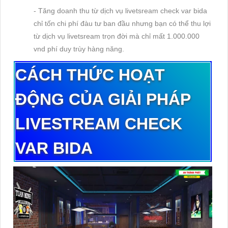
- Tăng doanh thu từ dịch vụ livetsream check var bida
chỉ tốn chi phí đàu tư ban đầu nhưng bạn có thể thu lợi
từ dịch vụ livetsream trọn đời mà chỉ mất 1.000.000
vnd phí duy trùy hàng năng.
C
Á
CH
TH
Ứ
C
HO
Ạ
T
Đ
Ộ
NG
C
Ủ
A
GIẢI PHÁP
LIVESTREAM CHECK
VAR
BIDA