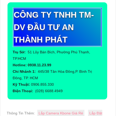
CÔNG TY TNHH TM-
DV ĐẦU TƯ AN
THÀNH PHÁT
Trụ Sở:
51 Lũy Bán Bích, Phường Phú Thạnh,
TP.HCM
Hotline: 0938.11.23.99
Chi Nhánh 1:
445/38 Tân Hòa Đông,P. Bình Trị
Đông, TP. HCM
Kỹ Thuật:
0906.855.330
Điện Thoại:
(028) 6688.4949
Thông Tin Thêm:
Lắp Camera Kbone Giá Rẻ
Lắp Đặt