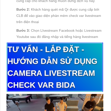
cung cấp cho khách hàng muốn dừng dịch vụ này.
Bước 2:
Khách hàng quét mã Qr được cung cấp bởi
CLB để vào giao diện phàn mèm check var livestream
trên điện thoại
Bước 3:
Chọn LIvestream Facebook hoặc Livestream
Youtube sau đó đăng nhập và tiếng hàng livestream
T
Ư
V
Ấ
N
-
L
Ắ
P
Đ
Ặ
T
-
H
Ư
Ớ
NG
D
Ẫ
N
S
Ử
D
Ụ
NG
CAMERA
LIVESTREAM
CHECK VAR
BIDA