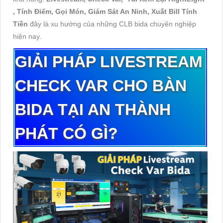
, Tính Điểm, Gọi Món, Giám Sát An Ninh, Xuất Bill Tính
Tiền
đây là xu hướng của những CLB bida chuyên nghiệp
hiện nay.
GIẢI PHÁP LIVESTREAM
CHECK VAR CHO BÀN
BIDA
T
Ạ
I
AN
TH
À
NH
PH
Á
T
C
Ó
G
Ì?