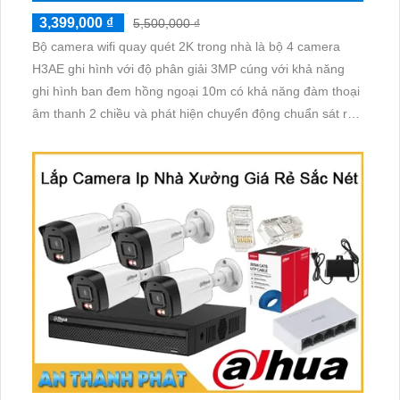
3,399,000 ₫
5,500,000 ₫
Bộ camera wifi quay quét 2K trong nhà là bộ 4 camera
H3AE ghi hình với độ phân giải 3MP cúng với khả năng
ghi hình ban đem hồng ngoại 10m có khả năng đàm thoại
âm thanh 2 chiều và phát hiện chuyển động chuẩn sát rất
thích hợp lắp đặt cho các văn phòng, gia đình, những vị trí
giám sát yêu cầu camera vừa có thể giám sát đêm vừa có
thể đàm thoại được âm thanh 2 chiều.