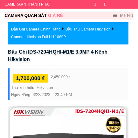
CAMERA AN THÀNH PHÁT
Facebook
Twitter
Instagram
Dribb
CAMERA QUAN SÁT
GIÁ RẺ
MENU
Đầu Ghi Camera Chính Hãng
Đầu Thu Camera Hikvision
Camera Hikvision Full Hd 1080P
Đầu Ghi IDS-7204HQHI-M1/E 3.0MP 4 Kênh
Hikvision
2,450,000 ₫
1,700,000 ₫
Thương hiệu:
Hikvision
Ngày đăng:
3/23/2023 2:23:49 PM