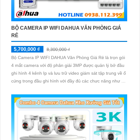
BỘ CAMERA IP WIFI DAHUA VĂN PHÒNG GIÁ
RẺ
5,700,000 ₫
8,300,000 ₫
Bộ Camera IP WIFI DAHUA Văn Phòng Giá Rẻ là trọn gói
4 mắt camera với độ phân giải 3MP được quản lý bở đầu
ghi hình 4 kênh Ip và lưu trữ video giám sát tập trung về ổ
cứng trong đầu ghi hình với đầy đủ các chưc năng như AI
Phát hiện chuyển động, đàm thoại âm thanh 2 chiều và
giám sát có màu vào ban đêm