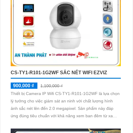
CS-TY1-R101-1G2WF SẮC NÉT WIFI EZVIZ
900,000 ₫
1,100,000 ₫
Thiết bị Camera IP Wifi CS-TY1-R101-1G2WF là lựa chọn
lý tưởng cho việc giám sát an ninh với chất lượng hình
ảnh sắc nét lên đến 2.0 megapixel. Sản phẩm này đáp
ứng đúng tiêu chuẩn với khả năng xem ban đêm từ xa
nhờ tính năng hồng ngoại 10m. Được trang bị công nghệ
IP Wifi, camera không giảm chất lượng khi kết nối mạng