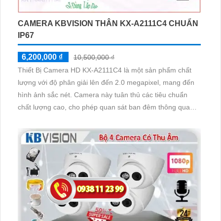
CAMERA KBVISION THÂN KX-A2111C4 CHUẨN
IP67
6,200,000 ₫
10,500,000 ₫
Thiết Bị Camera HD KX-A2111C4 là một sản phẩm chất
lượng với độ phân giải lên đến 2.0 megapixel, mang đến
hình ảnh sắc nét. Camera này tuân thủ các tiêu chuẩn
chất lượng cao, cho phép quan sát ban đêm thông qua
ánh sáng Hồng Ngoại 20m mà vẫn giữ hiệu suất. Với công
nghệ AHD CVI TVI BCS, camera này có độ bền cao hơn
và hỗ trợ chất lượng hình ảnh tốt hơn