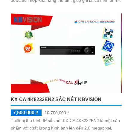
được tích hợp khả năng thu âm, giúp ghi lại cả hình ảnh
và âm thanh, tăng cường đáng kể khả năng giám sát. Với
chiết khấu cao, Combo Trọn Bộ Camera Wifi Gia Đình
KBvision không chỉ mang lại hiệu suất tốt mà còn giúp tiết
kiệm chi phí
KX-CAI4K8232EN2 SẮC NÉT KBVISION
7,500,000 ₫
10,700,000 ₫
Thiết bị thu hình IP sắc nét KX-CAi4K8232EN2 là một sản
phẩm với chất lượng hình ảnh lên đến 2.0 megapixel,