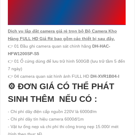
CAMERA KHO HÀNG
FULL HD GIÁ RẺ
Dịch vụ lắp đặt camera giá rẻ trọn bộ Bộ Camera Kho
Hàng FULL HD Giá Rẻ bao gồm các thiết bị sau đây.
👉 01 Đầu ghi camera quan sát chính hãng
DH-HAC-
HFW1200SP-S5
👉 01 Ổ cứng dùng để lưu trữ hình 500GB (lưu trữ tầm 5 đến
7 ngày)
👉 04 camera quan sát hình ảnh FULL HD
DH-XVR1B04-I
⚙ ĐƠN GIÁ CÓ THỂ PHÁT
SINH THÊM NẾU CÓ :
- Chi phí dây điện cấp nguồn 220V là 6000đ/m
- Chi phí dây tín hiệu camera 6000đ/1m
- Vật tư ống nẹp và chi phí thi công trong nẹp 15.000/ mét
(tính theo thực tế)