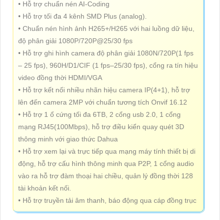
• Hỗ trợ chuẩn nén AI-Coding
• Hỗ trợ tối đa 4 kênh SMD Plus (analog).
• Chuẩn nén hình ảnh H265+/H265 với hai luồng dữ liệu,
độ phân giải 1080P/720P@25/30 fps
• Hỗ trợ ghi hình camera độ phân giải 1080N/720P(1 fps
– 25 fps), 960H/D1/CIF (1 fps–25/30 fps), cổng ra tín hiệu
video đồng thời HDMI/VGA
• Hỗ trợ kết nối nhiều nhãn hiệu camera IP(4+1), hỗ trợ
lên đến camera 2MP với chuẩn tương tích Onvif 16.12
• Hỗ trợ 1 ổ cứng tối đa 6TB, 2 cổng usb 2.0, 1 cổng
mạng RJ45(100Mbps), hỗ trợ điều kiển quay quét 3D
thông minh với giao thức Dahua
• Hỗ trợ xem lại và trực tiếp qua mạng máy tính thiết bị di
động, hỗ trợ cấu hình thông minh qua P2P, 1 cổng audio
vào ra hỗ trợ đàm thoại hai chiều, quản lý đồng thời 128
tài khoản kết nối.
• Hỗ trợ truyền tải âm thanh, báo động qua cáp đồng trục