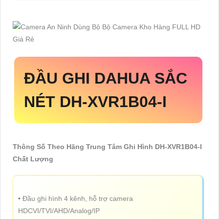
ĐẦU GHI DAHUA SẮC
NÉT
DH-XVR1B04-I
Thông Số Theo Hãng Trung Tâm Ghi Hình DH-XVR1B04-I
Chất Lượng
• Đầu ghi hình 4 kênh, hỗ trợ camera
HDCVI/TVI/AHD/Analog/IP