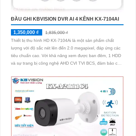
ĐẦU GHI KBVISION DVR AI 4 KÊNH KX-7104AI
1,350,000 ₫
1,835,000 ₫
Thiết bị thu hình HD KX-7104Ai là một sản phẩm chất
lượng với độ sắc nét lên đến 2.0 megapixel, đáp ứng các
tiêu chuẩn cao. Với khả năng xem được ban đêm, 1 HDD
và sự trang bị công nghệ AHD CVI TVI BCS, đảm bảo chất
lượng hình ảnh độ bền cao. Đầu Ghi 4 kênh của sản
phẩm có ưu điểm vượt trội với Công Nghệ AI, phù hợp
cho các công trình nhỏ