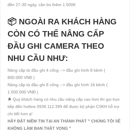
đến 27-30 ngày, cần bù thêm 1.500K
📦 NGOÀI RA KHÁCH HÀNG
CÒN CÓ THỂ NÂNG CẤP
ĐẦU GHI CAMERA THEO
NHU CẦU NHƯ:
Nâng cấp từ đầu ghi 4 cổng --> đầu ghi hình 8 kênh (
800.000 VNĐ )
Nâng cấp từ đầu ghi 8 cổng --> đầu ghi hình 16 kênh (
1.500.000 VNĐ )
🔔 Quý khách hàng có nhu cầu nâng cấp cao hơn thì gọi trực
tiếp đến hotline 0938.112.399 để được bộ phận CSKH hỗ trợ
chi tiết hơn ạ!
HÃY ĐẶT NIỀM TIN TẠI AN THÀNH PHÁT " CHÚNG TÔI SẼ
KHÔNG LÀM BẠN THẤT VỌNG "