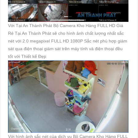
Với Tại An Thành Phát Bộ Camera Kho Hàng FULL HD Giá
Rẻ Tại An Thành Phát sẽ cho hình ảnh chất lượng nhất sắc
nét với 2.0 megapixel FULL HD 1080P Sắc nét phù hợp giám
sát qua điện thoại giám sát trên máy tính và điện thoại đều
tốt với Thiết kế Đẹp
Với hình ảnh sắc nét của dịch vụ Bộ Camera Kho Hàng FULL