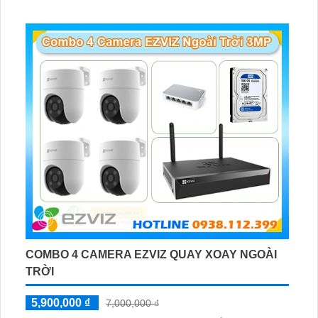
hợp lắp đặt cho kho hàng, nhà xưởng, khu phố và khu vực
cần giám sát ngoài trời
COMBO 4 CAMERA EZVIZ QUAY XOAY NGOÀI
TRỜI
5,900,000 ₫
7,000,000 ₫