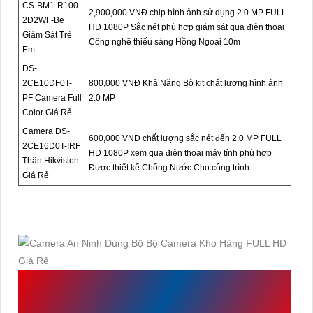
CS-BM1-R100-
2,900,000 VNĐ chip hình ảnh sử dụng 2.0 MP FULL
2D2WF-Be
HD 1080P Sắc nét phù hợp giám sát qua điện thoại
Giám Sát Trẻ
Công nghệ thiếu sáng Hồng Ngoại 10m
Em
DS-
2CE10DF0T-
800,000 VNĐ Khả Năng Bộ kit chất lượng hình ảnh
PF Camera Full
2.0 MP
Color Giá Rẻ
Camera DS-
600,000 VNĐ chất lượng sắc nét đến 2.0 MP FULL
2CE16D0T-IRF
HD 1080P xem qua điện thoại máy tính phù hợp
Thân Hikvision
Được thiết kế Chống Nước Cho công trình
Giá Rẻ
TÌM HIỂU VỀ
BỘ