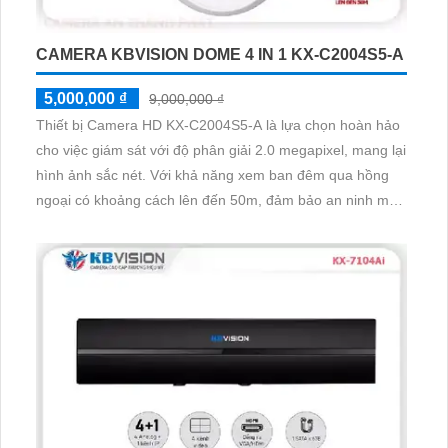
CAMERA KBVISION DOME 4 IN 1 KX-C2004S5-A
5,000,000 ₫
9,000,000 ₫
Thiết bị Camera HD KX-C2004S5-A là lựa chọn hoàn hảo
cho việc giám sát với độ phân giải 2.0 megapixel, mang lại
hình ảnh sắc nét. Với khả năng xem ban đêm qua hồng
ngoại có khoảng cách lên đến 50m, đảm bảo an ninh mọi
lúc. Thiết bị này hỗ trợ công nghệ AHD, CVI, TVI, BCS,
cung cấp hình ảnh chất lượng cao