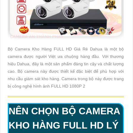
Bộ Camera Kho Hàng FULL HD Giá Rẻ Dahua là một bộ
camera được người Việt ưa chuộng hàng đầu. Với thương
hiệu Dahua, đây là một sản phẩm đáng tin cậy và chất lượng
cao. Bộ camera này được thiết kế đặc biệt để phù hợp với
nhu cầu giám sát kho hàng. Camera trong bộ này được trang
bị công nghệ hình ảnh FULL HD 1080P 2
NÊN CHỌN BỘ CAMERA
KHO HÀNG FULL HD LÝ