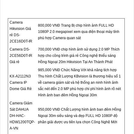
Camera
800,000 VNĐ Trang Bị chip hình ảnh FULL HD
Hikvision Giá
1080P 2.0 megapixel xem qua điện thoại máy tính
rẻ DS-
phù hợp Camera quan sát
2CE16D0T-IR
Camera DS-
700,000 VNĐ chip hình ảnh sử dụng 2.0 MP Thích
2CE56D0T-IR
hợp cho công trình giá rẻ Công nghệ thiếu sáng
Giá rẻ
Hồng Ngoại 20m Hikvision Tại An Thành Phát
985,000 VNĐ Chức Năng Với khả năng tích hợp
KX-A2112N3
Thu hình Chất Lượng KBvision là thương hiệu số 1
Camera IP
về camera giám sát và hệ thống an ninh hình ảnh
Dome Giá Rẻ
sắc nét đến 2.0 MP phù hợp chi phí hình ảnh rõ nét
Hình ảnh ban đêm Hồng Ngoại 30m
Camera Giám
Sát DAHUA
950,000 VNĐ Chất Lượng hình ảnh ban đêm Hồng
DH-HAC-
Ngoại 30m siêu sáng và đẹp FULL HD 1080P độ
HDW1200TQP-
phân giải được ưu tiên lựa chọn Công Nghệ Mới
A-VN