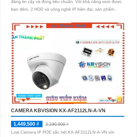
đáng tin cậy và đúng tiêu chuẩn. Với khả năng xem được
ban đêm, 2 HDD và công nghệ IP hiện đại, sản phẩm
không bị giảm chất lượng. Điểm đặc biệt của sản phẩm là
đầu ra HDMI và thiết kế nhỏ gọn, phù hợp cho các công
trình khác nhau
CAMERA KBVISION KX-AF2112LN-A-VN
1,449,500 ₫
2,230,000 ₫
Loại Camera IP POE sắc nét KX-AF2112LN-A-VN với