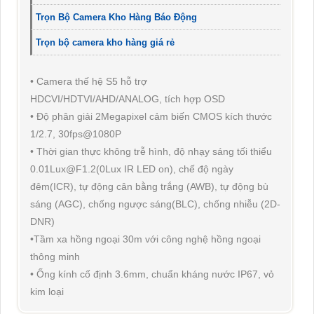
Trọn Bộ Camera Kho Hàng Báo Động
Trọn bộ camera kho hàng giá rẻ
• Camera thế hệ S5 hỗ trợ
HDCVI/HDTVI/AHD/ANALOG, tích hợp OSD
• Độ phân giải 2Megapixel cảm biến CMOS kích thước
1/2.7, 30fps@1080P
• Thời gian thực không trễ hình, độ nhạy sáng tối thiểu
0.01Lux@F1.2(0Lux IR LED on), chế độ ngày
đêm(ICR), tự động cân bằng trắng (AWB), tự động bù
sáng (AGC), chống ngược sáng(BLC), chống nhiễu (2D-
DNR)
•Tầm xa hồng ngoại 30m với công nghệ hồng ngoại
thông minh
• Ống kính cố định 3.6mm, chuẩn kháng nước IP67, vỏ
kim loại