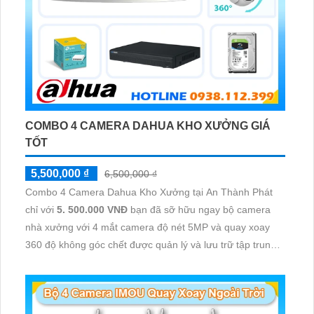
COMBO 4 CAMERA DAHUA KHO XƯỞNG GIÁ
TỐT
5,500,000 ₫
6,500,000 ₫
Combo 4 Camera Dahua Kho Xưởng tại An Thành Phát
chỉ với
5. 500.000 VNĐ
bạn đã sỡ hữu ngay bộ camera
nhà xưởng với 4 mắt camera độ nét 5MP và quay xoay
360 độ không góc chết được quản lý và lưu trữ tập trung
về đầu ghi hình ổ cứng hỗ trợ xem qua tivi