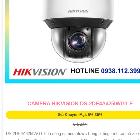
CAMERA HIKVISION DS-2DE4A425IWG1-E
Giá Khuyến Mại: 5%-35%
Giá Bán:
DS-2DE4A425IWG1-E là dòng camera được trang bị ống kính có thể zo