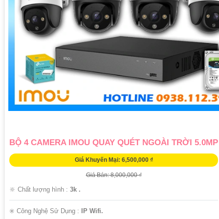
BỘ 4 CAMERA IMOU QUAY QUÉT NGOÀI TRỜI 5.0MP
Giá Khuyến Mại: 6,500,000 ₫
Giá Bán: 8,000,000 ₫
🔆 Chất lượng hình :
3k .
✳️ Công Nghệ Sử Dụng :
IP Wifi.