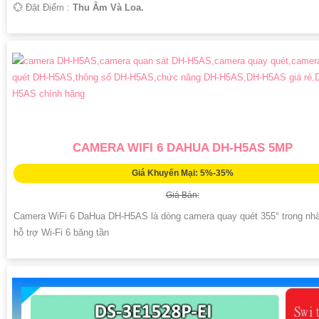
️💮 Đặt Điểm :
Thu Âm Và Loa.
CAMERA WIFI 6 DAHUA DH-H5AS 5MP
Giá Khuyến Mại: 5%-35%
Giá Bán:
Camera WiFi 6 DaHua DH-H5AS là dòng camera quay quét 355° trong n
hỗ trợ Wi-Fi 6 băng tần