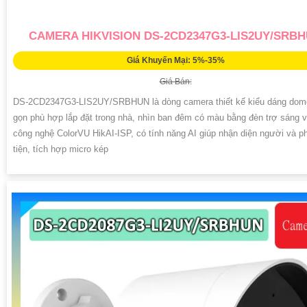
CAMERA HIKVISION DS-2CD2347G3-LIS2UY/SRB
Giá Khuyến Mại: 5%-35%
Giá Bán:
DS-2CD2347G3-LIS2UY/SRBHUN là dòng camera thiết kế kiểu dáng dom
gọn phù hợp lắp đặt trong nhà, nhìn ban đêm có màu bằng đèn trợ sáng 
công nghệ ColorVU HikAI-ISP, có tính năng AI giúp nhận diện người và 
tiện, tích hợp micro kép