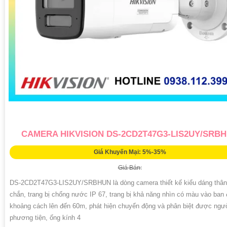
CAMERA HIKVISION DS-2CD2T47G3-LIS2UY/SRB
Giá Khuyến Mại: 5%-35%
Giá Bán:
DS-2CD2T47G3-LIS2UY/SRBHUN là dòng camera thiết kế kiểu dáng thân
chắn, trang bị chống nước IP 67, trang bị khả năng nhìn có màu vào ban
khoảng cách lên đến 60m, phát hiện chuyển động và phân biệt được ngư
phương tiện, ống kính 4