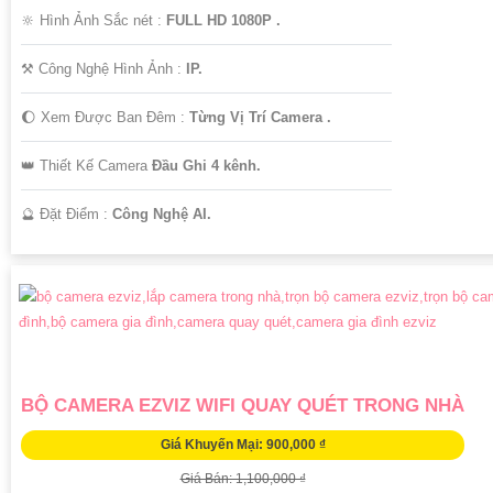
này ngay hôm nay để mang lại sự bình yên và an toàn cho bạn và gia
🔆 Hình Ảnh Sắc nét :
FULL HD 1080P .
đình.
⚒ Công Nghệ Hình Ảnh :
IP.
🌔 Xem Được Ban Đêm :
Từng Vị Trí Camera .
👑 Thiết Kế Camera
Đầu Ghi 4 kênh.
️🔮 Đặt Điểm :
Công Nghệ AI.
'
BỘ CAMERA EZVIZ WIFI QUAY QUÉT TRONG NHÀ
Giá Khuyến Mại: 900,000 ₫
Giá Bán: 1,100,000 ₫