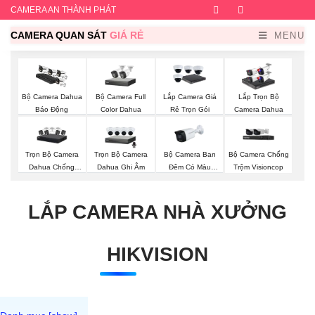
CAMERA AN THÀNH PHÁT
Facebook
Twitter
Instagram
Dribb
CAMERA QUAN SÁT
GIÁ RẺ
MENU
Bộ Camera Full
Bộ Camera Dahua
Lắp Camera Giá
Lắp Trọn Bộ
Color Dahua
Báo Động
Rẻ Trọn Gói
Camera Dahua
Trọn Bộ Camera
Trọn Bộ Camera
Bộ Camera Ban
Bộ Camera Chống
Dahua Chống
Dahua Ghi Âm
Đêm Có Màu
Trộm Visioncop
Trộm
Kbvision
LẮP CAMERA NHÀ XƯỞNG
HIKVISION