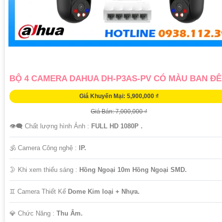
BỘ 4 CAMERA DAHUA DH-P3AS-PV CÓ MÀU BAN Đ
Giá Khuyến Mại: 5,900,000 ₫
Giá Bán: 7,000,000 ₫
👁️‍🗨 Chất lượng hình Ảnh :
FULL HD 1080P .
🕉️ Camera Công nghệ :
IP.
🌛 Khi xem thiếu sáng :
Hồng Ngoại 10m Hồng Ngoại SMD.
♊ Camera Thiết Kế
Dome Kim loại + Nhựa.
️💎 Chức Năng :
Thu Âm.