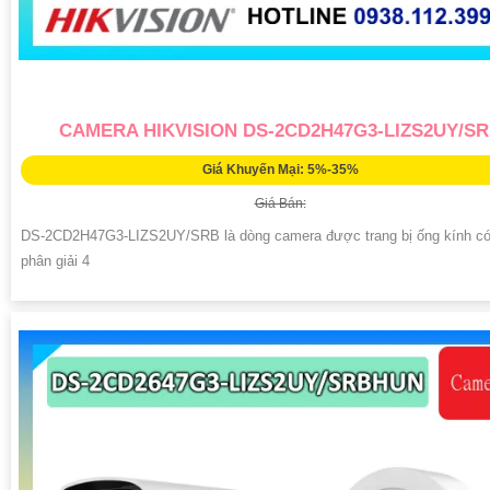
CAMERA HIKVISION DS-2CD2H47G3-LIZS2UY/S
Giá Khuyến Mại: 5%-35%
Giá Bán:
DS-2CD2H47G3-LIZS2UY/SRB là dòng camera được trang bị ống kính có
phân giải 4