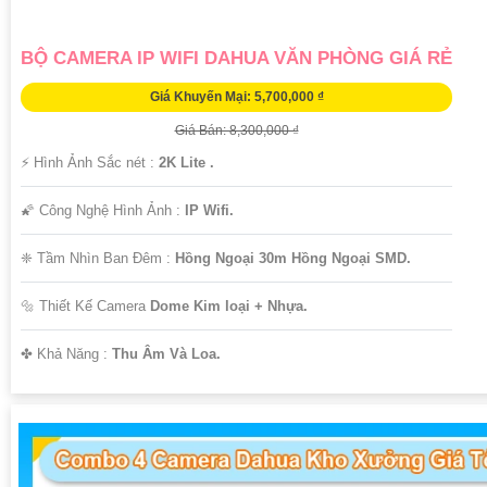
BỘ CAMERA IP WIFI DAHUA VĂN PHÒNG GIÁ RẺ
Giá Khuyến Mại: 5,700,000 ₫
Giá Bán: 8,300,000 ₫
️⚡ Hình Ảnh Sắc nét :
2K Lite .
🌠 Công Nghệ Hình Ảnh :
IP Wifi.
❈ Tầm Nhìn Ban Đêm :
Hồng Ngoại 30m Hồng Ngoại SMD.
🔩 Thiết Kế Camera
Dome Kim loại + Nhựa.
️✤ Khả Năng :
Thu Âm Và Loa.