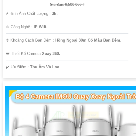
Giá Bán: 6,500,000 ₫
️⚡ Hình Ành Chất Lượng :
3k .
⚛️ Công Nghệ :
IP Wifi.
❈ Khoảng Cách Ban Đêm :
Hồng Ngoại 30m Có Màu Ban Ðêm.
👑 Thiết Kế Camera
Xoay 360.
️✔️ Ưu Điểm :
Thu Âm Và Loa.