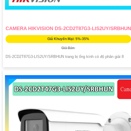
CAMERA HIKVISION DS-2CD2T87G3-LIS2UY/SRBHUN
Giá Khuyến Mại: 5%-35%
Giá Bán:
DS-2CD2T87G3-LIS2UY/SRBHUN trang bị ống kính có độ phân giải 8