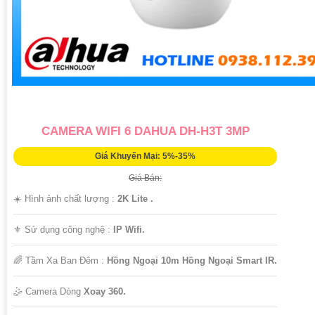
CAMERA WIFI 6 DAHUA DH-H3T 3MP
Giá Khuyến Mại: 5%-35%
Giá Bán:
☀️ Hình ảnh chất lượng :
2K Lite .
⚜️ Sử dụng công nghệ :
IP Wifi.
🌈 Tầm Xa Ban Đêm :
Hồng Ngoại 10m Hồng Ngoại Smart IR.
🤹 Camera Dòng
Xoay 360.