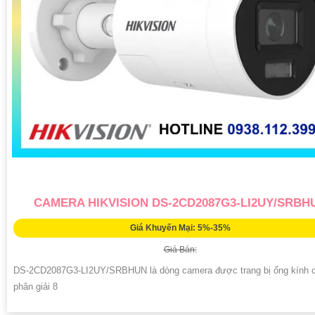
CAMERA HIKVISION DS-2CD2087G3-LI2UY/SRBH
Giá Khuyến Mại: 5%-35%
Giá Bán:
DS-2CD2087G3-LI2UY/SRBHUN là dòng camera được trang bị ống kính 
phân giải 8