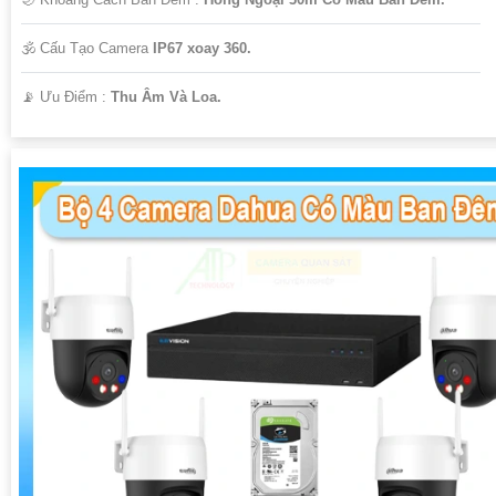
🕉️ Cấu Tạo Camera
IP67 xoay 360.
️📡 Ưu Điểm :
Thu Âm Và Loa.