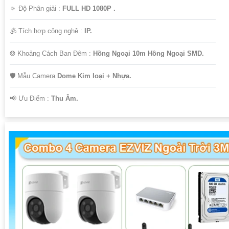
🔅 Độ Phân giải :
FULL HD 1080P .
🕉️ Tích hợp công nghệ :
IP.
❂ Khoảng Cách Ban Đêm :
Hồng Ngoại 10m Hồng Ngoại SMD.
🛡 Mẫu Camera
Dome Kim loại + Nhựa.
️📢 Ưu Điểm :
Thu Âm.