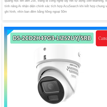
quang học lên đến 25x, trang bị công nghệ lấy nét tự động Self-learning, t
tính năng Ai nhận diện chính xác tích hợp AcuSearch khi kết hợp chung 
ghi hình, nhìn ban đêm bằng hồng ngoại 50m