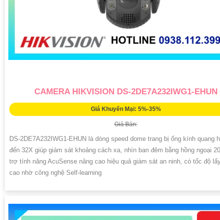
CAMERA HIKVISION DS-2DE7A232IWG1-EHUN
Giá Khuyến Mại: 5%-35%
Giá Bán:
DS-2DE7A232IWG1-EHUN là dòng speed dome trang bị ống kính quang h
đến 32X giúp giám sát khoảng cách xa, nhìn ban đêm bằng hồng ngoại 2
trợ tính năng AcuSense nâng cao hiệu quả giám sát an ninh, có tốc độ lấ
cao nhờ công nghệ Self-learning