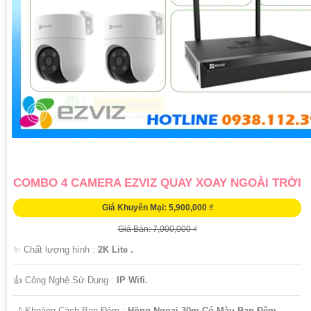
COMBO 4 CAMERA EZVIZ QUAY XOAY NGOÀI TRỜI
Giá Khuyến Mại: 5,900,000 ₫
Giá Bán: 7,000,000 ₫
✨ Chất lượng hình :
2K Lite .
👍 Công Nghệ Sử Dụng :
IP Wifi.
🌙 Khoảng Cách Ban Đêm :
Hồng Ngoại 30m Có Màu Ban Ðêm.