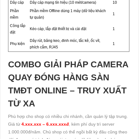
Dây cáp
Dây cáp mạng tín hiệu (10 mét/camera)
10
Phần
Phần mềm Offline dùng 1 máy (dữ liệu khách
1
mềm
tự quản)
Công lắp
Kéo cáp, lắp đặt thiết bị và cài đặt
1
đặt
Dây rút, băng keo, đinh móc, tắc kê, ốc vít,
Phụ kiện
1
phích cắm, RJ45
COMBO GIẢI PHÁP CAMERA
QUAY ĐÓNG HÀNG SÀN
TMĐT ONLINE – TRUY XUẤT
TỪ XA
Phù hợp cho shop có nhiều chi nhánh, cần quản lý tập trung.
Giá từ
4.xxx.xxx – 6.xxx.xxxđ
, kèm phí duy trì server
1.000.000đ/năm. Chủ shop có thể ngồi bất kỳ đâu cũng theo