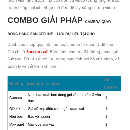
nhân viên phụ trách, mã vận đơn và video tương ứng. Khi có
tranh chấp, chỉ cần nhập mã đơn để lấy bằng chứng video.
COMBO GIẢI PHÁP
CAMERA QUAY
ĐÓNG HÀNG SÀN
OFFLINE – LƯU DỮ LIỆU TẠI CHỖ
Dành cho shop quy mô nhỏ hoặc muốn tự quản lý dữ liệu.
Giá chỉ từ
3.xxx.xxxđ
. Bảo hành camera 24 tháng, máy quét
6 tháng. Dữ liệu được lưu trong máy tính nội bộ của shop, dễ
quản lý và tiết kiệm chi phí.
Số
Thiết bị
Đặc tính kỹ thuật
Lượng
Nhìn bao quát bàn đóng gói và nhìn rõ mã vận
Camera
1
đơn
Giá đỡ
Giá đỡ kẹp điều chỉnh góc quan sát
1
Hộp box
Bảo vệ nguồn
1
Máy quét
Máy quét mã vạch
1