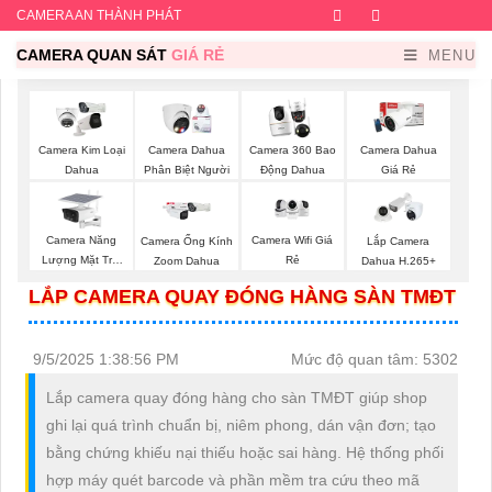
CAMERA AN THÀNH PHÁT
Facebook
Twitter
Instagram
Dribb
CAMERA QUAN SÁT
GIÁ RẺ
MENU
Camera Kim Loại
Camera Dahua
Camera 360 Bao
Camera Dahua
Dahua
Phân Biệt Người
Động Dahua
Giá Rẻ
Camera Năng
Camera Wifi Giá
Camera Ống Kính
Lắp Camera
Lượng Mặt Trời
Rẻ
Zoom Dahua
Dahua H.265+
Dahua
LẮP CAMERA QUAY ĐÓNG HÀNG SÀN TMĐT
9/5/2025 1:38:56 PM
Mức độ quan tâm: 5302
Lắp camera quay đóng hàng cho sàn TMĐT giúp shop
ghi lại quá trình chuẩn bị, niêm phong, dán vận đơn; tạo
bằng chứng khiếu nại thiếu hoặc sai hàng. Hệ thống phối
hợp máy quét barcode và phần mềm tra cứu theo mã