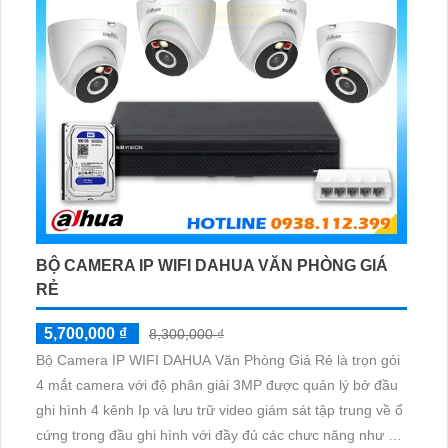
BỘ CAMERA IP WIFI DAHUA VĂN PHÒNG GIÁ
RẺ
5,700,000 ₫
8,300,000 ₫
Bộ Camera IP WIFI DAHUA Văn Phòng Giá Rẻ là trọn gói
4 mắt camera với độ phân giải 3MP được quản lý bở đầu
ghi hình 4 kênh Ip và lưu trữ video giám sát tập trung về ổ
cứng trong đầu ghi hình với đầy đủ các chưc năng như AI