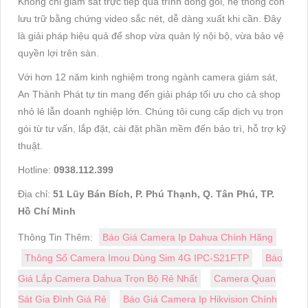
Không chỉ giám sát trực tiếp quá trình đóng gói, hệ thống còn
lưu trữ bằng chứng video sắc nét, dễ dàng xuất khi cần. Đây
là giải pháp hiệu quả để shop vừa quản lý nội bộ, vừa bảo vệ
quyền lợi trên sàn.
Với hơn 12 năm kinh nghiệm trong ngành camera giám sát,
An Thành Phát tự tin mang đến giải pháp tối ưu cho cả shop
nhỏ lẻ lẫn doanh nghiệp lớn. Chúng tôi cung cấp dịch vụ trọn
gói từ tư vấn, lắp đặt, cài đặt phần mềm đến bảo trì, hỗ trợ kỹ
thuật.
Hotline:
0938.112.399
Địa chỉ:
51 Lũy Bán Bích, P. Phú Thạnh, Q. Tân Phú, TP.
Hồ Chí Minh
Thông Tin Thêm:
Báo Giá Camera Ip Dahua Chính Hãng
Thông Số Camera Imou Dùng Sim 4G IPC-S21FTP
Báo
Giá Lắp Camera Dahua Trọn Bộ Rẻ Nhất
Camera Quan
Sát Gia Đình Giá Rẻ
Báo Giá Camera Ip Hikvision Chính