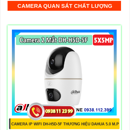
CAMERA QUAN SÁT CHẤT LƯỢNG
CAMERA IP WIFI DH-H5D-5F THƯƠNG HIỆU DAHUA 5.0 M.P