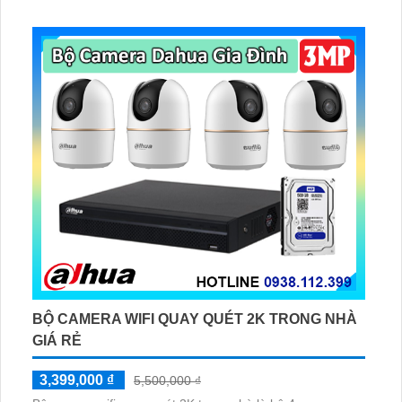
Phát hiện chuyển động, đàm thoại âm thanh 2 chiều và
giám sát có màu vào ban đêm
BỘ CAMERA WIFI QUAY QUÉT 2K TRONG NHÀ
GIÁ RẺ
3,399,000 ₫
5,500,000 ₫