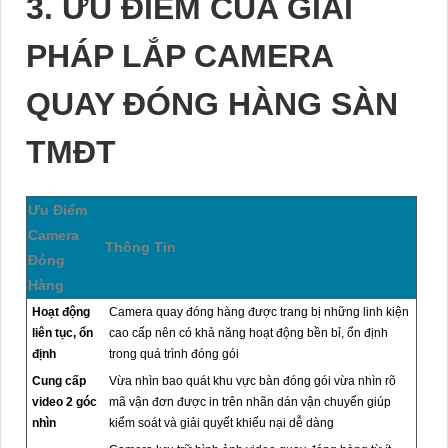
3. ƯU ĐIỂM CỦA GIẢI
PHÁP LẮP CAMERA
QUAY ĐÓNG HÀNG SÀN
TMĐT
Ưu Điểm
Camera
Thông Tin
Đóng
Hàng
Hoạt động
Camera quay đóng hàng được trang bị những linh kiện
liên tục, ổn
cao cấp nên có khả năng hoạt động bền bỉ, ổn định
định
trong quá trình đóng gói
Cung cấp
Vừa nhìn bao quát khu vực bàn đóng gói vừa nhìn rõ
video 2 góc
mã vận đơn được in trên nhãn dán vận chuyển giúp
nhìn
kiểm soát và giải quyết khiếu nại dễ dàng