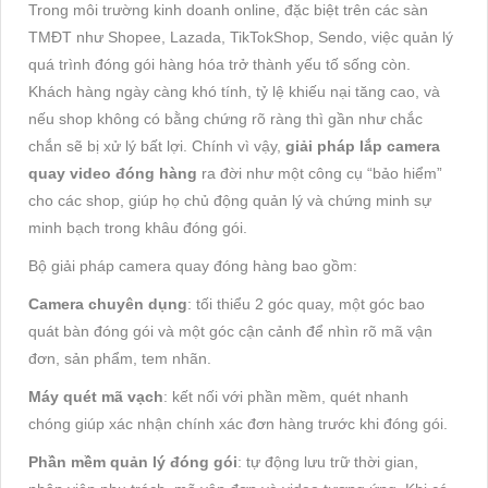
Trong môi trường kinh doanh online, đặc biệt trên các sàn
TMĐT như Shopee, Lazada, TikTokShop, Sendo, việc quản lý
quá trình đóng gói hàng hóa trở thành yếu tố sống còn.
Khách hàng ngày càng khó tính, tỷ lệ khiếu nại tăng cao, và
nếu shop không có bằng chứng rõ ràng thì gần như chắc
chắn sẽ bị xử lý bất lợi. Chính vì vậy,
giải pháp lắp camera
quay video đóng hàng
ra đời như một công cụ “bảo hiểm”
cho các shop, giúp họ chủ động quản lý và chứng minh sự
minh bạch trong khâu đóng gói.
Bộ giải pháp camera quay đóng hàng bao gồm:
Camera chuyên dụng
: tối thiểu 2 góc quay, một góc bao
quát bàn đóng gói và một góc cận cảnh để nhìn rõ mã vận
đơn, sản phẩm, tem nhãn.
Máy quét mã vạch
: kết nối với phần mềm, quét nhanh
chóng giúp xác nhận chính xác đơn hàng trước khi đóng gói.
Phần mềm quản lý đóng gói
: tự động lưu trữ thời gian,