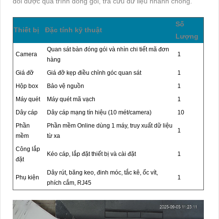
dõi được quá trình đóng gói, tra cứu dữ liệu nhanh chóng.
Số
Thiết bị
Đặc tính kỹ thuật
Lượng
Quan sát bàn đóng gói và nhìn chi tiết mã đơn
Camera
1
hàng
Giá đỡ
Giá đỡ kẹp điều chỉnh góc quan sát
1
Hộp box
Bảo vệ nguồn
1
Máy quét
Máy quét mã vạch
1
Dây cáp
Dây cáp mạng tín hiệu (10 mét/camera)
10
Phần
Phần mềm Online dùng 1 máy, truy xuất dữ liệu
1
mềm
từ xa
Công lắp
Kéo cáp, lắp đặt thiết bị và cài đặt
1
đặt
Dây rút, băng keo, đinh móc, tắc kê, ốc vít,
Phụ kiện
1
phích cắm, RJ45