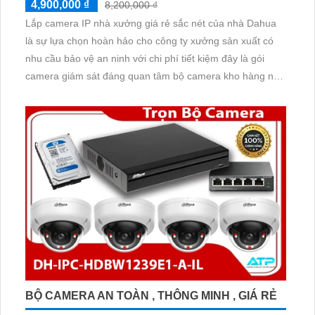
4,900,000 ₫
8,200,000 ₫
Lắp camera IP nhà xưởng giá rẻ sắc nét của nhà Dahua
là sự lựa chọn hoàn hảo cho công ty xưởng sản xuất có
nhu cầu bảo vệ an ninh với chi phí tiết kiệm đây là gói
camera giám sát đáng quan tâm bộ camera kho hàng nhà
xưởng công nghệ IP đảm bảo cung cấp hình ảnh rõ nét
chất lượng cao cho người dùng với bộ camera camera IP
Dahua bảo vệ an ninh cho xưởng sản xuất tuyệt đối.
BỘ CAMERA AN TOÀN , THÔNG MINH , GIÁ RẺ