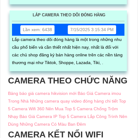
hàng kịp thời và giám sát được quy trình đóng hàng của
nhân viên phần mềm hoạt động mượt mà trên nhiều thiết
LẮP CAMERA THEO DÕI ĐÓNG HÀNG
bị như điện thoại, ipad, laptop, máy tính đáp ứng nhu cầu
quản lý linh hoạt mọi lúc mọi nơi
Lần xem: 6438
7/15/2025 3:15:34 PM
Lắp camera theo dõi đóng hàng là một trong những nhu
cầu phổ biến và cần thiết nhất hiện nay, nhất là đối với
các chủ shop đăng ký bán hàng online trên các nền tảng
thương mại như Tiktok, Shoppe, Lazada, Tiki, .
CAMERA THEO CHỨC NĂNG
Bảng báo giá camera hikvision mới
Báo Giá Camera imou
Trong Nhà
Những camera quay video đóng hàng chi tiết
Top
5 Camera Wifi 360 Nên Mua
Top 5 Camera Chống Trộm
Nhạy
Báo Giá Camera IP
Top 5 Camera Lắp Công Trình Nên
Dùng
Những Camera Có Màu Ban Đêm
CAMERA KẾT NỐI WIFI