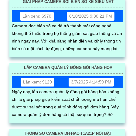
GIẢI PHÁP CAMERA SOI BIỂN SỐ XE SIÊU NÉT
Lần xem: 6970
6/10/2025 9:30:21 PM
Camera đọc biển số xe đã trở thành một công nghệ
không thể thiếu trong hệ thống giám sát giao thông và an
ninh ngày nay. Với khả năng nhận diện và xử lý thông tin
biển số một cách tự động, những camera này mang lại
nhiều lợi ích đáng kể, từ việc quản lý phương tiện đến
việc nâng cao hiệu quả an ninh
LẮP CAMERA QUẢN LÝ ĐÓNG GÓI HÀNG HÓA
Lần xem: 9129
3/7/2025 4:14:59 PM
Ngày nay, lắp camera quản lý đóng gói hàng hóa không
chỉ là giải pháp giúp kiểm soát chất lượng mà hạn chế
được sự sai sót trong quá trình đóng gói đơn hàng. Vậy
camera quản lý đơn hàng có thật sự quan trọng? Sử
dụng như thế nào? Chi phí lắp đặt ra sao? Mời bạn cùng
xem qua bài viết dưới đây nhe·
THÔNG SỐ CAMERA DH-HAC-T1A21P NỔI BẬT