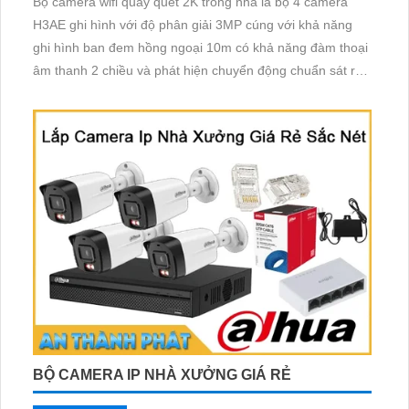
Bộ camera wifi quay quét 2K trong nhà là bộ 4 camera
H3AE ghi hình với độ phân giải 3MP cúng với khả năng
ghi hình ban đem hồng ngoại 10m có khả năng đàm thoại
âm thanh 2 chiều và phát hiện chuyển động chuẩn sát rất
thích hợp lắp đặt cho các văn phòng, gia đình, những vị trí
giám sát yêu cầu camera vừa có thể giám sát đêm vừa có
thể đàm thoại được âm thanh 2 chiều.
BỘ CAMERA IP NHÀ XƯỞNG GIÁ RẺ