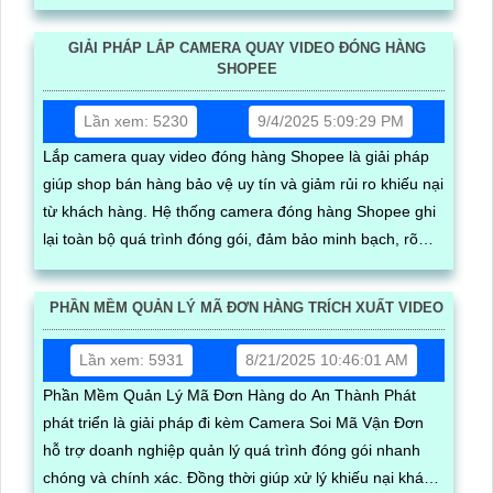
vận đơn, cho phép tìm, tải video, giảm chi phí hoàn, nâng
uy tín bán hàng
GIẢI PHÁP LẮP CAMERA QUAY VIDEO ĐÓNG HÀNG
SHOPEE
Lần xem: 5230
9/4/2025 5:09:29 PM
Lắp camera quay video đóng hàng Shopee là giải pháp
giúp shop bán hàng bảo vệ uy tín và giảm rủi ro khiếu nại
từ khách hàng. Hệ thống camera đóng hàng Shopee ghi
lại toàn bộ quá trình đóng gói, đảm bảo minh bạch, rõ
ràng, đồng thời kết hợp phần mềm quản lý đơn hàng
giúp tra cứu nhanh video theo mã vận đơn, tiết kiệm thời
PHẦN MỀM QUẢN LÝ MÃ ĐƠN HÀNG TRÍCH XUẤT VIDEO
gian và chi phí xử lý đơn hoàn
Lần xem: 5931
8/21/2025 10:46:01 AM
Phần Mềm Quản Lý Mã Đơn Hàng do An Thành Phát
phát triển là giải pháp đi kèm Camera Soi Mã Vận Đơn
hỗ trợ doanh nghiệp quản lý quá trình đóng gói nhanh
chóng và chính xác. Đồng thời giúp xử lý khiếu nại khách