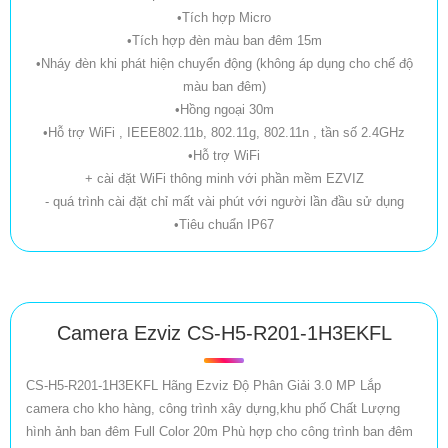
•Tích hợp Micro
•Tích hợp đèn màu ban đêm 15m
•Nháy đèn khi phát hiện chuyển động (không áp dụng cho chế độ
màu ban đêm)
•Hồng ngoại 30m
•Hỗ trợ WiFi , IEEE802.11b, 802.11g, 802.11n , tần số 2.4GHz
•Hỗ trợ WiFi
+ cài đặt WiFi thông minh với phần mềm EZVIZ
- quá trình cài đặt chỉ mất vài phút với người lần đầu sử dụng
•Tiêu chuẩn IP67
Camera Ezviz CS-H5-R201-1H3EKFL
CS-H5-R201-1H3EKFL Hãng Ezviz Độ Phân Giải 3.0 MP Lắp
camera cho kho hàng, công trình xây dựng,khu phố Chất Lượng
hình ảnh ban đêm Full Color 20m Phù hợp cho công trình ban đêm