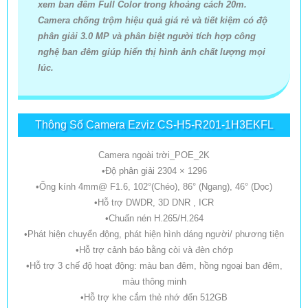
xem ban đêm Full Color trong khoảng cách 20m.
Camera chống trộm hiệu quả giá rẻ và tiết kiệm có độ
phân giải 3.0 MP và phân biệt người tích hợp công
nghệ ban đêm giúp hiển thị hình ảnh chất lượng mọi
lúc.
Thông Số Camera Ezviz CS-H5-R201-1H3EKFL
Camera ngoài trời_POE_2K
•Độ phân giải 2304 × 1296
•Ống kính 4mm@ F1.6, 102°(Chéo), 86° (Ngang), 46° (Dọc)
•Hỗ trợ DWDR, 3D DNR , ICR
•Chuấn nén H.265/H.264
•Phát hiện chuyển động, phát hiện hình dáng người/ phương tiện
•Hỗ trợ cảnh báo bằng còi và đèn chớp
•Hỗ trợ 3 chế độ hoạt động: màu ban đêm, hồng ngoại ban đêm,
màu thông minh
•Hỗ trợ khe cắm thẻ nhớ đến 512GB