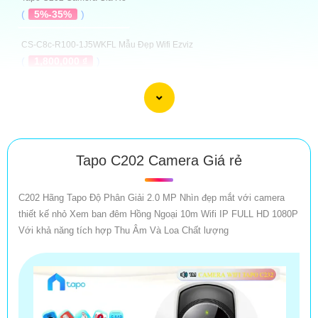
(
5%-35%
)
CS-C8c-R100-1J5WKFL Mẫu Đẹp Wifi Ezviz
(
1,800,000 ₫
)
Camera Wifi Ezviz CS-EB3-R200-1K3FL4GA
(
2,750,000 ₫
)
CS-H3c-R100-1K2WFL Camera Ezviz
(
1,400,000 ₫
)
Tapo C202 Camera Giá rẻ
Camera Ezviz CS-H5-R201-1H3EKFL
C202 Hãng Tapo Độ Phân Giải 2.0 MP Nhìn đẹp mắt với camera
(
1,899,000 ₫
)
thiết kế nhỏ Xem ban đêm Hồng Ngoại 10m Wifi IP FULL HD 1080P
Với khả năng tích hợp Thu Âm Và Loa Chất lượng
Camera Giá Rẻ Nhất