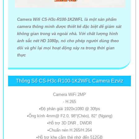
Camera Wifi CS-H3c-R100-1K2WFL là một sản phẩm
camera thông minh được thiết kế đặc biệt để giám sát
không gian trong và ngoài nhà. Với chất lượng hình
ảnh sắc nét HD 1080p, nó cho phép người dùng theo
dõi và ghi lại mọi hoạt động xảy ra trong thời gian
thực
Thông Số CS-H3c-R100-1K2WFL Camera Ezviz
Camera WiFi 2MP
- H.265
•Độ phân giải 1920x1080 @ 30fps
•Ống kính 4mm@ F2.0, 98°(Chéo), 82° (Ngang)
•Hỗ trợ 3D DNR , DWDR
•Chuấn nén H.265/H.264
•Hỗ trợ khe cắm thẻ nhớ đến 512GB