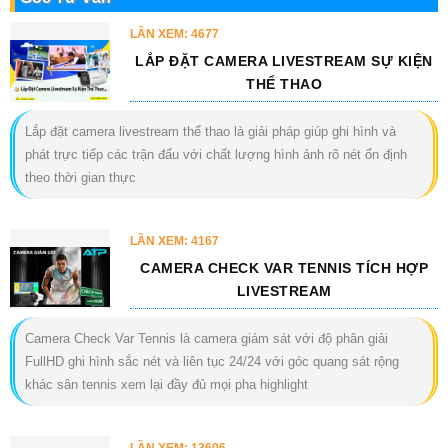
LẦN XEM: 4677
LẮP ĐẶT CAMERA LIVESTREAM SỰ KIỆN
THỂ THAO
Lắp đặt camera livestream thể thao là giải pháp giúp ghi hình và
phát trực tiếp các trận đấu với chất lượng hình ảnh rõ nét ổn định
theo thời gian thực
LẦN XEM: 4167
CAMERA CHECK VAR TENNIS TÍCH HỢP
LIVESTREAM
Camera Check Var Tennis là camera giám sát với độ phân giải
FullHD ghi hình sắc nét và liên tục 24/24 với góc quang sát rộng
khác sân tennis xem lại đầy đủ mọi pha highlight
LẦN XEM: 13606