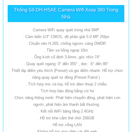
Thông Số DH-H5AE Camera Wifi Xoay 360 Trong
Nhà
Camera WiFi quay quét trong nhà 5MP
. Cảm biến 1/3" CMOS, độ phân giải 5.0 MP 25fps
. Chuẩn nén H.265, chống ngược sáng DWDR
. Tầm xa hồng ngoại 10m
. Ống kính cố định 3.6mm, góc nhìn 74°
. Quay quét ngang: 0° đến 355° , dọc: -5° đến 80°
. Thiết lập điểm yêu thích (Preset) và gọi điểm nhanh. Hỗ trợ chức
năng quay quét tự động (Preset Patrol )
. Tích hợp mic và loa, hỗ trợ đàm thoại 2 chiều
. Tích hợp báo động bằng còi hú
. Chức năng thông minh: Phát hiện chuyển động, phát hiện con
người, phát hiện âm thanh bất thường
. Kết nối WiFi băng tầng 2.4GHz
. Hỗ trợ khe cắm thẻ nhớ 256GB
. Hỗ trợ cổng LAN
. Không hỗ trợ giao diện cài đặt web