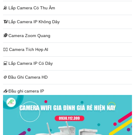
️🎤️
Lắp Camera Có Thu Âm
📶
Lắp Camera IP Không Dây
🕵️
Camera Zoom Quang
🧛‍♀️
Camera Tích Hợp AI
💻
Lắp Camera IP Có Dây
⚙️
Đầu Ghi Camera HD
📥
Đầu ghi camera IP