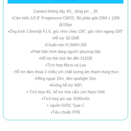
Camera không dây 4G_ dùng pin _ 2K
•Cảm biến 1/2.8" Progressive CMOS, Độ phân giải 2304 x 1296
@15fps
•Ống kính 2.8mm@ F1.6, góc nhìn chéo 130°, góc nhìn ngang 108°
•Hỗ trợ 3D DNR
•Chuấn nén H.264/H.265
•Phát hiện hình dáng người/ phương tiện
•Hỗ trợ thẻ nhớ lên đến 512GB
•Tích hợp Micro và Loa
- Hỗ trợ đàm thoại 2 chiều với chất lượng âm thanh trung thực
•Hồng ngoại 15m, đèn spotlight 15m
•Không hỗ trợ WiFi
• Tích hợp 4G, hỗ trợ khe cắm sim Nano SIM
•Tích hợp pin sạc 5200mAh
+ nguồn 5VDC Type C
•Tiêu chuẩn IP65