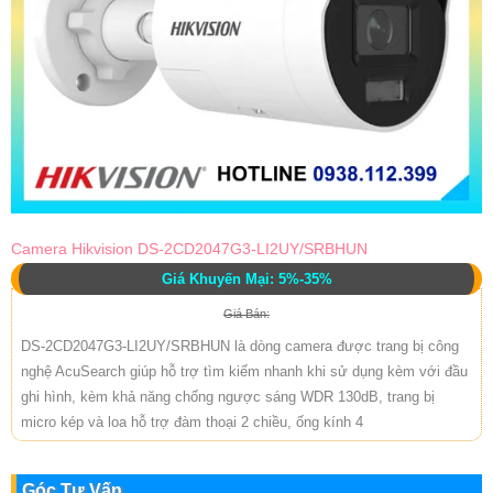
Camera Hikvision DS-2CD2047G3-LI2UY/SRBHUN
Giá Khuyến Mại: 5%-35%
Giá Bán:
DS-2CD2047G3-LI2UY/SRBHUN là dòng camera được trang bị công
nghệ AcuSearch giúp hỗ trợ tìm kiếm nhanh khi sử dụng kèm với đầu
ghi hình, kèm khả năng chống ngược sáng WDR 130dB, trang bị
micro kép và loa hỗ trợ đàm thoại 2 chiều, ống kính 4
Góc Tư Vấn