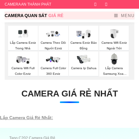
CAMERA AN THÀNH PHÁT
Facebook
Twitter
Instagram
Dribb
CAMERA QUAN SÁT
GIÁ RẺ
MENU
Lắp Camera Ezviz
Camera Wifi Ezviz
Camera Theo Dỏi
Camera Ezviz Báo
Trong Nhà
Ngoài Trời
Người Ezviz
Động
Lắp Camera
Camera Wifi Full
Camera Full Color
Camera Ip Dahua
Samsung Xoay
Color Ezviz
360 Ezviz
360
CAMERA GIÁ RẺ NHẤT
Lắp Camera Giá Rẻ Nhất:
Tapo C202 Camera Giá Rẻ