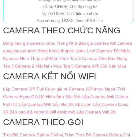
. Hỗ trợ ONVIF, Chế độ riêng tư
. Nguồn DC5V, Chất liệu vỏ nhựa
. App sử dụng: DMSS, SmartPSS Lite
CAMERA THEO CHỨC NĂNG
Bảng báo giá camera imou Trong Nhà
Báo giá camera wifi
camera
quay lại quá trình đóng hàng shopee tiktok
Loại Camera Tốt Nhất
Camera Nhìn Thấy chữ Màn Hình
Top 5 Camera Cho Kho Hàng
Top 5 Camera 2 Mắt Nên Mua
Top 5 Camera Wifi 360 Nên Mua
CAMERA KẾT NỐI WIFI
Lắp Camera Wifi Full Color giá rẻ
Camera Wifi Imou Ngoài Trời
Camera Ezviz Giá Rẻ Hình Ảnh Sắc Nét
Lắp Camera Wifi Dahua
Full HD
Lắp Camera Wifi Sắc Nét 2K Kbvsiion
Lắp Camera Ezviz
2K
Bản báo giá camera wifi ezviz mới
Lắp Camera Wifi 2K
CAMERA THEO GÓI
Trọn Bộ Camera Dahua Chống Trộm
Trọn Bộ Camera Dahua Ghi