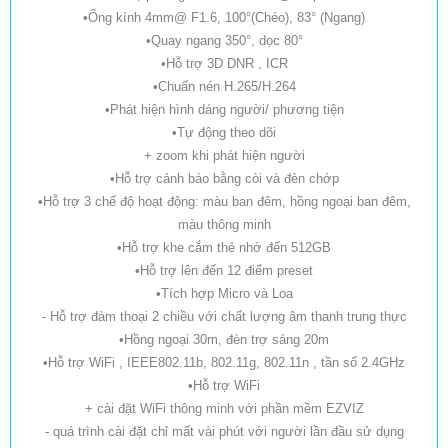
•Ống kính 4mm@ F1.6, 100°(Chéo), 83° (Ngang)
•Quay ngang 350°, dọc 80°
•Hỗ trợ 3D DNR , ICR
•Chuấn nén H.265/H.264
•Phát hiện hình dáng người/ phương tiện
•Tự động theo dõi
+ zoom khi phát hiện người
•Hỗ trợ cảnh báo bằng còi và đèn chớp
•Hỗ trợ 3 chế độ hoạt động: màu ban đêm, hồng ngoại ban đêm,
màu thông minh
•Hỗ trợ khe cắm thẻ nhớ đến 512GB
•Hỗ trợ lên đến 12 điểm preset
•Tích hợp Micro và Loa
- Hỗ trợ đàm thoại 2 chiều với chất lượng âm thanh trung thực
•Hồng ngoại 30m, đèn trợ sáng 20m
•Hỗ trợ WiFi , IEEE802.11b, 802.11g, 802.11n , tần số 2.4GHz
•Hỗ trợ WiFi
+ cài đặt WiFi thông minh với phần mềm EZVIZ
- quá trình cài đặt chỉ mất vài phút với người lần đầu sử dụng