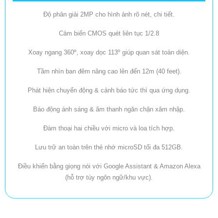
đình.
Độ phân giải 2MP cho hình ảnh rõ nét, chi tiết.
Cảm biến CMOS quét liên tục 1/2.8
Xoay ngang 360º, xoay dọc 113º giúp quan sát toàn diện.
Tầm nhìn ban đêm nâng cao lên đến 12m (40 feet).
Phát hiện chuyển động & cảnh báo tức thì qua ứng dụng.
Báo động ánh sáng & âm thanh ngăn chặn xâm nhập.
Đàm thoại hai chiều với micro và loa tích hợp.
Lưu trữ an toàn trên thẻ nhớ microSD tối đa 512GB.
Điều khiển bằng giọng nói với Google Assistant & Amazon Alexa
(hỗ trợ tùy ngôn ngữ/khu vực).