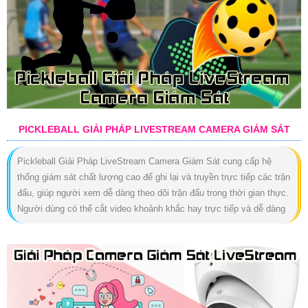
PICKLEBALL GIẢI PHÁP LIVESTREAM CAMERA GIÁM SÁT
Pickleball Giải Pháp LiveStream Camera Giám Sát cung cấp hệ
thống giám sát chất lượng cao để ghi lại và truyền trực tiếp các trận
đấu, giúp người xem dễ dàng theo dõi trận đấu trong thời gian thực.
Người dùng có thể cắt video khoảnh khắc hay trực tiếp và dễ dàng