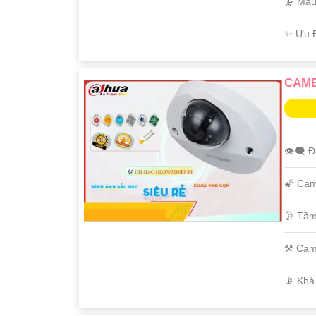
🗜️ Mẫ
️✨ Ưu 
CAME
👁️‍🗨 
🌠 Cam
🌛 Tầm
⚒ Cam
️📡 Kh