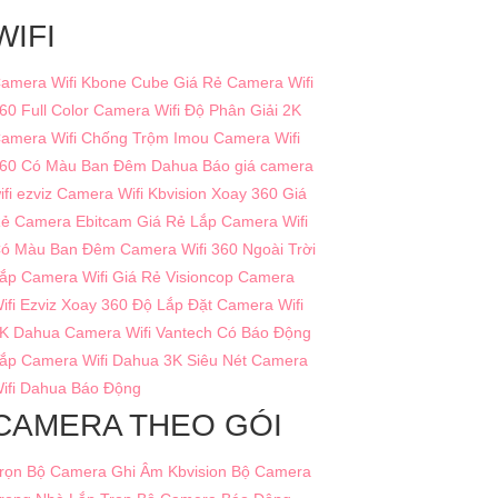
WIFI
amera Wifi Kbone Cube Giá Rẻ
Camera Wifi
60 Full Color
Camera Wifi Độ Phân Giải 2K
amera Wifi Chống Trộm Imou
Camera Wifi
60 Có Màu Ban Đêm Dahua
Báo giá camera
ifi ezviz
Camera Wifi Kbvision Xoay 360 Giá
ẻ
Camera Ebitcam Giá Rẻ
Lắp Camera Wifi
ó Màu Ban Đêm
Camera Wifi 360 Ngoài Trời
ắp Camera Wifi Giá Rẻ Visioncop
Camera
ifi Ezviz Xoay 360 Độ
Lắp Đặt Camera Wifi
K Dahua
Camera Wifi Vantech Có Báo Động
ắp Camera Wifi Dahua 3K Siêu Nét
Camera
ifi Dahua Báo Động
CAMERA THEO GÓI
rọn Bộ Camera Ghi Âm Kbvision
Bộ Camera