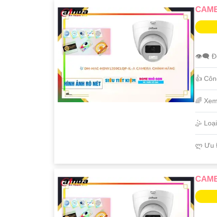
CAME
👁️‍🗨 
👍 Côn
🌈 Xem
🤹 Loạ
️ლ Ưu 
CAME