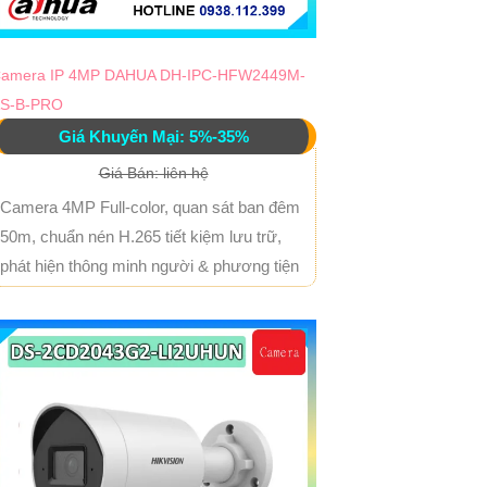
amera IP 4MP DAHUA DH-IPC-HFW2449M-
S-B-PRO
Giá Khuyến Mại: 5%-35%
Giá Bán: liên hệ
Camera 4MP Full-color, quan sát ban đêm
50m, chuẩn nén H.265 tiết kiệm lưu trữ,
phát hiện thông minh người & phương tiện