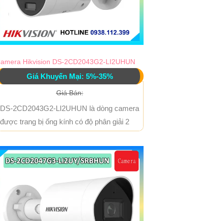
amera Hikvision DS-2CD2043G2-LI2UHUN
Giá Khuyến Mại: 5%-35%
Giá Bán:
DS-2CD2043G2-LI2UHUN là dòng camera
được trang bị ống kính có độ phân giải 2