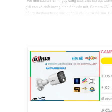
"Với nhu cầu an ninh ngày càng cao, việc lắp đặt Cam
giải cao và chất lượng hình ảnh sắc nét, Camera CVI 
hỗ trợ đa dạng trong việc quản lý và lưu trữ dữ liệu.
CAME
🔆 Độ 
⚜️ Côn
🌈 Nhì
🗜️ Cấ