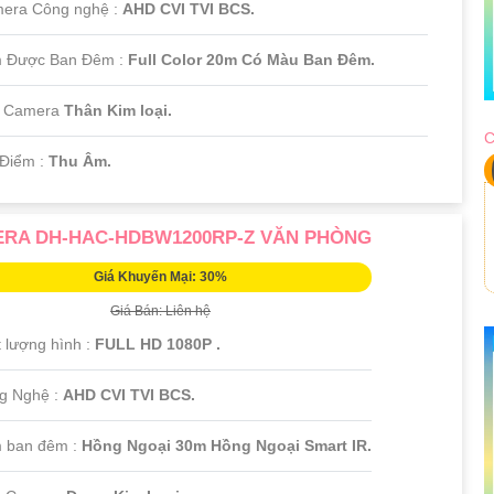
era Công nghệ :
AHD CVI TVI BCS.
m Được Ban Đêm :
Full Color 20m Có Màu Ban Ðêm.
i Camera
Thân Kim loại.
C
 Điểm :
Thu Âm.
RA DH-HAC-HDBW1200RP-Z VĂN PHÒNG
Giá Khuyến Mại: 30%
Giá Bán: Liên hệ
 lượng hình :
FULL HD 1080P .
ng Nghệ :
AHD CVI TVI BCS.
 ban đêm :
Hồng Ngoại 30m Hồng Ngoại Smart IR.