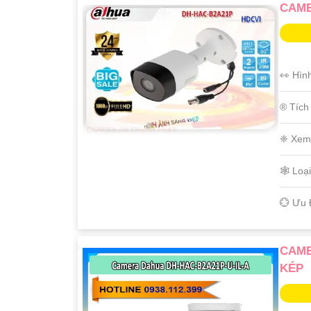
CAME
👀 Hìn
®️ Tíc
❈ Xem
🕸️ Lo
️💮 Ưu
CAME
KÉP