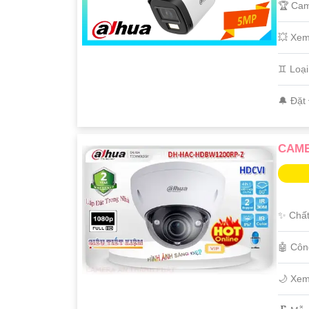
🏆 Cam
💥 Xe
♊ Loạ
️🔔 Đặt
CAME
✨ Chất
🤖️ Cô
🌙 Xem