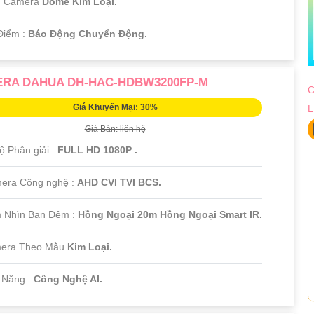
u Camera
Dome Kim Loại.
Điểm :
Báo Động Chuyển Động.
RA DAHUA DH-HAC-HDBW3200FP-M
C
Giá Khuyến Mại: 30%
L
Giá Bán: liên hệ
Độ Phân giải :
FULL HD 1080P .
era Công nghệ :
AHD CVI TVI BCS.
 Nhìn Ban Đêm :
Hồng Ngoại 20m Hồng Ngoại Smart IR.
era Theo Mẫu
Kim Loại.
ả Năng :
Công Nghệ AI.