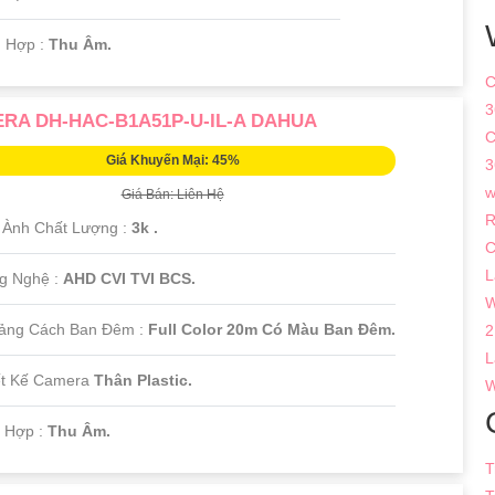
h Hợp :
Thu Âm.
C
3
RA DH-HAC-B1A51P-U-IL-A DAHUA
C
Giá Khuyến Mại: 45%
3
w
Giá Bán: Liên Hệ
R
h Ành Chất Lượng :
3k .
C
L
g Nghệ :
AHD CVI TVI BCS.
W
ảng Cách Ban Đêm :
Full Color 20m Có Màu Ban Ðêm.
2
L
iết Kế Camera
Thân Plastic.
W
h Hợp :
Thu Âm.
T