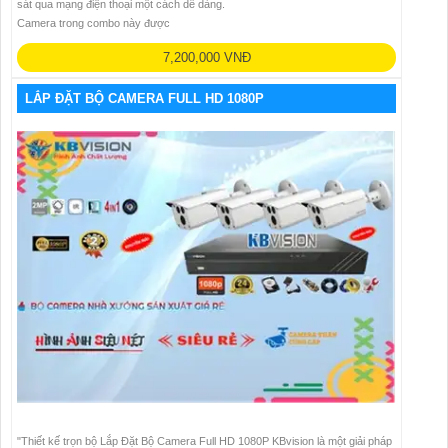
sát qua mạng điện thoại một cách dễ dàng.
Camera trong combo này được
7,200,000 VNĐ
LẮP ĐẶT BỘ CAMERA FULL HD 1080P
"Thiết kế trọn bộ Lắp Đặt Bộ Camera Full HD 1080P KBvision là một giải pháp