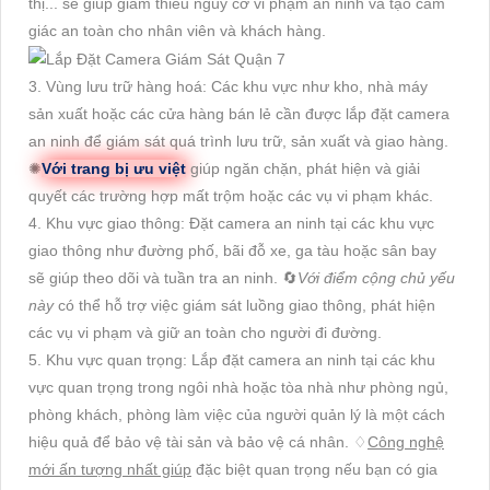
thị... sẽ giúp giảm thiểu nguy cơ vi phạm an ninh và tạo cảm
giác an toàn cho nhân viên và khách hàng.
3. Vùng lưu trữ hàng hoá: Các khu vực như kho, nhà máy
sản xuất hoặc các cửa hàng bán lẻ cần được lắp đặt camera
an ninh để giám sát quá trình lưu trữ, sản xuất và giao hàng.
✺
Với trang bị ưu việt
giúp ngăn chặn, phát hiện và giải
quyết các trường hợp mất trộm hoặc các vụ vi phạm khác.
4. Khu vực giao thông: Đặt camera an ninh tại các khu vực
giao thông như đường phố, bãi đỗ xe, ga tàu hoặc sân bay
sẽ giúp theo dõi và tuần tra an ninh. 🔄
Với điểm cộng chủ yếu
này
có thể hỗ trợ việc giám sát luồng giao thông, phát hiện
các vụ vi phạm và giữ an toàn cho người đi đường.
5. Khu vực quan trọng: Lắp đặt camera an ninh tại các khu
vực quan trọng trong ngôi nhà hoặc tòa nhà như phòng ngủ,
phòng khách, phòng làm việc của người quản lý là một cách
hiệu quả để bảo vệ tài sản và bảo vệ cá nhân. ♢
Công nghệ
mới ấn tượng nhất giúp
đặc biệt quan trọng nếu bạn có gia