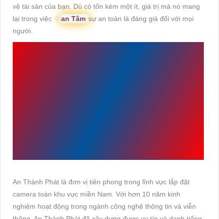
vệ tài sản của bạn. Dù có tốn kém một ít, giá trị mà nó mang
lại trong việc ♢
an Tâm
sự an toàn là đáng giá đối với mọi
người.
AN THÀNH PHÁT LUÔN
LÀ ĐƠN VỊ TIÊN PHONG
TRONG LĨNH VỰC LẮP
ĐẶT CAMERA TOÀN KHU
VỰC MIỀN NAM
An Thành Phát là đơn vị tiên phong trong lĩnh vực lắp đặt
camera toàn khu vực miền Nam. Với hơn 10 năm kinh
nghiệm hoạt động trong ngành công nghệ thông tin và viễn
thông, An Thành Phát đã xây dựng được uy tín và danh tiếng