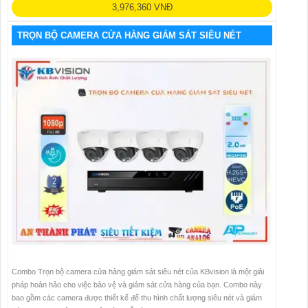
3,976,360 VNĐ
TRỌN BỘ CAMERA CỬA HÀNG GIÁM SÁT SIÊU NÉT
Combo Trọn bộ camera cửa hàng giám sát siêu nét của KBvision là một giải
pháp hoàn hảo cho việc bảo vệ và giám sát cửa hàng của bạn. Combo này
bao gồm các camera được thiết kế để thu hình chất lượng siêu nét và giám