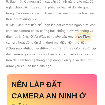
8. Bảo mật: Camera giám sát cần có tính năng bảo mật để
ngăn chặn việc truy cập trái phép và bảo vệ dữ liệu quan
trọng. Cần xem xét các tính năng bảo mật như mã hóa, xác
thực người dùng, v.v.
9. Điều kiện thời tiết: Nếu bạn lắp đặt camera ngoài trời, cần
xem xét camera có đủ chống bụi, chống nước và chống va
đập hay không. 🔄
Với điểm cộng chủ yếu này
♢
an Tâm
camera hoạt động ổn định dưới mọi điều kiện thời tiết.
⛓
Dựa vào những ưu điểm của thiết bị này có thể nói
lắp
đặt camera giám sát đòi hỏi bạn phải xem xét kỹ các yếu tố
trên để đảm bảo hệ thống hoạt động hiệu quả và đáp ứng
được yêu cầu an ninh của bạn.
NÊN LẮP ĐẶT
CAMERA AN NINH Ở