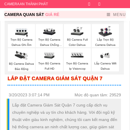
CAMERA AN THÀNH PHÁT
Facebook
Twitter
Instagram
Dribb
CAMERA QUAN SÁT
GIÁ RẺ
MENU
Trọn Bộ Camera
Trọn Bộ Camera
Bộ Camera Full
Lắp Trọn Bộ
Dahua Ghi Âm
Dahua Chống
Color Dahua
Camera Dahua
Trộm
Trọn Bộ Camera
Trọn Bộ Camera
Lắp Camera Wifi
Bộ Camera Dahua
Full HD
Ip Visioncop
Dahua
Báo Động
LẮP ĐẶT CAMERA GIÁM SÁT QUẬN 7
3/20/2023 3:07:14 PM
Mức độ quan tâm: 29529
Lắp đặt Camera Giám Sát Quận 7 cung cấp dịch vụ
chuyên nghiệp và uy tín cho khách hàng. Với đội ngũ kỹ
thuật viên giàu kinh nghiệm, chúng tôi cam kết mang đến
hệ thống camera an ninh chất lượng cao, giúp giám sát