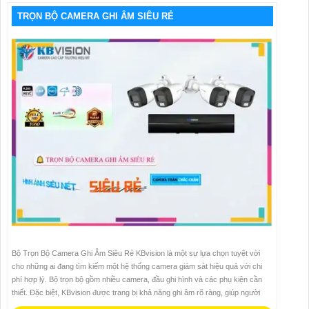
TRỌN BỘ CAMERA GHI ÂM SIÊU RẺ
Bộ Trọn Bộ Camera Ghi Âm Siêu Rẻ KBvision là một sự lựa chọn tuyệt vời
cho những ai đang tìm kiếm một hệ thống camera giám sát hiệu quả với chi
phí hợp lý. Bộ trọn bộ gồm nhiều camera, đầu ghi hình và các phụ kiện cần
thiết. Đặc biệt, KBvision được trang bị khả năng ghi âm rõ ràng, giúp người