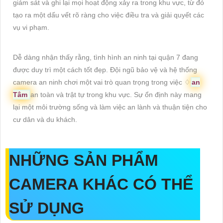
giám sát và ghi lại mọi hoạt động xảy ra trong khu vực, từ đó
tạo ra một dấu vết rõ ràng cho việc điều tra và giải quyết các
vụ vi phạm.
Dễ dàng nhận thấy rằng, tình hình an ninh tại quận 7 đang
được duy trì một cách tốt đẹp. Đội ngũ bảo vệ và hệ thống
camera an ninh chơi một vai trò quan trọng trong việc ♢
an
Tâm
an toàn và trật tự trong khu vực. Sự ổn định này mang
lại một môi trường sống và làm việc an lành và thuận tiện cho
cư dân và du khách.
NHỮNG SẢN PHẨM
CAMERA KHÁC CÓ THỂ
SỬ DỤNG