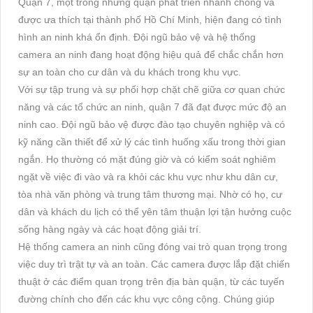
Quận 7, một trong những quận phát triển nhanh chóng và
được ưa thích tại thành phố Hồ Chí Minh, hiện đang có tình
hình an ninh khá ổn định. Đội ngũ bảo vệ và hệ thống
camera an ninh đang hoạt động hiệu quả để chắc chắn hơn
sự an toàn cho cư dân và du khách trong khu vực.
Với sự tập trung và sự phối hợp chặt chẽ giữa cơ quan chức
năng và các tổ chức an ninh, quận 7 đã đạt được mức độ an
ninh cao. Đội ngũ bảo vệ được đào tạo chuyên nghiệp và có
kỹ năng cần thiết để xử lý các tình huống xấu trong thời gian
ngắn. Họ thường có mặt đúng giờ và có kiểm soát nghiêm
ngặt về việc đi vào và ra khỏi các khu vực như khu dân cư,
tòa nhà văn phòng và trung tâm thương mại. Nhờ có họ, cư
dân và khách du lịch có thể yên tâm thuận lợi tận hưởng cuộc
sống hàng ngày và các hoạt động giải trí.
Hệ thống camera an ninh cũng đóng vai trò quan trọng trong
việc duy trì trật tự và an toàn. Các camera được lắp đặt chiến
thuật ở các điểm quan trọng trên địa bàn quận, từ các tuyến
đường chính cho đến các khu vực công cộng. Chúng giúp