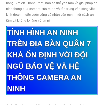
hàng. Với An Thành Phát, bạn có thể yên tâm về giải pháp an
ninh thông qua camera của mình và tập trung vào công việc
kinh doanh hoặc cuộc sống cá nhân của mình một cách an
tâm và không lo lắng về an ninh.
TÌNH HÌNH AN NINH
TRÊN ĐỊA BÀN QUẬN 7
KHÁ ỔN ĐỊNH VỚI ĐỘI
NGŨ BẢO VỆ VÀ HỆ
THỐNG CAMERA AN
NINH