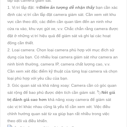
lắp đặt camera giám sát:
1. Vị trí lắp đặt: ☣️
Điểm ấn tượng dễ nhận thấy
bạn cần xác
định các vị trí cần lắp đặt camera giám sát. Cần xem xét khu
vực cần theo dõi, các điểm cần quan tâm đến an ninh như
cửa ra vào, khu vực gửi xe, v.v. Chắc chắn rằng camera được
đặt ở những vị trí hiệu quả để giám sát và ghi lại các hoạt
động cần thiết.
2. Loại camera: Chọn loại camera phù hợp với mục đích sử
dụng của bạn. Có nhiều loại camera giám sát như camera an
ninh bình thường, camera IP, camera chất lượng cao, v.v.
Cần xem xét đặc điểm kỹ thuật của từng loại camera và chọn
loại phù hợp với yêu cầu của bạn.
3. Góc quan sát và khả năng xoay: Camera cần có góc quan
sát rộng để bao phủ được diện tích cần giám sát. 🏷
Nét giá
trị đánh giá cao hơn
khả năng xoay camera để giám sát
các vị trí khác nhau cũng là yếu tố cần xem xét. Việc điều
chỉnh hướng quan sát từ xa giúp bạn rất nhiều trong việc
theo dõi và điều khiển.