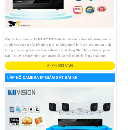
Đầy đủ bộ Camera HD KX-A2112N3-VN là một sản phẩm chất lượng với dịch
vụ tốt được cung cấp bởi công ty A. r> Công nghệ hình ảnh sắc nét và chất
lượng của sản phẩm này là một điểm nổi bật đáng Nhìn đến. r>Với độ phân
giải FULL HD 1080P, hình ảnh được tái tạo một cách rõ ràng và sắc nét.
6,000,000 VNĐ
LẮP BỘ CAMERA IP GIÁM SÁT BÃI XE