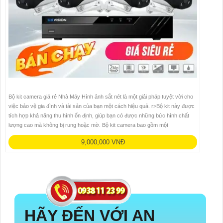
Bộ kit camera giá rẻ Nhà Máy Hính ảnh sắt nét là một giải pháp tuyệt vời cho
việc bảo vệ gia đình và tài sản của bạn một cách hiệu quả. r>Bộ kit này được
tích hợp khả năng thu hình ổn định, giúp bạn có được những bức hình chất
lượng cao mà không bị rung hoặc mờ. Bộ kit camera bao gồm một
9,000,000 VNĐ
HÃY ĐẾN VỚI AN