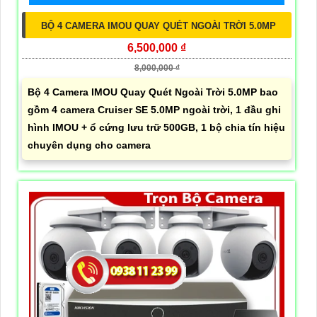
BỘ 4 CAMERA IMOU QUAY QUÉT NGOÀI TRỜI 5.0MP
6,500,000 ₫
8,000,000 ₫
Bộ 4 Camera IMOU Quay Quét Ngoài Trời 5.0MP bao
gồm 4 camera Cruiser SE 5.0MP ngoài trời, 1 đầu ghi
hình IMOU + ổ cứng lưu trữ 500GB, 1 bộ chia tín hiệu
chuyên dụng cho camera