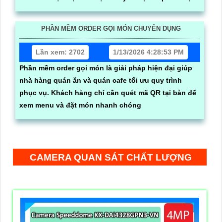
phân bếp mà không cần thông qua nhân viên với độ
chính sát cao giúp khách hàng dể dàng cập nhật
PHẦN MỀM ORDER GỌI MÓN CHUYÊN DỤNG
trạng thái món ăn của mình
Lần xem: 2702
1/13/2026 4:28:53 PM
Phần mềm order gọi món là giải pháp hiện đại giúp
nhà hàng quán ăn và quán cafe tối ưu quy trình
phục vụ. Khách hàng chỉ cần quét mã QR tại bàn để
xem menu và đặt món nhanh chóng
CAMERA QUAN SÁT CHẤT LƯỢNG