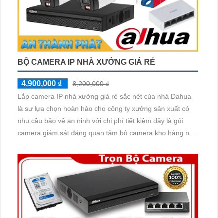
BỘ CAMERA IP NHÀ XƯỞNG GIÁ RẺ
4,900,000 ₫
8,200,000 ₫
Lắp camera IP nhà xưởng giá rẻ sắc nét của nhà Dahua
là sự lựa chọn hoàn hảo cho công ty xưởng sản xuất có
nhu cầu bảo vệ an ninh với chi phí tiết kiệm đây là gói
camera giám sát đáng quan tâm bộ camera kho hàng nhà
xưởng công nghệ IP đảm bảo cung cấp hình ảnh rõ nét
chất lượng cao cho người dùng với bộ camera camera IP
Dahua bảo vệ an ninh cho xưởng sản xuất tuyệt đối.