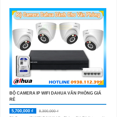
chiều và báo động răng de chủ động khi phát hiện xâm
nhập
BỘ CAMERA IP WIFI DAHUA VĂN PHÒNG GIÁ
RẺ
5,700,000 ₫
8,300,000 ₫