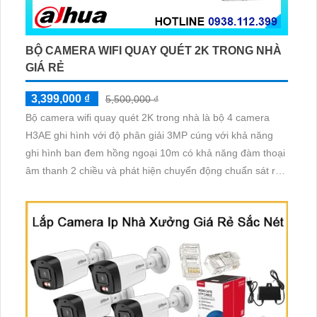
BỘ CAMERA WIFI QUAY QUÉT 2K TRONG NHÀ
GIÁ RẺ
3,399,000 ₫
5,500,000 ₫
Bộ camera wifi quay quét 2K trong nhà là bộ 4 camera
H3AE ghi hình với độ phân giải 3MP cúng với khả năng
ghi hình ban đem hồng ngoại 10m có khả năng đàm thoại
âm thanh 2 chiều và phát hiện chuyển động chuẩn sát rất
thích hợp lắp đặt cho các văn phòng, gia đình, những vị trí
giám sát yêu cầu camera vừa có thể giám sát đêm vừa có
thể đàm thoại được âm thanh 2 chiều.