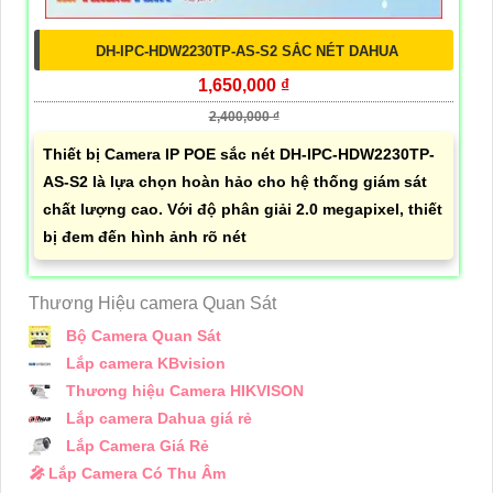
DH-IPC-HDW2230TP-AS-S2 SẮC NÉT DAHUA
1,650,000 ₫
2,400,000 ₫
Thiết bị Camera IP POE sắc nét DH-IPC-HDW2230TP-
AS-S2 là lựa chọn hoàn hảo cho hệ thống giám sát
chất lượng cao. Với độ phân giải 2.0 megapixel, thiết
bị đem đến hình ảnh rõ nét
Thương Hiệu camera Quan Sát
Bộ Camera Quan Sát
Lắp camera KBvision
Thương hiệu Camera HIKVISON
Lắp camera Dahua giá rẻ
Lắp Camera Giá Rẻ
️🎤️
Lắp Camera Có Thu Âm