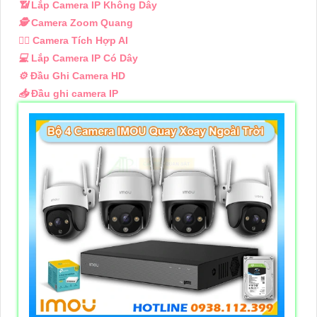
📶
Lắp Camera IP Không Dây
🕵️
Camera Zoom Quang
🧛‍♀️
Camera Tích Hợp AI
💻
Lắp Camera IP Có Dây
⚙️
Đầu Ghi Camera HD
📥
Đầu ghi camera IP