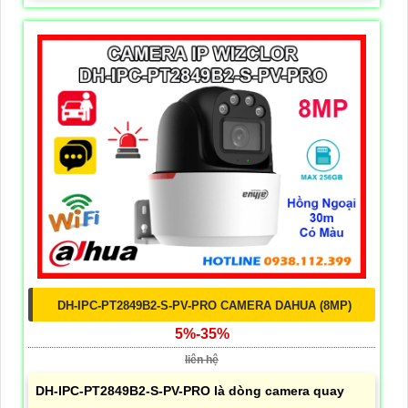
DH-IPC-PT2849B2-S-PV-PRO CAMERA DAHUA (8MP)
5%-35%
liên hệ
DH-IPC-PT2849B2-S-PV-PRO là dòng camera quay