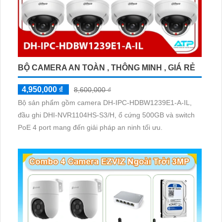
BỘ CAMERA AN TOÀN , THÔNG MINH , GIÁ RẺ
4,950,000 ₫
8,600,000 ₫
Bộ sản phẩm gồm camera DH-IPC-HDBW1239E1-A-IL,
đầu ghi DHI-NVR1104HS-S3/H, ổ cứng 500GB và switch
PoE 4 port mang đến giải pháp an ninh tối ưu.