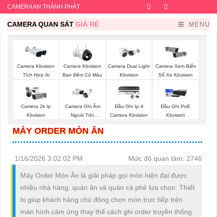
CAMERA AN THÀNH PHÁT
Facebook
Twitter
Instagram
Dribb
CAMERA QUAN SÁT
GIÁ RẺ
MENU
Camera Kbvision
Camera Kbvision
Camera Dual Light
Camera Xem Biển
Tích Hợp Ai
Ban Đêm Có Màu
Kbvision
Số Xe Kbvision
Camera 2k Ip
Camera Ghi Âm
Đầu Ghi Ip 4
Đầu Ghi PoE
Kbvision
Ngoài Trời
Camera Kbvision
Kbvision
Kbvision
MÁY ORDER MÓN ĂN
1/16/2026 3:02:02 PM
Mức độ quan tâm: 2746
Máy Order Món Ăn là giải pháp gọi món hiện đại được
nhiều nhà hàng, quán ăn và quán cà phê lựa chọn. Thiết
bị giúp khách hàng chủ động chọn món trực tiếp trên
màn hình cảm ứng thay thế cách ghi order truyền thống.