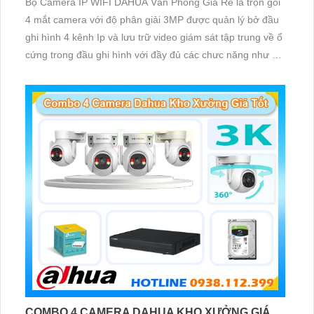
Bộ Camera IP WIFI DAHUA Văn Phòng Giá Rẻ là trọn gói
4 mắt camera với độ phân giải 3MP được quản lý bở đầu
ghi hình 4 kênh Ip và lưu trữ video giám sát tập trung về ổ
cứng trong đầu ghi hình với đầy đủ các chưc năng như AI
Phát hiện chuyển động, đàm thoại âm thanh 2 chiều và
giám sát có màu vào ban đêm
COMBO 4 CAMERA DAHUA KHO XƯỞNG GIÁ