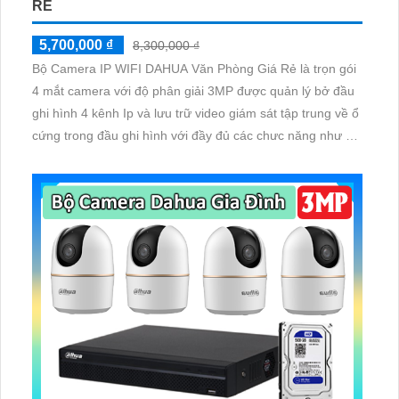
RẺ
5,700,000 ₫
8,300,000 ₫
Bộ Camera IP WIFI DAHUA Văn Phòng Giá Rẻ là trọn gói
4 mắt camera với độ phân giải 3MP được quản lý bở đầu
ghi hình 4 kênh Ip và lưu trữ video giám sát tập trung về ổ
cứng trong đầu ghi hình với đầy đủ các chưc năng như AI
Phát hiện chuyển động, đàm thoại âm thanh 2 chiều và
giám sát có màu vào ban đêm