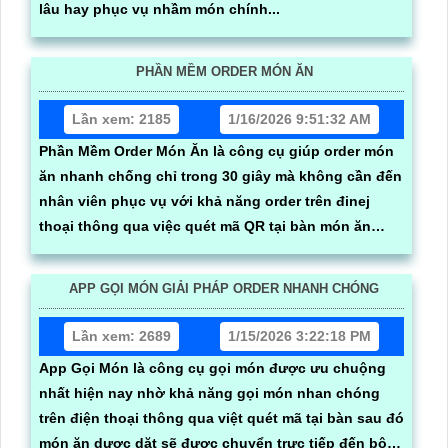
lâu hay phục vụ nhầm món chính...
PHẦN MỀM ORDER MÓN ĂN
Lần xem: 2185
1/16/2026 9:51:32 AM
Phần Mềm Order Món Ăn là công cụ giúp order món
ăn nhanh chống chỉ trong 30 giây mà không cần đến
nhân viên phục vụ với khả năng order trên đinej
thoại thông qua việc quét mã QR tại bàn món ăn
được gửi trực tiếp về bếp/bar giúp quy trình gọi món
dể dàng hơn tránh được sai sót đến từ nhân viên
APP GỌI MÓN GIẢI PHÁP ORDER NHANH CHÓNG
làm tăng trãi nghiệp của thực khách
Lần xem: 2689
1/15/2026 3:22:18 PM
App Gọi Món là công cụ gọi món được ưu chuộng
nhất hiện nay nhờ khả năng gọi món nhan chóng
trên điện thoại thông qua việt quét mã tại bàn sau đó
món ăn dược dặt sẽ được chuyển trực tiếp đến bộ