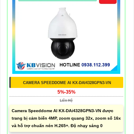
CAMERA SPEEDDOME AI KX-DAI4328GPN3-VN
5%-35%
Liên Hệ
Camera Speeddome AI KX-DAi4328GPN3-VN được
trang bị cảm biến 4MP, zoom quang 32x, zoom số 16x
và hỗ trợ chuẩn nén H.265+. Độ nhạy sáng 0