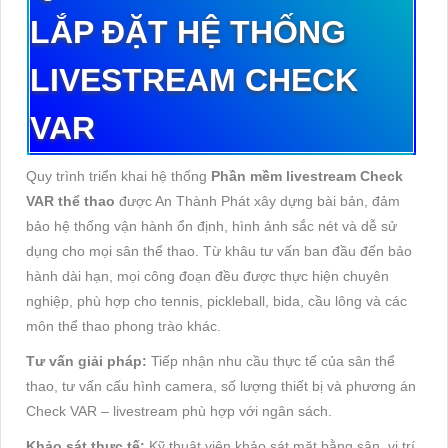
LẮP ĐẶT HỆ THỐNG
LIVESTREAM CHECK
VAR
Quy trình triển khai hệ thống
Phần mềm livestream Check
VAR thể thao
được An Thành Phát xây dựng bài bản, đảm
bảo hệ thống vận hành ổn định, hình ảnh sắc nét và dễ sử
dụng cho mọi sân thể thao. Từ khâu tư vấn ban đầu đến bảo
hành dài hạn, mọi công đoạn đều được thực hiện chuyên
nghiệp, phù hợp cho tennis, pickleball, bida, cầu lông và các
môn thể thao phong trào khác.
Tư vấn giải pháp:
Tiếp nhận nhu cầu thực tế của sân thể
thao, tư vấn cấu hình camera, số lượng thiết bị và phương án
Check VAR – livestream phù hợp với ngân sách.
Khảo sát thực tế:
Kỹ thuật viên khảo sát mặt bằng sân, vị trí