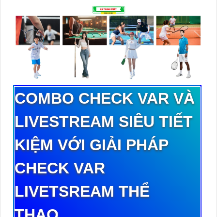
COMBO CHECK VAR VÀ
LIVESTREAM SIÊU TIẾT
KIỆM VỚI GIẢI PHÁP
CHECK VAR
LIVETSREAM THỂ
THAO