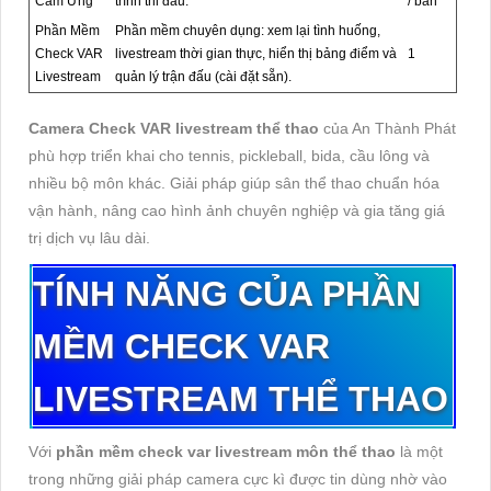
Cảm Ứng
trình thi đấu.
/ bàn
Phần Mềm
Phần mềm chuyên dụng: xem lại tình huống,
Check VAR
livestream thời gian thực, hiển thị bảng điểm và
1
Livestream
quản lý trận đấu (cài đặt sẵn).
Camera Check VAR livestream thể thao
của An Thành Phát
phù hợp triển khai cho tennis, pickleball, bida, cầu lông và
nhiều bộ môn khác. Giải pháp giúp sân thể thao chuẩn hóa
vận hành, nâng cao hình ảnh chuyên nghiệp và gia tăng giá
trị dịch vụ lâu dài.
TÍNH NĂNG CỦA PHẦN
MỀM CHECK VAR
LIVESTREAM THỂ THAO
V
ới
phần mềm check var livestream m
ôn th
ể thao
l
à m
ột
trong những giải ph
áp camera c
ực k
ì
đư
ợc tin d
ùng nh
ờ v
ào