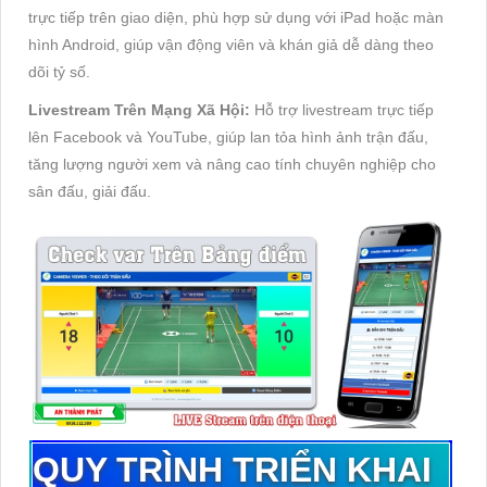
trực tiếp tr
ên giao di
ện, ph
ù h
ợp sử dụng với iPad hoặc m
àn
hình Android, giúp v
ận
đ
ộng vi
ên và khán gi
ả dễ d
àng theo
dõi t
ỷ số.
Livestream Tr
ên M
ạng X
ã H
ội:
Hỗ trợ livestream trực tiếp
l
ên Facebook và YouTube, giúp lan t
ỏa h
ình
ảnh trận
đ
ấu,
t
ăng lư
ợng ng
ư
ời xem v
à nâng cao tính chuyên nghi
ệp cho
s
ân
đ
ấu, giải
đ
ấu.
QUY TRÌNH TRIỂN KHAI