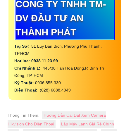
CÔNG TY TNHH TM-
DV ĐẦU TƯ AN
THÀNH PHÁT
Trụ Sở:
51 Lũy Bán Bích, Phường Phú Thạnh,
TP.HCM
Hotline: 0938.11.23.99
Chi Nhánh 1:
445/38 Tân Hòa Đông,P. Bình Trị
Đông, TP. HCM
Kỹ Thuật:
0906.855.330
Điện Thoại:
(028) 6688.4949
Thông Tin Thêm:
Hướng Dẫn Cài Đặt Xem Camera
Hikvision Cho Điện Thoại
Lắp Máy Lạnh Giá Rẻ Chính