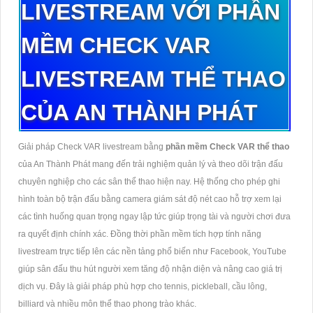
LIVESTREAM VỚI PHẦN
MỀM CHECK VAR
LIVESTREAM THỂ THAO
CỦA AN THÀNH PHÁT
Gi
ải ph
áp Check VAR livestream b
ằng
phần mềm Check VAR thể thao
của An Th
ành Phát mang
đ
ến trải nghiệm quản l
ý và theo dõi tr
ận
đ
ấu
chuy
ên nghi
ệp cho c
ác sân th
ể thao hiện nay. Hệ thống cho ph
ép ghi
hình toàn b
ộ trận
đ
ấu bằng camera gi
ám sát
đ
ộ n
ét cao h
ỗ trợ xem lại
c
ác tình hu
ống quan trọng ngay lập tức gi
úp tr
ọng t
ài và ng
ư
ời ch
ơi đưa
ra quy
ết
đ
ịnh ch
ính xác.
Đ
ồng thời phần mềm t
ích h
ợp t
ính n
ăng
livestream tr
ực tiếp l
ên các n
ền tảng phổ biến nh
ư Facebook, YouTube
gi
úp sân
đ
ấu thu h
út ng
ư
ời xem t
ăng đ
ộ nhận diện v
à nâng cao giá tr
ị
dịch vụ.
Đ
ây là gi
ải ph
áp phù h
ợp cho tennis, pickleball, cầu l
ông,
billiard và nhi
ều m
ôn th
ể thao phong tr
ào khác.