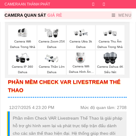
CAMERA AN THÀNH PHÁT
Facebook
Twitter
Instagram
Dribb
CAMERA QUAN SÁT
GIÁ RẺ
MENU
Camera Wifi
Camera Zoom 25X
Camera Ultra 3k
Camera Thu Âm
Dahua Trong Nhà
Dahua
Dahua
Dahua Trong Nhà
Camera Wifi
Camera IP 360
Camera Thân Lớn
Camera Dahua 4K
Dahua Hình Ảnh
Dahua
Dahua
Siêu Nét
3K
PHẦN MỀM CHECK VAR LIVESTREAM THỂ
THAO
12/27/2025 4:23:20 PM
Mức độ quan tâm: 2708
Phần mềm Check VAR Livestream Thể Thao là giải pháp
hỗ trợ ghi hình xem lại và phát trực tiếp trận đấu dành
cho các sân thể thao hiện đại. Hệ thống giúp theo dõi