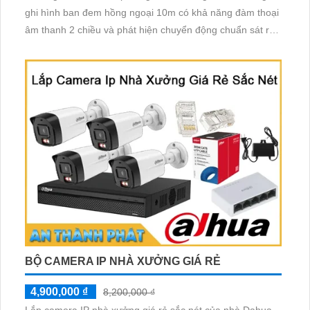
ghi hình ban đem hồng ngoại 10m có khả năng đàm thoại
âm thanh 2 chiều và phát hiện chuyển động chuẩn sát rất
thích hợp lắp đặt cho các văn phòng, gia đình, những vị trí
giám sát yêu cầu camera vừa có thể giám sát đêm vừa có
thể đàm thoại được âm thanh 2 chiều.
BỘ CAMERA IP NHÀ XƯỞNG GIÁ RẺ
4,900,000 ₫
8,200,000 ₫
Lắp camera IP nhà xưởng giá rẻ sắc nét của nhà Dahua