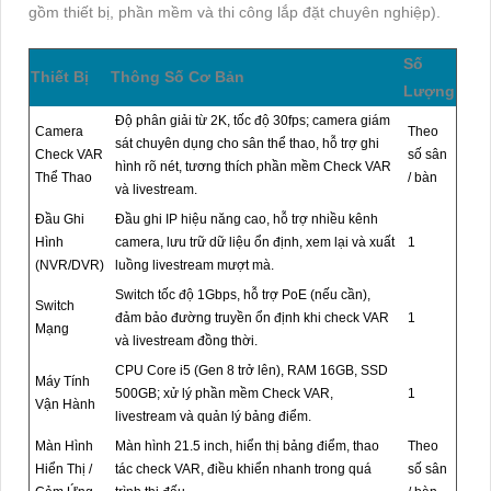
gồm thiết bị, phần mềm và thi công lắp đặt chuyên nghiệp).
Số
Thiết Bị
Thông Số Cơ Bản
Lượng
Độ phân giải từ 2K, tốc độ 30fps; camera giám
Camera
Theo
sát chuyên dụng cho sân thể thao, hỗ trợ ghi
Check VAR
số sân
hình rõ nét, tương thích phần mềm Check VAR
Thể Thao
/ bàn
và livestream.
Đầu Ghi
Đầu ghi IP hiệu năng cao, hỗ trợ nhiều kênh
Hình
camera, lưu trữ dữ liệu ổn định, xem lại và xuất
1
(NVR/DVR)
luồng livestream mượt mà.
Switch tốc độ 1Gbps, hỗ trợ PoE (nếu cần),
Switch
đảm bảo đường truyền ổn định khi check VAR
1
Mạng
và livestream đồng thời.
CPU Core i5 (Gen 8 trở lên), RAM 16GB, SSD
Máy Tính
500GB; xử lý phần mềm Check VAR,
1
Vận Hành
livestream và quản lý bảng điểm.
Màn Hình
Màn hình 21.5 inch, hiển thị bảng điểm, thao
Theo
Hiển Thị /
tác check VAR, điều khiển nhanh trong quá
số sân