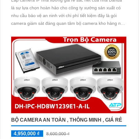
là sự lựa chọn hoàn hảo cho công ty xưởng sản xuất có
nhu cầu bảo vệ an ninh với chi phí tiết kiệm đây là gói
camera giám sát đáng quan tâm bộ camera kho hàng nhà
xưởng công nghệ IP đảm bảo cung cấp hình ảnh rõ nét
chất lượng cao cho người dùng với bộ camera camera IP
Dahua bảo vệ an ninh cho xưởng sản xuất tuyệt đối.
BỘ CAMERA AN TOÀN , THÔNG MINH , GIÁ RẺ
4,950,000 ₫
8,600,000 ₫