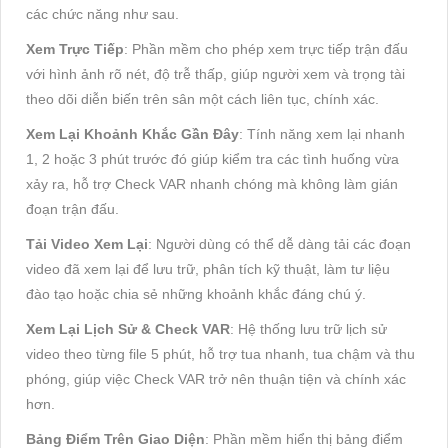
các ch
ức n
ăng như sau.
Xem Tr
ực Tiếp
: Phần mềm cho ph
ép xem tr
ực tiếp trận
đ
ấu
với h
ình
ảnh r
õ nét,
đ
ộ trễ thấp, gi
úp ng
ư
ời xem v
à tr
ọng t
ài
theo dõi di
ễn biến tr
ên sân m
ột c
ách liên t
ục, ch
ính xác.
Xem L
ại Khoảnh Khắc Gần
Đ
ây
: Tính n
ăng xem l
ại nhanh
1, 2 hoặc 3 ph
út tr
ư
ớc
đ
ó giúp ki
ểm tra c
ác tình hu
ống vừa
xảy ra, hỗ trợ Check VAR nhanh ch
óng mà không làm gián
đo
ạn trận
đ
ấu.
Tải Video Xem Lại
: Ng
ư
ời d
ùng có th
ể dễ d
àng t
ải c
ác
đo
ạn
video
đ
ã xem l
ại
đ
ể l
ưu tr
ữ, ph
ân tích k
ỹ thuật, l
àm t
ư li
ệu
đ
ào t
ạo hoặc chia sẻ những khoảnh khắc
đ
áng chú ý.
Xem L
ại Lịch Sử & Check VAR
: Hệ thống l
ưu tr
ữ lịch sử
video theo từng file 5 ph
út, h
ỗ trợ tua nhanh, tua chậm v
à thu
phóng, giúp vi
ệc Check VAR trở n
ên thu
ận tiện v
à chính xác
h
ơn.
B
ảng
Đi
ểm Tr
ên Giao Di
ện
: Phần mềm hiển thị bảng
đi
ểm