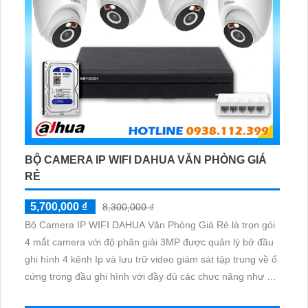
BỘ CAMERA IP WIFI DAHUA VĂN PHÒNG GIÁ
RẺ
5,700,000 ₫
8,300,000 ₫
Bộ Camera IP WIFI DAHUA Văn Phòng Giá Rẻ là trọn gói
4 mắt camera với độ phân giải 3MP được quản lý bở đầu
ghi hình 4 kênh Ip và lưu trữ video giám sát tập trung về ổ
cứng trong đầu ghi hình với đầy đủ các chưc năng như AI
Phát hiện chuyển động, đàm thoại âm thanh 2 chiều và