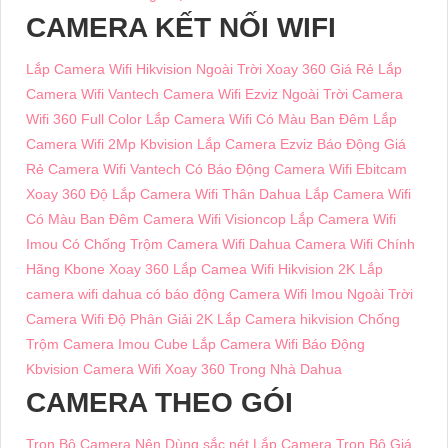
CAMERA KẾT NỐI WIFI
Lắp Camera Wifi Hikvision Ngoài Trời Xoay 360 Giá Rẻ
Lắp
Camera Wifi Vantech
Camera Wifi Ezviz Ngoài Trời
Camera
Wifi 360 Full Color
Lắp Camera Wifi Có Màu Ban Đêm
Lắp
Camera Wifi 2Mp Kbvision
Lắp Camera Ezviz Báo Động Giá
Rẻ
Camera Wifi Vantech Có Báo Động
Camera Wifi Ebitcam
Xoay 360 Độ
Lắp Camera Wifi Thân Dahua
Lắp Camera Wifi
Có Màu Ban Đêm
Camera Wifi Visioncop
Lắp Camera Wifi
Imou Có Chống Trộm
Camera Wifi Dahua
Camera Wifi Chính
Hãng Kbone Xoay 360
Lắp Camea Wifi Hikvision 2K
Lắp
camera wifi dahua có báo động
Camera Wifi Imou Ngoài Trời
Camera Wifi Độ Phân Giải 2K
Lắp Camera hikvision Chống
Trộm
Camera Imou Cube
Lắp Camera Wifi Báo Động
Kbvision
Camera Wifi Xoay 360 Trong Nhà Dahua
CAMERA THEO GÓI
Trọn Bộ Camera Nên Dùng sắc nét
Lắp Camera Trọn Bộ Giá