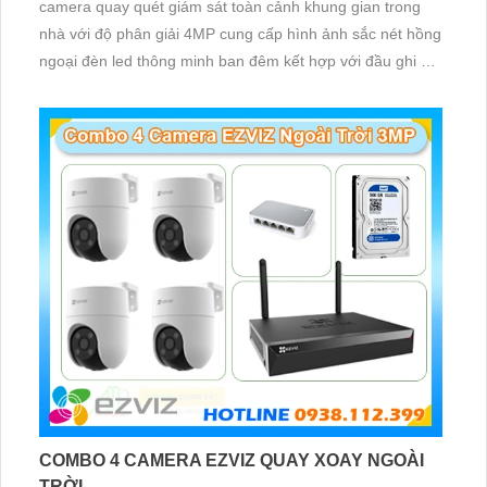
camera quay quét giám sát toàn cảnh khung gian trong
nhà với độ phân giải 4MP cung cấp hình ảnh sắc nét hồng
ngoại đèn led thông minh ban đêm kết hợp với đầu ghi 8
kênh X5S 8W và ổ cứng 500GB giúp lưu trũ dữ liệu lâu dài
COMBO 4 CAMERA EZVIZ QUAY XOAY NGOÀI
TRỜI