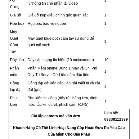
- Ổ
1
lý thông tin cho phần tải video
Cứng
Giá đỡ
Giá đỡ kẹp điều chỉnh góc quan sát
1
Hộp box
Hộp box bảo vệ nguồn
1
Máy
Quét
Máy quét bluetooth cầm tay sử dụng để
1
Câm
quét mã vạch
Tay
Dây cáp
Dây cáp mạng tín hiệu (10 mét/camera)
10
Phần
Phần Mềm online Dùng 1 Máy và Chi Phí
1
mềm
Duy Trì Server Dữ Liệu năm đầu tiên
Công
Công lắp đặt kéo cáp, lắp đặt thiết bị và cài
1
lắp đặt
đặt (gói)
Phụ
Phụ kiện thi công (dây rút, băng keo, đinh
1
kiện
móc, tắc kê, ốc vít, phích cắm, RJ45)
Liên hệ:
Giá lắp camera mã vận đơn
09338112399
Khách Hàng Có Thể Linh Hoạt Nâng Cấp Hoặc Đưa Ra Yêu Cầu
Của Mình Cho Giải Pháp