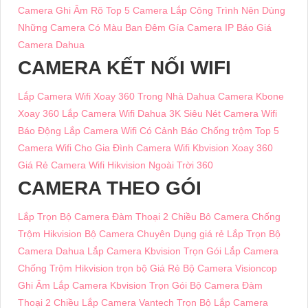
Camera Ghi Âm Rõ
Top 5 Camera Lắp Công Trình Nên Dùng
Những Camera Có Màu Ban Đêm
Gía Camera IP
Báo Giá
Camera Dahua
CAMERA KẾT NỐI WIFI
Lắp Camera Wifi Xoay 360 Trong Nhà Dahua
Camera Kbone
Xoay 360
Lắp Camera Wifi Dahua 3K Siêu Nét
Camera Wifi
Báo Động
Lắp Camera Wifi Có Cảnh Báo Chống trộm
Top 5
Camera Wifi Cho Gia Đình
Camera Wifi Kbvision Xoay 360
Giá Rẻ
Camera Wifi Hikvision Ngoài Trời 360
CAMERA THEO GÓI
Lắp Trọn Bộ Camera Đàm Thoại 2 Chiều
Bô Camera Chống
Trộm Hikvision
Bộ Camera Chuyên Dụng giá rẻ
Lắp Trọn Bộ
Camera Dahua
Lắp Camera Kbvision Trọn Gói
Lắp Camera
Chống Trộm Hikvision trọn bộ Giá Rẻ
Bộ Camera Visioncop
Ghi Âm
Lắp Camera Kbvision Trọn Gói
Bộ Camera Đàm
Thoại 2 Chiều
Lắp Camera Vantech Trọn Bộ
Lắp Camera