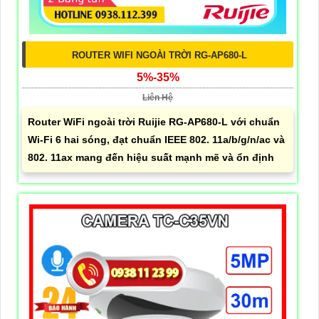
ROUTER WIFI NGOÀI TRỜI RG-AP680-L
5%-35%
Liên Hệ
Router WiFi ngoài trời Ruijie RG-AP680-L với chuẩn
Wi-Fi 6 hai sóng, đạt chuẩn IEEE 802. 11a/b/g/n/ac và
802. 11ax mang đến hiệu suất mạnh mẽ và ổn định