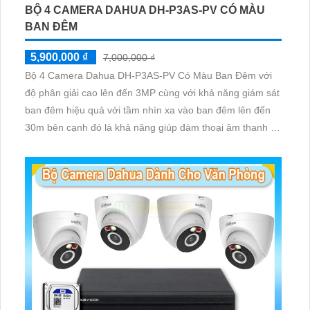
BỘ 4 CAMERA DAHUA DH-P3AS-PV CÓ MÀU
BAN ĐÊM
5,900,000 ₫
7,000,000 ₫
Bộ 4 Camera Dahua DH-P3AS-PV Có Màu Ban Đêm với
độ phân giải cao lên đến 3MP cùng với khả năng giám sát
ban đêm hiệu quả với tầm nhìn xa vào ban đêm lên đến
30m bên cạnh đó là khả năng giúp đàm thoại âm thanh 2
chiều và báo động răng de chủ động khi phát hiện xâm
nhập