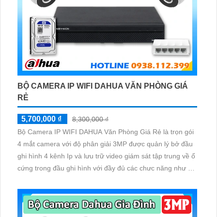
BỘ CAMERA IP WIFI DAHUA VĂN PHÒNG GIÁ
RẺ
5,700,000 ₫
8,300,000 ₫
Bộ Camera IP WIFI DAHUA Văn Phòng Giá Rẻ là trọn gói
4 mắt camera với độ phân giải 3MP được quản lý bở đầu
ghi hình 4 kênh Ip và lưu trữ video giám sát tập trung về ổ
cứng trong đầu ghi hình với đầy đủ các chưc năng như AI
Phát hiện chuyển động, đàm thoại âm thanh 2 chiều và
giám sát có màu vào ban đêm