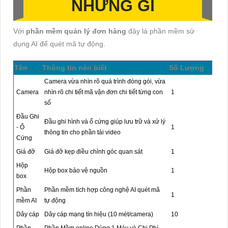
NHỮNG GÌ
Với
phần mềm quản lý đơn hàng
đây là phần mềm sử
dụng AI để quét mã tự động.
Tên
Thông tin nên biết
Số Lượng
Camera vừa nhìn rõ quá trình đóng gói, vừa
Camera
nhìn rõ chi tiết mã vận đơn chi tiết từng con
1
số
Đầu Ghi
Đầu ghi hình và ổ cứng giúp lưu trữ và xử lý
- Ổ
1
thông tin cho phần tải video
Cứng
Giá đỡ
Giá đỡ kẹp điều chỉnh góc quan sát
1
Hộp
Hộp box bảo vệ nguồn
1
box
Phần
Phần mềm tích hợp công nghệ AI quét mã
1
mềm AI
tự động
Dây cáp
Dây cáp mạng tín hiệu (10 mét/camera)
10