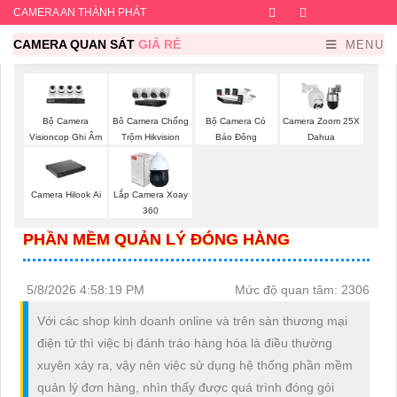
CAMERA AN THÀNH PHÁT
Facebook
Twitter
Instagram
Dribb
CAMERA QUAN SÁT
GIÁ RẺ
MENU
Bộ Camera
Bô Camera Chống
Bộ Camera Có
Camera Zoom 25X
Visioncop Ghi Âm
Trộm Hikvision
Báo Đông
Dahua
Camera Hilook Ai
Lắp Camera Xoay
360
PHẦN MỀM QUẢN LÝ ĐÓNG HÀNG
5/8/2026 4:58:19 PM
Mức độ quan tâm: 2306
Với các shop kinh doanh online và trên sàn thương mại
điện tử thì việc bị đánh tráo hàng hóa là điều thường
xuyên xảy ra, vậy nên việc sử dụng hệ thống phần mềm
quản lý đơn hàng, nhìn thấy được quá trình đóng gói