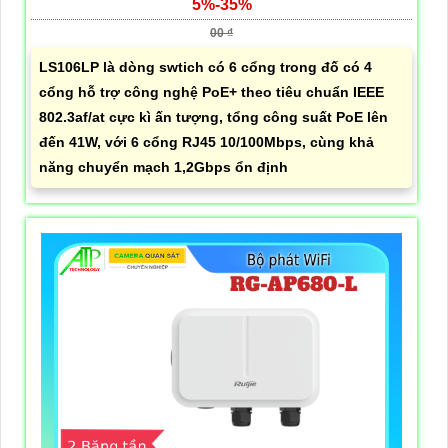
5%-35%
00 ₫
LS106LP là dòng swtich có 6 cổng trong đố có 4
cổng hỗ trợ công nghệ PoE+ theo tiêu chuẩn IEEE
802.3af/at cực kì ấn tượng, tổng công suất PoE lên
đến 41W, với 6 cổng RJ45 10/100Mbps, cùng khả
năng chuyển mạch 1,2Gbps ổn định