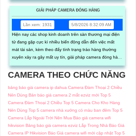
đơn hàng trực tiếp trên phần mềm
GIẢI PHÁP CAMERA ĐÓNG HÀNG
Lần xem: 1931
5/8/2026 8:32:09 AM
Hiện nay các shop kinh doanh trên sàn thương mại điện
tử đang gặp cực kì nhiều biến động dẫn đến việc mất
mát tài sản, kèm theo đấy tính trạng tráo hàng thường
xuyên xảy ra gây mất uy tín, giải pháp camera đóng hàng
sẽ là vị cứu tinh cho bạn, nhờ quay rõ mã vận đơn và quy
trình đóng gói hàng hóa
CAMERA THEO CHỨC NĂNG
bảng báo giá camera ip dahua
Camera Đàm Thoại 2 Chiều
Nên Dùng
Bản báo giá camera 2 mắt ezviz mới
Top 5
Camera Đàm Thoại 2 Chiều
Top 5 Camera Cho Kho Hàng
Nên Dùng
Top 5 camera nhà xưởng có màu ban đêm
Top 5
Camera Lắp Ngoài Trời Nên Mua
Báo giá camera wifi
hikvision
Bảng báo giá camera ezviz Lắp Trong Nhà
Báo Giá
Camera IP Hikvision
Báo Giá camera wifi mới cập nhật
Top 5