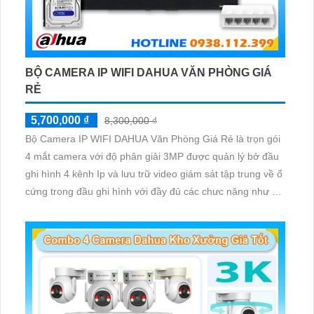
BỘ CAMERA IP WIFI DAHUA VĂN PHÒNG GIÁ
RẺ
5,700,000 ₫
8,300,000 ₫
Bộ Camera IP WIFI DAHUA Văn Phòng Giá Rẻ là trọn gói
4 mắt camera với độ phân giải 3MP được quản lý bở đầu
ghi hình 4 kênh Ip và lưu trữ video giám sát tập trung về ổ
cứng trong đầu ghi hình với đầy đủ các chưc năng như AI
Phát hiện chuyển động, đàm thoại âm thanh 2 chiều và
giám sát có màu vào ban đêm