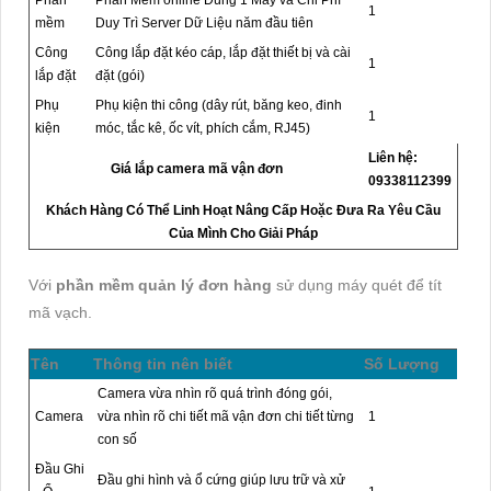
Phần
Phần Mềm online Dùng 1 Máy và Chi Phí
1
mềm
Duy Trì Server Dữ Liệu năm đầu tiên
Công
Công lắp đặt kéo cáp, lắp đặt thiết bị và cài
1
lắp đặt
đặt (gói)
Phụ
Phụ kiện thi công (dây rút, băng keo, đinh
1
kiện
móc, tắc kê, ốc vít, phích cắm, RJ45)
Liên hệ:
Giá lắp camera mã vận đơn
09338112399
Khách Hàng Có Thể Linh Hoạt Nâng Cấp Hoặc Đưa Ra Yêu Cầu
Của Mình Cho Giải Pháp
Với
phần mềm quản lý đơn hàng
sử dụng máy quét để tít
mã vạch.
Tên
Thông tin nên biết
Số Lượng
Camera vừa nhìn rõ quá trình đóng gói,
Camera
vừa nhìn rõ chi tiết mã vận đơn chi tiết từng
1
con số
Đầu Ghi
Đầu ghi hình và ổ cứng giúp lưu trữ và xử