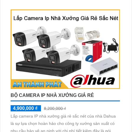
thích hợp lắp đặt cho các văn phòng, gia đình, những vị trí
giám sát yêu cầu camera vừa có thể giám sát đêm vừa có
thể đàm thoại được âm thanh 2 chiều.
BỘ CAMERA IP NHÀ XƯỞNG GIÁ RẺ
4,900,000 ₫
8,200,000 ₫
Lắp camera IP nhà xưởng giá rẻ sắc nét của nhà Dahua
là sự lựa chọn hoàn hảo cho công ty xưởng sản xuất có
nhu cầu bảo vệ an ninh với chi phí tiết kiệm đây là gói