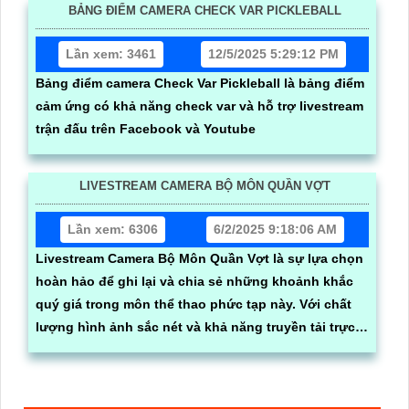
BẢNG ĐIỂM CAMERA CHECK VAR PICKLEBALL
Lần xem: 3461
12/5/2025 5:29:12 PM
Bảng điểm camera Check Var Pickleball là bảng điểm
cảm ứng có khả năng check var và hỗ trợ livestream
trận đấu trên Facebook và Youtube
LIVESTREAM CAMERA BỘ MÔN QUẦN VỢT
Lần xem: 6306
6/2/2025 9:18:06 AM
Livestream Camera Bộ Môn Quần Vợt là sự lựa chọn
hoàn hảo để ghi lại và chia sẻ những khoảnh khắc
quý giá trong môn thể thao phức tạp này. Với chất
lượng hình ảnh sắc nét và khả năng truyền tải trực
tiếp, camera này giúp bạn dễ dàng theo dõi và ghi lại
các trận đấu quần vợt để giữ lại những kỷ niệm đáng
nhớ