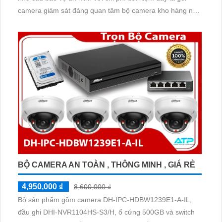
camera giám sát đáng quan tâm bộ camera kho hàng nhà
xưởng công nghệ IP đảm bảo cung cấp hình ảnh rõ nét
chất lượng cao cho người dùng với bộ camera camera IP
Dahua bảo vệ an ninh cho xưởng sản xuất tuyệt đối.
BỘ CAMERA AN TOÀN , THÔNG MINH , GIÁ RẺ
4,950,000 ₫
8,600,000 ₫
Bộ sản phẩm gồm camera DH-IPC-HDBW1239E1-A-IL,
đầu ghi DHI-NVR1104HS-S3/H, ổ cứng 500GB và switch