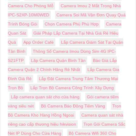
Camera Cho Phòng Mỗ
Camera Imou 2 Mắt Trong Nhà
IPC-S2XP-10M0WED
Camera Soi Mã Vận Đơn Quay Quá
Trình Đóng Gói
Chọn Camera Phù Phù Hợp
Camera
Quan Sát
Giải Pháp Lắp Camera Tại Nhà Giá Rẻ Hiệu
Quả
App Order Café
Lắp Camera Giám Sát Tại Quận
Tân Bình
Thông Số Camera Imou Dùng Sim 4G IPC-
S21FTP
Lăp Camera Quận Bình Tân
Báo Giá Lắp
Camera Quận 2 Chính Hãng Rẻ Nhất
Lắp Camera Gia
Đình Giá Rẻ
Lắp Đặt Camera Trung Tâm Thương Mại
Trọn Bộ
Lắp Trọn Bộ Camera Công Trình Xây Dựng
Lắp camera quan sát cho cửa hàng
Gói camera tiệm
vàng siêu nét
Bộ Camera Báo Động Tiệm Vàng
Trọn
Bộ Camera Kho Hàng Hồng Ngoại
Camera quan sát nhà
riêng cao cấp thương hiệu hikvision
Trọn Gói Camera Sắc
Nét IP Dùng Cho Cửa Hàng
Bộ Camera Wifi 360 Cho