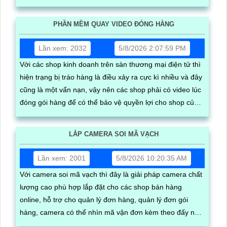
hàng hóa, kèm theo đấy là quy trình đóng gói cũng được
ghi lại một cách dễ dàng
PHẦN MỀM QUAY VIDEO ĐÓNG HÀNG
Lần xem: 2032
5/8/2026 2:07:59 PM
Với các shop kinh doanh trên sàn thương mại điện tử thì
hiện trạng bị tráo hàng là điều xảy ra cực kì nhiều và đây
cũng là một vấn nạn, vậy nên các shop phải có video lúc
đóng gói hàng để có thể bảo vệ quyền lợi cho shop của
mình, kèm theo phần mềm có thể trích xuất video nhanh
gọn nhất
LẮP CAMERA SOI MÃ VẠCH
Lần xem: 2001
5/8/2026 10:20:35 AM
Với camera soi mã vạch thì đây là giải pháp camera chất
lượng cao phù hợp lắp đặt cho các shop bán hàng
online, hỗ trợ cho quản lý đơn hàng, quản lý đơn gói
hàng, camera có thể nhìn mã vận đơn kèm theo đấy nhìn
thấy được quy trình đóng gói hàng hóa, có thể tải video