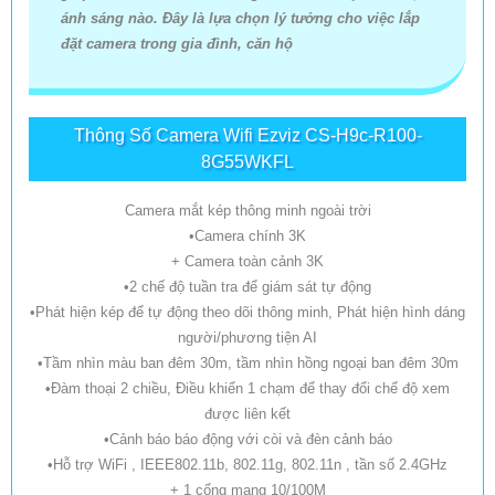
ánh sáng nào. Đây là lựa chọn lý tưởng cho việc lắp
đặt camera trong gia đình, căn hộ
Thông Số Camera Wifi Ezviz CS-H9c-R100-
8G55WKFL
Camera mắt kép thông minh ngoài trời
•Camera chính 3K
+ Camera toàn cảnh 3K
•2 chế độ tuần tra để giám sát tự động
•Phát hiện kép để tự động theo dõi thông minh, Phát hiện hình dáng
người/phương tiện AI
•Tầm nhìn màu ban đêm 30m, tầm nhìn hồng ngoại ban đêm 30m
•Đàm thoại 2 chiều, Điều khiển 1 chạm để thay đổi chế độ xem
được liên kết
•Cảnh báo báo động với còi và đèn cảnh báo
•Hỗ trợ WiFi , IEEE802.11b, 802.11g, 802.11n , tần số 2.4GHz
+ 1 cổng mạng 10/100M