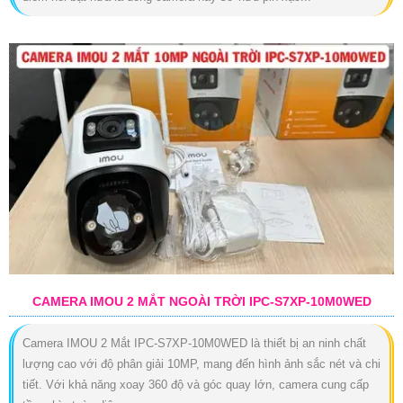
CAMERA IMOU 2 MẮT NGOÀI TRỜI IPC-S7XP-10M0WED
Camera IMOU 2 Mắt IPC-S7XP-10M0WED là thiết bị an ninh chất
lượng cao với độ phân giải 10MP, mang đến hình ảnh sắc nét và chi
tiết. Với khả năng xoay 360 độ và góc quay lớn, camera cung cấp