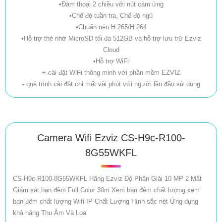
•Đàm thoại 2 chiều với nút cảm ứng
•Chế độ tuần tra, Chế độ ngủ
•Chuấn nén H.265/H.264
•Hỗ trợ thẻ nhớ MicroSD tối đa 512GB và hỗ trợ lưu trữ Ezviz
Cloud
•Hỗ trợ WiFi
+ cài đặt WiFi thông minh với phần mềm EZVIZ
- quá trình cài đặt chỉ mất vài phút với người lần đầu sử dụng
Camera Wifi Ezviz CS-H9c-R100-
8G55WKFL
CS-H9c-R100-8G55WKFL Hãng Ezviz Độ Phân Giải 10 MP 2 Mắt
Giám sát ban đêm Full Color 30m Xem ban đêm chất lượng xem
ban đêm chất lượng Wifi IP Chất Lượng Hình sắc nét Ứng dụng
khả năng Thu Âm Và Loa