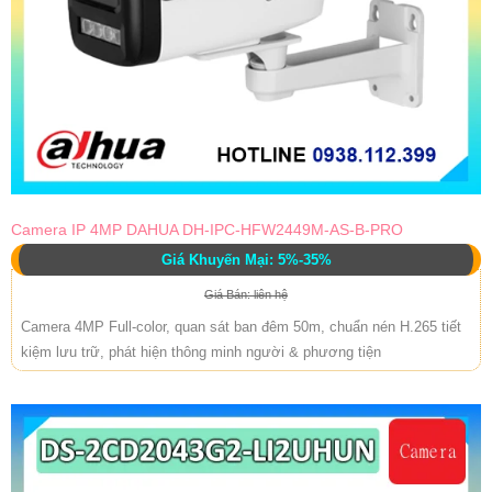
Camera IP 4MP DAHUA DH-IPC-HFW2449M-AS-B-PRO
Giá Khuyến Mại: 5%-35%
Giá Bán: liên hệ
Camera 4MP Full-color, quan sát ban đêm 50m, chuẩn nén H.265 tiết
kiệm lưu trữ, phát hiện thông minh người & phương tiện