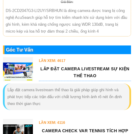
Giá Bán:
DS-2CD2047G3-LI2UY/SRBHUN là dòng camera được trang bị công
nghệ AcuSearch giúp hỗ trợ tìm kiếm nhanh khi sử dụng kèm với đầu
ghi hình, kèm khả năng chống ngược sáng WDR 130dB, trang bị
micro kép và loa hỗ trợ đàm thoại 2 chiều, ống kính 4
Góc Tư Vấn
LẦN XEM: 4617
LẮP ĐẶT CAMERA LIVESTREAM SỰ KIỆN
THỂ THAO
Lắp đặt camera livestream thể thao là giải pháp giúp ghi hình và
phát trực tiếp các trận đấu với chất lượng hình ảnh rõ nét ổn định
theo thời gian thực
LẦN XEM: 4116
CAMERA CHECK VAR TENNIS TÍCH HỢP