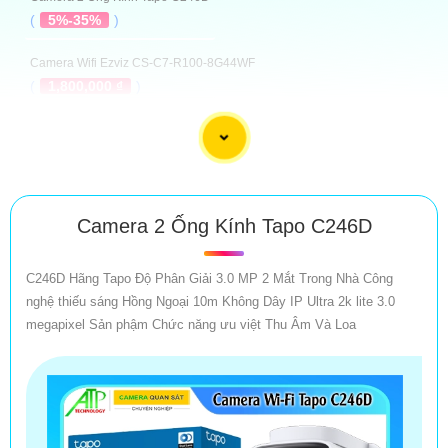
(
5%-35%
)
Camera Wifi Ezviz CS-C7-R100-8G44WF
(
1,800,000 ₫
)
Camera Wifi Ezviz CS-H7c-R100-8G44WF
(
1,700,000 ₫
)
Camera Wifi Ezviz CS-H9c-R100-8G55WKFL
(
2,200,000 ₫
)
Camera 2 Ống Kính Tapo C246D
Camera DH-P3D-3F-PV Giá Rẻ
C246D Hãng Tapo Độ Phân Giải 3.0 MP 2 Mắt Trong Nhà Công
(
1,799,000 ₫
)
nghệ thiếu sáng Hồng Ngoại 10m Không Dây IP Ultra 2k lite 3.0
megapixel Sản phậm Chức năng ưu việt Thu Âm Và Loa
Top 5 Camera 2 Mắt