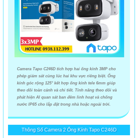
Camera quan sát thang máy
Giải pháp phù hợp tại
An Thành Phát
giúp nâng cao an ninh và giám sát hiệu quả mọi hoạt động bên trong
thang máy.
Thiết bị mang đến hình ảnh sắc nét, chi tiết cao, hỗ trợ quan sát cả
ban ngày lẫn ban đêm, giúp nhận diện người và các tình huống bất
thường một cách nhanh chóng.
Camera Tapo C246D tích hợp hai ống kính 3MP cho
Camera thang máy
còn tích hợp tính năng lưu trữ dữ liệu kết nối từ
phép giám sát cùng lúc hai khu vực riêng biệt. Ống
xa qua điện thoại hoặc máy tính đảm bảo tiện lợi cho việc quản lý và
kính góc rộng 125° kết hợp ống kính tele 6mm giúp
kiểm soát. Đây là giải pháp lý tưởng cho tòa nhà,chung cư,văn phòng,
theo dõi toàn cảnh và chi tiết. Tính năng theo dõi và
trung tâm thương mại giúp bảo vệ an toàn người dùng và tài sản một
phát hiện AI quan sát ban đêm linh hoạt và chống
cách toàn diện.
nước IP65 cho lắp đặt trong nhà hoặc ngoài trời.
Thông Số Camera 2 Ống Kính Tapo C246D