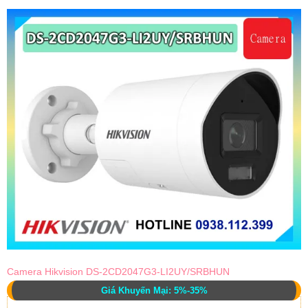
Camera Hikvision DS-2CD2047G3-LI2UY/SRBHUN
Giá Khuyến Mại: 5%-35%