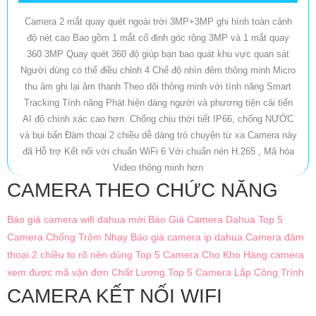
Camera 2 mắt quay quét ngoài trời 3MP+3MP ghi hình toàn cảnh
độ nét cao Bao gồm 1 mắt cố định góc rộng 3MP và 1 mắt quay
360 3MP Quay quét 360 độ giúp bạn bao quát khu vực quan sát
Người dùng có thể điều chỉnh 4 Chế độ nhìn đêm thông minh Micro
thu âm ghi lại âm thanh Theo dõi thông minh với tính năng Smart
Tracking Tính năng Phát hiện dáng người và phương tiện cải tiến
AI độ chính xác cao hơn. Chống chịu thời tiết IP66, chống NƯỚC
và bụi bẩn Đàm thoại 2 chiều dễ dàng trò chuyện từ xa Camera này
đã Hỗ trợ Kết nối với chuẩn WiFi 6 Với chuẩn nén H.265 , Mã hóa
Video thông minh hơn
CAMERA THEO CHỨC NĂNG
Báo giá camera wifi dahua mới
Báo Giá Camera Dahua
Top 5
Camera Chống Trộm Nhạy
Báo giá camera ip dahua
Camera đàm
thoại 2 chiều to rõ nên dùng
Top 5 Camera Cho Kho Hàng
camera
xem được mã vận đơn Chất Lượng
Top 5 Camera Lắp Công Trình
CAMERA KẾT NỐI WIFI