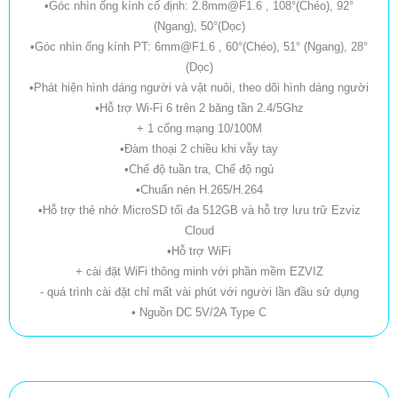
•Góc nhìn ống kính cố định: 2.8mm@F1.6 , 108°(Chéo), 92°
(Ngang), 50°(Dọc)
•Góc nhìn ống kính PT: 6mm@F1.6 , 60°(Chéo), 51° (Ngang), 28°
(Dọc)
•Phát hiện hình dáng người và vật nuôi, theo dõi hình dáng người
•Hỗ trợ Wi-Fi 6 trên 2 băng tần 2.4/5Ghz
+ 1 cổng mạng 10/100M
•Đàm thoại 2 chiều khi vẫy tay
•Chế độ tuần tra, Chế độ ngủ
•Chuấn nén H.265/H.264
•Hỗ trợ thẻ nhớ MicroSD tối đa 512GB và hỗ trợ lưu trữ Ezviz
Cloud
•Hỗ trợ WiFi
+ cài đặt WiFi thông minh với phần mềm EZVIZ
- quá trình cài đặt chỉ mất vài phút với người lần đầu sử dụng
• Nguồn DC 5V/2A Type C