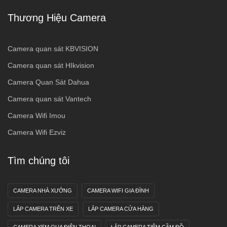
Thương Hiệu Camera
Camera quan sát KBVISION
Camera quan sát HIkvision
Camera Quan Sát Dahua
Camera quan sát Vantech
Camera Wifi Imou
Camera Wifi Ezviz
Tìm chúng tôi
CAMERA NHÀ XƯỞNG
CAMERA WIFI GIA ĐÌNH
LẮP CAMERA TRÊN XE
LẮP CAMERA CỬA HÀNG
CAMERA XEM QUA ĐIỆN THOẠI
LẮP CAMERA TIÊM CẦM ĐỒ