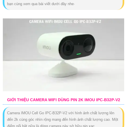
bạn cùng xem qua bài viết dưới đây nhe·
GIỚI THIỆU CAMERA WIFI DÙNG PIN 2K IMOU IPC-B32P-V2
Camera IMOU Cell Go IPC-B32P-V2 với hình ảnh chất lượng lên
đến 2k cùng góc nhìn rộng mang đến hình ảnh chất lượng cao. Một
điểm nổi bật nữa là dòng camera này sở hữu pin xạc...