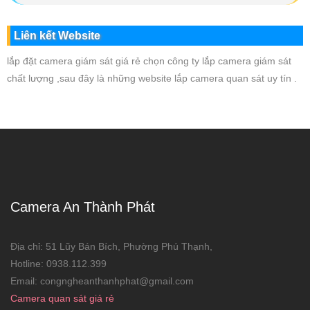
Liên kết Website
lắp đặt camera giám sát giá rẻ chọn công ty lắp camera giám sát
chất lượng ,sau đây là những website lắp camera quan sát uy tín .
Camera An Thành Phát
Địa chỉ: 51 Lũy Bán Bích, Phường Phú Thạnh,
Hotline: 0938.112.399
Email: congngheanthanhphat@gmail.com
Camera quan sát giá rẻ