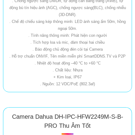
. Chống ngược sáng DWDR, tự động cân bằng trắng (AWB), tự
động bù tín hiệu ảnh (AGC), chống ngược sáng(BLC), chống nhiễu
(3D-DNR).
. Chế độ chiếu sáng kép thông minh: LED ánh sáng ấm 50m, hồng
ngoại 50m.
. Tính năng thông minh: Phát hiện con người
. Tích hợp loa và mic, đàm thoại hai chiều
. Báo động chủ động đèn còi tại Camera
. Hỗ trợ chuẩn ONVIF, Tên miền miễn phí SmartDDNS.TV và P2P
. Nhiệt độ hoạt động –40 °C to +60 °C
. Chất liệu: Nhựa
+ Kim loại, IP67
. Nguồn: 12 VDC/PoE (802.3af)
Camera Dahua DH-IPC-HFW2249M-S-B-
PRO Thu Âm Tốt