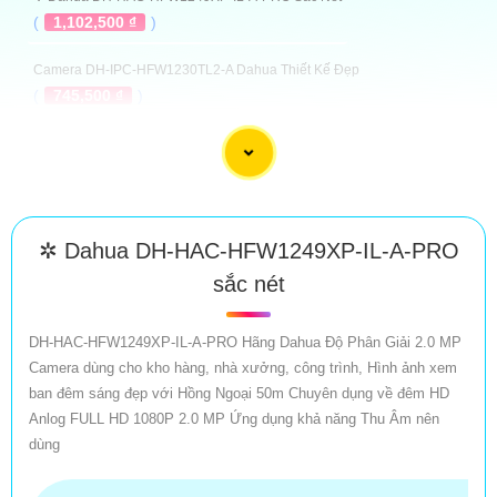
(
1,102,500 ₫
)
Camera DH-IPC-HFW1230TL2-A Dahua Thiết Kế Đẹp
(
745,500 ₫
)
Camera Dahua DH-IPC-HFW1239MP-A-IL
(
1,393,000 ₫
)
Camera Dahua DH-IPC-HFW1239TL1-PV
(
1,547,000 ₫
)
✲ Dahua DH-HAC-HFW1249XP-IL-A-PRO
sắc nét
Camera Dahua DH-IPC-HFW2249M-S-B-PRO Thu Âm Tốt
(
5%-35%
)
DH-HAC-HFW1249XP-IL-A-PRO Hãng Dahua Độ Phân Giải 2.0 MP
Top 5 Camera Cho Kho Hàng
Camera dùng cho kho hàng, nhà xưởng, công trình, Hình ảnh xem
ban đêm sáng đẹp với Hồng Ngoại 50m Chuyên dụng về đêm HD
Anlog FULL HD 1080P 2.0 MP Ứng dụng khả năng Thu Âm nên
dùng