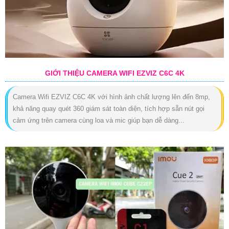
GIỚI THIỆU CAMERA WIFI EZVIZ C6C 4K
Camera Wifi EZVIZ C6C 4K với hình ảnh chất lượng lên đến 8mp,
khả năng quay quét 360 giám sát toàn diện, tích hợp sẵn nút gọi
cảm ứng trên camera cùng loa và mic giúp bạn dễ dàng...