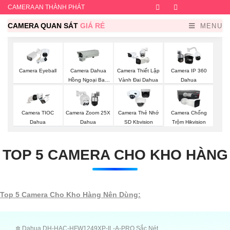
CAMERA AN THÀNH PHÁT
Facebook
Twitter
Instagram
Dribb
CAMERA QUAN SÁT
GIÁ RẺ
MENU
Camera Eyeball
Camera Dahua
Camera Thiết Lập
Camera IP 360
Hồng Ngoại Ban
Vành Đai Dahua
Dahua
Đêm
Camera TIOC
Camera Zoom 25X
Camera Thẻ Nhớ
Camera Chống
Dahua
Dahua
SD Kbvision
Trộm Hikvision
TOP 5 CAMERA CHO KHO HÀNG
Top 5 Camera Cho Kho Hàng Nên Dùng:
✲ Dahua DH-HAC-HFW1249XP-IL-A-PRO Sắc Nét