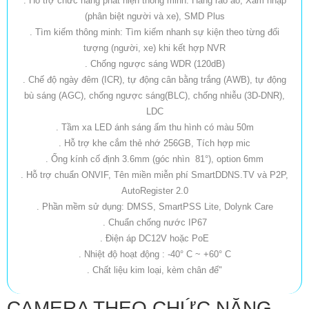
. Hỗ trợ chức năng phát hiện thông minh: Hàng rào ảo, Xâm nhập
(phân biệt người và xe), SMD Plus
. Tìm kiếm thông minh: Tìm kiếm nhanh sự kiện theo từng đối
tượng (người, xe) khi kết hợp NVR
. Chống ngược sáng WDR (120dB)
. Chế độ ngày đêm (ICR), tự động cân bằng trắng (AWB), tự động
bù sáng (AGC), chống ngược sáng(BLC), chống nhiễu (3D-DNR),
LDC
. Tầm xa LED ánh sáng ấm thu hình có màu 50m
. Hỗ trợ khe cắm thẻ nhớ 256GB, Tích hợp mic
. Ống kính cố định 3.6mm (góc nhìn 81°), option 6mm
. Hỗ trợ chuẩn ONVIF, Tên miền miễn phí SmartDDNS.TV và P2P,
AutoRegister 2.0
. Phần mềm sử dụng: DMSS, SmartPSS Lite, Dolynk Care
. Chuẩn chống nước IP67
. Điện áp DC12V hoặc PoE
. Nhiệt độ hoạt động : -40° C ~ +60° C
. Chất liệu kim loại, kèm chân đế"
CAMERA THEO CHỨC NĂNG