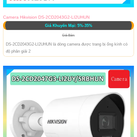
Camera Hikvision DS-2CD2043G2-LI2UHUN
Giá Khuyến Mại: 5%-35%
Giá Bán:
DS-2CD2043G2-LI2UHUN là dòng camera được trang bị ống kính có
độ phân giải 2