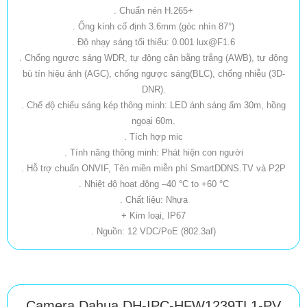
. Chuẩn nén H.265+
. Ống kính cố định 3.6mm (góc nhìn 87°)
. Độ nhạy sáng tối thiểu: 0.001 lux@F1.6
. Chống ngược sáng WDR, tự động cân bằng trắng (AWB), tự động
bù tín hiệu ảnh (AGC), chống ngược sáng(BLC), chống nhiễu (3D-
DNR).
. Chế độ chiếu sáng kép thông minh: LED ánh sáng ấm 30m, hồng
ngoại 60m.
. Tích hợp mic
. Tính năng thông minh: Phát hiện con người
. Hỗ trợ chuẩn ONVIF, Tên miền miễn phí SmartDDNS.TV và P2P
. Nhiệt độ hoạt động –40 °C to +60 °C
. Chất liệu: Nhựa
+ Kim loại, IP67
. Nguồn: 12 VDC/PoE (802.3af)
Camera Dahua DH-IPC-HFW1239TL1-PV