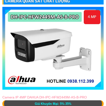
CAMERA QUAN SÁT CHẤT LƯỢNG
Camera IP 4MP DAHUA DH-IPC-HFW2449M-AS-B-PRO
Giá Khuyến Mại: 5%-35%