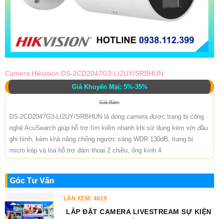
Camera Hikvision DS-2CD2047G3-LI2UY/SRBHUN
Giá Khuyến Mại: 5%-35%
Giá Bán:
DS-2CD2047G3-LI2UY/SRBHUN là dòng camera được trang bị công
nghệ AcuSearch giúp hỗ trợ tìm kiếm nhanh khi sử dụng kèm với đầu
ghi hình, kèm khả năng chống ngược sáng WDR 130dB, trang bị
micro kép và loa hỗ trợ đàm thoại 2 chiều, ống kính 4
Góc Tư Vấn
LẦN XEM: 4619
LẮP ĐẶT CAMERA LIVESTREAM SỰ KIỆN