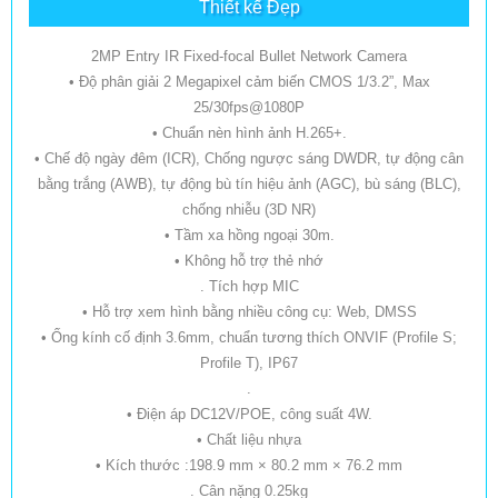
Thiết kế Đẹp
2MP Entry IR Fixed-focal Bullet Network Camera
• Độ phân giải 2 Megapixel cảm biến CMOS 1/3.2”, Max
25/30fps@1080P
• Chuẩn nèn hình ảnh H.265+.
• Chế độ ngày đêm (ICR), Chống ngược sáng DWDR, tự động cân
bằng trắng (AWB), tự động bù tín hiệu ảnh (AGC), bù sáng (BLC),
chống nhiễu (3D NR)
• Tầm xa hồng ngoại 30m.
• Không hỗ trợ thẻ nhớ
. Tích hợp MIC
• Hỗ trợ xem hình bằng nhiều công cụ: Web, DMSS
• Ống kính cố định 3.6mm, chuẩn tương thích ONVIF (Profile S;
Profile T), IP67
.
• Điện áp DC12V/POE, công suất 4W.
• Chất liệu nhựa
• Kích thước :198.9 mm × 80.2 mm × 76.2 mm
. Cân nặng 0.25kg