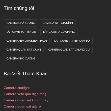
Tìm chúng tôi
CAMERA NHÀ XƯỞNG
CAMERA WIFI GIA ĐÌNH
LẮP CAMERA TRÊN XE
LẮP CAMERA CỬA HÀNG
CAMERA XEM QUA ĐIỆN THOẠI
LẮP CAMERA TIÊM CẦM ĐỒ
CAMERA QUAN SÁT QUÁN
CAMERA QUAN SÁT CHUNG CƯ
CAMERA KHO XƯỞNG
Bài Viết Tham Khảo
Camera starlight
Camera xem qua điện thoại
Camera quan sát không dây
Camera quan sát giá rẻ