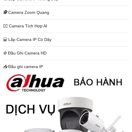
🕵️
Camera Zoom Quang
🧛‍♀️
Camera Tích Hợp AI
💻
Lắp Camera IP Có Dây
⚙️
Đầu Ghi Camera HD
📥
Đầu ghi camera IP