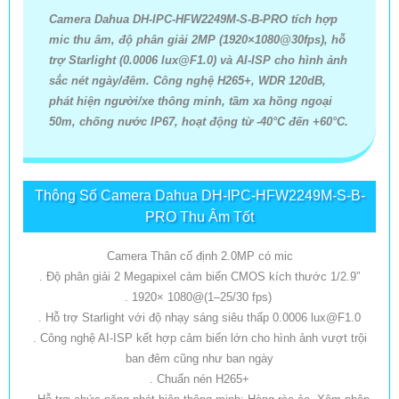
Camera Dahua DH-IPC-HFW2249M-S-B-PRO tích hợp
mic thu âm, độ phân giải 2MP (1920×1080@30fps), hỗ
trợ Starlight (0.0006 lux@F1.0) và AI-ISP cho hình ảnh
sắc nét ngày/đêm. Công nghệ H265+, WDR 120dB,
phát hiện người/xe thông minh, tầm xa hồng ngoại
50m, chống nước IP67, hoạt động từ -40°C đến +60°C.
Thông Số Camera Dahua DH-IPC-HFW2249M-S-B-
PRO Thu Âm Tốt
Camera Thân cố định 2.0MP có mic
. Độ phân giải 2 Megapixel cảm biến CMOS kích thước 1/2.9”
. 1920× 1080@(1–25/30 fps)
. Hỗ trợ Starlight với độ nhạy sáng siêu thấp 0.0006 lux@F1.0
. Công nghệ AI-ISP kết hợp cảm biến lớn cho hình ảnh vượt trội
ban đêm cũng như ban ngày
. Chuẩn nén H265+