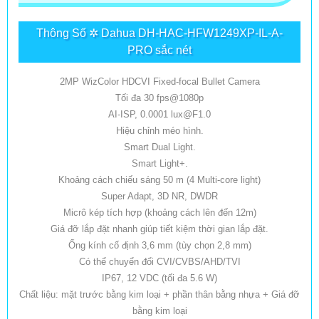
Thông Số ✲ Dahua DH-HAC-HFW1249XP-IL-A-
PRO sắc nét
2MP WizColor HDCVI Fixed-focal Bullet Camera
Tối đa 30 fps@1080p
AI-ISP, 0.0001 lux@F1.0
Hiệu chỉnh méo hình.
Smart Dual Light.
Smart Light+.
Khoảng cách chiếu sáng 50 m (4 Multi-core light)
Super Adapt, 3D NR, DWDR
Micrô kép tích hợp (khoảng cách lên đến 12m)
Giá đỡ lắp đặt nhanh giúp tiết kiệm thời gian lắp đặt.
Ống kính cố định 3,6 mm (tùy chọn 2,8 mm)
Có thể chuyển đổi CVI/CVBS/AHD/TVI
IP67, 12 VDC (tối đa 5.6 W)
Chất liệu: mặt trước bằng kim loại + phần thân bằng nhựa + Giá đỡ
bằng kim loại