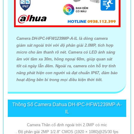
Camera DH-IPC-HFW1239MP-A-IL là dòng camera
giám sát ngoài trời với độ phân giải 2.0MP, tích hợp
micro cho âm thanh rõ nét. Camera có LED ánh sáng
ấm với tầm xa 30m, hồng ngoại 60m, giúp quan sát
tốt cả ngày lẫn đêm. Ngoài ra, camera còn hỗ trợ tính
năng phát hiện con người và đạt chuẩn IP67, đảm bảo
hoạt động bền bỉ trong mọi điều kiện thời tiết.
Thông Số Camera Dahua DH-IPC-HFW1239MP-A-
IL
Camera Thân cố định ngoài trời 2.0MP có mic
. Độ phân giải 2MP 1/2.8" CMOS (1920 × 1080)@25/30 fps