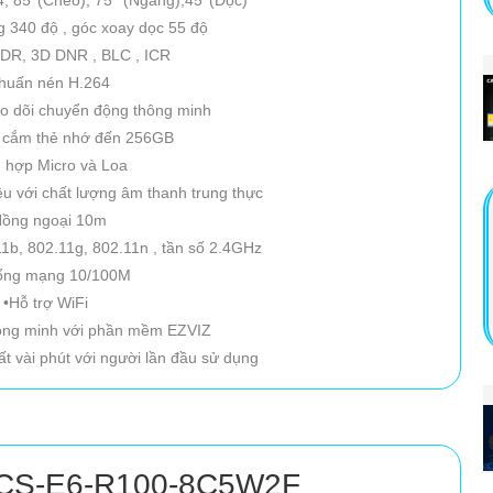
 340 độ , góc xoay dọc 55 độ
DWDR, 3D DNR , BLC , ICR
huấn nén H.264
heo dõi chuyển động thông minh
e cắm thẻ nhớ đến 256GB
h hợp Micro và Loa
iều với chất lượng âm thanh trung thực
ồng ngoại 10m
.11b, 802.11g, 802.11n , tần số 2.4GHz
cổng mạng 10/100M
•Hỗ trợ WiFi
thông minh với phần mềm EZVIZ
mất vài phút với người lần đầu sử dụng
 CS-E6-R100-8C5W2F