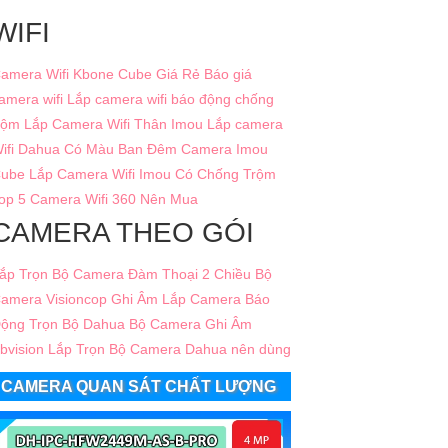
thiết kế sang trọng khả năng ghi hình
Full HD
cùng
WIFI
amera Wifi Kbone Cube Giá Rẻ
Báo giá
amera wifi
Lắp camera wifi báo động chống
 kỹ thuật chuyên nghiệp. Hãy chọn
An Thành Phát
để
rộm
Lắp Camera Wifi Thân Imou
Lắp camera
ifi Dahua Có Màu Ban Đêm
Camera Imou
ube
Lắp Camera Wifi Imou Có Chống Trộm
op 5 Camera Wifi 360 Nên Mua
CAMERA THEO GÓI
ắp Trọn Bộ Camera Đàm Thoại 2 Chiều
Bộ
amera Visioncop Ghi Âm
Lắp Camera Báo
ộng Trọn Bộ Dahua
Bộ Camera Ghi Âm
bvision
Lắp Trọn Bộ Camera Dahua nên dùng
CAMERA QUAN SÁT CHẤT LƯỢNG