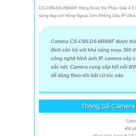
CS-C6N-D0-8B4WF Hãng Ezviz Độ Phân Giải 4.0 M
sáng đẹp với Hồng Ngoại 10m Không Dây IP Ultra
Camera CS-C6N-D0-8B4WF được thiết
đình căn hộ với khả năng xoay 360 độ
công nghệ hình ảnh IP, camera này c
sắc nét. Camera cung cấp kết nối Wifi
dễ dàng theo dõi bất cứ lúc nào
Thông Số Camera
Came
•Độ p
•Ống kính 4mm@ F2.4,