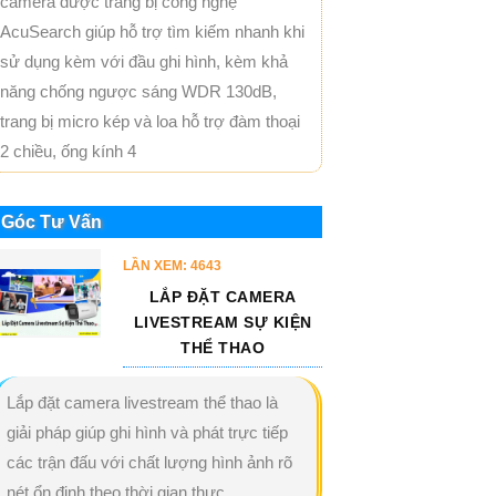
camera được trang bị công nghệ
AcuSearch giúp hỗ trợ tìm kiếm nhanh khi
sử dụng kèm với đầu ghi hình, kèm khả
năng chống ngược sáng WDR 130dB,
trang bị micro kép và loa hỗ trợ đàm thoại
2 chiều, ống kính 4
Góc Tư Vấn
LẦN XEM: 4643
LẮP ĐẶT CAMERA
LIVESTREAM SỰ KIỆN
THỂ THAO
Lắp đặt camera livestream thể thao là
giải pháp giúp ghi hình và phát trực tiếp
các trận đấu với chất lượng hình ảnh rõ
nét ổn định theo thời gian thực