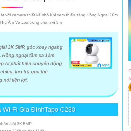
t với camera thiết kế nhỏ Khi xem thiếu sáng Hồng Ngoại 10m
 Thu Âm Và Loa trong phạm vi 3m
giải 3K 5MP, góc xoay ngang
t. Hồng ngoại tầm xa 12m
hợp AI phát hiện chuyển động
C
chiều, lưu trữ qua thẻ
A
nói tiện lợi.
 Wi-Fi Gia ĐìnhTapo C230
phân giải 3K 5MP.
ngang 360º và dọc 114º