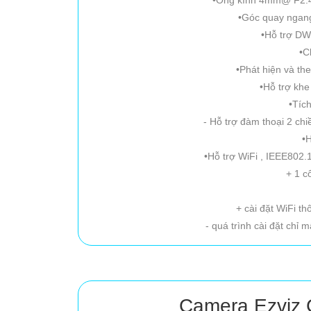
•Góc quay ngang
•Hỗ trợ 
•C
•Phát hiện và t
•Hỗ trợ kh
•Tíc
- Hỗ trợ đàm thoại 2 ch
•H
•Hỗ trợ WiFi , IEEE802
+ 1 
+ cài đặt WiFi 
- quá trình cài đặt chỉ 
Camera Ezviz