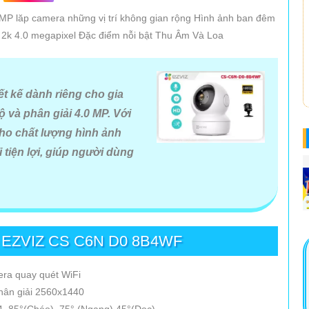
P lăp camera những vị trí không gian rộng Hình ảnh ban đêm
 2k 4.0 megapixel Đặc điểm nỗi bật Thu Âm Và Loa
 kế dành riêng cho gia
 và phân giải 4.0 MP. Với
ho chất lượng hình ảnh
 tiện lợi, giúp người dùng
 EZVIZ CS C6N D0 8B4WF
ra quay quét WiFi
hân giải 2560x1440
 85°(Chéo), 75° (Ngang),45°(Dọc)