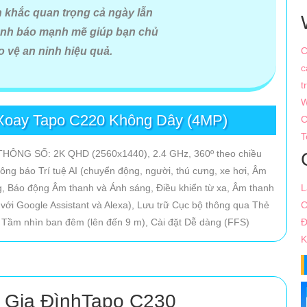
 ai muốn sở hữu hệ thống giám sát hiện đại,tiện lợi và tiết kiệm.Với 
h khắc quan trọng cả ngày lẫn
g đến trải nghiệm an ninh tối ưu cho mọi không gian.
ảnh báo mạnh mẽ giúp bạn chủ
vệ an ninh hiệu quả.
C
c
a Wifi Imou
mới nhất đi kèm chính sách chiết khấu hấp dẫn và hỗ trợ
t
ệ chất lượng và niềm tin hội tụ trong từng sản phẩm.
W
Xoay Tapo C220 Không Dây (4MP)
C
T
 THÔNG SỐ: 2K QHD (2560x1440), 2.4 GHz, 360º theo chiều
g báo Trí tuệ AI (chuyển động, người, thú cưng, xe hơi, Âm
, Báo động Âm thanh và Ánh sáng, Điều khiển từ xa, Âm thanh
L
với Google Assistant và Alexa), Lưu trữ Cục bộ thông qua Thẻ
C
 Tầm nhìn ban đêm (lên đến 9 m), Cài đặt Dễ dàng (FFS)
Đ
K
 Gia ĐìnhTapo C230