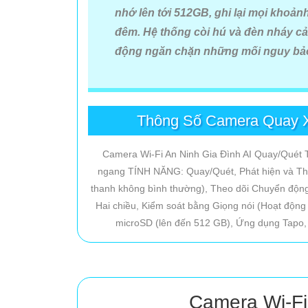
Camera Wifi Imou
đang là lựa chọn hàng đầu cho những
nhớ lên tới 512GB, ghi lại mọi khoản
tính năng kết nối thông minh qua điện thoại Imou man
đêm. Hệ thống còi hú và đèn nháy c
động ngăn chặn những mối nguy bảo 
Tại
An Thành Phát
chúng tôi cung cấp báo giá
Camer
trải nghiệm giải pháp an ninh toàn diện – nơi công ngh
Thông Số Camera Quay 
Camera Wi-Fi An Ninh Gia Đình AI Quay/Quét
ngang TÍNH NĂNG: Quay/Quét, Phát hiện và Thôn
thanh không bình thường), Theo dõi Chuyển động
Hai chiều, Kiểm soát bằng Giọng nói (Hoạt động 
microSD (lên đến 512 GB), Ứng dụng Tapo,
Camera Wi-Fi