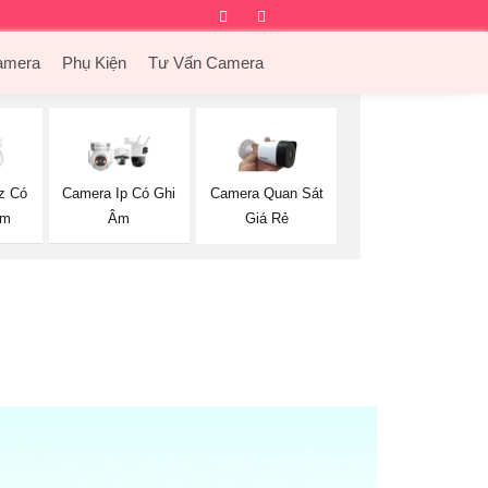
Facebook
Twitter
Instagram
Dribbble
amera
Phụ Kiện
Tư Vấn Camera
z Có
Camera Ip Có Ghi
Camera Quan Sát
ộm
Âm
Giá Rẻ