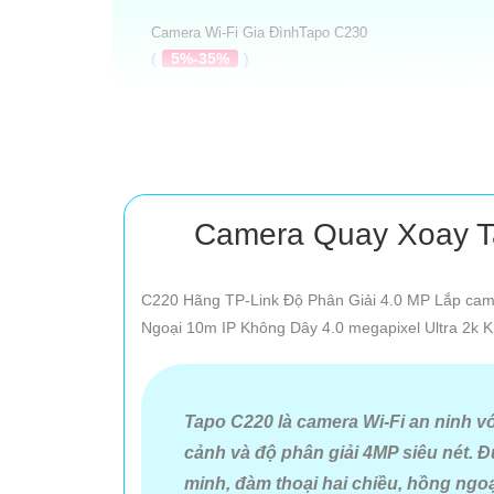
Camera Wi-Fi Gia ĐìnhTapo C230
(
5%-35%
)
Camera An Ninh Gia Đình Tapo C260
(
5%-35%
)
Camera EZVIZ CS C6N D0 8B4WF
(
1,150,000 ₫
)
Camera Quay Xoay T
Camera Ezviz CS-E6-R100-8C5W2F
(
1,900,000 ₫
)
C220 Hãng TP-Link Độ Phân Giải 4.0 MP Lắp cam
Ngoại 10m IP Không Dây 4.0 megapixel Ultra 2k K
Top Camera Sắc Nét Giá Rẻ
Tapo C220 là camera Wi-Fi an ninh v
cảnh và độ phân giải 4MP siêu nét. 
minh, đàm thoại hai chiều, hồng ngo