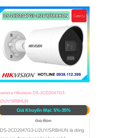
amera Hikvision DS-2CD2047G3-
I2UY/SRBHUN
Giá Khuyến Mại: 5%-35%
Giá Bán:
DS-2CD2047G3-LI2UY/SRBHUN là dòng