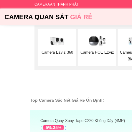
CAMERA AN THÀNH PHÁT
CAMERA QUAN SÁT
GIÁ RẺ
Camera Ezviz 360
Camera POE Ezviz
Camera
Bi
Top Camera Sắc Nét Giá Rẻ Ổn Định:
Camera Quay Xoay Tapo C220 Không Dây (4MP)
(
5%-35%
)