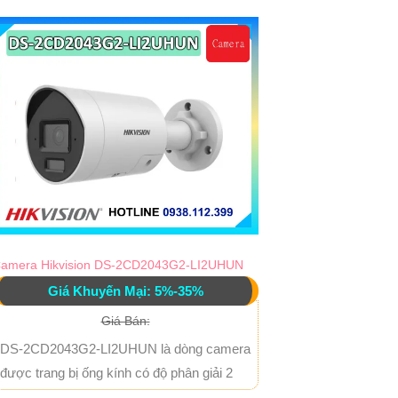
amera Hikvision DS-2CD2043G2-LI2UHUN
Giá Khuyến Mại: 5%-35%
Giá Bán:
DS-2CD2043G2-LI2UHUN là dòng camera
được trang bị ống kính có độ phân giải 2