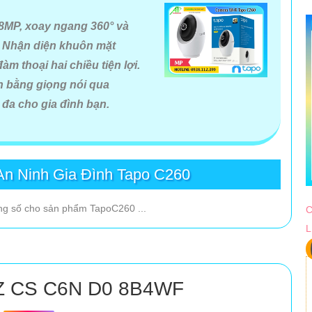
 8MP, xoay ngang 360° và
. Nhận diện khuôn mặt
m thoại hai chiều tiện lợi.
n bằng giọng nói qua
 đa cho gia đình bạn.
n Ninh Gia Đình Tapo C260
g số cho sản phẩm TapoC260 ...
C
L
Z CS C6N D0 8B4WF