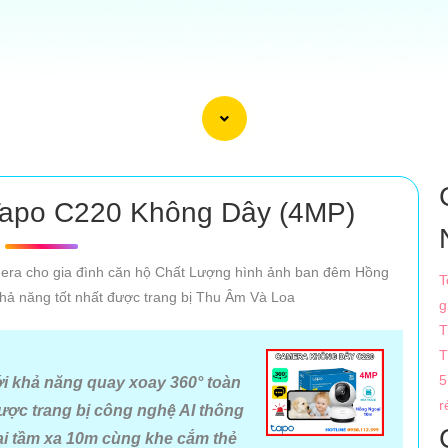
apo C220 Không Dây (4MP)
era cho gia đình căn hộ Chất Lượng hình ảnh ban đêm Hồng
T
hả năng tốt nhất được trang bị Thu Âm Và Loa
g
T
T
5
ới khả năng quay xoay 360° toàn
r
Được trang bị công nghệ AI thông
ại tầm xa 10m cùng khe cắm thẻ